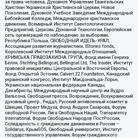
за права человека, Духовное Управление Евангельских
Христиан Украинской Христианской Церкви, Новое
Поколение, Духовное Учебное Заведение Международный
Библейский Колледж, Международное христианское
движение, Всемирный Институт Саентологических
Предприятий, Церковь Духовной Технологии, Европейская
сеть организаций по наблюдению за выборами,
Республика Польша, СВОБОДНЫЙ ИДЕЛЬ-УРАЛ,
Ассоциация развития журналистики, IStories fonds,
Королевский Институт Международных Отношений,
КРИМСЬКА ПРАВОЗАХИСНА ГРУПА, Фонд имени Генриха
Бёлля, Stichting Bellingcat, Bellingcat Ltd, The Insider, Институт
правовой инициативы Центральной и Восточной Европы,
Фонд Открытой Эстонии, Calvert 22 Foundation, Канадский
украинский конгресс, Институт Макдональда-Лорье,
Украинская национальная федерация Канады,
Декабристы, Международный научный центр им Вудро
Вильсона, Свободная пресса, Возрождение, Всеукраинский
духовный центр , Риддл, Русский антивоенный комитет в
Швеции, Проект Медуза, Фонд Андрея Сахарова, Форум
свободной России, Лига Свободных Наций, Transparеncy
International, Форум Свободных Народов ПостРоссии,
Солидарность с гражданским движением в России –
Solidarus, КрымSOS, Свободный университет, Институт
государственного управления, Форум гражданского