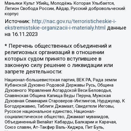
Маньяки Культ Убийц, Молодёжь Которая Улыбается,
Легион Свобода России, Айдар, Русский добровольческий
корпус
Источник:
http://nac.gov.ru/terroristicheskie-i-
ekstremistskie-organizacii-i-materialy.html
данные
на
16.11.2023
* Перечень общественных объединений и
религиозных организаций в отношении
которых судом принято вступившее в
законную силу решение о ликвидации или
запрете деятельности:
Национал-большевистская партия, ВЕК РА, Рада земли
Кубанской Духовно Родовой Державы Русь, Община
Духовного Управления Асгардской Веси Беловодья,
Славянская Община Капища Веды Перуна, Мужская
Духовная Семинария Староверов-Инглингов, Нурджулар, К
Богодержавию, Таблиги Джамаат, Свидетели Иеговы,
Русское национальное единство, Национал-
социалистическое общество, Джамаат мувахидов,
Объединенный Вилайат Кабарды, Балкарии и Карачая,
Союз славян, Ат-Такфир Валь-Хиджра, Пит Буль,