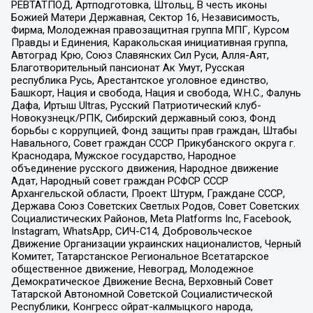
РЕВТАТПОД, Артподготовка, Штольц, В честь иконы
Божией Матери Державная, Сектор 16, Независимость,
Фирма, Молодежная правозащитная группа МПГ, Курсом
Правды и Единения, Каракольская инициативная группа,
Автоград Крю, Союз Славянских Сил Руси, Алля-Аят,
Благотворительный пансионат Ак Умут, Русская
республика Русь, Арестантское уголовное единство,
Башкорт, Нация и свобода, Нация и свобода, W.H.С., Фалунь
Дафа, Иртыш Ultras, Русский Патриотический клуб-
Новокузнецк/РПК, Сибирский державный союз, Фонд
борьбы с коррупцией, Фонд защиты прав граждан, Штабы
Навального, Совет граждан СССР Прикубанского округа г.
Краснодара, Мужское государство, Народное
объединение русского движения, Народное движение
Адат, Народный совет граждан РСФСР СССР
Архангельской области, Проект Штурм, Граждане СССР,
Держава Союз Советских Светлых Родов, Совет Советских
Социалистических Районов, Meta Platforms Inc, Facebook,
Instagram, WhatsApp, СИЧ-С14, Добровольческое
Движение Организации украинских националистов, Черный
Комитет, Татарстанское Региональное Всетатарское
общественное движение, Невоград, Молодежное
Демократическое Движение Весна, Верховный Совет
Татарской Автономной Советской Социалистической
Республики, Конгресс ойрат-калмыцкого народа,