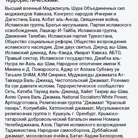
Высший военный Маджлисуль Шура Объединенных сил
моджахедов Кавказа, Конгресс народов Ичкерии и
Дагестана, База, Асбат аль-Ансар, Священная война,
Исламская группа, Братья-мусульмане, Партия исламского
освобождения, Лашкар-И-Тайба, Исламская группа,
Движение Талибан, Исламская партия Туркестана,
Общество социальных реформ, Общество возрождения
исламского наследия, Дом двух святых, Джунд аш-Шам,
Исламский джихад, Аль-Каида, Имарат Кавказ, АБТО,
Правый сектор, Исламское государство, Джабха аль-
Нусра ли-Ахль аш-Шам, Народное ополчение имени К.
Минина и Д. Пожарского, Аджр от Аллаха Субхану уа
Тагьаля SHAM, АУМ Синрике, Муджахеды джамаата Ат-
Тавхида Валь-Джихад, Чистопольский Джамаат, Рохнамо
ба суи давлати исломи, Террористическое сообщество
Сеть, Катиба Таухид валь-Джихад, Хайят Тахрир аш-Шам,
Ахлю Сунна Валь Джамаа, National Socialism/White Power,
Артподготовка, Религиозная группа “Джамаат “Красный
пахарь”, Колумбайн, Хатлонский джамаат, Мусульманская
религиозная группа п. Кушкуль г. Оренбург, Крымско-
татарский добровольческий батальон имени Номана
Челебиджихана, Азов, Партия исламского возрождения
Таджикистана, Народная самооборона, Дуббайский
джамаат, московская ячейка, Батал-Хаджи Белхороев,