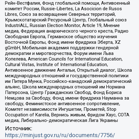
Рейн-Вестфалия, Фонд глобальной помощи, Антивоенный
комитет России, Russie-Libertes, La Asocicion de Rusos
Libres, Союз за возвращение Северных территорий,
Крымскотатарский Ресурсный Центр, Глобальный союз
IndustriALL, Russian Election Monitor, Article 19, Мнение
медиа, Федерация анархического черного креста, Радио
Свободная Европа, Германское общество изучения
Восточной Европы, Фонд имени Фридриха Эберта, XZ
gGmbH, Мобильная академия поддержки гендерной
демократии и миротворчества, Форум имени Льва
Копелева, American Councils for International Education,
Cultural Vistas, Institute of International Education,
Антивоенное движение Антальи, Открытый диалог, Школа
международных отношений и государственной политики
им Питера Мунка, Российско-канадский демократический
альянс, Школа международных отношений им Нормана
Патерсона, Центр Гражданских Свобод, Фонд Бориса
Немцова за Свободу, Фонд имени Фридриха Науманна за
свободу, Феминистское антивоенное сопротивление,
Комитет независимости Ингушетии, Прометей, Stop
Occupation of Karelia, Вернись живым, Фридом Хаус, СОТА
медиа, Либерально-демократическая Лига Украины
Источник:
https://minjust.gov.ru/ru/documents/7756/