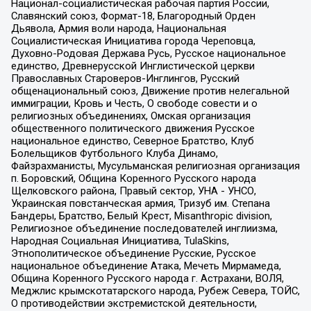
Национал-социалистическая рабочая партия России,
Славянский союз, Формат-18, Благородный Орден
Дьявола, Армия воли народа, Национальная
Социалистическая Инициатива города Череповца,
Духовно-Родовая Держава Русь, Русское национальное
единство, Древнерусской Инглистической церкви
Православных Староверов-Инглингов, Русский
общенациональный союз, Движение против нелегальной
иммиграции, Кровь и Честь, О свободе совести и о
религиозных объединениях, Омская организация
общественного политического движения Русское
национальное единство, Северное Братство, Клуб
Болельщиков Футбольного Клуба Динамо,
Файзрахманисты, Мусульманская религиозная организация
п. Боровский, Община Коренного Русского народа
Щелковского района, Правый сектор, УНА - УНСО,
Украинская повстанческая армия, Тризуб им. Степана
Бандеры, Братство, Белый Крест, Misanthropic division,
Религиозное объединение последователей инглиизма,
Народная Социальная Инициатива, TulaSkins,
Этнополитическое объединение Русские, Русское
национальное объединение Атака, Мечеть Мирмамеда,
Община Коренного Русского народа г. Астрахани, ВОЛЯ,
Меджлис крымскотатарского народа, Рубеж Севера, ТОЙС,
О противодействии экстремистской деятельности,