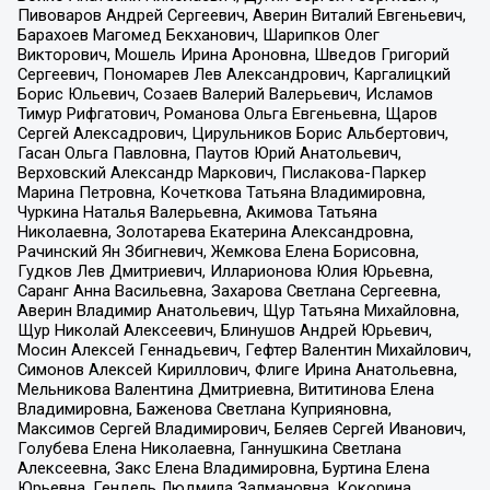
Пивоваров Андрей Сергеевич, Аверин Виталий Евгеньевич,
Барахоев Магомед Бекханович, Шарипков Олег
Викторович, Мошель Ирина Ароновна, Шведов Григорий
Сергеевич, Пономарев Лев Александрович, Каргалицкий
Борис Юльевич, Созаев Валерий Валерьевич, Исламов
Тимур Рифгатович, Романова Ольга Евгеньевна, Щаров
Сергей Алексадрович, Цирульников Борис Альбертович,
Гасан Ольга Павловна, Паутов Юрий Анатольевич,
Верховский Александр Маркович, Пислакова-Паркер
Марина Петровна, Кочеткова Татьяна Владимировна,
Чуркина Наталья Валерьевна, Акимова Татьяна
Николаевна, Золотарева Екатерина Александровна,
Рачинский Ян Збигневич, Жемкова Елена Борисовна,
Гудков Лев Дмитриевич, Илларионова Юлия Юрьевна,
Саранг Анна Васильевна, Захарова Светлана Сергеевна,
Аверин Владимир Анатольевич, Щур Татьяна Михайловна,
Щур Николай Алексеевич, Блинушов Андрей Юрьевич,
Мосин Алексей Геннадьевич, Гефтер Валентин Михайлович,
Симонов Алексей Кириллович, Флиге Ирина Анатольевна,
Мельникова Валентина Дмитриевна, Вититинова Елена
Владимировна, Баженова Светлана Куприяновна,
Максимов Сергей Владимирович, Беляев Сергей Иванович,
Голубева Елена Николаевна, Ганнушкина Светлана
Алексеевна, Закс Елена Владимировна, Буртина Елена
Юрьевна, Гендель Людмила Залмановна, Кокорина