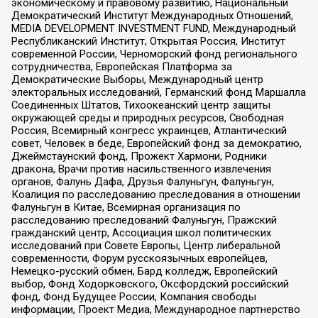
экономическому и правовому развитию, Национальный
Демократический Институт Международных Отношений,
MEDIA DEVELOPMENT INVESTMENT FUND, Международный
Республиканский Институт, Открытая Россия, Институт
современной России, Черноморский фонд регионального
сотрудничества, Европейская Платформа за
Демократические Выборы, Международный центр
электоральных исследований, Германский фонд Маршалла
Соединенных Штатов, Тихоокеанский центр защиты
окружающей среды и природных ресурсов, Свободная
Россия, Всемирный конгресс украинцев, Атлантический
совет, Человек в беде, Европейский фонд за демократию,
Джеймстаунский фонд, Прожект Хармони, Родники
дракона, Врачи против насильственного извлечения
органов, Фалунь Дафа, Друзья Фалуньгун, Фалуньгун,
Коалиция по расследованию преследования в отношении
Фалуньгун в Китае, Всемирная организация по
расследованию преследований Фалуньгун, Пражский
гражданский центр, Ассоциация школ политических
исследований при Совете Европы, Центр либеральной
современности, Форум русскоязычных европейцев,
Немецко-русский обмен, Бард колледж, Европейский
выбор, Фонд Ходорковского, Оксфордский российский
фонд, Фонд Будущее России, Компания свободы
информации, Проект Медиа, Международное партнерство