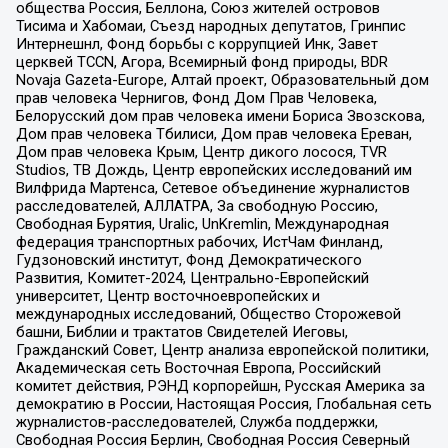
общества Россия, Беллона, Союз жителей островов
Тисима и Хабомаи, Съезд народных депутатов, Гринпис
Интернешнл, Фонд борьбы с коррупцией Инк, Завет
церквей TCCN, Агора, Всемирный фонд природы, BDR
Novaja Gazeta-Europe, Алтай проект, Образовательный дом
прав человека Чернигов, Фонд Дом Прав Человека,
Белорусский дом прав человека имени Бориса Звозскова,
Дом прав человека Тбилиси, Дом прав человека Ереван,
Дом прав человека Крым, Центр дикого лосося, TVR
Studios, ТВ Дождь, Центр европейских исследований им
Вилфрида Мартенса, Сетевое объединение журналистов
расследователей, АЛЛАТРА, За свободную Россию,
Свободная Бурятия, Uralic, UnKremlin, Международная
федерация транспортных рабочих, ИстЧам Финланд,
Гудзоновский институт, Фонд Демократического
Развития, Комитет-2024, Центрально-Европейский
университет, Центр восточноевропейских и
международных исследований, Общество Сторожевой
башни, Библии и трактатов Свидетелей Иеговы,
Гражданский Совет, Центр анализа европейской политики,
Академическая сеть Восточная Европа, Российский
комитет действия, РЭНД корпорейшн, Русская Америка за
демократию в России, Настоящая Россия, Глобальная сеть
журналистов-расследователей, Служба поддержки,
Свободная Россия Берлин, Свободная Россия Северный