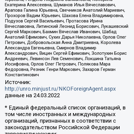
Екатерина Алексеевна, Шуманов Илья Вячеславович,
Арапова Галина Юрьевна, Свечников Анатолий Мариевич,
Прохоров Вадим Юрьевич, Шахова Елена Владимировна,
Подузов Сергей Васильевич, Протасова Ирина
Вячеславовна, Литинский Леонид Борисович, Лукашевский
Сергей Маркович, Бахмин Вячеслав Иванович, Шабад
Анатолий Ефимович, Сухих Дарья Николаевна, Орлов Олег
Петрович, Добровольская Анна Дмитриевна, Королева
Александра Евгеньевна, Смирнов Владимир
Александрович, Вицин Сергей Ефимович, Золотухин Борис
Андреевич, Левинсон Лев Семенович, Локшина Татьяна
Иосифовна, Орлов Олег Петрович, Полякова Мара
Федоровна, Резник Генри Маркович, Захаров Герман
Константинович
Источник:
http://unro.minjust.ru/NKOForeignAgent.aspx
данные на
24.03.2022
* Единый федеральный список организаций, в
том числе иностранных и международных
организаций, признанных в соответствии с
законодательством Российской Федерации
террористическими: