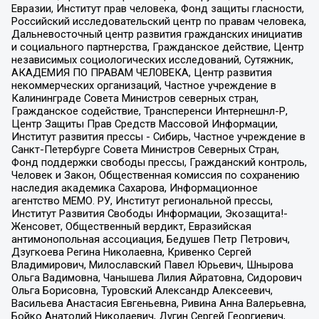
Евразии, Институт прав человека, Фонд защиты гласности,
Российский исследовательский центр по правам человека,
Дальневосточный центр развития гражданских инициатив
и социального партнерства, Гражданское действие, Центр
независимых социологических исследований, Сутяжник,
АКАДЕМИЯ ПО ПРАВАМ ЧЕЛОВЕКА, Центр развития
некоммерческих организаций, Частное учреждение в
Калининграде Совета Министров северных стран,
Гражданское содействие, Трансперенси Интернешнл-Р,
Центр Защиты Прав Средств Массовой Информации,
Институт развития прессы - Сибирь, Частное учреждение в
Санкт-Петербурге Совета Министров Северных Стран,
Фонд поддержки свободы прессы, Гражданский контроль,
Человек и Закон, Общественная комиссия по сохранению
наследия академика Сахарова, Информационное
агентство МЕМО. РУ, Институт региональной прессы,
Институт Развития Свободы Информации, Экозащита!-
Женсовет, Общественный вердикт, Евразийская
антимонопольная ассоциация, Бедушев Петр Петрович,
Дзугкоева Регина Николаевна, Кривенко Сергей
Владимирович, Милославский Павел Юрьевич, Шнырова
Ольга Вадимовна, Чанышева Лилия Айратовна, Сидорович
Ольга Борисовна, Туровский Александр Алексеевич,
Васильева Анастасия Евгеньевна, Ривина Анна Валерьевна,
Бойко Анатолий Николаевич, Дугин Сергей Георгиевич,