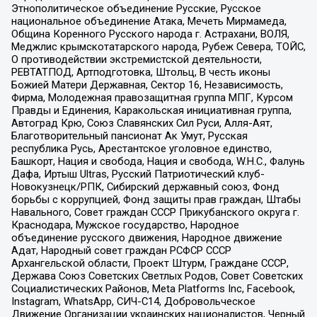
Этнополитическое объединение Русские, Русское
национальное объединение Атака, Мечеть Мирмамеда,
Община Коренного Русского народа г. Астрахани, ВОЛЯ,
Меджлис крымскотатарского народа, Рубеж Севера, ТОЙС,
О противодействии экстремистской деятельности,
РЕВТАТПОД, Артподготовка, Штольц, В честь иконы
Божией Матери Державная, Сектор 16, Независимость,
Фирма, Молодежная правозащитная группа МПГ, Курсом
Правды и Единения, Каракольская инициативная группа,
Автоград Крю, Союз Славянских Сил Руси, Алля-Аят,
Благотворительный пансионат Ак Умут, Русская
республика Русь, Арестантское уголовное единство,
Башкорт, Нация и свобода, Нация и свобода, W.H.С., Фалунь
Дафа, Иртыш Ultras, Русский Патриотический клуб-
Новокузнецк/РПК, Сибирский державный союз, Фонд
борьбы с коррупцией, Фонд защиты прав граждан, Штабы
Навального, Совет граждан СССР Прикубанского округа г.
Краснодара, Мужское государство, Народное
объединение русского движения, Народное движение
Адат, Народный совет граждан РСФСР СССР
Архангельской области, Проект Штурм, Граждане СССР,
Держава Союз Советских Светлых Родов, Совет Советских
Социалистических Районов, Meta Platforms Inc, Facebook,
Instagram, WhatsApp, СИЧ-С14, Добровольческое
Движение Организации украинских националистов, Черный