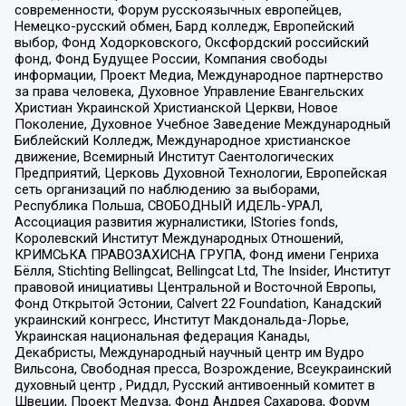
современности, Форум русскоязычных европейцев,
Немецко-русский обмен, Бард колледж, Европейский
выбор, Фонд Ходорковского, Оксфордский российский
фонд, Фонд Будущее России, Компания свободы
информации, Проект Медиа, Международное партнерство
за права человека, Духовное Управление Евангельских
Христиан Украинской Христианской Церкви, Новое
Поколение, Духовное Учебное Заведение Международный
Библейский Колледж, Международное христианское
движение, Всемирный Институт Саентологических
Предприятий, Церковь Духовной Технологии, Европейская
сеть организаций по наблюдению за выборами,
Республика Польша, СВОБОДНЫЙ ИДЕЛЬ-УРАЛ,
Ассоциация развития журналистики, IStories fonds,
Королевский Институт Международных Отношений,
КРИМСЬКА ПРАВОЗАХИСНА ГРУПА, Фонд имени Генриха
Бёлля, Stichting Bellingcat, Bellingcat Ltd, The Insider, Институт
правовой инициативы Центральной и Восточной Европы,
Фонд Открытой Эстонии, Calvert 22 Foundation, Канадский
украинский конгресс, Институт Макдональда-Лорье,
Украинская национальная федерация Канады,
Декабристы, Международный научный центр им Вудро
Вильсона, Свободная пресса, Возрождение, Всеукраинский
духовный центр , Риддл, Русский антивоенный комитет в
Швеции, Проект Медуза, Фонд Андрея Сахарова, Форум