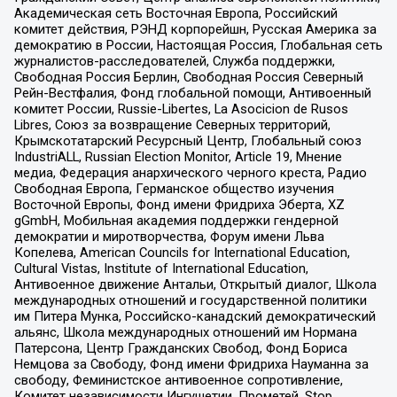
Академическая сеть Восточная Европа, Российский
комитет действия, РЭНД корпорейшн, Русская Америка за
демократию в России, Настоящая Россия, Глобальная сеть
журналистов-расследователей, Служба поддержки,
Свободная Россия Берлин, Свободная Россия Северный
Рейн-Вестфалия, Фонд глобальной помощи, Антивоенный
комитет России, Russie-Libertes, La Asocicion de Rusos
Libres, Союз за возвращение Северных территорий,
Крымскотатарский Ресурсный Центр, Глобальный союз
IndustriALL, Russian Election Monitor, Article 19, Мнение
медиа, Федерация анархического черного креста, Радио
Свободная Европа, Германское общество изучения
Восточной Европы, Фонд имени Фридриха Эберта, XZ
gGmbH, Мобильная академия поддержки гендерной
демократии и миротворчества, Форум имени Льва
Копелева, American Councils for International Education,
Cultural Vistas, Institute of International Education,
Антивоенное движение Антальи, Открытый диалог, Школа
международных отношений и государственной политики
им Питера Мунка, Российско-канадский демократический
альянс, Школа международных отношений им Нормана
Патерсона, Центр Гражданских Свобод, Фонд Бориса
Немцова за Свободу, Фонд имени Фридриха Науманна за
свободу, Феминистское антивоенное сопротивление,
Комитет независимости Ингушетии, Прометей, Stop