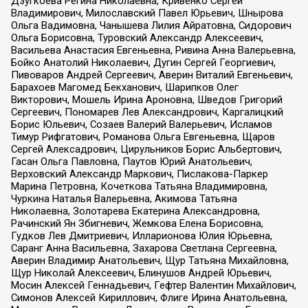
Дзугкоева Регина Николаевна, Кривенко Сергей
Владимирович, Милославский Павел Юрьевич, Шнырова
Ольга Вадимовна, Чанышева Лилия Айратовна, Сидорович
Ольга Борисовна, Туровский Александр Алексеевич,
Васильева Анастасия Евгеньевна, Ривина Анна Валерьевна,
Бойко Анатолий Николаевич, Дугин Сергей Георгиевич,
Пивоваров Андрей Сергеевич, Аверин Виталий Евгеньевич,
Барахоев Магомед Бекханович, Шарипков Олег
Викторович, Мошель Ирина Ароновна, Шведов Григорий
Сергеевич, Пономарев Лев Александрович, Каргалицкий
Борис Юльевич, Созаев Валерий Валерьевич, Исламов
Тимур Рифгатович, Романова Ольга Евгеньевна, Щаров
Сергей Алексадрович, Цирульников Борис Альбертович,
Гасан Ольга Павловна, Паутов Юрий Анатольевич,
Верховский Александр Маркович, Пислакова-Паркер
Марина Петровна, Кочеткова Татьяна Владимировна,
Чуркина Наталья Валерьевна, Акимова Татьяна
Николаевна, Золотарева Екатерина Александровна,
Рачинский Ян Збигневич, Жемкова Елена Борисовна,
Гудков Лев Дмитриевич, Илларионова Юлия Юрьевна,
Саранг Анна Васильевна, Захарова Светлана Сергеевна,
Аверин Владимир Анатольевич, Щур Татьяна Михайловна,
Щур Николай Алексеевич, Блинушов Андрей Юрьевич,
Мосин Алексей Геннадьевич, Гефтер Валентин Михайлович,
Симонов Алексей Кириллович, Флиге Ирина Анатольевна,