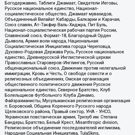
Богодержавию, Таблиги Джамаат, Свидетели Иеговы,
Русское национальное единство, Национал-
социалистическое общество, Джамаат мувахидов,
Объединенный Вилайат Кабарды, Балкарии и Карачая,
Союз славян, Ат-Такфир Валь-Хиджра, Пит Буль,
Национал-социалистическая рабочая партия России,
Славянский союз, Формат-18, Благородный Орден
Дьявола, Армия воли народа, Национальная
Социалистическая Инициатива города Череповца,
Духовно-Родовая Держава Русь, Русское национальное
единство, Древнерусской Инглистической церкви
Православных Староверов-Инглингов, Русский
общенациональный союз, Движение против нелегальной
иммиграции, Кровь и Честь, О свободе совести и о
религиозных объединениях, Омская организация
общественного политического движения Русское
национальное единство, Северное Братство, Клуб
Болельщиков Футбольного Клуба Динамо,
Файзрахманисты, Мусульманская религиозная организация
п. Боровский, Община Коренного Русского народа
Щелковского района, Правый сектор, УНА - УНСО,
Украинская повстанческая армия, Тризуб им. Степана
Бандеры, Братство, Белый Крест, Misanthropic division,
Религиозное объединение последователей инглиизма,
Народная Социальная Инициатива, TulaSkins,