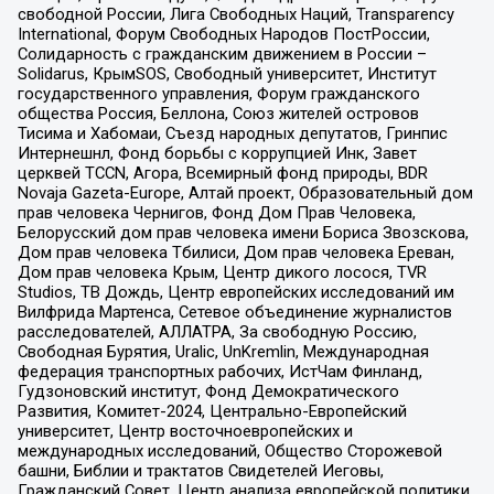
свободной России, Лига Свободных Наций, Transparеncy
International, Форум Свободных Народов ПостРоссии,
Солидарность с гражданским движением в России –
Solidarus, КрымSOS, Свободный университет, Институт
государственного управления, Форум гражданского
общества Россия, Беллона, Союз жителей островов
Тисима и Хабомаи, Съезд народных депутатов, Гринпис
Интернешнл, Фонд борьбы с коррупцией Инк, Завет
церквей TCCN, Агора, Всемирный фонд природы, BDR
Novaja Gazeta-Europe, Алтай проект, Образовательный дом
прав человека Чернигов, Фонд Дом Прав Человека,
Белорусский дом прав человека имени Бориса Звозскова,
Дом прав человека Тбилиси, Дом прав человека Ереван,
Дом прав человека Крым, Центр дикого лосося, TVR
Studios, ТВ Дождь, Центр европейских исследований им
Вилфрида Мартенса, Сетевое объединение журналистов
расследователей, АЛЛАТРА, За свободную Россию,
Свободная Бурятия, Uralic, UnKremlin, Международная
федерация транспортных рабочих, ИстЧам Финланд,
Гудзоновский институт, Фонд Демократического
Развития, Комитет-2024, Центрально-Европейский
университет, Центр восточноевропейских и
международных исследований, Общество Сторожевой
башни, Библии и трактатов Свидетелей Иеговы,
Гражданский Совет, Центр анализа европейской политики,