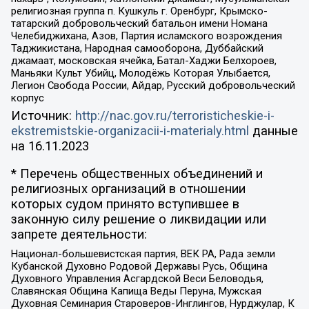
религиозная группа п. Кушкуль г. Оренбург, Крымско-
татарский добровольческий батальон имени Номана
Челебиджихана, Азов, Партия исламского возрождения
Таджикистана, Народная самооборона, Дуббайский
джамаат, московская ячейка, Батал-Хаджи Белхороев,
Маньяки Культ Убийц, Молодёжь Которая Улыбается,
Легион Свобода России, Айдар, Русский добровольческий
корпус
Источник:
http://nac.gov.ru/terroristicheskie-i-
ekstremistskie-organizacii-i-materialy.html
данные
на
16.11.2023
* Перечень общественных объединений и
религиозных организаций в отношении
которых судом принято вступившее в
законную силу решение о ликвидации или
запрете деятельности:
Национал-большевистская партия, ВЕК РА, Рада земли
Кубанской Духовно Родовой Державы Русь, Община
Духовного Управления Асгардской Веси Беловодья,
Славянская Община Капища Веды Перуна, Мужская
Духовная Семинария Староверов-Инглингов, Нурджулар, К