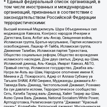
* Единый федеральный список организаций, в
том числе иностранных и международных
организаций, признанных в соответствии с
законодательством Российской Федерации
террористическими:
Высший военный Маджлисуль Шура Объединенных сил
моджахедов Кавказа, Конгресс народов Ичкерии и
Дагестана, База, Асбат аль-Ансар, Священная война,
Исламская группа, Братья-мусульмане, Партия исламского
освобождения, Лашкар-И-Тайба, Исламская группа,
Движение Талибан, Исламская партия Туркестана,
Общество социальных реформ, Общество возрождения
исламского наследия, Дом двух святых, Джунд аш-Шам,
Исламский джихад, Аль-Каида, Имарат Кавказ, АБТО,
Правый сектор, Исламское государство, Джабха аль-
Нусра ли-Ахль аш-Шам, Народное ополчение имени К.
Минина и Д. Пожарского, Аджр от Аллаха Субхану уа
Тагьаля SHAM, АУМ Синрике, Муджахеды джамаата Ат-
Тавхида Валь-Джихад, Чистопольский Джамаат, Рохнамо
ба суи давлати исломи, Террористическое сообщество
Сеть, Катиба Таухид валь-Джихад, Хайят Тахрир аш-Шам,
Ахлю Сунна Валь Джамаа, National Socialism/White Power,
Артподготовка, Религиозная группа “Джамаат “Красный
пахарь”, Колумбайн, Хатлонский джамаат, Мусульманская