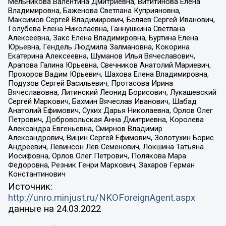
Мельникова Валентина Дмитриевна, Вититинова Елена
Владимировна, Баженова Светлана Куприяновна,
Максимов Сергей Владимирович, Беляев Сергей Иванович,
Голубева Елена Николаевна, Ганнушкина Светлана
Алексеевна, Закс Елена Владимировна, Буртина Елена
Юрьевна, Гендель Людмила Залмановна, Кокорина
Екатерина Алексеевна, Шуманов Илья Вячеславович,
Арапова Галина Юрьевна, Свечников Анатолий Мариевич,
Прохоров Вадим Юрьевич, Шахова Елена Владимировна,
Подузов Сергей Васильевич, Протасова Ирина
Вячеславовна, Литинский Леонид Борисович, Лукашевский
Сергей Маркович, Бахмин Вячеслав Иванович, Шабад
Анатолий Ефимович, Сухих Дарья Николаевна, Орлов Олег
Петрович, Добровольская Анна Дмитриевна, Королева
Александра Евгеньевна, Смирнов Владимир
Александрович, Вицин Сергей Ефимович, Золотухин Борис
Андреевич, Левинсон Лев Семенович, Локшина Татьяна
Иосифовна, Орлов Олег Петрович, Полякова Мара
Федоровна, Резник Генри Маркович, Захаров Герман
Константинович
Источник:
http://unro.minjust.ru/NKOForeignAgent.aspx
данные на
24.03.2022