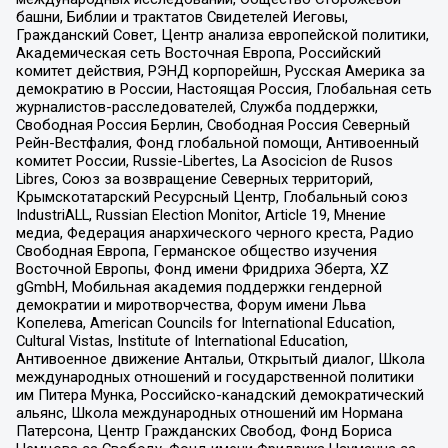
башни, Библии и трактатов Свидетелей Иеговы,
Гражданский Совет, Центр анализа европейской политики,
Академическая сеть Восточная Европа, Российский
комитет действия, РЭНД корпорейшн, Русская Америка за
демократию в России, Настоящая Россия, Глобальная сеть
журналистов-расследователей, Служба поддержки,
Свободная Россия Берлин, Свободная Россия Северный
Рейн-Вестфалия, Фонд глобальной помощи, Антивоенный
комитет России, Russie-Libertes, La Asocicion de Rusos
Libres, Союз за возвращение Северных территорий,
Крымскотатарский Ресурсный Центр, Глобальный союз
IndustriALL, Russian Election Monitor, Article 19, Мнение
медиа, Федерация анархического черного креста, Радио
Свободная Европа, Германское общество изучения
Восточной Европы, Фонд имени Фридриха Эберта, XZ
gGmbH, Мобильная академия поддержки гендерной
демократии и миротворчества, Форум имени Льва
Копелева, American Councils for International Education,
Cultural Vistas, Institute of International Education,
Антивоенное движение Антальи, Открытый диалог, Школа
международных отношений и государственной политики
им Питера Мунка, Российско-канадский демократический
альянс, Школа международных отношений им Нормана
Патерсона, Центр Гражданских Свобод, Фонд Бориса