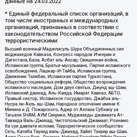
данные на
24.03.2022
* Единый федеральный список организаций, в
том числе иностранных и международных
организаций, признанных в соответствии с
законодательством Российской Федерации
террористическими:
Высший военный Маджлисуль Шура Объединенных сил
моджахедов Кавказа, Конгресс народов Ичкерии и
Дагестана, База, Асбат аль-Ансар, Священная война,
Исламская группа, Братья-мусульмане, Партия исламского
освобождения, Лашкар-И-Тайба, Исламская группа,
Движение Талибан, Исламская партия Туркестана,
Общество социальных реформ, Общество возрождения
исламского наследия, Дом двух святых, Джунд аш-Шам,
Исламский джихад, Аль-Каида, Имарат Кавказ, АБТО,
Правый сектор, Исламское государство, Джабха аль-
Нусра ли-Ахль аш-Шам, Народное ополчение имени К.
Минина и Д. Пожарского, Аджр от Аллаха Субхану уа
Тагьаля SHAM, АУМ Синрике, Муджахеды джамаата Ат-
Тавхида Валь-Джихад, Чистопольский Джамаат, Рохнамо
ба суи давлати исломи, Террористическое сообщество
Сеть, Катиба Таухид валь-Джихад, Хайят Тахрир аш-Шам,