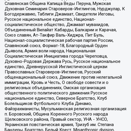
Славянская Община Капища Веды Перуна, Мужская
Духовная Семинария Староверов-Инглингов, Нурджулар, К
Богодержавию, Таблиги Джамаат, Свидетели Иеговы,
Русское национальное единство, Национал-
социалистическое общество, Джамаат мувахидов,
Объединенный Вилайат Кабарды, Балкарии и Карачая,
Союз славян, Ат-Такфир Валь-Хиджра, Пит Буль,
Национал-социалистическая рабочая партия России,
Славянский союз, Формат-18, Благородный Орден
Дьявола, Армия воли народа, Национальная
Социалистическая Инициатива города Череповца,
Духовно-Родовая Держава Русь, Русское национальное
единство, Древнерусской Инглистической церкви
Православных Староверов-Инглингов, Русский
общенациональный союз, Движение против нелегальной
иммиграции, Кровь и Честь, О свободе совести и о
религиозных объединениях, Омская организация
общественного политического движения Русское
национальное единство, Северное Братство, Клуб
Болельщиков Футбольного Клуба Динамо,
Файзрахманисты, Мусульманская религиозная организация
п. Боровский, Община Коренного Русского народа
Щелковского района, Правый сектор, УНА - УНСО,
Украинская повстанческая армия, Тризуб им. Степана
Бандеры, Братство, Белый Крест, Misanthropic division,