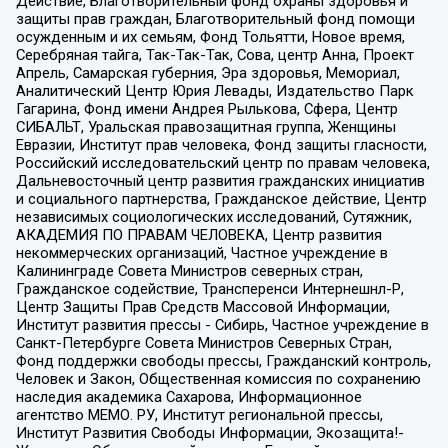
Действие, Благотворительный фонд охраны здоровья и
защиты прав граждан, Благотворительный фонд помощи
осужденным и их семьям, Фонд Тольятти, Новое время,
Серебряная тайга, Так-Так-Так, Сова, центр Анна, Проект
Апрель, Самарская губерния, Эра здоровья, Мемориал,
Аналитический Центр Юрия Левады, Издательство Парк
Гагарина, Фонд имени Андрея Рылькова, Сфера, Центр
СИБАЛЬТ, Уральская правозащитная группа, Женщины
Евразии, Институт прав человека, Фонд защиты гласности,
Российский исследовательский центр по правам человека,
Дальневосточный центр развития гражданских инициатив
и социального партнерства, Гражданское действие, Центр
независимых социологических исследований, Сутяжник,
АКАДЕМИЯ ПО ПРАВАМ ЧЕЛОВЕКА, Центр развития
некоммерческих организаций, Частное учреждение в
Калининграде Совета Министров северных стран,
Гражданское содействие, Трансперенси Интернешнл-Р,
Центр Защиты Прав Средств Массовой Информации,
Институт развития прессы - Сибирь, Частное учреждение в
Санкт-Петербурге Совета Министров Северных Стран,
Фонд поддержки свободы прессы, Гражданский контроль,
Человек и Закон, Общественная комиссия по сохранению
наследия академика Сахарова, Информационное
агентство МЕМО. РУ, Институт региональной прессы,
Институт Развития Свободы Информации, Экозащита!-