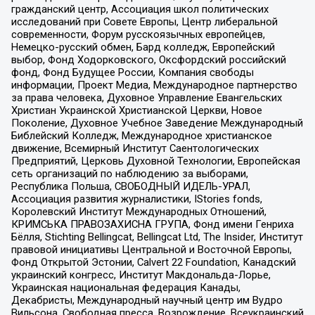
гражданский центр, Ассоциация школ политических
исследований при Совете Европы, Центр либеральной
современности, Форум русскоязычных европейцев,
Немецко-русский обмен, Бард колледж, Европейский
выбор, Фонд Ходорковского, Оксфордский российский
фонд, Фонд Будущее России, Компания свободы
информации, Проект Медиа, Международное партнерство
за права человека, Духовное Управление Евангельских
Христиан Украинской Христианской Церкви, Новое
Поколение, Духовное Учебное Заведение Международный
Библейский Колледж, Международное христианское
движение, Всемирный Институт Саентологических
Предприятий, Церковь Духовной Технологии, Европейская
сеть организаций по наблюдению за выборами,
Республика Польша, СВОБОДНЫЙ ИДЕЛЬ-УРАЛ,
Ассоциация развития журналистики, IStories fonds,
Королевский Институт Международных Отношений,
КРИМСЬКА ПРАВОЗАХИСНА ГРУПА, Фонд имени Генриха
Бёлля, Stichting Bellingcat, Bellingcat Ltd, The Insider, Институт
правовой инициативы Центральной и Восточной Европы,
Фонд Открытой Эстонии, Calvert 22 Foundation, Канадский
украинский конгресс, Институт Макдональда-Лорье,
Украинская национальная федерация Канады,
Декабристы, Международный научный центр им Вудро
Вильсона, Свободная пресса, Возрождение, Всеукраинский