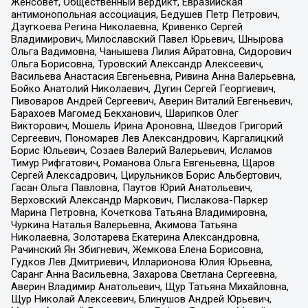
Женсовет, Общественный вердикт, Евразийская
антимонопольная ассоциация, Бедушев Петр Петрович,
Дзугкоева Регина Николаевна, Кривенко Сергей
Владимирович, Милославский Павел Юрьевич, Шнырова
Ольга Вадимовна, Чанышева Лилия Айратовна, Сидорович
Ольга Борисовна, Туровский Александр Алексеевич,
Васильева Анастасия Евгеньевна, Ривина Анна Валерьевна,
Бойко Анатолий Николаевич, Дугин Сергей Георгиевич,
Пивоваров Андрей Сергеевич, Аверин Виталий Евгеньевич,
Барахоев Магомед Бекханович, Шарипков Олег
Викторович, Мошель Ирина Ароновна, Шведов Григорий
Сергеевич, Пономарев Лев Александрович, Каргалицкий
Борис Юльевич, Созаев Валерий Валерьевич, Исламов
Тимур Рифгатович, Романова Ольга Евгеньевна, Щаров
Сергей Алексадрович, Цирульников Борис Альбертович,
Гасан Ольга Павловна, Паутов Юрий Анатольевич,
Верховский Александр Маркович, Пислакова-Паркер
Марина Петровна, Кочеткова Татьяна Владимировна,
Чуркина Наталья Валерьевна, Акимова Татьяна
Николаевна, Золотарева Екатерина Александровна,
Рачинский Ян Збигневич, Жемкова Елена Борисовна,
Гудков Лев Дмитриевич, Илларионова Юлия Юрьевна,
Саранг Анна Васильевна, Захарова Светлана Сергеевна,
Аверин Владимир Анатольевич, Щур Татьяна Михайловна,
Щур Николай Алексеевич, Блинушов Андрей Юрьевич,