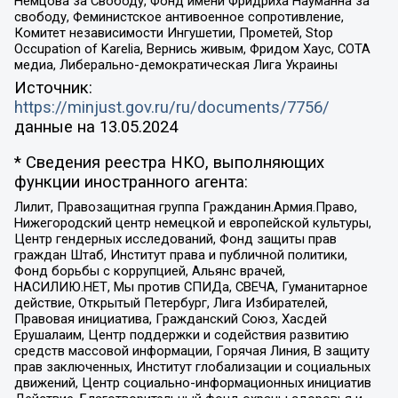
Немцова за Свободу, Фонд имени Фридриха Науманна за
свободу, Феминистское антивоенное сопротивление,
Комитет независимости Ингушетии, Прометей, Stop
Occupation of Karelia, Вернись живым, Фридом Хаус, СОТА
медиа, Либерально-демократическая Лига Украины
Источник:
https://minjust.gov.ru/ru/documents/7756/
данные на
13.05.2024
* Сведения реестра НКО, выполняющих
функции иностранного агента:
Лилит, Правозащитная группа Гражданин.Армия.Право,
Нижегородский центр немецкой и европейской культуры,
Центр гендерных исследований, Фонд защиты прав
граждан Штаб, Институт права и публичной политики,
Фонд борьбы с коррупцией, Альянс врачей,
НАСИЛИЮ.НЕТ, Мы против СПИДа, СВЕЧА, Гуманитарное
действие, Открытый Петербург, Лига Избирателей,
Правовая инициатива, Гражданский Союз, Хасдей
Ерушалаим, Центр поддержки и содействия развитию
средств массовой информации, Горячая Линия, В защиту
прав заключенных, Институт глобализации и социальных
движений, Центр социально-информационных инициатив