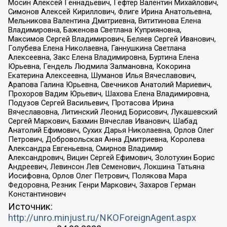
Мосин Алексей Геннадьевич, Гефтер Валентин Михайлович,
Симонов Алексей Кириллович, Флиге Ирина Анатольевна,
Мельникова Валентина Дмитриевна, Вититинова Елена
Владимировна, Баженова Светлана Куприяновна,
Максимов Сергей Владимирович, Беляев Сергей Иванович,
Голубева Елена Николаевна, Ганнушкина Светлана
Алексеевна, Закс Елена Владимировна, Буртина Елена
Юрьевна, Гендель Людмила Залмановна, Кокорина
Екатерина Алексеевна, Шуманов Илья Вячеславович,
Арапова Галина Юрьевна, Свечников Анатолий Мариевич,
Прохоров Вадим Юрьевич, Шахова Елена Владимировна,
Подузов Сергей Васильевич, Протасова Ирина
Вячеславовна, Литинский Леонид Борисович, Лукашевский
Сергей Маркович, Бахмин Вячеслав Иванович, Шабад
Анатолий Ефимович, Сухих Дарья Николаевна, Орлов Олег
Петрович, Добровольская Анна Дмитриевна, Королева
Александра Евгеньевна, Смирнов Владимир
Александрович, Вицин Сергей Ефимович, Золотухин Борис
Андреевич, Левинсон Лев Семенович, Локшина Татьяна
Иосифовна, Орлов Олег Петрович, Полякова Мара
Федоровна, Резник Генри Маркович, Захаров Герман
Константинович
Источник:
http://unro.minjust.ru/NKOForeignAgent.aspx