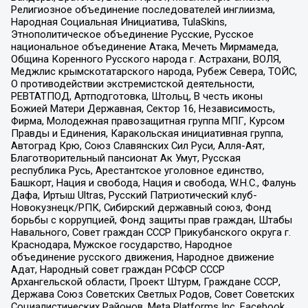
Религиозное объединение последователей инглиизма,
Народная Социальная Инициатива, TulaSkins,
Этнополитическое объединение Русские, Русское
национальное объединение Атака, Мечеть Мирмамеда,
Община Коренного Русского народа г. Астрахани, ВОЛЯ,
Меджлис крымскотатарского народа, Рубеж Севера, ТОЙС,
О противодействии экстремистской деятельности,
РЕВТАТПОД, Артподготовка, Штольц, В честь иконы
Божией Матери Державная, Сектор 16, Независимость,
Фирма, Молодежная правозащитная группа МПГ, Курсом
Правды и Единения, Каракольская инициативная группа,
Автоград Крю, Союз Славянских Сил Руси, Алля-Аят,
Благотворительный пансионат Ак Умут, Русская
республика Русь, Арестантское уголовное единство,
Башкорт, Нация и свобода, Нация и свобода, W.H.С., Фалунь
Дафа, Иртыш Ultras, Русский Патриотический клуб-
Новокузнецк/РПК, Сибирский державный союз, Фонд
борьбы с коррупцией, Фонд защиты прав граждан, Штабы
Навального, Совет граждан СССР Прикубанского округа г.
Краснодара, Мужское государство, Народное
объединение русского движения, Народное движение
Адат, Народный совет граждан РСФСР СССР
Архангельской области, Проект Штурм, Граждане СССР,
Держава Союз Советских Светлых Родов, Совет Советских
Социалистических Районов, Meta Platforms Inc, Facebook,