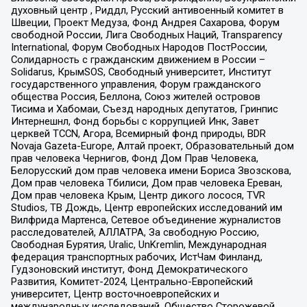
духовный центр , Риддл, Русский антивоенный комитет в
Швеции, Проект Медуза, Фонд Андрея Сахарова, Форум
свободной России, Лига Свободных Наций, Transparеncy
International, Форум Свободных Народов ПостРоссии,
Солидарность с гражданским движением в России –
Solidarus, КрымSOS, Свободный университет, Институт
государственного управления, Форум гражданского
общества Россия, Беллона, Союз жителей островов
Тисима и Хабомаи, Съезд народных депутатов, Гринпис
Интернешнл, Фонд борьбы с коррупцией Инк, Завет
церквей TCCN, Агора, Всемирный фонд природы, BDR
Novaja Gazeta-Europe, Алтай проект, Образовательный дом
прав человека Чернигов, Фонд Дом Прав Человека,
Белорусский дом прав человека имени Бориса Звозскова,
Дом прав человека Тбилиси, Дом прав человека Ереван,
Дом прав человека Крым, Центр дикого лосося, TVR
Studios, ТВ Дождь, Центр европейских исследований им
Вилфрида Мартенса, Сетевое объединение журналистов
расследователей, АЛЛАТРА, За свободную Россию,
Свободная Бурятия, Uralic, UnKremlin, Международная
федерация транспортных рабочих, ИстЧам Финланд,
Гудзоновский институт, Фонд Демократического
Развития, Комитет-2024, Центрально-Европейский
университет, Центр восточноевропейских и
международных исследований, Общество Сторожевой