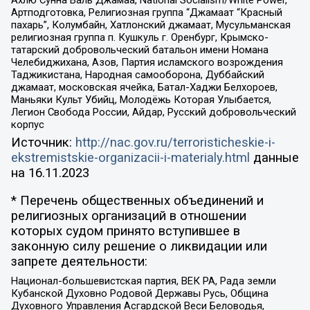
Ахлю Сунна Валь Джамаа, National Socialism/White Power,
Артподготовка, Религиозная группа “Джамаат “Красный
пахарь”, Колумбайн, Хатлонский джамаат, Мусульманская
религиозная группа п. Кушкуль г. Оренбург, Крымско-
татарский добровольческий батальон имени Номана
Челебиджихана, Азов, Партия исламского возрождения
Таджикистана, Народная самооборона, Дуббайский
джамаат, московская ячейка, Батал-Хаджи Белхороев,
Маньяки Культ Убийц, Молодёжь Которая Улыбается,
Легион Свобода России, Айдар, Русский добровольческий
корпус
Источник:
http://nac.gov.ru/terroristicheskie-i-
ekstremistskie-organizacii-i-materialy.html
данные
на
16.11.2023
* Перечень общественных объединений и
религиозных организаций в отношении
которых судом принято вступившее в
законную силу решение о ликвидации или
запрете деятельности:
Национал-большевистская партия, ВЕК РА, Рада земли
Кубанской Духовно Родовой Державы Русь, Община
Духовного Управления Асгардской Веси Беловодья,