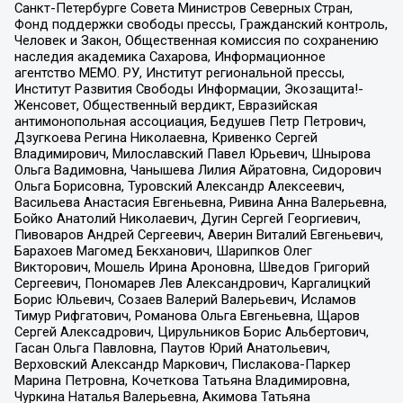
Санкт-Петербурге Совета Министров Северных Стран,
Фонд поддержки свободы прессы, Гражданский контроль,
Человек и Закон, Общественная комиссия по сохранению
наследия академика Сахарова, Информационное
агентство МЕМО. РУ, Институт региональной прессы,
Институт Развития Свободы Информации, Экозащита!-
Женсовет, Общественный вердикт, Евразийская
антимонопольная ассоциация, Бедушев Петр Петрович,
Дзугкоева Регина Николаевна, Кривенко Сергей
Владимирович, Милославский Павел Юрьевич, Шнырова
Ольга Вадимовна, Чанышева Лилия Айратовна, Сидорович
Ольга Борисовна, Туровский Александр Алексеевич,
Васильева Анастасия Евгеньевна, Ривина Анна Валерьевна,
Бойко Анатолий Николаевич, Дугин Сергей Георгиевич,
Пивоваров Андрей Сергеевич, Аверин Виталий Евгеньевич,
Барахоев Магомед Бекханович, Шарипков Олег
Викторович, Мошель Ирина Ароновна, Шведов Григорий
Сергеевич, Пономарев Лев Александрович, Каргалицкий
Борис Юльевич, Созаев Валерий Валерьевич, Исламов
Тимур Рифгатович, Романова Ольга Евгеньевна, Щаров
Сергей Алексадрович, Цирульников Борис Альбертович,
Гасан Ольга Павловна, Паутов Юрий Анатольевич,
Верховский Александр Маркович, Пислакова-Паркер
Марина Петровна, Кочеткова Татьяна Владимировна,
Чуркина Наталья Валерьевна, Акимова Татьяна