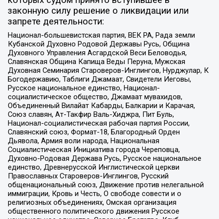
которых судом принято вступившее в
законную силу решение о ликвидации или
запрете деятельности:
Национал-большевистская партия, ВЕК РА, Рада земли
Кубанской Духовно Родовой Державы Русь, Община
Духовного Управления Асгардской Веси Беловодья,
Славянская Община Капища Веды Перуна, Мужская
Духовная Семинария Староверов-Инглингов, Нурджулар, К
Богодержавию, Таблиги Джамаат, Свидетели Иеговы,
Русское национальное единство, Национал-
социалистическое общество, Джамаат мувахидов,
Объединенный Вилайат Кабарды, Балкарии и Карачая,
Союз славян, Ат-Такфир Валь-Хиджра, Пит Буль,
Национал-социалистическая рабочая партия России,
Славянский союз, Формат-18, Благородный Орден
Дьявола, Армия воли народа, Национальная
Социалистическая Инициатива города Череповца,
Духовно-Родовая Держава Русь, Русское национальное
единство, Древнерусской Инглистической церкви
Православных Староверов-Инглингов, Русский
общенациональный союз, Движение против нелегальной
иммиграции, Кровь и Честь, О свободе совести и о
религиозных объединениях, Омская организация
общественного политического движения Русское