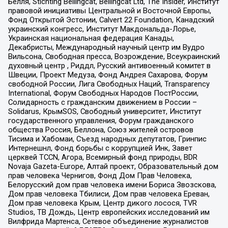
Бёлля, Stichting Bellingcat, Bellingcat Ltd, The Insider, Институт
правовой инициативы Центральной и Восточной Европы,
Фонд Открытой Эстонии, Calvert 22 Foundation, Канадский
украинский конгресс, Институт Макдональда-Лорье,
Украинская национальная федерация Канады,
Декабристы, Международный научный центр им Вудро
Вильсона, Свободная пресса, Возрождение, Всеукраинский
духовный центр , Риддл, Русский антивоенный комитет в
Швеции, Проект Медуза, Фонд Андрея Сахарова, Форум
свободной России, Лига Свободных Наций, Transparеncy
International, Форум Свободных Народов ПостРоссии,
Солидарность с гражданским движением в России –
Solidarus, КрымSOS, Свободный университет, Институт
государственного управления, Форум гражданского
общества Россия, Беллона, Союз жителей островов
Тисима и Хабомаи, Съезд народных депутатов, Гринпис
Интернешнл, Фонд борьбы с коррупцией Инк, Завет
церквей TCCN, Агора, Всемирный фонд природы, BDR
Novaja Gazeta-Europe, Алтай проект, Образовательный дом
прав человека Чернигов, Фонд Дом Прав Человека,
Белорусский дом прав человека имени Бориса Звозскова,
Дом прав человека Тбилиси, Дом прав человека Ереван,
Дом прав человека Крым, Центр дикого лосося, TVR
Studios, ТВ Дождь, Центр европейских исследований им
Вилфрида Мартенса, Сетевое объединение журналистов