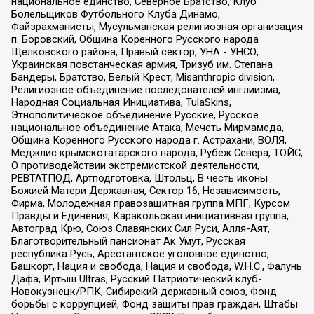
национальное единство, Северное Братство, Клуб
Болельщиков Футбольного Клуба Динамо,
Файзрахманисты, Мусульманская религиозная организация
п. Боровский, Община Коренного Русского народа
Щелковского района, Правый сектор, УНА - УНСО,
Украинская повстанческая армия, Тризуб им. Степана
Бандеры, Братство, Белый Крест, Misanthropic division,
Религиозное объединение последователей инглиизма,
Народная Социальная Инициатива, TulaSkins,
Этнополитическое объединение Русские, Русское
национальное объединение Атака, Мечеть Мирмамеда,
Община Коренного Русского народа г. Астрахани, ВОЛЯ,
Меджлис крымскотатарского народа, Рубеж Севера, ТОЙС,
О противодействии экстремистской деятельности,
РЕВТАТПОД, Артподготовка, Штольц, В честь иконы
Божией Матери Державная, Сектор 16, Независимость,
Фирма, Молодежная правозащитная группа МПГ, Курсом
Правды и Единения, Каракольская инициативная группа,
Автоград Крю, Союз Славянских Сил Руси, Алля-Аят,
Благотворительный пансионат Ак Умут, Русская
республика Русь, Арестантское уголовное единство,
Башкорт, Нация и свобода, Нация и свобода, W.H.С., Фалунь
Дафа, Иртыш Ultras, Русский Патриотический клуб-
Новокузнецк/РПК, Сибирский державный союз, Фонд
борьбы с коррупцией, Фонд защиты прав граждан, Штабы