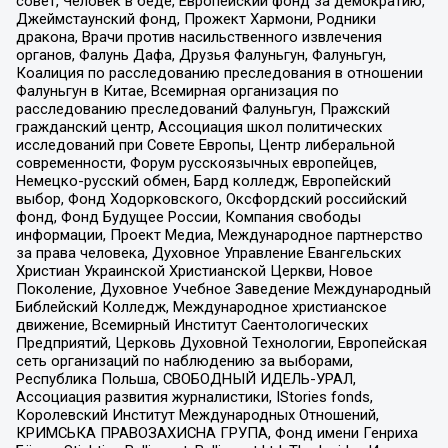
совет, Человек в беде, Европейский фонд за демократию,
Джеймстаунский фонд, Прожект Хармони, Родники
дракона, Врачи против насильственного извлечения
органов, Фалунь Дафа, Друзья Фалуньгун, Фалуньгун,
Коалиция по расследованию преследования в отношении
Фалуньгун в Китае, Всемирная организация по
расследованию преследований Фалуньгун, Пражский
гражданский центр, Ассоциация школ политических
исследований при Совете Европы, Центр либеральной
современности, Форум русскоязычных европейцев,
Немецко-русский обмен, Бард колледж, Европейский
выбор, Фонд Ходорковского, Оксфордский российский
фонд, Фонд Будущее России, Компания свободы
информации, Проект Медиа, Международное партнерство
за права человека, Духовное Управление Евангельских
Христиан Украинской Христианской Церкви, Новое
Поколение, Духовное Учебное Заведение Международный
Библейский Колледж, Международное христианское
движение, Всемирный Институт Саентологических
Предприятий, Церковь Духовной Технологии, Европейская
сеть организаций по наблюдению за выборами,
Республика Польша, СВОБОДНЫЙ ИДЕЛЬ-УРАЛ,
Ассоциация развития журналистики, IStories fonds,
Королевский Институт Международных Отношений,
КРИМСЬКА ПРАВОЗАХИСНА ГРУПА, Фонд имени Генриха