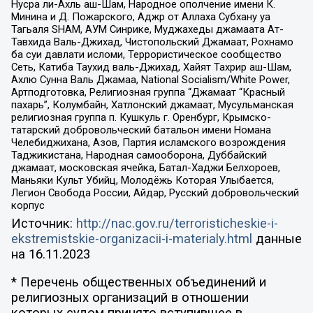
Нусра ли-Ахль аш-Шам, Народное ополчение имени К.
Минина и Д. Пожарского, Аджр от Аллаха Субхану уа
Тагьаля SHAM, АУМ Синрике, Муджахеды джамаата Ат-
Тавхида Валь-Джихад, Чистопольский Джамаат, Рохнамо
ба суи давлати исломи, Террористическое сообщество
Сеть, Катиба Таухид валь-Джихад, Хайят Тахрир аш-Шам,
Ахлю Сунна Валь Джамаа, National Socialism/White Power,
Артподготовка, Религиозная группа “Джамаат “Красный
пахарь”, Колумбайн, Хатлонский джамаат, Мусульманская
религиозная группа п. Кушкуль г. Оренбург, Крымско-
татарский добровольческий батальон имени Номана
Челебиджихана, Азов, Партия исламского возрождения
Таджикистана, Народная самооборона, Дуббайский
джамаат, московская ячейка, Батал-Хаджи Белхороев,
Маньяки Культ Убийц, Молодёжь Которая Улыбается,
Легион Свобода России, Айдар, Русский добровольческий
корпус
Источник:
http://nac.gov.ru/terroristicheskie-i-
ekstremistskie-organizacii-i-materialy.html
данные
на
16.11.2023
* Перечень общественных объединений и
религиозных организаций в отношении