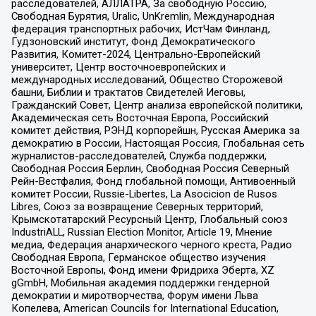
расследователей, АЛЛАТРА, За свободную Россию,
Свободная Бурятия, Uralic, UnKremlin, Международная
федерация транспортных рабочих, ИстЧам Финланд,
Гудзоновский институт, Фонд Демократического
Развития, Комитет-2024, Центрально-Европейский
университет, Центр восточноевропейских и
международных исследований, Общество Сторожевой
башни, Библии и трактатов Свидетелей Иеговы,
Гражданский Совет, Центр анализа европейской политики,
Академическая сеть Восточная Европа, Российский
комитет действия, РЭНД корпорейшн, Русская Америка за
демократию в России, Настоящая Россия, Глобальная сеть
журналистов-расследователей, Служба поддержки,
Свободная Россия Берлин, Свободная Россия Северный
Рейн-Вестфалия, Фонд глобальной помощи, Антивоенный
комитет России, Russie-Libertes, La Asocicion de Rusos
Libres, Союз за возвращение Северных территорий,
Крымскотатарский Ресурсный Центр, Глобальный союз
IndustriALL, Russian Election Monitor, Article 19, Мнение
медиа, Федерация анархического черного креста, Радио
Свободная Европа, Германское общество изучения
Восточной Европы, Фонд имени Фридриха Эберта, XZ
gGmbH, Мобильная академия поддержки гендерной
демократии и миротворчества, Форум имени Льва
Копелева, American Councils for International Education,