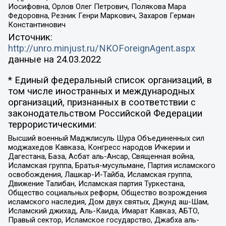
Иосифовна, Орлов Олег Петрович, Полякова Мара
Федоровна, Резник Генри Маркович, Захаров Герман
Константинович
Источник:
http://unro.minjust.ru/NKOForeignAgent.aspx
данные на
24.03.2022
* Единый федеральный список организаций, в
том числе иностранных и международных
организаций, признанных в соответствии с
законодательством Российской Федерации
террористическими:
Высший военный Маджлисуль Шура Объединенных сил
моджахедов Кавказа, Конгресс народов Ичкерии и
Дагестана, База, Асбат аль-Ансар, Священная война,
Исламская группа, Братья-мусульмане, Партия исламского
освобождения, Лашкар-И-Тайба, Исламская группа,
Движение Талибан, Исламская партия Туркестана,
Общество социальных реформ, Общество возрождения
исламского наследия, Дом двух святых, Джунд аш-Шам,
Исламский джихад, Аль-Каида, Имарат Кавказ, АБТО,
Правый сектор, Исламское государство, Джабха аль-