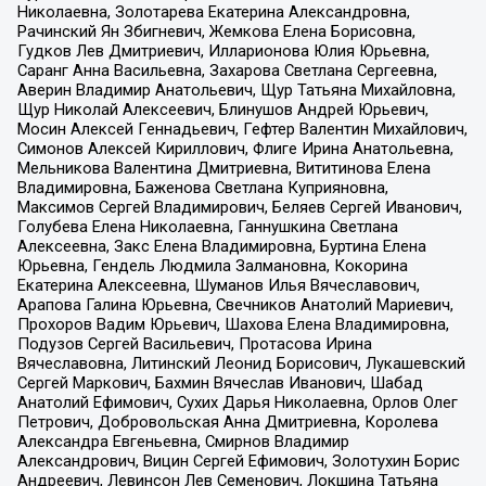
Николаевна, Золотарева Екатерина Александровна,
Рачинский Ян Збигневич, Жемкова Елена Борисовна,
Гудков Лев Дмитриевич, Илларионова Юлия Юрьевна,
Саранг Анна Васильевна, Захарова Светлана Сергеевна,
Аверин Владимир Анатольевич, Щур Татьяна Михайловна,
Щур Николай Алексеевич, Блинушов Андрей Юрьевич,
Мосин Алексей Геннадьевич, Гефтер Валентин Михайлович,
Симонов Алексей Кириллович, Флиге Ирина Анатольевна,
Мельникова Валентина Дмитриевна, Вититинова Елена
Владимировна, Баженова Светлана Куприяновна,
Максимов Сергей Владимирович, Беляев Сергей Иванович,
Голубева Елена Николаевна, Ганнушкина Светлана
Алексеевна, Закс Елена Владимировна, Буртина Елена
Юрьевна, Гендель Людмила Залмановна, Кокорина
Екатерина Алексеевна, Шуманов Илья Вячеславович,
Арапова Галина Юрьевна, Свечников Анатолий Мариевич,
Прохоров Вадим Юрьевич, Шахова Елена Владимировна,
Подузов Сергей Васильевич, Протасова Ирина
Вячеславовна, Литинский Леонид Борисович, Лукашевский
Сергей Маркович, Бахмин Вячеслав Иванович, Шабад
Анатолий Ефимович, Сухих Дарья Николаевна, Орлов Олег
Петрович, Добровольская Анна Дмитриевна, Королева
Александра Евгеньевна, Смирнов Владимир
Александрович, Вицин Сергей Ефимович, Золотухин Борис
Андреевич, Левинсон Лев Семенович, Локшина Татьяна