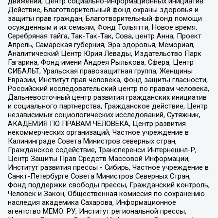
движений, Центр социально-информационных инициатив
Действие, Благотворительный фонд охраны здоровья и
защиты прав граждан, Благотворительный фонд помощи
осужденным и их семьям, Фонд Тольятти, Новое время,
Серебряная тайга, Так-Так-Так, Сова, центр Анна, Проект
Апрель, Самарская губерния, Эра здоровья, Мемориал,
Аналитический Центр Юрия Левады, Издательство Парк
Гагарина, Фонд имени Андрея Рылькова, Сфера, Центр
СИБАЛЬТ, Уральская правозащитная группа, Женщины
Евразии, Институт прав человека, Фонд защиты гласности,
Российский исследовательский центр по правам человека,
Дальневосточный центр развития гражданских инициатив
и социального партнерства, Гражданское действие, Центр
независимых социологических исследований, Сутяжник,
АКАДЕМИЯ ПО ПРАВАМ ЧЕЛОВЕКА, Центр развития
некоммерческих организаций, Частное учреждение в
Калининграде Совета Министров северных стран,
Гражданское содействие, Трансперенси Интернешнл-Р,
Центр Защиты Прав Средств Массовой Информации,
Институт развития прессы - Сибирь, Частное учреждение в
Санкт-Петербурге Совета Министров Северных Стран,
Фонд поддержки свободы прессы, Гражданский контроль,
Человек и Закон, Общественная комиссия по сохранению
наследия академика Сахарова, Информационное
агентство МЕМО. РУ, Институт региональной прессы,