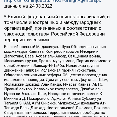
http://unro.minjust.ru/NKOForeignAgent.aspx
данные на
24.03.2022
* Единый федеральный список организаций, в
том числе иностранных и международных
организаций, признанных в соответствии с
законодательством Российской Федерации
террористическими:
Высший военный Маджлисуль Шура Объединенных сил
моджахедов Кавказа, Конгресс народов Ичкерии и
Дагестана, База, Асбат аль-Ансар, Священная война,
Исламская группа, Братья-мусульмане, Партия исламского
освобождения, Лашкар-И-Тайба, Исламская группа,
Движение Талибан, Исламская партия Туркестана,
Общество социальных реформ, Общество возрождения
исламского наследия, Дом двух святых, Джунд аш-Шам,
Исламский джихад, Аль-Каида, Имарат Кавказ, АБТО,
Правый сектор, Исламское государство, Джабха аль-
Нусра ли-Ахль аш-Шам, Народное ополчение имени К.
Минина и Д. Пожарского, Аджр от Аллаха Субхану уа
Тагьаля SHAM, АУМ Синрике, Муджахеды джамаата Ат-
Тавхида Валь-Джихад, Чистопольский Джамаат, Рохнамо
ба суи давлати исломи, Террористическое сообщество