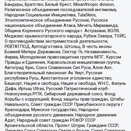
Бандеры, Братство, Белый Крест, Misanthropic division,
Религиозное объединение последователей инглиизма,
Народная Социальная Инициатива, TulaSkins,
Этнополитическое объединение Русские, Русское
национальное объединение Атака, Мечеть Мирмамеда,
Община Коренного Русского народа г. Астрахани, ВОЛЯ,
Меджлис крымскотатарского народа, Рубеж Севера, ТОЙС,
О противодействии экстремистской деятельности,
РЕВТАТПОД, Артподготовка, Штольц, В честь иконы
Божией Матери Державная, Сектор 16, Независимость,
Фирма, Молодежная правозащитная группа МПГ, Курсом
Правды и Единения, Каракольская инициативная группа,
Автоград Крю, Союз Славянских Сил Руси, Алля-Аят,
Благотворительный пансионат Ак Умут, Русская
республика Русь, Арестантское уголовное единство,
Башкорт, Нация и свобода, Нация и свобода, W.H.С., Фалунь
Дафа, Иртыш Ultras, Русский Патриотический клуб-
Новокузнецк/РПК, Сибирский державный союз, Фонд
борьбы с коррупцией, Фонд защиты прав граждан, Штабы
Навального, Совет граждан СССР Прикубанского округа г.
Краснодара, Мужское государство, Народное
объединение русского движения, Народное движение
Адат, Народный совет граждан РСФСР СССР
Архангельской области, Проект Штурм, Граждане СССР,
Держава Союз Советских Светлых Родов, Совет Советских