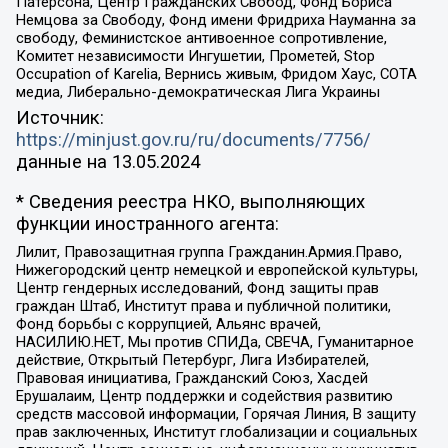
Патерсона, Центр Гражданских Свобод, Фонд Бориса
Немцова за Свободу, Фонд имени Фридриха Науманна за
свободу, Феминистское антивоенное сопротивление,
Комитет независимости Ингушетии, Прометей, Stop
Occupation of Karelia, Вернись живым, Фридом Хаус, СОТА
медиа, Либерально-демократическая Лига Украины
Источник:
https://minjust.gov.ru/ru/documents/7756/
данные на
13.05.2024
* Сведения реестра НКО, выполняющих
функции иностранного агента:
Лилит, Правозащитная группа Гражданин.Армия.Право,
Нижегородский центр немецкой и европейской культуры,
Центр гендерных исследований, Фонд защиты прав
граждан Штаб, Институт права и публичной политики,
Фонд борьбы с коррупцией, Альянс врачей,
НАСИЛИЮ.НЕТ, Мы против СПИДа, СВЕЧА, Гуманитарное
действие, Открытый Петербург, Лига Избирателей,
Правовая инициатива, Гражданский Союз, Хасдей
Ерушалаим, Центр поддержки и содействия развитию
средств массовой информации, Горячая Линия, В защиту
прав заключенных, Институт глобализации и социальных