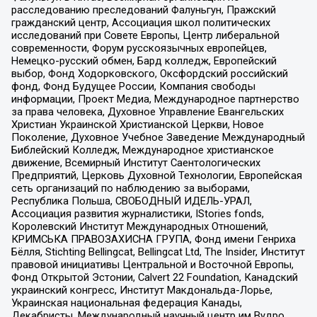
расследованию преследований Фалуньгун, Пражский
гражданский центр, Ассоциация школ политических
исследований при Совете Европы, Центр либеральной
современности, Форум русскоязычных европейцев,
Немецко-русский обмен, Бард колледж, Европейский
выбор, Фонд Ходорковского, Оксфордский российский
фонд, Фонд Будущее России, Компания свободы
информации, Проект Медиа, Международное партнерство
за права человека, Духовное Управление Евангельских
Христиан Украинской Христианской Церкви, Новое
Поколение, Духовное Учебное Заведение Международный
Библейский Колледж, Международное христианское
движение, Всемирный Институт Саентологических
Предприятий, Церковь Духовной Технологии, Европейская
сеть организаций по наблюдению за выборами,
Республика Польша, СВОБОДНЫЙ ИДЕЛЬ-УРАЛ,
Ассоциация развития журналистики, IStories fonds,
Королевский Институт Международных Отношений,
КРИМСЬКА ПРАВОЗАХИСНА ГРУПА, Фонд имени Генриха
Бёлля, Stichting Bellingcat, Bellingcat Ltd, The Insider, Институт
правовой инициативы Центральной и Восточной Европы,
Фонд Открытой Эстонии, Calvert 22 Foundation, Канадский
украинский конгресс, Институт Макдональда-Лорье,
Украинская национальная федерация Канады,
Декабристы, Международный научный центр им Вудро