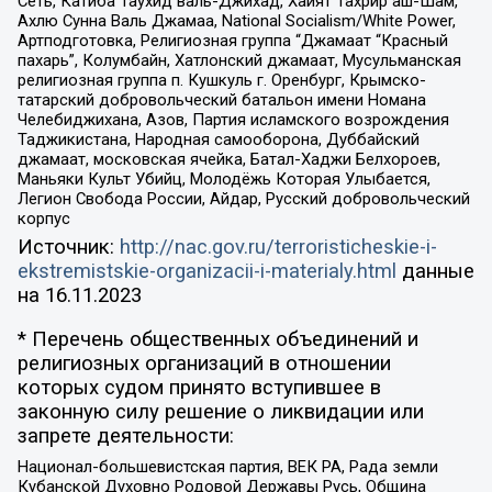
Сеть, Катиба Таухид валь-Джихад, Хайят Тахрир аш-Шам,
Ахлю Сунна Валь Джамаа, National Socialism/White Power,
Артподготовка, Религиозная группа “Джамаат “Красный
пахарь”, Колумбайн, Хатлонский джамаат, Мусульманская
религиозная группа п. Кушкуль г. Оренбург, Крымско-
татарский добровольческий батальон имени Номана
Челебиджихана, Азов, Партия исламского возрождения
Таджикистана, Народная самооборона, Дуббайский
джамаат, московская ячейка, Батал-Хаджи Белхороев,
Маньяки Культ Убийц, Молодёжь Которая Улыбается,
Легион Свобода России, Айдар, Русский добровольческий
корпус
Источник:
http://nac.gov.ru/terroristicheskie-i-
ekstremistskie-organizacii-i-materialy.html
данные
на
16.11.2023
* Перечень общественных объединений и
религиозных организаций в отношении
которых судом принято вступившее в
законную силу решение о ликвидации или
запрете деятельности:
Национал-большевистская партия, ВЕК РА, Рада земли
Кубанской Духовно Родовой Державы Русь, Община