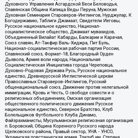
Духовного Управления Асгардской Веси Беловодья,
Славянская Община Капища Веды Перуна, Мужская
Духовная Семинария Староверов-Инглингов, Нурджулар, К
Богодержавию, Таблиги Джамаат, Свидетели Иеговы,
Русское национальное единство, Национал-
социалистическое общество, Джамаат мувахидов,
Объединенный Вилайат Кабарды, Балкарии и Карачая,
Союз славян, Ат-Такфир Валь-Хиджра, Пит Буль,
Национал-социалистическая рабочая партия России,
Славянский союз, Формат-18, Благородный Орден
Дьявола, Армия воли народа, Национальная
Социалистическая Инициатива города Череповца,
Духовно-Родовая Держава Русь, Русское национальное
единство, Древнерусской Инглистической церкви
Православных Староверов-Инглингов, Русский
общенациональный союз, Движение против нелегальной
иммиграции, Кровь и Честь, О свободе совести и о
религиозных объединениях, Омская организация
общественного политического движения Русское
национальное единство, Северное Братство, Клуб
Болельщиков Футбольного Клуба Динамо,
Файзрахманисты, Мусульманская религиозная организация
п. Боровский, Община Коренного Русского народа
Щелковского района, Правый сектор, УНА - УНСО,
Украинская повстанческая армия, Тризуб им. Степана