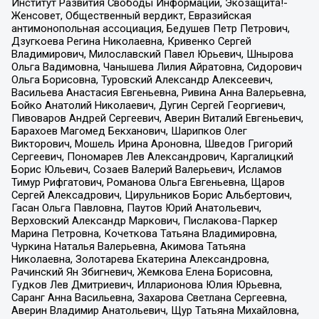
Институт Развития Свободы Информации, Экозащита!-
Женсовет, Общественный вердикт, Евразийская
антимонопольная ассоциация, Бедушев Петр Петрович,
Дзугкоева Регина Николаевна, Кривенко Сергей
Владимирович, Милославский Павел Юрьевич, Шнырова
Ольга Вадимовна, Чанышева Лилия Айратовна, Сидорович
Ольга Борисовна, Туровский Александр Алексеевич,
Васильева Анастасия Евгеньевна, Ривина Анна Валерьевна,
Бойко Анатолий Николаевич, Дугин Сергей Георгиевич,
Пивоваров Андрей Сергеевич, Аверин Виталий Евгеньевич,
Барахоев Магомед Бекханович, Шарипков Олег
Викторович, Мошель Ирина Ароновна, Шведов Григорий
Сергеевич, Пономарев Лев Александрович, Каргалицкий
Борис Юльевич, Созаев Валерий Валерьевич, Исламов
Тимур Рифгатович, Романова Ольга Евгеньевна, Щаров
Сергей Алексадрович, Цирульников Борис Альбертович,
Гасан Ольга Павловна, Паутов Юрий Анатольевич,
Верховский Александр Маркович, Пислакова-Паркер
Марина Петровна, Кочеткова Татьяна Владимировна,
Чуркина Наталья Валерьевна, Акимова Татьяна
Николаевна, Золотарева Екатерина Александровна,
Рачинский Ян Збигневич, Жемкова Елена Борисовна,
Гудков Лев Дмитриевич, Илларионова Юлия Юрьевна,
Саранг Анна Васильевна, Захарова Светлана Сергеевна,
Аверин Владимир Анатольевич, Щур Татьяна Михайловна,