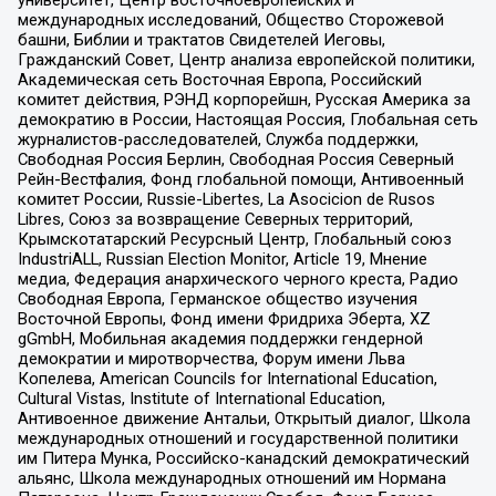
университет, Центр восточноевропейских и
международных исследований, Общество Сторожевой
башни, Библии и трактатов Свидетелей Иеговы,
Гражданский Совет, Центр анализа европейской политики,
Академическая сеть Восточная Европа, Российский
комитет действия, РЭНД корпорейшн, Русская Америка за
демократию в России, Настоящая Россия, Глобальная сеть
журналистов-расследователей, Служба поддержки,
Свободная Россия Берлин, Свободная Россия Северный
Рейн-Вестфалия, Фонд глобальной помощи, Антивоенный
комитет России, Russie-Libertes, La Asocicion de Rusos
Libres, Союз за возвращение Северных территорий,
Крымскотатарский Ресурсный Центр, Глобальный союз
IndustriALL, Russian Election Monitor, Article 19, Мнение
медиа, Федерация анархического черного креста, Радио
Свободная Европа, Германское общество изучения
Восточной Европы, Фонд имени Фридриха Эберта, XZ
gGmbH, Мобильная академия поддержки гендерной
демократии и миротворчества, Форум имени Льва
Копелева, American Councils for International Education,
Cultural Vistas, Institute of International Education,
Антивоенное движение Антальи, Открытый диалог, Школа
международных отношений и государственной политики
им Питера Мунка, Российско-канадский демократический
альянс, Школа международных отношений им Нормана