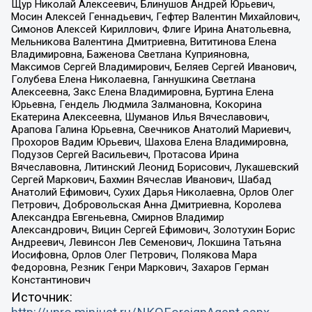
Щур Николай Алексеевич, Блинушов Андрей Юрьевич,
Мосин Алексей Геннадьевич, Гефтер Валентин Михайлович,
Симонов Алексей Кириллович, Флиге Ирина Анатольевна,
Мельникова Валентина Дмитриевна, Вититинова Елена
Владимировна, Баженова Светлана Куприяновна,
Максимов Сергей Владимирович, Беляев Сергей Иванович,
Голубева Елена Николаевна, Ганнушкина Светлана
Алексеевна, Закс Елена Владимировна, Буртина Елена
Юрьевна, Гендель Людмила Залмановна, Кокорина
Екатерина Алексеевна, Шуманов Илья Вячеславович,
Арапова Галина Юрьевна, Свечников Анатолий Мариевич,
Прохоров Вадим Юрьевич, Шахова Елена Владимировна,
Подузов Сергей Васильевич, Протасова Ирина
Вячеславовна, Литинский Леонид Борисович, Лукашевский
Сергей Маркович, Бахмин Вячеслав Иванович, Шабад
Анатолий Ефимович, Сухих Дарья Николаевна, Орлов Олег
Петрович, Добровольская Анна Дмитриевна, Королева
Александра Евгеньевна, Смирнов Владимир
Александрович, Вицин Сергей Ефимович, Золотухин Борис
Андреевич, Левинсон Лев Семенович, Локшина Татьяна
Иосифовна, Орлов Олег Петрович, Полякова Мара
Федоровна, Резник Генри Маркович, Захаров Герман
Константинович
Источник: