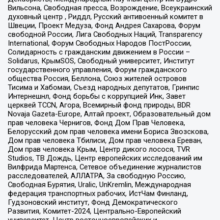
Вильсона, Свободная пресса, Возрождение, Всеукраинский
духовный центр , Риддл, Русский антивоенный комитет в
Швеции, Проект Медуза, Фонд Андрея Сахарова, Форум
свободной России, Лига Свободных Наций, Transparеncy
International, Форум Свободных Народов ПостРоссии,
Солидарность с гражданским движением в России –
Solidarus, КрымSOS, Свободный университет, Институт
государственного управления, Форум гражданского
общества Россия, Беллона, Союз жителей островов
Тисима и Хабомаи, Съезд народных депутатов, Гринпис
Интернешнл, Фонд борьбы с коррупцией Инк, Завет
церквей TCCN, Агора, Всемирный фонд природы, BDR
Novaja Gazeta-Europe, Алтай проект, Образовательный дом
прав человека Чернигов, Фонд Дом Прав Человека,
Белорусский дом прав человека имени Бориса Звозскова,
Дом прав человека Тбилиси, Дом прав человека Ереван,
Дом прав человека Крым, Центр дикого лосося, TVR
Studios, ТВ Дождь, Центр европейских исследований им
Вилфрида Мартенса, Сетевое объединение журналистов
расследователей, АЛЛАТРА, За свободную Россию,
Свободная Бурятия, Uralic, UnKremlin, Международная
федерация транспортных рабочих, ИстЧам Финланд,
Гудзоновский институт, Фонд Демократического
Развития, Комитет-2024, Центрально-Европейский