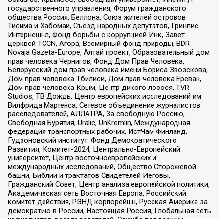
государственного управления, Форум гражданского
общества Россия, Беллона, Союз жителей островов
Тисима и Хабомаи, Съезд народных депутатов, Гринпис
Интернешнл, Фонд борьбы с коррупцией Инк, Завет
церквей TCCN, Агора, Всемирный фонд природы, BDR
Novaja Gazeta-Europe, Алтай проект, Образовательный дом
прав человека Чернигов, Фонд Дом Прав Человека,
Белорусский дом прав человека имени Бориса Звозскова,
Дом прав человека Тбилиси, Дом прав человека Ереван,
Дом прав человека Крым, Центр дикого лосося, TVR
Studios, ТВ Дождь, Центр европейских исследований им
Вилфрида Мартенса, Сетевое объединение журналистов
расследователей, АЛЛАТРА, За свободную Россию,
Свободная Бурятия, Uralic, UnKremlin, Международная
федерация транспортных рабочих, ИстЧам Финланд,
Гудзоновский институт, Фонд Демократического
Развития, Комитет-2024, Центрально-Европейский
университет, Центр восточноевропейских и
международных исследований, Общество Сторожевой
башни, Библии и трактатов Свидетелей Иеговы,
Гражданский Совет, Центр анализа европейской политики,
Академическая сеть Восточная Европа, Российский
комитет действия, РЭНД корпорейшн, Русская Америка за
демократию в России, Настоящая Россия, Глобальная сеть