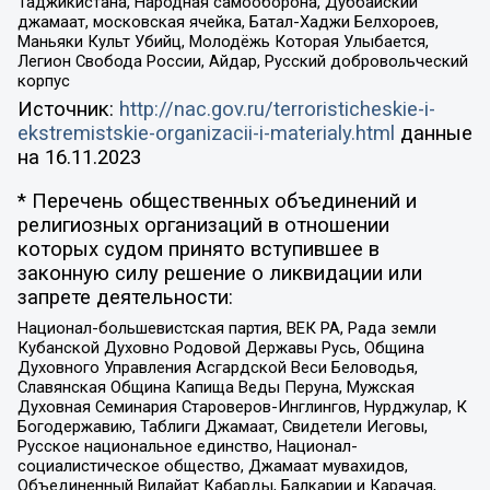
Таджикистана, Народная самооборона, Дуббайский
джамаат, московская ячейка, Батал-Хаджи Белхороев,
Маньяки Культ Убийц, Молодёжь Которая Улыбается,
Легион Свобода России, Айдар, Русский добровольческий
корпус
Источник:
http://nac.gov.ru/terroristicheskie-i-
ekstremistskie-organizacii-i-materialy.html
данные
на
16.11.2023
* Перечень общественных объединений и
религиозных организаций в отношении
которых судом принято вступившее в
законную силу решение о ликвидации или
запрете деятельности:
Национал-большевистская партия, ВЕК РА, Рада земли
Кубанской Духовно Родовой Державы Русь, Община
Духовного Управления Асгардской Веси Беловодья,
Славянская Община Капища Веды Перуна, Мужская
Духовная Семинария Староверов-Инглингов, Нурджулар, К
Богодержавию, Таблиги Джамаат, Свидетели Иеговы,
Русское национальное единство, Национал-
социалистическое общество, Джамаат мувахидов,
Объединенный Вилайат Кабарды, Балкарии и Карачая,