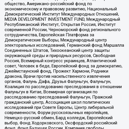
общество, Американо-российский фонд по
экономическому и правовому развитию, Национальный
Демократический Институт Международных Отношений,
MEDIA DEVELOPMENT INVESTMENT FUND, Международный
Республиканский Институт, Открытая Россия, Институт
современной России, Черноморский фонд регионального
сотрудничества, Европейская Платформа за
Демократические Выборы, Международный центр
электоральных исследований, Германский фонд Маршалла
Соединенных Штатов, Тихоокеанский центр защиты
окружающей среды и природных ресурсов, Свободная
Россия, Всемирный конгресс украинцев, Атлантический
совет, Человек в беде, Европейский фонд за демократию,
Джеймстаунский фонд, Прожект Хармони, Родники
дракона, Врачи против насильственного извлечения
органов, Фалунь Дафа, Друзья Фалуньгун, Фалуньгун,
Коалиция по расследованию преследования в отношении
Фалуньгун в Китае, Всемирная организация по
расследованию преследований Фалуньгун, Пражский
гражданский центр, Ассоциация школ политических
исследований при Совете Европы, Центр либеральной
современности, Форум русскоязычных европейцев,
Немецко-русский обмен, Бард колледж, Европейский
выбор, Фонд Ходорковского, Оксфордский российский
фонд, Фонд Будущее России, Компания свободы