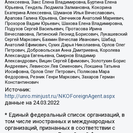
Алексеевна, Закс Елена Владимировна, Буртина Елена
Юрьевна, Гендель Людмила Залмановна, Кокорина
Екатерина Алексеевна, Шуманов Илья Вячеславович,
Арапова Галина Юрьевна, Свечников Анатолий Мариевич,
Прохоров Вадим Юрьевич, Шахова Елена Владимировна,
Подузов Сергей Васильевич, Протасова Ирина
Вячеславовна, Литинский Леонид Борисович, Лукашевский
Сергей Маркович, Бахмин Вячеслав Иванович, Шабад
Анатолий Ефимович, Сухих Дарья Николаевна, Орлов Олег
Петрович, Добровольская Анна Дмитриевна, Королева
Александра Евгеньевна, Смирнов Владимир
Александрович, Вицин Сергей Ефимович, Золотухин Борис
Андреевич, Левинсон Лев Семенович, Локшина Татьяна
Иосифовна, Орлов Олег Петрович, Полякова Мара
Федоровна, Резник Генри Маркович, Захаров Герман
Константинович
Источник:
http://unro.minjust.ru/NKOForeignAgent.aspx
данные на
24.03.2022
* Единый федеральный список организаций, в
том числе иностранных и международных
организаций, признанных в соответствии с