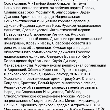
Союз славян, Ат-Такфир Валь-Хиджра, Пит Буль,
Национал-социалистическая рабочая партия России,
Славянский союз, Формат-18, Благородный Орден
Дьявола, Армия воли народа, Национальная
Социалистическая Инициатива города Череповца,
Духовно-Родовая Держава Русь, Русское национальное
единство, Древнерусской Инглистической церкви
Православных Староверов-Инглингов, Русский
общенациональный союз, Движение против нелегальной
иммиграции, Кровь и Честь, О свободе совести и о
религиозных объединениях, Омская организация
общественного политического движения Русское
национальное единство, Северное Братство, Клуб
Болельщиков Футбольного Клуба Динамо,
Файзрахманисты, Мусульманская религиозная организация
п. Боровский, Община Коренного Русского народа
Щелковского района, Правый сектор, УНА - УНСО,
Украинская повстанческая армия, Тризуб им. Степана
Бандеры, Братство, Белый Крест, Misanthropic division,
Религиозное объединение последователей инглиизма,
Народная Социальная Инициатива, TulaSkins,
Этнополитическое объединение Русские, Русское
национальное объединение Атака, Мечеть Мирмамеда,
Община Коренного Русского народа г. Астрахани, ВОЛЯ,
Меджлис крымскотатарского народа, Рубеж Севера, ТОЙС,