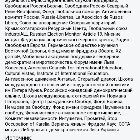
журналистов-расследователей, Служба поддержки,
Свободная Россия Берлин, Свободная Россия Северный
Рейн-Вестфалия, Фонд глобальной помощи, Антивоенный
комитет России, Russie-Libertes, La Asocicion de Rusos
Libres, Союз за возвращение Северных территорий,
Крымскотатарский Ресурсный Центр, Глобальный союз
IndustriALL, Russian Election Monitor, Article 19, Мнение
медиа, Федерация анархического черного креста, Радио
Свободная Европа, Германское общество изучения
Восточной Европы, Фонд имени Фридриха Эберта, XZ
gGmbH, Мобильная академия поддержки гендерной
демократии и миротворчества, Форум имени Льва
Копелева, American Councils for International Education,
Cultural Vistas, Institute of International Education,
Антивоенное движение Антальи, Открытый диалог, Школа
международных отношений и государственной политики
им Питера Мунка, Российско-канадский демократический
альянс, Школа международных отношений им Нормана
Патерсона, Центр Гражданских Свобод, Фонд Бориса
Немцова за Свободу, Фонд имени Фридриха Науманна за
свободу, Феминистское антивоенное сопротивление,
Комитет независимости Ингушетии, Прометей, Stop
Occupation of Karelia, Вернись живым, Фридом Хаус, СОТА
медиа, Либерально-демократическая Лига Украины
Источник: