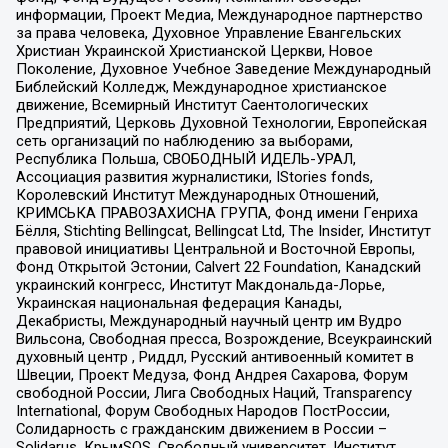
информации, Проект Медиа, Международное партнерство
за права человека, Духовное Управление Евангельских
Христиан Украинской Христианской Церкви, Новое
Поколение, Духовное Учебное Заведение Международный
Библейский Колледж, Международное христианское
движение, Всемирный Институт Саентологических
Предприятий, Церковь Духовной Технологии, Европейская
сеть организаций по наблюдению за выборами,
Республика Польша, СВОБОДНЫЙ ИДЕЛЬ-УРАЛ,
Ассоциация развития журналистики, IStories fonds,
Королевский Институт Международных Отношений,
КРИМСЬКА ПРАВОЗАХИСНА ГРУПА, Фонд имени Генриха
Бёлля, Stichting Bellingcat, Bellingcat Ltd, The Insider, Институт
правовой инициативы Центральной и Восточной Европы,
Фонд Открытой Эстонии, Calvert 22 Foundation, Канадский
украинский конгресс, Институт Макдональда-Лорье,
Украинская национальная федерация Канады,
Декабристы, Международный научный центр им Вудро
Вильсона, Свободная пресса, Возрождение, Всеукраинский
духовный центр , Риддл, Русский антивоенный комитет в
Швеции, Проект Медуза, Фонд Андрея Сахарова, Форум
свободной России, Лига Свободных Наций, Transparеncy
International, Форум Свободных Народов ПостРоссии,
Солидарность с гражданским движением в России –
Solidarus, КрымSOS, Свободный университет, Институт