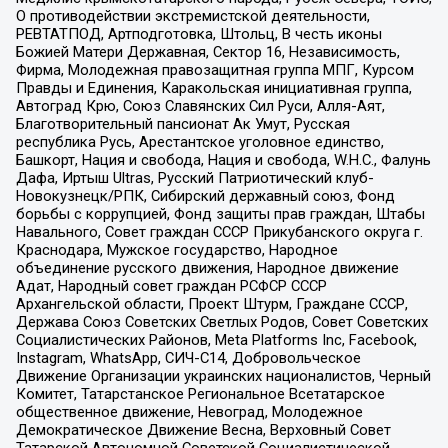
О противодействии экстремистской деятельности,
РЕВТАТПОД, Артподготовка, Штольц, В честь иконы
Божией Матери Державная, Сектор 16, Независимость,
Фирма, Молодежная правозащитная группа МПГ, Курсом
Правды и Единения, Каракольская инициативная группа,
Автоград Крю, Союз Славянских Сил Руси, Алля-Аят,
Благотворительный пансионат Ак Умут, Русская
республика Русь, Арестантское уголовное единство,
Башкорт, Нация и свобода, Нация и свобода, W.H.С., Фалунь
Дафа, Иртыш Ultras, Русский Патриотический клуб-
Новокузнецк/РПК, Сибирский державный союз, Фонд
борьбы с коррупцией, Фонд защиты прав граждан, Штабы
Навального, Совет граждан СССР Прикубанского округа г.
Краснодара, Мужское государство, Народное
объединение русского движения, Народное движение
Адат, Народный совет граждан РСФСР СССР
Архангельской области, Проект Штурм, Граждане СССР,
Держава Союз Советских Светлых Родов, Совет Советских
Социалистических Районов, Meta Platforms Inc, Facebook,
Instagram, WhatsApp, СИЧ-С14, Добровольческое
Движение Организации украинских националистов, Черный
Комитет, Татарстанское Региональное Всетатарское
общественное движение, Невоград, Молодежное
Демократическое Движение Весна, Верховный Совет
Татарской Автономной Советской Социалистической