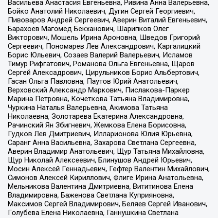
Васильева Анастасия Евгеньевна, Ривина Анна Валерьевна,
Бойко Анатолий Николаевич, Дугин Сергей Георгиевич,
Пивоваров Андрей Сергеевич, Аверин Виталий Евгеньевич,
Барахоев Магомед Бекханович, Шарипков Олег
Викторович, Мошель Ирина Ароновна, Шведов Григорий
Сергеевич, Пономарев Лев Александрович, Каргалицкий
Борис Юльевич, Созаев Валерий Валерьевич, Исламов
Тимур Рифгатович, Романова Ольга Евгеньевна, Щаров
Сергей Алексадрович, Цирульников Борис Альбертович,
Гасан Ольга Павловна, Паутов Юрий Анатольевич,
Верховский Александр Маркович, Пислакова-Паркер
Марина Петровна, Кочеткова Татьяна Владимировна,
Чуркина Наталья Валерьевна, Акимова Татьяна
Николаевна, Золотарева Екатерина Александровна,
Рачинский Ян Збигневич, Жемкова Елена Борисовна,
Гудков Лев Дмитриевич, Илларионова Юлия Юрьевна,
Саранг Анна Васильевна, Захарова Светлана Сергеевна,
Аверин Владимир Анатольевич, Щур Татьяна Михайловна,
Щур Николай Алексеевич, Блинушов Андрей Юрьевич,
Мосин Алексей Геннадьевич, Гефтер Валентин Михайлович,
Симонов Алексей Кириллович, Флиге Ирина Анатольевна,
Мельникова Валентина Дмитриевна, Вититинова Елена
Владимировна, Баженова Светлана Куприяновна,
Максимов Сергей Владимирович, Беляев Сергей Иванович,
Голубева Елена Николаевна, Ганнушкина Светлана