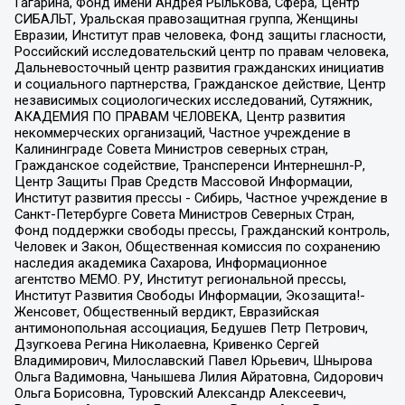
Гагарина, Фонд имени Андрея Рылькова, Сфера, Центр
СИБАЛЬТ, Уральская правозащитная группа, Женщины
Евразии, Институт прав человека, Фонд защиты гласности,
Российский исследовательский центр по правам человека,
Дальневосточный центр развития гражданских инициатив
и социального партнерства, Гражданское действие, Центр
независимых социологических исследований, Сутяжник,
АКАДЕМИЯ ПО ПРАВАМ ЧЕЛОВЕКА, Центр развития
некоммерческих организаций, Частное учреждение в
Калининграде Совета Министров северных стран,
Гражданское содействие, Трансперенси Интернешнл-Р,
Центр Защиты Прав Средств Массовой Информации,
Институт развития прессы - Сибирь, Частное учреждение в
Санкт-Петербурге Совета Министров Северных Стран,
Фонд поддержки свободы прессы, Гражданский контроль,
Человек и Закон, Общественная комиссия по сохранению
наследия академика Сахарова, Информационное
агентство МЕМО. РУ, Институт региональной прессы,
Институт Развития Свободы Информации, Экозащита!-
Женсовет, Общественный вердикт, Евразийская
антимонопольная ассоциация, Бедушев Петр Петрович,
Дзугкоева Регина Николаевна, Кривенко Сергей
Владимирович, Милославский Павел Юрьевич, Шнырова
Ольга Вадимовна, Чанышева Лилия Айратовна, Сидорович
Ольга Борисовна, Туровский Александр Алексеевич,