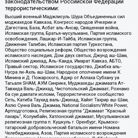
законодательством Российской Федерации
террористическими:
Высший военный Маджлисуль Шура Объединенных сил
моджахедов Кавказа, Конгресс народов Ичкерии и
Дагестана, База, Асбат аль-Ансар, Священная война,
Исламская группа, Братья-мусульмане, Партия исламского
освобождения, Лашкар-И-Тайба, Исламская группа,
Движение Талибан, Исламская партия Туркестана,
Общество социальных реформ, Общество возрождения
исламского наследия, Дом двух святых, Джунд аш-Шам,
Исламский джихад, Аль-Каида, Имарат Кавказ, АБТО,
Правый сектор, Исламское государство, Джабха аль-
Нусра ли-Ахль аш-Шам, Народное ополчение имени К.
Минина и Д. Пожарского, Аджр от Аллаха Субхану уа
Тагьаля SHAM, АУМ Синрике, Муджахеды джамаата Ат-
Тавхида Валь-Джихад, Чистопольский Джамаат, Рохнамо
ба суи давлати исломи, Террористическое сообщество
Сеть, Катиба Таухид валь-Джихад, Хайят Тахрир аш-Шам,
Ахлю Сунна Валь Джамаа, National Socialism/White Power,
Артподготовка, Религиозная группа “Джамаат “Красный
пахарь”, Колумбайн, Хатлонский джамаат, Мусульманская
религиозная группа п. Кушкуль г. Оренбург, Крымско-
татарский добровольческий батальон имени Номана
Челебиджихана, Азов, Партия исламского возрождения