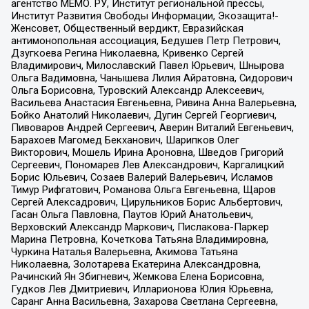
агентство МЕМО. РУ, Институт региональной прессы,
Институт Развития Свободы Информации, Экозащита!-
Женсовет, Общественный вердикт, Евразийская
антимонопольная ассоциация, Бедушев Петр Петрович,
Дзугкоева Регина Николаевна, Кривенко Сергей
Владимирович, Милославский Павел Юрьевич, Шнырова
Ольга Вадимовна, Чанышева Лилия Айратовна, Сидорович
Ольга Борисовна, Туровский Александр Алексеевич,
Васильева Анастасия Евгеньевна, Ривина Анна Валерьевна,
Бойко Анатолий Николаевич, Дугин Сергей Георгиевич,
Пивоваров Андрей Сергеевич, Аверин Виталий Евгеньевич,
Барахоев Магомед Бекханович, Шарипков Олег
Викторович, Мошель Ирина Ароновна, Шведов Григорий
Сергеевич, Пономарев Лев Александрович, Каргалицкий
Борис Юльевич, Созаев Валерий Валерьевич, Исламов
Тимур Рифгатович, Романова Ольга Евгеньевна, Щаров
Сергей Алексадрович, Цирульников Борис Альбертович,
Гасан Ольга Павловна, Паутов Юрий Анатольевич,
Верховский Александр Маркович, Пислакова-Паркер
Марина Петровна, Кочеткова Татьяна Владимировна,
Чуркина Наталья Валерьевна, Акимова Татьяна
Николаевна, Золотарева Екатерина Александровна,
Рачинский Ян Збигневич, Жемкова Елена Борисовна,
Гудков Лев Дмитриевич, Илларионова Юлия Юрьевна,
Саранг Анна Васильевна, Захарова Светлана Сергеевна,