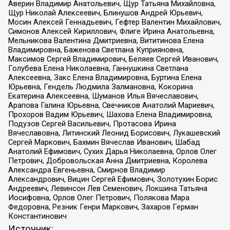
Аверин Владимир Анатольевич, Щур Татьяна Михайловна,
Щур Николай Алексеевич, Блинушов Андрей Юрьевич,
Мосин Алексей Геннадьевич, Гефтер Валентин Михайлович,
Симонов Алексей Кириллович, Флиге Ирина Анатольевна,
Мельникова Валентина Дмитриевна, Вититинова Елена
Владимировна, Баженова Светлана Куприяновна,
Максимов Сергей Владимирович, Беляев Сергей Иванович,
Голубева Елена Николаевна, Ганнушкина Светлана
Алексеевна, Закс Елена Владимировна, Буртина Елена
Юрьевна, Гендель Людмила Залмановна, Кокорина
Екатерина Алексеевна, Шуманов Илья Вячеславович,
Арапова Галина Юрьевна, Свечников Анатолий Мариевич,
Прохоров Вадим Юрьевич, Шахова Елена Владимировна,
Подузов Сергей Васильевич, Протасова Ирина
Вячеславовна, Литинский Леонид Борисович, Лукашевский
Сергей Маркович, Бахмин Вячеслав Иванович, Шабад
Анатолий Ефимович, Сухих Дарья Николаевна, Орлов Олег
Петрович, Добровольская Анна Дмитриевна, Королева
Александра Евгеньевна, Смирнов Владимир
Александрович, Вицин Сергей Ефимович, Золотухин Борис
Андреевич, Левинсон Лев Семенович, Локшина Татьяна
Иосифовна, Орлов Олег Петрович, Полякова Мара
Федоровна, Резник Генри Маркович, Захаров Герман
Константинович
Источник: