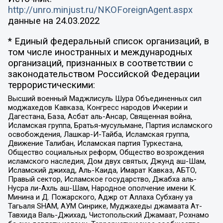
http://unro.minjust.ru/NKOForeignAgent.aspx
данные на
24.03.2022
* Единый федеральный список организаций, в
том числе иностранных и международных
организаций, признанных в соответствии с
законодательством Российской Федерации
террористическими:
Высший военный Маджлисуль Шура Объединенных сил
моджахедов Кавказа, Конгресс народов Ичкерии и
Дагестана, База, Асбат аль-Ансар, Священная война,
Исламская группа, Братья-мусульмане, Партия исламского
освобождения, Лашкар-И-Тайба, Исламская группа,
Движение Талибан, Исламская партия Туркестана,
Общество социальных реформ, Общество возрождения
исламского наследия, Дом двух святых, Джунд аш-Шам,
Исламский джихад, Аль-Каида, Имарат Кавказ, АБТО,
Правый сектор, Исламское государство, Джабха аль-
Нусра ли-Ахль аш-Шам, Народное ополчение имени К.
Минина и Д. Пожарского, Аджр от Аллаха Субхану уа
Тагьаля SHAM, АУМ Синрике, Муджахеды джамаата Ат-
Тавхида Валь-Джихад, Чистопольский Джамаат, Рохнамо