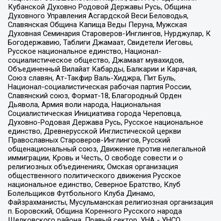
Кубанской Духовно Родовой Державы Русь, Община
Духовного Управления Асгардской Веси Беловодья,
Славянская Община Капища Веды Перуна, Мужская
Духовная Семинария Староверов-Инглингов, Нурджулар, К
Богодержавию, Таблиги Джамаат, Свидетели Иеговы,
Русское национальное единство, Национал-
социалистическое общество, Джамаат мувахидов,
Объединенный Вилайат Кабарды, Балкарии и Карачая,
Союз славян, Ат-Такфир Валь-Хиджра, Пит Буль,
Национал-социалистическая рабочая партия России,
Славянский союз, Формат-18, Благородный Орден
Дьявола, Армия воли народа, Национальная
Социалистическая Инициатива города Череповца,
Духовно-Родовая Держава Русь, Русское национальное
единство, Древнерусской Инглистической церкви
Православных Староверов-Инглингов, Русский
общенациональный союз, Движение против нелегальной
иммиграции, Кровь и Честь, О свободе совести и о
религиозных объединениях, Омская организация
общественного политического движения Русское
национальное единство, Северное Братство, Клуб
Болельщиков Футбольного Клуба Динамо,
Файзрахманисты, Мусульманская религиозная организация
п. Боровский, Община Коренного Русского народа
Щелковского района, Правый сектор, УНА - УНСО,