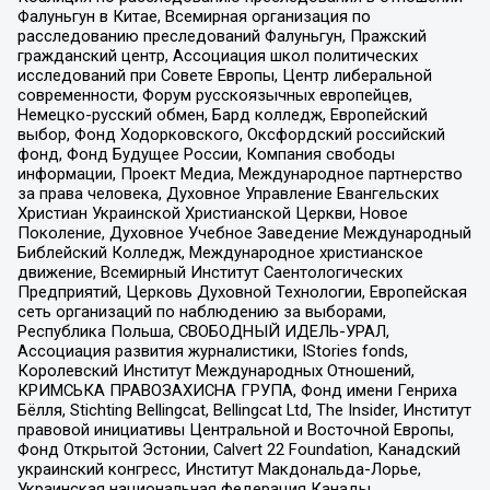
Фалуньгун в Китае, Всемирная организация по
расследованию преследований Фалуньгун, Пражский
гражданский центр, Ассоциация школ политических
исследований при Совете Европы, Центр либеральной
современности, Форум русскоязычных европейцев,
Немецко-русский обмен, Бард колледж, Европейский
выбор, Фонд Ходорковского, Оксфордский российский
фонд, Фонд Будущее России, Компания свободы
информации, Проект Медиа, Международное партнерство
за права человека, Духовное Управление Евангельских
Христиан Украинской Христианской Церкви, Новое
Поколение, Духовное Учебное Заведение Международный
Библейский Колледж, Международное христианское
движение, Всемирный Институт Саентологических
Предприятий, Церковь Духовной Технологии, Европейская
сеть организаций по наблюдению за выборами,
Республика Польша, СВОБОДНЫЙ ИДЕЛЬ-УРАЛ,
Ассоциация развития журналистики, IStories fonds,
Королевский Институт Международных Отношений,
КРИМСЬКА ПРАВОЗАХИСНА ГРУПА, Фонд имени Генриха
Бёлля, Stichting Bellingcat, Bellingcat Ltd, The Insider, Институт
правовой инициативы Центральной и Восточной Европы,
Фонд Открытой Эстонии, Calvert 22 Foundation, Канадский
украинский конгресс, Институт Макдональда-Лорье,
Украинская национальная федерация Канады,