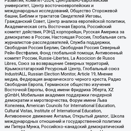
Развития, Комитет-2024, Центрально-Европейский
университет, Центр восточноевропейских и
международных исследований, Общество Сторожевой
башни, Библии и трактатов Свидетелей Иеговы,
Гражданский Совет, Центр анализа европейской политики,
Академическая сеть Восточная Европа, Российский
комитет действия, РЭНД корпорейшн, Русская Америка за
демократию в России, Настоящая Россия, Глобальная сеть
журналистов-расследователей, Служба поддержки,
Свободная Россия Берлин, Свободная Россия Северный
Рейн-Вестфалия, Фонд глобальной помощи, Антивоенный
комитет России, Russie-Libertes, La Asocicion de Rusos
Libres, Союз за возвращение Северных территорий,
Крымскотатарский Ресурсный Центр, Глобальный союз
IndustriALL, Russian Election Monitor, Article 19, Мнение
медиа, Федерация анархического черного креста, Радио
Свободная Европа, Германское общество изучения
Восточной Европы, Фонд имени Фридриха Эберта, XZ
gGmbH, Мобильная академия поддержки гендерной
демократии и миротворчества, Форум имени Льва
Копелева, American Councils for International Education,
Cultural Vistas, Institute of International Education,
Антивоенное движение Антальи, Открытый диалог, Школа
международных отношений и государственной политики
им Питера Мунка, Российско-канадский демократический