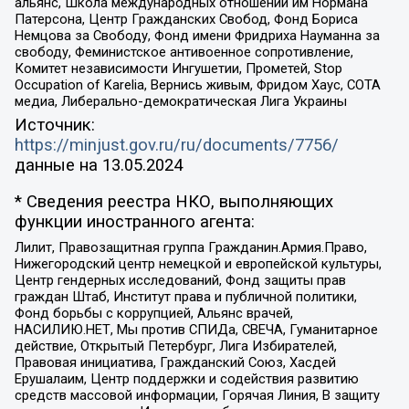
альянс, Школа международных отношений им Нормана
Патерсона, Центр Гражданских Свобод, Фонд Бориса
Немцова за Свободу, Фонд имени Фридриха Науманна за
свободу, Феминистское антивоенное сопротивление,
Комитет независимости Ингушетии, Прометей, Stop
Occupation of Karelia, Вернись живым, Фридом Хаус, СОТА
медиа, Либерально-демократическая Лига Украины
Источник:
https://minjust.gov.ru/ru/documents/7756/
данные на
13.05.2024
* Сведения реестра НКО, выполняющих
функции иностранного агента:
Лилит, Правозащитная группа Гражданин.Армия.Право,
Нижегородский центр немецкой и европейской культуры,
Центр гендерных исследований, Фонд защиты прав
граждан Штаб, Институт права и публичной политики,
Фонд борьбы с коррупцией, Альянс врачей,
НАСИЛИЮ.НЕТ, Мы против СПИДа, СВЕЧА, Гуманитарное
действие, Открытый Петербург, Лига Избирателей,
Правовая инициатива, Гражданский Союз, Хасдей
Ерушалаим, Центр поддержки и содействия развитию
средств массовой информации, Горячая Линия, В защиту