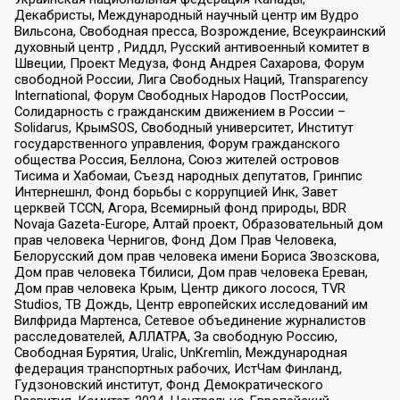
Декабристы, Международный научный центр им Вудро
Вильсона, Свободная пресса, Возрождение, Всеукраинский
духовный центр , Риддл, Русский антивоенный комитет в
Швеции, Проект Медуза, Фонд Андрея Сахарова, Форум
свободной России, Лига Свободных Наций, Transparеncy
International, Форум Свободных Народов ПостРоссии,
Солидарность с гражданским движением в России –
Solidarus, КрымSOS, Свободный университет, Институт
государственного управления, Форум гражданского
общества Россия, Беллона, Союз жителей островов
Тисима и Хабомаи, Съезд народных депутатов, Гринпис
Интернешнл, Фонд борьбы с коррупцией Инк, Завет
церквей TCCN, Агора, Всемирный фонд природы, BDR
Novaja Gazeta-Europe, Алтай проект, Образовательный дом
прав человека Чернигов, Фонд Дом Прав Человека,
Белорусский дом прав человека имени Бориса Звозскова,
Дом прав человека Тбилиси, Дом прав человека Ереван,
Дом прав человека Крым, Центр дикого лосося, TVR
Studios, ТВ Дождь, Центр европейских исследований им
Вилфрида Мартенса, Сетевое объединение журналистов
расследователей, АЛЛАТРА, За свободную Россию,
Свободная Бурятия, Uralic, UnKremlin, Международная
федерация транспортных рабочих, ИстЧам Финланд,
Гудзоновский институт, Фонд Демократического