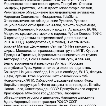
Украинская повстанческая армия, Тризуб им. Степана
Бандеры, Братство, Белый Крест, Misanthropic division,
Религиозное объединение последователей инглиизма,
Народная Социальная Инициатива, TulaSkins,
Этнополитическое объединение Русские, Русское
национальное объединение Атака, Мечеть Мирмамеда,
Община Коренного Русского народа г. Астрахани, ВОЛЯ,
Меджлис крымскотатарского народа, Рубеж Севера, ТОЙС,
О противодействии экстремистской деятельности,
РЕВТАТПОД, Артподготовка, Штольц, В честь иконы
Божией Матери Державная, Сектор 16, Независимость,
Фирма, Молодежная правозащитная группа МПГ, Курсом
Правды и Единения, Каракольская инициативная группа,
Автоград Крю, Союз Славянских Сил Руси, Алля-Аят,
Благотворительный пансионат Ак Умут, Русская
республика Русь, Арестантское уголовное единство,
Башкорт, Нация и свобода, Нация и свобода, W.H.С., Фалунь
Дафа, Иртыш Ultras, Русский Патриотический клуб-
Новокузнецк/РПК, Сибирский державный союз, Фонд
борьбы с коррупцией, Фонд защиты прав граждан, Штабы
Навального, Совет граждан СССР Прикубанского округа г.
Краснодара, Мужское государство, Народное
объединение русского движения, Народное движение
Адат, Народный совет граждан РСФСР СССР
Архангельской области, Проект Штурм, Граждане СССР,