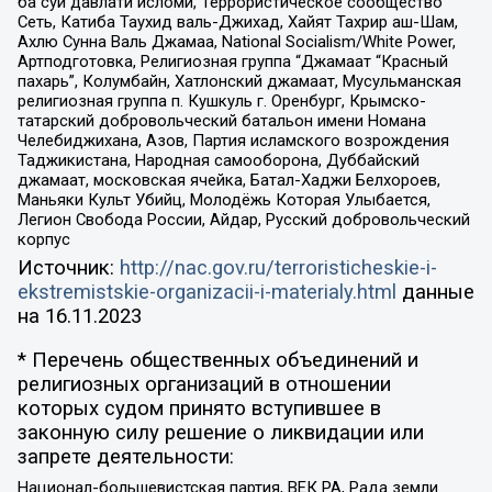
ба суи давлати исломи, Террористическое сообщество
Сеть, Катиба Таухид валь-Джихад, Хайят Тахрир аш-Шам,
Ахлю Сунна Валь Джамаа, National Socialism/White Power,
Артподготовка, Религиозная группа “Джамаат “Красный
пахарь”, Колумбайн, Хатлонский джамаат, Мусульманская
религиозная группа п. Кушкуль г. Оренбург, Крымско-
татарский добровольческий батальон имени Номана
Челебиджихана, Азов, Партия исламского возрождения
Таджикистана, Народная самооборона, Дуббайский
джамаат, московская ячейка, Батал-Хаджи Белхороев,
Маньяки Культ Убийц, Молодёжь Которая Улыбается,
Легион Свобода России, Айдар, Русский добровольческий
корпус
Источник:
http://nac.gov.ru/terroristicheskie-i-
ekstremistskie-organizacii-i-materialy.html
данные
на
16.11.2023
* Перечень общественных объединений и
религиозных организаций в отношении
которых судом принято вступившее в
законную силу решение о ликвидации или
запрете деятельности:
Национал-большевистская партия, ВЕК РА, Рада земли