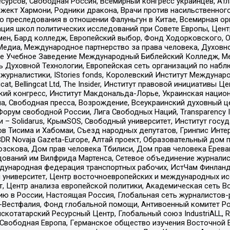
рсов, Свободная Россия, Всемирный конгресс украинцев, Атла
ект Хармони, Родники дракона, Врачи против насильственного
ию преследования в отношении Фалуньгун в Китае, Всемирная о
ация школ политических исследований при Совете Европы, Цен
мен, Бард колледж, Европейский выбор, Фонд Ходорковского,
едиа, Международное партнерство за права человека, Духовно
ое Учебное Заведение Международный Библейский Колледж, М
ь Духовной Технологии, Европейская сеть организаций по наб
урналистики, IStories fonds, Королевский Институт Между
gcat, Bellingcat Ltd, The Insider, Институт правовой инициатив
инский конгресс, Институт Макдональда-Лорье, Украинская нац
, Свободная пресса, Возрождение, Всеукраинский духовный цен
орум свободной России, Лига Свободных Наций, Transparеncy I
– Solidarus, КрымSOS, Свободный университет, Институт госу
в Тисима и Хабомаи, Съезд народных депутатов, Гринпис Инте
DR Novaja Gazeta-Europe, Алтай проект, Образовательный дом 
зскова, Дом прав человека Тбилиси, Дом прав человека Ерева
едований им Вилфрида Мартенса, Сетевое объединение журнали
Международная федерация транспортных рабочих, ИстЧам Финлан
й университет, Центр восточноевропейских и международных и
, Центр анализа европейской политики, Академическая сеть Во
ю в России, Настоящая Россия, Глобальная сеть журналистов
естфалия, Фонд глобальной помощи, Антивоенный комитет России,
татарский Ресурсный Центр, Глобальный союз IndustriALL, Russi
 Свободная Европа, Германское общество изучения Восточной 