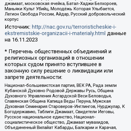
джамаат, московская ячейка, Батал-Хаджи Белхороев,
Маньяки Культ Убийц, Молодёжь Которая Улыбается,
Легион Свобода России, Айдар, Русский добровольческий
корпус
Источник:
http://nac.gov.ru/terroristicheskie-i-
ekstremistskie-organizacii-i-materialy.html
данные
на
16.11.2023
* Перечень общественных объединений и
религиозных организаций в отношении
которых судом принято вступившее в
законную силу решение о ликвидации или
запрете деятельности:
Национал-большевистская партия, ВЕК РА, Рада земли
Кубанской Духовно Родовой Державы Русь, Община
Духовного Управления Асгардской Веси Беловодья,
Славянская Община Капища Веды Перуна, Мужская
Духовная Семинария Староверов-Инглингов, Нурджулар, К
Богодержавию, Таблиги Джамаат, Свидетели Иеговы,
Русское национальное единство, Национал-
социалистическое общество, Джамаат мувахидов,
Объединенный Вилайат Кабарды, Балкарии и Карачая,