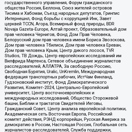
государственного управления, Форум гражданского
общества Россия, Беллона, Союз жителей островов
Тисима и Хабомаи, Съезд народных депутатов, Гринпис
Интернешнл, Фонд борьбы с коррупцией Инк, Завет
церквей TCCN, Агора, Всемирный фонд природы, BDR
Novaja Gazeta-Europe, Алтай проект, Образовательный дом
прав человека Чернигов, Фонд Дом Прав Человека,
Белорусский дом прав человека имени Бориса Звозскова,
Дом прав человека Тбилиси, Дом прав человека Ереван,
Дом прав человека Крым, Центр дикого лосося, TVR
Studios, ТВ Дождь, Центр европейских исследований им
Вилфрида Мартенса, Сетевое объединение журналистов
расследователей, АЛЛАТРА, За свободную Россию,
Свободная Бурятия, Uralic, UnKremlin, Международная
федерация транспортных рабочих, ИстЧам Финланд,
Гудзоновский институт, Фонд Демократического
Развития, Комитет-2024, Центрально-Европейский
университет, Центр восточноевропейских и
международных исследований, Общество Сторожевой
башни, Библии и трактатов Свидетелей Иеговы,
Гражданский Совет, Центр анализа европейской политики,
Академическая сеть Восточная Европа, Российский
комитет действия, РЭНД корпорейшн, Русская Америка за
демократию в России, Настоящая Россия, Глобальная сеть
журналистов-расследователей, Служба поддержки,