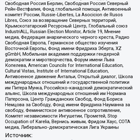
Свободная Россия Берлин, Свободная Россия Северный
Рейн-Вестфалия, Фонд глобальной помощи, Антивоенный
комитет России, Russie-Libertes, La Asocicion de Rusos
Libres, Союз за возвращение Северных территорий,
Крымскотатарский Ресурсный Центр, Глобальный союз
IndustriALL, Russian Election Monitor, Article 19, Мнение
медиа, Федерация анархического черного креста, Радио
Свободная Европа, Германское общество изучения
Восточной Европы, Фонд имени Фридриха Эберта, XZ
gGmbH, Мобильная академия поддержки гендерной
демократии и миротворчества, Форум имени Льва
Копелева, American Councils for International Education,
Cultural Vistas, Institute of International Education,
Антивоенное движение Антальи, Открытый диалог, Школа
международных отношений и государственной политики
им Питера Мунка, Российско-канадский демократический
альянс, Школа международных отношений им Нормана
Патерсона, Центр Гражданских Свобод, Фонд Бориса
Немцова за Свободу, Фонд имени Фридриха Науманна за
свободу, Феминистское антивоенное сопротивление,
Комитет независимости Ингушетии, Прометей, Stop
Occupation of Karelia, Вернись живым, Фридом Хаус, СОТА
медиа, Либерально-демократическая Лига Украины
Источник: