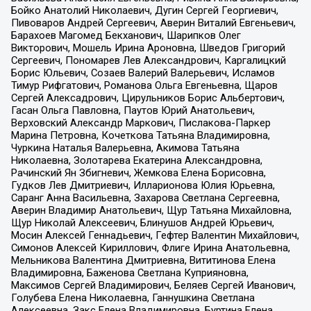
Бойко Анатолий Николаевич, Дугин Сергей Георгиевич,
Пивоваров Андрей Сергеевич, Аверин Виталий Евгеньевич,
Барахоев Магомед Бекханович, Шарипков Олег
Викторович, Мошель Ирина Ароновна, Шведов Григорий
Сергеевич, Пономарев Лев Александрович, Каргалицкий
Борис Юльевич, Созаев Валерий Валерьевич, Исламов
Тимур Рифгатович, Романова Ольга Евгеньевна, Щаров
Сергей Алексадрович, Цирульников Борис Альбертович,
Гасан Ольга Павловна, Паутов Юрий Анатольевич,
Верховский Александр Маркович, Пислакова-Паркер
Марина Петровна, Кочеткова Татьяна Владимировна,
Чуркина Наталья Валерьевна, Акимова Татьяна
Николаевна, Золотарева Екатерина Александровна,
Рачинский Ян Збигневич, Жемкова Елена Борисовна,
Гудков Лев Дмитриевич, Илларионова Юлия Юрьевна,
Саранг Анна Васильевна, Захарова Светлана Сергеевна,
Аверин Владимир Анатольевич, Щур Татьяна Михайловна,
Щур Николай Алексеевич, Блинушов Андрей Юрьевич,
Мосин Алексей Геннадьевич, Гефтер Валентин Михайлович,
Симонов Алексей Кириллович, Флиге Ирина Анатольевна,
Мельникова Валентина Дмитриевна, Вититинова Елена
Владимировна, Баженова Светлана Куприяновна,
Максимов Сергей Владимирович, Беляев Сергей Иванович,
Голубева Елена Николаевна, Ганнушкина Светлана
Алексеевна, Закс Елена Владимировна, Буртина Елена