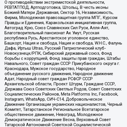
О противодействии экстремистской деятельности,
РЕВТАТПОД, Артподготовка, Штольц, В честь иконы
Божией Матери Державная, Сектор 16, Независимость,
Фирма, Молодежная правозащитная группа МПГ, Курсом
Правды и Единения, Каракольская инициативная группа,
Автоград Крю, Союз Славянских Сил Руси, Алля-Аят,
Благотворительный пансионат Ак Умут, Русская
республика Русь, Арестантское уголовное единство,
Башкорт, Нация и свобода, Нация и свобода, W.H.С., Фалунь
Дафа, Иртыш Ultras, Русский Патриотический клуб-
Новокузнецк/РПК, Сибирский державный союз, Фонд
борьбы с коррупцией, Фонд защиты прав граждан, Штабы
Навального, Совет граждан СССР Прикубанского округа г.
Краснодара, Мужское государство, Народное
объединение русского движения, Народное движение
Адат, Народный совет граждан РСФСР СССР
Архангельской области, Проект Штурм, Граждане СССР,
Держава Союз Советских Светлых Родов, Совет Советских
Социалистических Районов, Meta Platforms Inc, Facebook,
Instagram, WhatsApp, СИЧ-С14, Добровольческое
Движение Организации украинских националистов, Черный
Комитет, Татарстанское Региональное Всетатарское
общественное движение, Невоград, Молодежное
Демократическое Движение Весна, Верховный Совет
Татарской Автономной Советской Социалистической