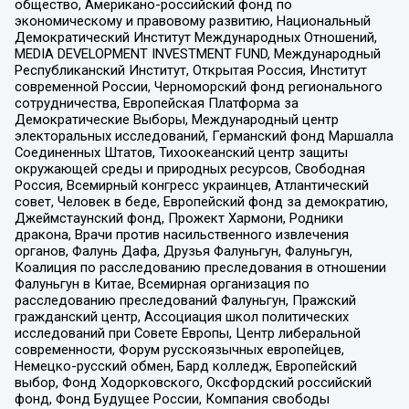
общество, Американо-российский фонд по
экономическому и правовому развитию, Национальный
Демократический Институт Международных Отношений,
MEDIA DEVELOPMENT INVESTMENT FUND, Международный
Республиканский Институт, Открытая Россия, Институт
современной России, Черноморский фонд регионального
сотрудничества, Европейская Платформа за
Демократические Выборы, Международный центр
электоральных исследований, Германский фонд Маршалла
Соединенных Штатов, Тихоокеанский центр защиты
окружающей среды и природных ресурсов, Свободная
Россия, Всемирный конгресс украинцев, Атлантический
совет, Человек в беде, Европейский фонд за демократию,
Джеймстаунский фонд, Прожект Хармони, Родники
дракона, Врачи против насильственного извлечения
органов, Фалунь Дафа, Друзья Фалуньгун, Фалуньгун,
Коалиция по расследованию преследования в отношении
Фалуньгун в Китае, Всемирная организация по
расследованию преследований Фалуньгун, Пражский
гражданский центр, Ассоциация школ политических
исследований при Совете Европы, Центр либеральной
современности, Форум русскоязычных европейцев,
Немецко-русский обмен, Бард колледж, Европейский
выбор, Фонд Ходорковского, Оксфордский российский
фонд, Фонд Будущее России, Компания свободы