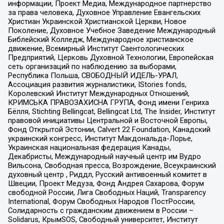
информации, Проект Медиа, Международное партнерство
за права человека, Духовное Управление Евангельских
Христиан Украинской Христианской Церкви, Новое
Поколение, Духовное Учебное Заведение Международный
Библейский Колледж, Международное христианское
движение, Всемирный Институт Саентологических
Предприятий, Церковь Духовной Технологии, Европейская
сеть организаций по наблюдению за выборами,
Республика Польша, СВОБОДНЫЙ ИДЕЛЬ-УРАЛ,
Ассоциация развития журналистики, IStories fonds,
Королевский Институт Международных Отношений,
КРИМСЬКА ПРАВОЗАХИСНА ГРУПА, Фонд имени Генриха
Бёлля, Stichting Bellingcat, Bellingcat Ltd, The Insider, Институт
правовой инициативы Центральной и Восточной Европы,
Фонд Открытой Эстонии, Calvert 22 Foundation, Канадский
украинский конгресс, Институт Макдональда-Лорье,
Украинская национальная федерация Канады,
Декабристы, Международный научный центр им Вудро
Вильсона, Свободная пресса, Возрождение, Всеукраинский
духовный центр , Риддл, Русский антивоенный комитет в
Швеции, Проект Медуза, Фонд Андрея Сахарова, Форум
свободной России, Лига Свободных Наций, Transparеncy
International, Форум Свободных Народов ПостРоссии,
Солидарность с гражданским движением в России –
Solidarus, КрымSOS, Свободный университет, Институт