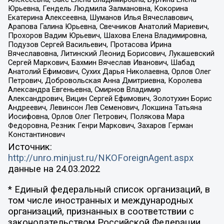
Юрьевна, Гендель Людмила Залмановна, Кокорина
Екатерина Алексеевна, Шуманов Илья Вячеславович,
Арапова Галина Юрьевна, Свечников Анатолий Мариевич,
Прохоров Вадим Юрьевич, Шахова Елена Владимировна,
Подузов Сергей Васильевич, Протасова Ирина
Вячеславовна, Литинский Леонид Борисович, Лукашевский
Сергей Маркович, Бахмин Вячеслав Иванович, Шабад
Анатолий Ефимович, Сухих Дарья Николаевна, Орлов Олег
Петрович, Добровольская Анна Дмитриевна, Королева
Александра Евгеньевна, Смирнов Владимир
Александрович, Вицин Сергей Ефимович, Золотухин Борис
Андреевич, Левинсон Лев Семенович, Локшина Татьяна
Иосифовна, Орлов Олег Петрович, Полякова Мара
Федоровна, Резник Генри Маркович, Захаров Герман
Константинович
Источник:
http://unro.minjust.ru/NKOForeignAgent.aspx
данные на
24.03.2022
* Единый федеральный список организаций, в
том числе иностранных и международных
организаций, признанных в соответствии с
законодательством Российской Федерации