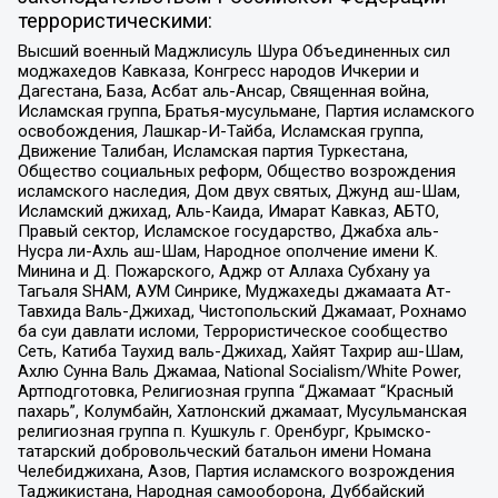
террористическими:
Высший военный Маджлисуль Шура Объединенных сил
моджахедов Кавказа, Конгресс народов Ичкерии и
Дагестана, База, Асбат аль-Ансар, Священная война,
Исламская группа, Братья-мусульмане, Партия исламского
освобождения, Лашкар-И-Тайба, Исламская группа,
Движение Талибан, Исламская партия Туркестана,
Общество социальных реформ, Общество возрождения
исламского наследия, Дом двух святых, Джунд аш-Шам,
Исламский джихад, Аль-Каида, Имарат Кавказ, АБТО,
Правый сектор, Исламское государство, Джабха аль-
Нусра ли-Ахль аш-Шам, Народное ополчение имени К.
Минина и Д. Пожарского, Аджр от Аллаха Субхану уа
Тагьаля SHAM, АУМ Синрике, Муджахеды джамаата Ат-
Тавхида Валь-Джихад, Чистопольский Джамаат, Рохнамо
ба суи давлати исломи, Террористическое сообщество
Сеть, Катиба Таухид валь-Джихад, Хайят Тахрир аш-Шам,
Ахлю Сунна Валь Джамаа, National Socialism/White Power,
Артподготовка, Религиозная группа “Джамаат “Красный
пахарь”, Колумбайн, Хатлонский джамаат, Мусульманская
религиозная группа п. Кушкуль г. Оренбург, Крымско-
татарский добровольческий батальон имени Номана
Челебиджихана, Азов, Партия исламского возрождения
Таджикистана, Народная самооборона, Дуббайский