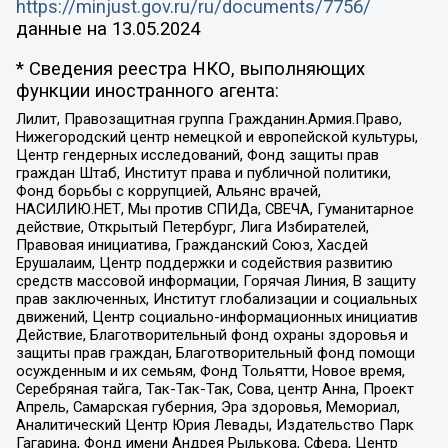
https://minjust.gov.ru/ru/documents/7756/
данные на
13.05.2024
* Сведения реестра НКО, выполняющих
функции иностранного агента:
Лилит, Правозащитная группа Гражданин.Армия.Право,
Нижегородский центр немецкой и европейской культуры,
Центр гендерных исследований, Фонд защиты прав
граждан Штаб, Институт права и публичной политики,
Фонд борьбы с коррупцией, Альянс врачей,
НАСИЛИЮ.НЕТ, Мы против СПИДа, СВЕЧА, Гуманитарное
действие, Открытый Петербург, Лига Избирателей,
Правовая инициатива, Гражданский Союз, Хасдей
Ерушалаим, Центр поддержки и содействия развитию
средств массовой информации, Горячая Линия, В защиту
прав заключенных, Институт глобализации и социальных
движений, Центр социально-информационных инициатив
Действие, Благотворительный фонд охраны здоровья и
защиты прав граждан, Благотворительный фонд помощи
осужденным и их семьям, Фонд Тольятти, Новое время,
Серебряная тайга, Так-Так-Так, Сова, центр Анна, Проект
Апрель, Самарская губерния, Эра здоровья, Мемориал,
Аналитический Центр Юрия Левады, Издательство Парк
Гагарина, Фонд имени Андрея Рылькова, Сфера, Центр