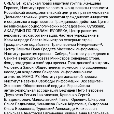
СИБАЛЬТ, Уральская правозащитная группа, Женщины
Евразии, Институт прав человека, Фонд защиты гласности,
Российский исследовательский центр по правам человека,
Дальневосточный центр развития гражданских инициатив
и социального партнерства, Гражданское действие, Центр
независимых социологических исследований, Сутяжник,
АКАДЕМИЯ ПО ПРАВАМ ЧЕЛОВЕКА, Центр развития
некоммерческих организаций, Частное учреждение в
Калининграде Совета Министров северных стран,
Гражданское содействие, Трансперенси Интернешнл-Р,
Центр Защиты Прав Средств Массовой Информации,
Институт развития прессы - Сибирь, Частное учреждение в
Санкт-Петербурге Совета Министров Северных Стран,
Фонд поддержки свободы прессы, Гражданский контроль,
Человек и Закон, Общественная комиссия по сохранению
наследия академика Сахарова, Информационное
агентство МЕМО. РУ, Институт региональной прессы,
Институт Развития Свободы Информации, Экозащита!-
Женсовет, Общественный вердикт, Евразийская
антимонопольная ассоциация, Бедушев Петр Петрович,
Дзугкоева Регина Николаевна, Кривенко Сергей
Владимирович, Милославский Павел Юрьевич, Шнырова
Ольга Вадимовна, Чанышева Лилия Айратовна, Сидорович
Ольга Борисовна, Туровский Александр Алексеевич,
Васильева Анастасия Евгеньевна, Ривина Анна Валерьевна,