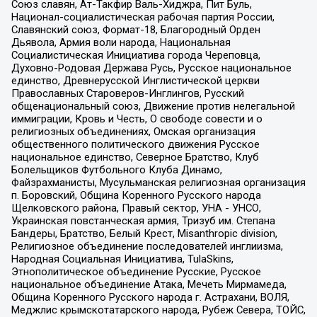
Союз славян, Ат-Такфир Валь-Хиджра, Пит Буль,
Национал-социалистическая рабочая партия России,
Славянский союз, Формат-18, Благородный Орден
Дьявола, Армия воли народа, Национальная
Социалистическая Инициатива города Череповца,
Духовно-Родовая Держава Русь, Русское национальное
единство, Древнерусской Инглистической церкви
Православных Староверов-Инглингов, Русский
общенациональный союз, Движение против нелегальной
иммиграции, Кровь и Честь, О свободе совести и о
религиозных объединениях, Омская организация
общественного политического движения Русское
национальное единство, Северное Братство, Клуб
Болельщиков Футбольного Клуба Динамо,
Файзрахманисты, Мусульманская религиозная организация
п. Боровский, Община Коренного Русского народа
Щелковского района, Правый сектор, УНА - УНСО,
Украинская повстанческая армия, Тризуб им. Степана
Бандеры, Братство, Белый Крест, Misanthropic division,
Религиозное объединение последователей инглиизма,
Народная Социальная Инициатива, TulaSkins,
Этнополитическое объединение Русские, Русское
национальное объединение Атака, Мечеть Мирмамеда,
Община Коренного Русского народа г. Астрахани, ВОЛЯ,
Меджлис крымскотатарского народа, Рубеж Севера, ТОЙС,