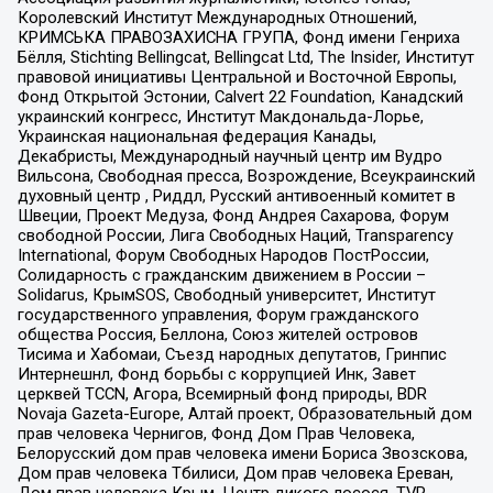
Королевский Институт Международных Отношений,
КРИМСЬКА ПРАВОЗАХИСНА ГРУПА, Фонд имени Генриха
Бёлля, Stichting Bellingcat, Bellingcat Ltd, The Insider, Институт
правовой инициативы Центральной и Восточной Европы,
Фонд Открытой Эстонии, Calvert 22 Foundation, Канадский
украинский конгресс, Институт Макдональда-Лорье,
Украинская национальная федерация Канады,
Декабристы, Международный научный центр им Вудро
Вильсона, Свободная пресса, Возрождение, Всеукраинский
духовный центр , Риддл, Русский антивоенный комитет в
Швеции, Проект Медуза, Фонд Андрея Сахарова, Форум
свободной России, Лига Свободных Наций, Transparеncy
International, Форум Свободных Народов ПостРоссии,
Солидарность с гражданским движением в России –
Solidarus, КрымSOS, Свободный университет, Институт
государственного управления, Форум гражданского
общества Россия, Беллона, Союз жителей островов
Тисима и Хабомаи, Съезд народных депутатов, Гринпис
Интернешнл, Фонд борьбы с коррупцией Инк, Завет
церквей TCCN, Агора, Всемирный фонд природы, BDR
Novaja Gazeta-Europe, Алтай проект, Образовательный дом
прав человека Чернигов, Фонд Дом Прав Человека,
Белорусский дом прав человека имени Бориса Звозскова,
Дом прав человека Тбилиси, Дом прав человека Ереван,