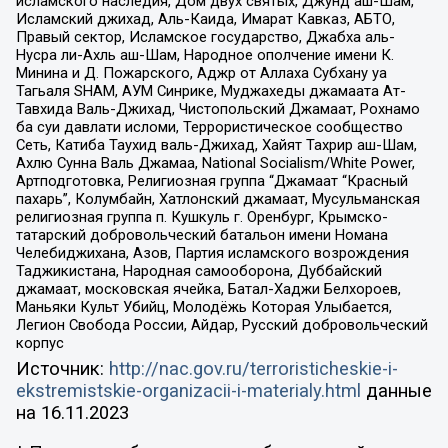
исламского наследия, Дом двух святых, Джунд аш-Шам,
Исламский джихад, Аль-Каида, Имарат Кавказ, АБТО,
Правый сектор, Исламское государство, Джабха аль-
Нусра ли-Ахль аш-Шам, Народное ополчение имени К.
Минина и Д. Пожарского, Аджр от Аллаха Субхану уа
Тагьаля SHAM, АУМ Синрике, Муджахеды джамаата Ат-
Тавхида Валь-Джихад, Чистопольский Джамаат, Рохнамо
ба суи давлати исломи, Террористическое сообщество
Сеть, Катиба Таухид валь-Джихад, Хайят Тахрир аш-Шам,
Ахлю Сунна Валь Джамаа, National Socialism/White Power,
Артподготовка, Религиозная группа “Джамаат “Красный
пахарь”, Колумбайн, Хатлонский джамаат, Мусульманская
религиозная группа п. Кушкуль г. Оренбург, Крымско-
татарский добровольческий батальон имени Номана
Челебиджихана, Азов, Партия исламского возрождения
Таджикистана, Народная самооборона, Дуббайский
джамаат, московская ячейка, Батал-Хаджи Белхороев,
Маньяки Культ Убийц, Молодёжь Которая Улыбается,
Легион Свобода России, Айдар, Русский добровольческий
корпус
Источник:
http://nac.gov.ru/terroristicheskie-i-
ekstremistskie-organizacii-i-materialy.html
данные
на
16.11.2023