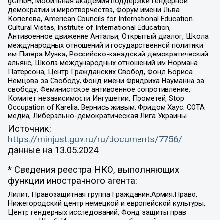
gGmbH, Мобильная академия поддержки гендерной
демократии и миротворчества, Форум имени Льва
Копелева, American Councils for International Education,
Cultural Vistas, Institute of International Education,
Антивоенное движение Антальи, Открытый диалог, Школа
международных отношений и государственной политики
им Питера Мунка, Российско-канадский демократический
альянс, Школа международных отношений им Нормана
Патерсона, Центр Гражданских Свобод, Фонд Бориса
Немцова за Свободу, Фонд имени Фридриха Науманна за
свободу, Феминистское антивоенное сопротивление,
Комитет независимости Ингушетии, Прометей, Stop
Occupation of Karelia, Вернись живым, Фридом Хаус, СОТА
медиа, Либерально-демократическая Лига Украины
Источник:
https://minjust.gov.ru/ru/documents/7756/
данные на
13.05.2024
* Сведения реестра НКО, выполняющих
функции иностранного агента:
Лилит, Правозащитная группа Гражданин.Армия.Право,
Нижегородский центр немецкой и европейской культуры,
Центр гендерных исследований, Фонд защиты прав