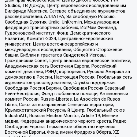
Дом прав человека Крым, Центр дикого лосося, TVR
Studios, ТВ Дождь, Центр европейских исследований им
Вилфрида Мартенса, Сетевое объединение журналистов
расследователей, АЛЛАТРА, За свободную Россию,
Свободная Бурятия, Uralic, UnKremlin, Международная
федерация транспортных рабочих, ИстЧам Финланд,
Гудзоновский институт, Фонд Демократического
Развития, Комитет-2024, Центрально-Европейский
университет, Центр восточноевропейских и
международных исследований, Общество Сторожевой
башни, Библии и трактатов Свидетелей Иеговы,
Гражданский Совет, Центр анализа европейской политики,
Академическая сеть Восточная Европа, Российский
комитет действия, РЭНД корпорейшн, Русская Америка за
демократию в России, Настоящая Россия, Глобальная сеть
журналистов-расследователей, Служба поддержки,
Свободная Россия Берлин, Свободная Россия Северный
Рейн-Вестфалия, Фонд глобальной помощи, Антивоенный
комитет России, Russie-Libertes, La Asocicion de Rusos
Libres, Союз за возвращение Северных территорий,
Крымскотатарский Ресурсный Центр, Глобальный союз
IndustriALL, Russian Election Monitor, Article 19, Мнение
медиа, Федерация анархического черного креста, Радио
Свободная Европа, Германское общество изучения
Восточной Европы, Фонд имени Фридриха Эберта, XZ