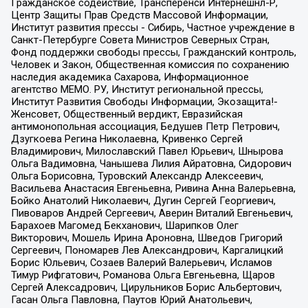
Гражданское содействие, Трансперенси Интернешнл-Р,
Центр Защиты Прав Средств Массовой Информации,
Институт развития прессы - Сибирь, Частное учреждение в
Санкт-Петербурге Совета Министров Северных Стран,
Фонд поддержки свободы прессы, Гражданский контроль,
Человек и Закон, Общественная комиссия по сохранению
наследия академика Сахарова, Информационное
агентство МЕМО. РУ, Институт региональной прессы,
Институт Развития Свободы Информации, Экозащита!-
Женсовет, Общественный вердикт, Евразийская
антимонопольная ассоциация, Бедушев Петр Петрович,
Дзугкоева Регина Николаевна, Кривенко Сергей
Владимирович, Милославский Павел Юрьевич, Шнырова
Ольга Вадимовна, Чанышева Лилия Айратовна, Сидорович
Ольга Борисовна, Туровский Александр Алексеевич,
Васильева Анастасия Евгеньевна, Ривина Анна Валерьевна,
Бойко Анатолий Николаевич, Дугин Сергей Георгиевич,
Пивоваров Андрей Сергеевич, Аверин Виталий Евгеньевич,
Барахоев Магомед Бекханович, Шарипков Олег
Викторович, Мошель Ирина Ароновна, Шведов Григорий
Сергеевич, Пономарев Лев Александрович, Каргалицкий
Борис Юльевич, Созаев Валерий Валерьевич, Исламов
Тимур Рифгатович, Романова Ольга Евгеньевна, Щаров
Сергей Алексадрович, Цирульников Борис Альбертович,
Гасан Ольга Павловна, Паутов Юрий Анатольевич,