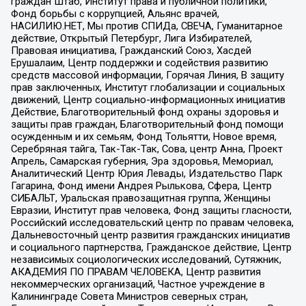
граждан Штаб, Институт права и публичной политики,
Фонд борьбы с коррупцией, Альянс врачей,
НАСИЛИЮ.НЕТ, Мы против СПИДа, СВЕЧА, Гуманитарное
действие, Открытый Петербург, Лига Избирателей,
Правовая инициатива, Гражданский Союз, Хасдей
Ерушалаим, Центр поддержки и содействия развитию
средств массовой информации, Горячая Линия, В защиту
прав заключенных, Институт глобализации и социальных
движений, Центр социально-информационных инициатив
Действие, Благотворительный фонд охраны здоровья и
защиты прав граждан, Благотворительный фонд помощи
осужденным и их семьям, Фонд Тольятти, Новое время,
Серебряная тайга, Так-Так-Так, Сова, центр Анна, Проект
Апрель, Самарская губерния, Эра здоровья, Мемориал,
Аналитический Центр Юрия Левады, Издательство Парк
Гагарина, Фонд имени Андрея Рылькова, Сфера, Центр
СИБАЛЬТ, Уральская правозащитная группа, Женщины
Евразии, Институт прав человека, Фонд защиты гласности,
Российский исследовательский центр по правам человека,
Дальневосточный центр развития гражданских инициатив
и социального партнерства, Гражданское действие, Центр
независимых социологических исследований, Сутяжник,
АКАДЕМИЯ ПО ПРАВАМ ЧЕЛОВЕКА, Центр развития
некоммерческих организаций, Частное учреждение в
Калининграде Совета Министров северных стран,