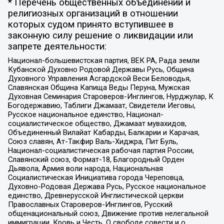
* Перечень общественных объединений и
религиозных организаций в отношении
которых судом принято вступившее в
законную силу решение о ликвидации или
запрете деятельности:
Национал-большевистская партия, ВЕК РА, Рада земли
Кубанской Духовно Родовой Державы Русь, Община
Духовного Управления Асгардской Веси Беловодья,
Славянская Община Капища Веды Перуна, Мужская
Духовная Семинария Староверов-Инглингов, Нурджулар, К
Богодержавию, Таблиги Джамаат, Свидетели Иеговы,
Русское национальное единство, Национал-
социалистическое общество, Джамаат мувахидов,
Объединенный Вилайат Кабарды, Балкарии и Карачая,
Союз славян, Ат-Такфир Валь-Хиджра, Пит Буль,
Национал-социалистическая рабочая партия России,
Славянский союз, Формат-18, Благородный Орден
Дьявола, Армия воли народа, Национальная
Социалистическая Инициатива города Череповца,
Духовно-Родовая Держава Русь, Русское национальное
единство, Древнерусской Инглистической церкви
Православных Староверов-Инглингов, Русский
общенациональный союз, Движение против нелегальной
иммиграции, Кровь и Честь, О свободе совести и о