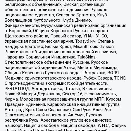
религиозных объединениях, Омская организация
общественного политического движения Русское
национальное единство, Северное Братство, Клуб
Болельщиков Футбольного Клуба Динамо,
Файзрахманисты, Мусульманская религиозная организация
п. Боровский, Община Коренного Русского народа
Щелковского района, Правый сектор, УНА - УНСО,
Украинская повстанческая армия, Тризуб им. Степана
Бандеры, Братство, Белый Крест, Misanthropic division,
Религиозное объединение последователей инглиизма,
Народная Социальная Инициатива, TulaSkins,
Этнополитическое объединение Русские, Русское
национальное объединение Атака, Мечеть Мирмамеда,
Община Коренного Русского народа г. Астрахани, ВОЛЯ,
Меджлис крымскотатарского народа, Рубеж Севера, ТОЙС,
О противодействии экстремистской деятельности,
РЕВТАТПОД, Артподготовка, Штольц, В честь иконы
Божией Матери Державная, Сектор 16, Независимость,
Фирма, Молодежная правозащитная группа МПГ, Курсом
Правды и Единения, Каракольская инициативная группа,
Автоград Крю, Союз Славянских Сил Руси, Алля-Аят,
Благотворительный пансионат Ак Умут, Русская
республика Русь, Арестантское уголовное единство,
Башкорт, Нация и свобода, Нация и свобода, W.H.С., Фалунь
Дафа, Иртыш Ultras, Русский Патриотический клуб-