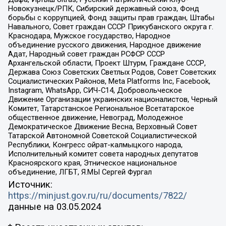
Новокузнецк/РПК, Сибирский державный союз, Фонд
борьбы с коррупцией, Фонд защиты прав граждан, Штабы
Навального, Совет граждан СССР Прикубанского округа г.
Краснодара, Мужское государство, Народное
объединение русского движения, Народное движение
Адат, Народный совет граждан РСФСР СССР
Архангельской области, Проект Штурм, Граждане СССР,
Держава Союз Советских Светлых Родов, Совет Советских
Социалистических Районов, Meta Platforms Inc, Facebook,
Instagram, WhatsApp, СИЧ-С14, Добровольческое
Движение Организации украинских националистов, Черный
Комитет, Татарстанское Региональное Всетатарское
общественное движение, Невоград, Молодежное
Демократическое Движение Весна, Верховный Совет
Татарской Автономной Советской Социалистической
Республики, Конгресс ойрат-калмыцкого народа,
Исполнительный комитет совета народных депутатов
Красноярского края, Этническое национальное
объединение, ЛГБТ, Я.МЫ Сергей Фургал
Источник:
https://minjust.gov.ru/ru/documents/7822/
данные на
03.05.2024