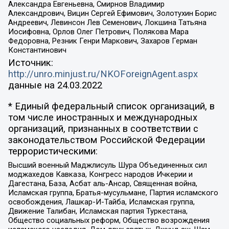
Александра Евгеньевна, Смирнов Владимир
Александрович, Вицин Сергей Ефимович, Золотухин Борис
Андреевич, Левинсон Лев Семенович, Локшина Татьяна
Иосифовна, Орлов Олег Петрович, Полякова Мара
Федоровна, Резник Генри Маркович, Захаров Герман
Константинович
Источник:
http://unro.minjust.ru/NKOForeignAgent.aspx
данные на
24.03.2022
* Единый федеральный список организаций, в
том числе иностранных и международных
организаций, признанных в соответствии с
законодательством Российской Федерации
террористическими:
Высший военный Маджлисуль Шура Объединенных сил
моджахедов Кавказа, Конгресс народов Ичкерии и
Дагестана, База, Асбат аль-Ансар, Священная война,
Исламская группа, Братья-мусульмане, Партия исламского
освобождения, Лашкар-И-Тайба, Исламская группа,
Движение Талибан, Исламская партия Туркестана,
Общество социальных реформ, Общество возрождения