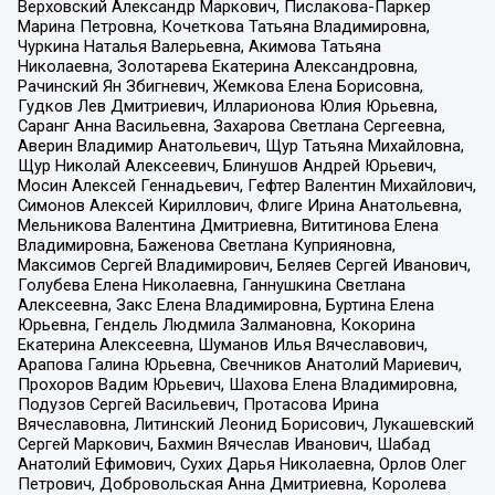
Верховский Александр Маркович, Пислакова-Паркер
Марина Петровна, Кочеткова Татьяна Владимировна,
Чуркина Наталья Валерьевна, Акимова Татьяна
Николаевна, Золотарева Екатерина Александровна,
Рачинский Ян Збигневич, Жемкова Елена Борисовна,
Гудков Лев Дмитриевич, Илларионова Юлия Юрьевна,
Саранг Анна Васильевна, Захарова Светлана Сергеевна,
Аверин Владимир Анатольевич, Щур Татьяна Михайловна,
Щур Николай Алексеевич, Блинушов Андрей Юрьевич,
Мосин Алексей Геннадьевич, Гефтер Валентин Михайлович,
Симонов Алексей Кириллович, Флиге Ирина Анатольевна,
Мельникова Валентина Дмитриевна, Вититинова Елена
Владимировна, Баженова Светлана Куприяновна,
Максимов Сергей Владимирович, Беляев Сергей Иванович,
Голубева Елена Николаевна, Ганнушкина Светлана
Алексеевна, Закс Елена Владимировна, Буртина Елена
Юрьевна, Гендель Людмила Залмановна, Кокорина
Екатерина Алексеевна, Шуманов Илья Вячеславович,
Арапова Галина Юрьевна, Свечников Анатолий Мариевич,
Прохоров Вадим Юрьевич, Шахова Елена Владимировна,
Подузов Сергей Васильевич, Протасова Ирина
Вячеславовна, Литинский Леонид Борисович, Лукашевский
Сергей Маркович, Бахмин Вячеслав Иванович, Шабад
Анатолий Ефимович, Сухих Дарья Николаевна, Орлов Олег
Петрович, Добровольская Анна Дмитриевна, Королева