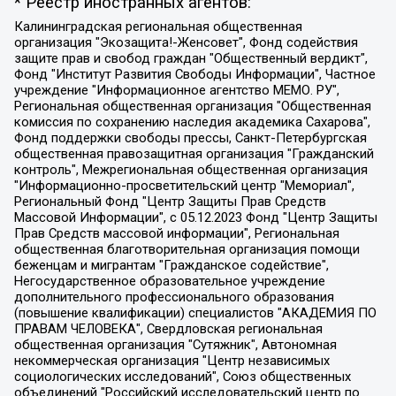
* Реестр иностранных агентов:
Калининградская региональная общественная организация "Экозащита!-Женсовет", Фонд содействия защите прав и свобод граждан "Общественный вердикт", Фонд "Институт Развития Свободы Информации", Частное учреждение "Информационное агентство МЕМО. РУ", Региональная общественная организация "Общественная комиссия по сохранению наследия академика Сахарова", Фонд поддержки свободы прессы, Санкт-Петербургская общественная правозащитная организация "Гражданский контроль", Межрегиональная общественная организация "Информационно-просветительский центр "Мемориал", Региональный Фонд "Центр Защиты Прав Средств Массовой Информации", с 05.12.2023 Фонд "Центр Защиты Прав Средств массовой информации", Региональная общественная благотворительная организация помощи беженцам и мигрантам "Гражданское содействие", Негосударственное образовательное учреждение дополнительного профессионального образования (повышение квалификации) специалистов "АКАДЕМИЯ ПО ПРАВАМ ЧЕЛОВЕКА", Свердловская региональная общественная организация "Сутяжник", Автономная некоммерческая организация "Центр независимых социологических исследований", Союз общественных объединений "Российский исследовательский центр по правам человека", Региональное общественное учреждение научно-информационный центр "МЕМОРИАЛ", Некоммерческая организация "Фонд защиты гласности", Автономная некоммерческая организация "Институт прав человека", Городская общественная организация "Екатеринбургское общество "МЕМОРИАЛ", Городская общественная организация "Рязанское историко-просветительское и правозащитное общество "Мемориал" (Рязанский Мемориал), Челябинский региональный орган общественной самодеятельности – женское общественное объединение "Женщины Евразии", Челябинский региональный орган общественной самодеятельности "Уральская правозащитная группа", Фонд содействия защите здоровья и социальной справедливости имени Андрея Рылькова, Автономная Некоммерческая Организация "Аналитический Центр Юрия Левады", Автономная некоммерческая организация социальной поддержки населения "Проект Апрель", Региональная общественная организация помощи женщинам и детям, находящимся в кризисной ситуации "Информационно-методический центр "Анна", Фонд содействия развитию массовых коммуникаций и правовому просвещению "Так-так-Так", Фонд содействия устойчивому развитию "Серебряная тайга", Свердловский региональный общественный фонд социальных проектов "Новое время", "Idel.Реалии", Кавказ.Реалии, Крым.Реалии, Телеканал Настоящее Время, Татаро-башкирская служба Радио Свобода (Azatliq Radiosi), Радио Свободная Европа/Радио Свобода (PCE/PC), "Сибирь.Реалии", "Фактограф", Благотворительный фонд помощи осужденным и их семьям, Автономная некоммерческая организация "Институт глобализации и социальных движений", Фонд "В защиту прав заключенных", Частное учреждение "Центр поддержки и содействия развитию средств массовой информации", Пензенский региональный общественный благотворительный фонд "Гражданский союз", "Север.Реалии", Некоммерческая организация Фонд "Правовая инициатива", Общество с ограниченной ответственностью "Радио Свободная Европа/Радио Свобода", Чешское информационное агентство "MEDIUM-ORIENT", Красноярская региональная общественная организация "Мы против СПИДа", Камалягин Денис Николаевич, Маркелов Сергей Евгеньевич, Пономарев Лев Александрович, Савицкая Людмила Алексеевна, Автономная некоммерческая организация "Центр по работе с проблемой насилия "НАСИЛИЮ.НЕТ", Межрегиональный профессиональный союз работников здравоохранения "Альянс врачей", Юридическое лицо, зарегистрированное в Латвийской Республике, SIA "Medusa Project" (регистрационный номер 40103797863, дата регистрации 10.06.2014), Некоммерческая организация "Фонд по борьбе с коррупцией", Автономная некоммерческая организация "Институт права и публичной политики", Баданин Роман Сергеевич, Гликин Максим Александрович, Железнова Мария Михайловна, Лукьянова Юлия Сергеевна, Маетная Елизавета Витальевна, Маняхин Петр Борисович, Чуракова Ольга Владимировна, Ярош Юлия Петровна, Юридическое лицо "The Insider SIA", зарегистрированное в Риге, Латвийская Республика (дата регистрации 26.06.2015), являющееся администратором доменного имени интернет-издания "The Insider SIA", https://theins.ru, Постернак Алексей Евгеньевич, Рубин Михаил Аркадьевич, Анин Роман Александрович, Юридическое лицо Istories fonds, зарегистрированное в Латвийской Республике (регистрационный номер 50008295751, дата регистрации 24.02.2020), Великовский Дмитрий Александрович, Долинина Ирина Николаевна, Мароховская Алеся Алексеевна, Шлейнов Роман Юрьевич, Шмагун Олеся Валентиновна, Общество с ограниченной ответственностью "Альтаир 2021", Общество с ограниченной ответственностью "Вега 2021", Общество с ограниченной ответственностью "Главный редактор 2021", Общество с ограниченной ответственностью "Ромашки монолит", Важенков Артем Валерьевич, Ивановская областная общественная организация "Центр гендерных исследований", Гурман Юрий Альбертович, Медиапроект "ОВД-Инфо", Егоров Владимир Владимирович, Жилинский Владимир Александрович, Общество с ограниченной ответственностью "ЗП", Иванова София Юрьевна, Карезина Инна Павловна, Кильтау Екатерина Викторовна, Петров Алексей Викторович, Пискунов Сергей Евгеньевич, Смирнов Сергей Сергеевич, Тихонов Михаил Сергеевич, Общество с ограниченной ответственностью "ЖУРНАЛИСТ-ИНОСТРАННЫЙ АГЕНТ", Арапова Галина Юрьевна, Вольтская Татьяна Анатольевна, Американская компания "Mason G.E.S. Anonymous Foundation" (США), являющаяся владельцем интернет-издания https://mnews.world/, Компания "Stichting Bellingcat", зарегистрированная в Нидерландах (дата регистрации 11.07.2018), Захаров Андрей Вячеславович, Клепиковская Екатерина Дмитриевна, Общество с ограниченной ответственностью "МЕМО", Перл Роман Александрович, Симонов Евгений Алексеевич, Соловьева Елена Анатольевна, Сотников Даниил Владимирович, Сурначева Елизавета Дмитриевна, Автономная некоммерческая организация по защите прав человека и информированию населения "Якутия – Наше Мнение", Общество с ограниченной ответственностью "Москоу диджитал медиа", с 26.01.2023 Общество с ограниченной ответственностью "Чайка Белые сады", Ветошкина Валерия Валерьевна, Заговора Максим Александрович, Межрегиональное общественное движение "Российская ЛГБТ - сеть", Оленичев Максим Владимирович, Павлов Иван Юрьевич, Скворцова Елена Сергеевна, Общество с ограниченной ответственностью "Как бы инагент", Кочетков Игорь Викторович, Общество с ограниченной ответственностью "Честные выборы", Еланчик Олег Александрович, Общество с ограниченной ответственностью "Нобелевский призыв", Гималова Регина Эмилевна, Григорьев Андрей Валерьевич, Григорьева Алина Александровна, Ассоциация по содействию защите прав призывников, альтернативнослужащих и военнослужащих "Правозащитная группа "Гражданин.Армия.Право", Хисамова Регина Фаритовна, Автономная некоммерческая организация по реализации социально-правовых программ "Лилит", Дальневосточное общественное движение "Маяк", Санкт-Петербургская ЛГБТ-инициативная группа "Выход", Инициативная группа ЛГБТ+ "Реверс", Алексеев Андрей Викторович, Бекбулатова Таисия Львовна, Беляев Иван Михайлович, Владыкина Елена Сергеевна, Гельман Марат Александрович, Никульшина Вероника Юрьевна, Толоконникова Надежда Андреевна, Шендерович Виктор Анатольевич, Общество с ограниченной ответственностью "Данное сообщение", Общество с ограниченной ответственностью Издательский дом "Новая глава", Айнбиндер Александра Александровна, Московский комьюнити-центр для ЛГБТ+инициатив, Благотворительный фонд развития филантропии, Deutsche Welle (Германия, Kurt-Schumacher-Strasse 3, 53113 Bonn), Борзунова Мария Михайловна, Воробьев Виктор Викторович, Голубева Анна Львовна, Константинова Алла Михайловна, Малкова Ирина Владимировна, Мурадов Мурад Абдулгалимович, Осетинская Елизавета Николаевна, Понасенков Евгений Николаевич, Ганапольский Матвей Юрьевич, Киселев Евгений Алексеевич, Борухович Ирина Григорьевна, Дремин Иван Тимофеевич, Дубровский Дмитрий Викторович, Красноярская региональная общественная организация поддержки и развития альтернативных образовательных технологий и межкультурных коммуникаций "ИНТЕРРА", Маяковская Екатерина Алексеевна, Фейгин Марк Захарович, Филимонов Андрей Викторович, Дзугкоева Регина Николаевна, Доброхотов Роман Александрович, Дудь Юрий Александрович, Елкин Сергей Владимирович, Кругликов Кирилл Игоревич, Сабунаева Мария Леонидовна, Семенов Алексей Владимирович, Шаинян Карен Багратович, Шульман Екатерина Михайловна, Асафьев Артур Валерьевич, Вахштайн Виктор Семенович, Венедиктов Алексей Алексеевич, Лушникова Екатерина Евгеньевна, Волков Леонид Михайлович, Невзоров Александр Глебович, Пархоменко Сергей Борисович, Сироткин Ярослав Николаевич, Кара-Мурза Владимир Владимирович, Баранова Наталья Владимировна, Гозман Леонид Яковлевич, Кагарлицкий Борис Юльевич, Климарев Михаил Валерьевич, Милов Владимир Станиславович, Автономная некоммерческая организация Краснодарский центр современного искусства "Типография", Моргенштерн Алишер Тагирович, Соболь Любовь Эдуардовна, Общество с ограниченной ответственностью "ЛИЗА НОРМ", Каспаров Гарри Кимович, Ходорковский Михаил Борисович, Общество с ограниченной ответственностью "Апрельские тезисы", Данилович Ирина Брониславовна, Кашин Олег Владимирович, Петров Николай Владимирович, Пивоваров Алексей Владимирович, Соколов Михаил Владимирович, Цветкова Юлия Владимировна, Чичваркин Евгений Александрович, Комитет против пыток/Команда против пыток, Общество с ограниченной ответственностью "Первый научный", Общество с ограниченной ответственностью "Вертолет и ко", Белоцерковская Вероника Борисовна, Кац Максим Евгеньевич, Лазарева Татьяна Юрьевна, Шаведдинов Руслан Табризович, Яшин Илья Валерьевич, Общество с ограниченной ответственностью "Иноагент ААВ", Алешковский Дмитрий Петрович, Альбац Евгения Марковна, Быков Дмитрий Львович, Галямина Юлия Евгеньевна, Лойко Сергей Леонидович, Мартынов Кирилл Константинович, Медведев Сергей Александрович, Крашенинников Федор Геннадиевич, Гордеева Катерина Вл