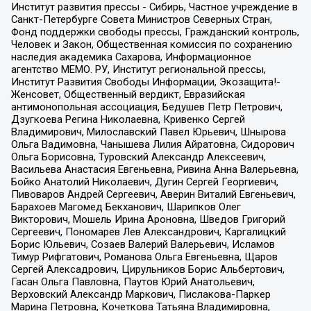
Институт развития прессы - Сибирь, Частное учреждение в
Санкт-Петербурге Совета Министров Северных Стран,
Фонд поддержки свободы прессы, Гражданский контроль,
Человек и Закон, Общественная комиссия по сохранению
наследия академика Сахарова, Информационное
агентство МЕМО. РУ, Институт региональной прессы,
Институт Развития Свободы Информации, Экозащита!-
Женсовет, Общественный вердикт, Евразийская
антимонопольная ассоциация, Бедушев Петр Петрович,
Дзугкоева Регина Николаевна, Кривенко Сергей
Владимирович, Милославский Павел Юрьевич, Шнырова
Ольга Вадимовна, Чанышева Лилия Айратовна, Сидорович
Ольга Борисовна, Туровский Александр Алексеевич,
Васильева Анастасия Евгеньевна, Ривина Анна Валерьевна,
Бойко Анатолий Николаевич, Дугин Сергей Георгиевич,
Пивоваров Андрей Сергеевич, Аверин Виталий Евгеньевич,
Барахоев Магомед Бекханович, Шарипков Олег
Викторович, Мошель Ирина Ароновна, Шведов Григорий
Сергеевич, Пономарев Лев Александрович, Каргалицкий
Борис Юльевич, Созаев Валерий Валерьевич, Исламов
Тимур Рифгатович, Романова Ольга Евгеньевна, Щаров
Сергей Алексадрович, Цирульников Борис Альбертович,
Гасан Ольга Павловна, Паутов Юрий Анатольевич,
Верховский Александр Маркович, Пислакова-Паркер
Марина Петровна, Кочеткова Татьяна Владимировна,