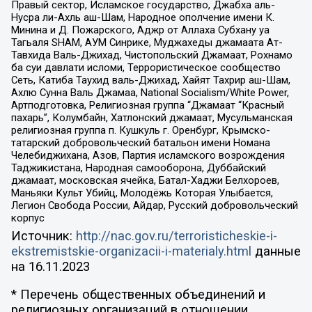
Правый сектор, Исламское государство, Джабха аль-
Нусра ли-Ахль аш-Шам, Народное ополчение имени К.
Минина и Д. Пожарского, Аджр от Аллаха Субхану уа
Тагьаля SHAM, АУМ Синрике, Муджахеды джамаата Ат-
Тавхида Валь-Джихад, Чистопольский Джамаат, Рохнамо
ба суи давлати исломи, Террористическое сообщество
Сеть, Катиба Таухид валь-Джихад, Хайят Тахрир аш-Шам,
Ахлю Сунна Валь Джамаа, National Socialism/White Power,
Артподготовка, Религиозная группа “Джамаат “Красный
пахарь”, Колумбайн, Хатлонский джамаат, Мусульманская
религиозная группа п. Кушкуль г. Оренбург, Крымско-
татарский добровольческий батальон имени Номана
Челебиджихана, Азов, Партия исламского возрождения
Таджикистана, Народная самооборона, Дуббайский
джамаат, московская ячейка, Батал-Хаджи Белхороев,
Маньяки Культ Убийц, Молодёжь Которая Улыбается,
Легион Свобода России, Айдар, Русский добровольческий
корпус
Источник:
http://nac.gov.ru/terroristicheskie-i-
ekstremistskie-organizacii-i-materialy.html
данные
на
16.11.2023
* Перечень общественных объединений и
религиозных организаций в отношении