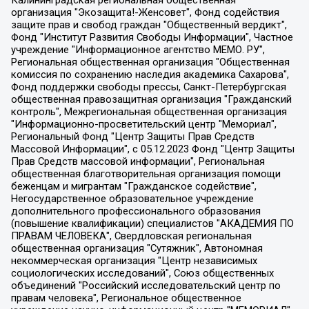
Калининградская региональная общественная организация "Экозащита!-Женсовет", Фонд содействия защите прав и свобод граждан "Общественный вердикт", Фонд "Институт Развития Свободы Информации", Частное учреждение "Информационное агентство МЕМО. РУ", Региональная общественная организация "Общественная комиссия по сохранению наследия академика Сахарова", Фонд поддержки свободы прессы, Санкт-Петербургская общественная правозащитная организация "Гражданский контроль", Межрегиональная общественная организация "Информационно-просветительский центр "Мемориал", Региональный Фонд "Центр Защиты Прав Средств Массовой Информации", с 05.12.2023 Фонд "Центр Защиты Прав Средств массовой информации", Региональная общественная благотворительная организация помощи беженцам и мигрантам "Гражданское содействие", Негосударственное образовательное учреждение дополнительного профессионального образования (повышение квалификации) специалистов "АКАДЕМИЯ ПО ПРАВАМ ЧЕЛОВЕКА", Свердловская региональная общественная организация "Сутяжник", Автономная некоммерческая организация "Центр независимых социологических исследований", Союз общественных объединений "Российский исследовательский центр по правам человека", Региональное общественное учреждение научно-информационный центр "МЕМОРИАЛ", Некоммерческая организация "Фонд защиты гласности", Автономная некоммерческая организация "Институт прав человека", Городская общественная организация "Екатеринбургское общество "МЕМОРИАЛ", Городская общественная организация "Рязанское историко-просветительское и правозащитное общество "Мемориал" (Рязанский Мемориал), Челябинский региональный орган общественной самодеятельности – женское общественное объединение "Женщины Евразии", Челябинский региональный орган общественной самодеятельности "Уральская правозащитная группа", Фонд содействия защите здоровья и социальной справедливости имени Андрея Рылькова, Автономная Некоммерческая Организация "Аналитический Центр Юрия Левады", Автономная некоммерческая организация социальной поддержки населения "Проект Апрель", Региональная общественная организация помощи женщинам и детям, находящимся в кризисной ситуации "Информационно-методический центр "Анна", Фонд содействия развитию массовых коммуникаций и правовому просвещению "Так-так-Так", Фонд содействия устойчивому развитию "Серебряная тайга", Свердловский региональный общественный фонд социальных проектов "Новое время", "Idel.Реалии", Кавказ.Реалии, Крым.Реалии, Телеканал Настоящее Время, Татаро-башкирская служба Радио Свобода (Azatliq Radiosi), Радио Свободная Европа/Радио Свобода (PCE/PC), "Сибирь.Реалии", "Фактограф", Благотворительный фонд помощи осужденным и их семьям, Автономная некоммерческая организация "Институт глобализации и социальных движений", Фонд "В защиту прав заключенных", Частное учреждение "Центр поддержки и содействия развитию средств массовой информации", Пензенский региональный общественный благотворительный фонд "Гражданский союз", "Север.Реалии", Некоммерческая организация Фонд "Правовая инициатива", Общество с ограниченной ответственностью "Радио Свободная Европа/Радио Свобода", Чешское информационное агентство "MEDIUM-ORIENT", Красноярская региональная общественная организация "Мы против СПИДа", Камалягин Денис Николаевич, Маркелов Сергей Евгеньевич, Пономарев Лев Александрович, Савицкая Людмила Алексеевна, Автономная некоммерческая организация "Центр по работе с проблемой насилия "НАСИЛИЮ.НЕТ", Межрегиональный профессиональный союз работников здравоохранения "Альянс врачей", Юридическое лицо, зарегистрированное в Латвийской Республике, SIA "Medusa Project" (регистрационный номер 40103797863, дата регистрации 10.06.2014), Некоммерческая организация "Фонд по борьбе с коррупцией", Автономная некоммерческая организация "Институт права и публичной политики", Баданин Роман Сергеевич, Гликин Максим Александрович, Железнова Мария Михайловна, Лукьянова Юлия Сергеевна, Маетная Елизавета Витальевна, Маняхин Петр Борисович, Чуракова Ольга Владимировна, Ярош Юлия Петровна, Юридическое лицо "The Insider SIA", зарегистрированное в Риге, Латвийская Республика (дата регистрации 26.06.2015), являющееся администратором доменного имени интернет-издания "The Insider SIA", https://theins.ru, Постернак Алексей Евгеньевич, Рубин Михаил Аркадьевич, Анин Роман Александрович, Юридическое лицо Istories fonds, зарегистрированное в Латвийской Республике (регистрационный номер 50008295751, дата регистрации 24.02.2020), Великовский Дмитрий Александрович, Долинина Ирина Николаевна, Мароховская Алеся Алексеевна, Шлейнов Роман Юрьевич, Шмагун Олеся Валентиновна, Общество с ограниченной ответственностью "Альтаир 2021", Общество с ограниченной ответственностью "Вега 2021", Общество с ограниченной ответственностью "Главный редактор 2021", Общество с ограниченной ответственностью "Ромашки монолит", Важенков Артем Валерьевич, Ивановская областная общественная организация "Центр гендерных исследований", Гурман Юрий Альбертович, Медиапроект "ОВД-Инфо", Егоров Владимир Владимирович, Жилинский Владимир Александрович, Общество с ограниченной ответственностью "ЗП", Иванова София Юрьевна, Карезина Инна Павловна, Кильтау Екатерина Викторовна, Петров Алексей Викторович, Пискунов Сергей Евгеньевич, Смирнов Сергей Сергеевич, Тихонов Михаил Сергеевич, Общество с ограниченной ответственностью "ЖУРНАЛИСТ-ИНОСТРАННЫЙ АГЕНТ", Арапова Галина Юрьевна, Вольтская Татьяна Анатольевна, Американская компания "Mason G.E.S. Anonymous Foundation" (США), являющаяся владельцем интернет-издания https://mnews.world/, Компания "Stichting Bellingcat", зарегистрированная в Нидерландах (дата регистрации 11.07.2018), Захаров Андрей Вячеславович, Клепиковская Екатерина Дмитриевна, Общество с ограниченной ответственностью "МЕМО", Перл Роман Александрович, Симонов Евгений Алексеевич, Соловьева Елена Анатольевна, Сотников Даниил Владимирович, Сурначева Елизавета Дмитриевна, Автономная некоммерческая организация по защите прав человека и информированию населения "Якутия – Наше Мнение", Общество с ограниченной ответственностью "Москоу диджитал медиа", с 26.01.2023 Общество с ограниченной ответственностью "Чайка Белые сады", Ветошкина Валерия Валерьевна, Заговора Максим Александрович, Межрегиональное общественное движение "Российская ЛГБТ - сеть", Оленичев Максим Владимирович, Павлов Иван Юрьевич, Скворцова Елена Сергеевна, Общество с ограниченной ответственностью "Как бы инагент", Кочетков Игорь Викторович, Общество с ограниченной ответственностью "Честные выборы", Еланчик Олег Александрович, Общество с ограниченной ответственностью "Нобелевский призыв", Гималова Регина Эмилевна, Григорьев Андрей Валерьевич, Григорьева Алина Александровна, Ассоциация по содействию защите прав призывников, альтернативнослужащих и военнослужащих "Правозащитная группа "Гражданин.Армия.Право", Хисамова Регина Фаритовна, Автономная некоммерческая организация по реализации социально-правовых программ "Лилит", Дальневосточное общественное движение "Маяк", Санкт-Петербургская ЛГБТ-инициативная группа "Выход", Инициативная группа ЛГБТ+ "Реверс", Алексеев Андрей Викторович, Бекбулатова Таисия Львовна, Беляев Иван Михайлович, Владыкина Елена Сергеевна, Гельман Марат Александрович, Никульшина Вероника Юрьевна, Толоконникова Надежда Андреевна, Шендерович Виктор Анатольевич, Общество с ограниченной ответственностью "Данное сообщение", Общество с ограниченной ответственностью Издательский дом "Новая глава", Айнбиндер Александра Александровна, Московский комьюнити-центр для ЛГБТ+инициатив, Благотворительный фонд развития филантропии, Deutsche Welle (Германия, Kurt-Schumacher-Strasse 3, 53113 Bonn), Борзунова Мария Михайловна, Воробьев Виктор Викторович, Голубева Анна Львовна, Константинова Алла Михайловна, Малкова Ирина Владимировна, Мурадов Мурад Абдулгалимович, Осетинская Елизавета Николаевна, Понасенков Евгений Николаевич, Ганапольский Матвей Юрьевич, Киселев Евгений Алексеевич, Борухович Ирина Григорьевна, Дремин Иван Тимофеевич, Дубровский Дмитрий Викторович, Красноярская региональная общественная организация поддержки и развития альтернативных образовательных технологий и межкультурных коммуникаций "ИНТЕРРА", Маяковская Екатерина Алексеевна, Фейгин Марк Захарович, Филимонов Андрей Викторович, Дзугкоева Регина Николаевна, Доброхотов Роман Александрович, Дудь Юрий Александрович, Елкин Сергей Владимирович, Кругликов Кирилл Игоревич, Сабунаева Мария Леонидовна, Семенов Алексей Владимирович, Шаинян Карен Багратович, Шульман Екатерина Михайловна, Асафьев Артур Валерьевич, Вахштайн Виктор Семенович, Венедиктов Алексей Алексеевич, Лушникова Екатерина Евгеньевна, Волков Леонид Михайлович, Невзоров Александр Глебович, Пархоменко Сергей Борисович, Сироткин Ярослав Николаевич, Кара-Мурза Владимир Владимирович, Баранова Наталья Владимировна, Гозман Леонид Яковлевич, Кагарлицкий Борис Юльевич, Климарев Михаил Валерьевич, Милов Владимир Станиславович, Автономная некоммерческая организация Краснодарский центр современного искусства "Типография", Моргенштерн Алишер Тагирович, Соболь Любовь Эдуардовна, Общество с ограниченной ответственностью "ЛИЗА НОРМ", Каспаров Гарри Кимович, Ходорковский Михаил Борисович, Общество с ограниченной ответственностью "Апрельские тезисы", Данилович Ирина Брониславовна, Кашин Олег Владимирович, Петров Николай Владимирович, Пивоваров Алексей Владимирович, Соколов Михаил Владимирович, Цветкова Юлия Владимировна, Чичваркин Евгений Александрович, Комитет против пыток/Команда против пыток, Общество с ограниченной ответственностью "Первый научный", Общество с ограниченной ответственностью "Вертолет и ко", Белоцерковская Вероника Борисовна, Кац Максим Евгеньевич, Лазарева Татьяна Юрьевна, Шаведдинов Руслан Табризович, Яшин Илья Валерьевич, Общество с ограниченной ответственностью "Иноагент ААВ", Алешковский Дмитрий Петрович, Альбац Евгения Марковна, Быков Дмитрий Львович, Галямина Юлия Евгеньевна, Лойко Сергей Леонидович, Мартынов Кирилл Константинович, Медведев Сергей Александрович, Крашенинников Федор Геннадиевич, Гордеева Катерина Вл