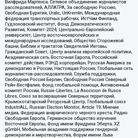
Вилфрида Мартенса, Сетевое объединение журналистов
расследователей, АЛЛАТРА, За свободную Россию,
Свободная Бурятия, Uralic, UnKremlin, Международная
федерация транспортных рабочих, ИстЧам Финланд,
Гудзоновский институт, Фонд Демократического
Развития, Комитет-2024, Центрально-Европейский
университет, Центр восточноевропейских и
международных исследований, Общество Сторожевой
башни, Библии и трактатов Свидетелей Иеговы,
Гражданский Совет, Центр анализа европейской политики,
Академическая сеть Восточная Европа, Российский
комитет действия, РЭНД корпорейшн, Русская Америка за
демократию в России, Настоящая Россия, Глобальная сеть
журналистов-расследователей, Служба поддержки,
Свободная Россия Берлин, Свободная Россия Северный
Рейн-Вестфалия, Фонд глобальной помощи, Антивоенный
комитет России, Russie-Libertes, La Asocicion de Rusos
Libres, Союз за возвращение Северных территорий,
Крымскотатарский Ресурсный Центр, Глобальный союз
IndustriALL, Russian Election Monitor, Article 19, Мнение
медиа, Федерация анархического черного креста, Радио
Свободная Европа, Германское общество изучения
Восточной Европы, Фонд имени Фридриха Эберта, XZ
gGmbH, Мобильная академия поддержки гендерной
демократии и миротворчества, Форум имени Льва