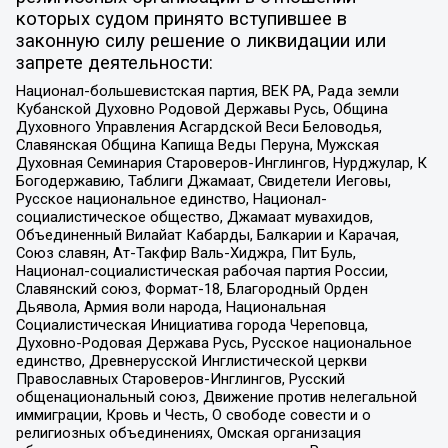
которых судом принято вступившее в
законную силу решение о ликвидации или
запрете деятельности:
Национал-большевистская партия, ВЕК РА, Рада земли
Кубанской Духовно Родовой Державы Русь, Община
Духовного Управления Асгардской Веси Беловодья,
Славянская Община Капища Веды Перуна, Мужская
Духовная Семинария Староверов-Инглингов, Нурджулар, К
Богодержавию, Таблиги Джамаат, Свидетели Иеговы,
Русское национальное единство, Национал-
социалистическое общество, Джамаат мувахидов,
Объединенный Вилайат Кабарды, Балкарии и Карачая,
Союз славян, Ат-Такфир Валь-Хиджра, Пит Буль,
Национал-социалистическая рабочая партия России,
Славянский союз, Формат-18, Благородный Орден
Дьявола, Армия воли народа, Национальная
Социалистическая Инициатива города Череповца,
Духовно-Родовая Держава Русь, Русское национальное
единство, Древнерусской Инглистической церкви
Православных Староверов-Инглингов, Русский
общенациональный союз, Движение против нелегальной
иммиграции, Кровь и Честь, О свободе совести и о
религиозных объединениях, Омская организация