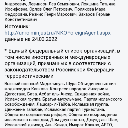
Андреевич, Левинсон Лев Семенович, Локшина Татьяна
Иосифовна, Орлов Олег Петрович, Полякова Мара
Федоровна, Резник Генри Маркович, Захаров Герман
Константинович
Источник:
http://unro.minjust.ru/NKOForeignAgent.aspx
данные на
24.03.2022
* Единый федеральный список организаций, в
том числе иностранных и международных
организаций, признанных в соответствии с
законодательством Российской Федерации
террористическими:
Высший военный Маджлисуль Шура Объединенных сил
моджахедов Кавказа, Конгресс народов Ичкерии и
Дагестана, База, Асбат аль-Ансар, Священная война,
Исламская группа, Братья-мусульмане, Партия исламского
освобождения, Лашкар-И-Тайба, Исламская группа,
Движение Талибан, Исламская партия Туркестана,
Общество социальных реформ, Общество возрождения
исламского наследия, Дом двух святых, Джунд аш-Шам,
Исламский джихад, Аль-Каида, Имарат Кавказ, АБТО,