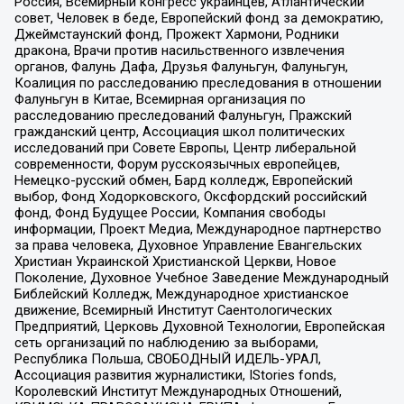
Россия, Всемирный конгресс украинцев, Атлантический
совет, Человек в беде, Европейский фонд за демократию,
Джеймстаунский фонд, Прожект Хармони, Родники
дракона, Врачи против насильственного извлечения
органов, Фалунь Дафа, Друзья Фалуньгун, Фалуньгун,
Коалиция по расследованию преследования в отношении
Фалуньгун в Китае, Всемирная организация по
расследованию преследований Фалуньгун, Пражский
гражданский центр, Ассоциация школ политических
исследований при Совете Европы, Центр либеральной
современности, Форум русскоязычных европейцев,
Немецко-русский обмен, Бард колледж, Европейский
выбор, Фонд Ходорковского, Оксфордский российский
фонд, Фонд Будущее России, Компания свободы
информации, Проект Медиа, Международное партнерство
за права человека, Духовное Управление Евангельских
Христиан Украинской Христианской Церкви, Новое
Поколение, Духовное Учебное Заведение Международный
Библейский Колледж, Международное христианское
движение, Всемирный Институт Саентологических
Предприятий, Церковь Духовной Технологии, Европейская
сеть организаций по наблюдению за выборами,
Республика Польша, СВОБОДНЫЙ ИДЕЛЬ-УРАЛ,
Ассоциация развития журналистики, IStories fonds,
Королевский Институт Международных Отношений,