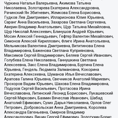
Чуркина Наталья Валерьевна, Акимова Татьяна
Николаевна, Золотарева Екатерина Александровна,
Рачинский Ян Збигневич, Жемкова Елена Борисовна,
Гудков Лев Дмитриевич, Илларионова Юлия Юрьевна,
Саранг Анна Васильевна, Захарова Светлана Сергеевна,
Аверин Владимир Анатольевич, Щур Татьяна Михайловна,
Щур Николай Алексеевич, Блинушов Андрей Юрьевич,
Мосин Алексей Геннадьевич, Гефтер Валентин Михайлович,
Симонов Алексей Кириллович, Флиге Ирина Анатольевна,
Мельникова Валентина Дмитриевна, Вититинова Елена
Владимировна, Баженова Светлана Куприяновна,
Максимов Сергей Владимирович, Беляев Сергей Иванович,
Голубева Елена Николаевна, Ганнушкина Светлана
Алексеевна, Закс Елена Владимировна, Буртина Елена
Юрьевна, Гендель Людмила Залмановна, Кокорина
Екатерина Алексеевна, Шуманов Илья Вячеславович,
Арапова Галина Юрьевна, Свечников Анатолий Мариевич,
Прохоров Вадим Юрьевич, Шахова Елена Владимировна,
Подузов Сергей Васильевич, Протасова Ирина
Вячеславовна, Литинский Леонид Борисович, Лукашевский
Сергей Маркович, Бахмин Вячеслав Иванович, Шабад
Анатолий Ефимович, Сухих Дарья Николаевна, Орлов Олег
Петрович, Добровольская Анна Дмитриевна, Королева
Александра Евгеньевна, Смирнов Владимир
Александрович, Вицин Сергей Ефимович, Золотухин Борис