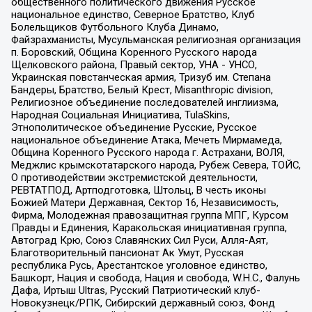
общественного политического движения Русское
национальное единство, Северное Братство, Клуб
Болельщиков Футбольного Клуба Динамо,
Файзрахманисты, Мусульманская религиозная организация
п. Боровский, Община Коренного Русского народа
Щелковского района, Правый сектор, УНА - УНСО,
Украинская повстанческая армия, Тризуб им. Степана
Бандеры, Братство, Белый Крест, Misanthropic division,
Религиозное объединение последователей инглиизма,
Народная Социальная Инициатива, TulaSkins,
Этнополитическое объединение Русские, Русское
национальное объединение Атака, Мечеть Мирмамеда,
Община Коренного Русского народа г. Астрахани, ВОЛЯ,
Меджлис крымскотатарского народа, Рубеж Севера, ТОЙС,
О противодействии экстремистской деятельности,
РЕВТАТПОД, Артподготовка, Штольц, В честь иконы
Божией Матери Державная, Сектор 16, Независимость,
Фирма, Молодежная правозащитная группа МПГ, Курсом
Правды и Единения, Каракольская инициативная группа,
Автоград Крю, Союз Славянских Сил Руси, Алля-Аят,
Благотворительный пансионат Ак Умут, Русская
республика Русь, Арестантское уголовное единство,
Башкорт, Нация и свобода, Нация и свобода, W.H.С., Фалунь
Дафа, Иртыш Ultras, Русский Патриотический клуб-
Новокузнецк/РПК, Сибирский державный союз, Фонд