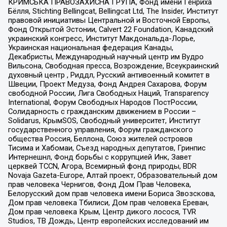
КРИМСЬКА ПРАВОЗАХИСНА ГРУПА, Фонд имени Генриха
Бёлля, Stichting Bellingcat, Bellingcat Ltd, The Insider, Институт
правовой инициативы Центральной и Восточной Европы,
Фонд Открытой Эстонии, Calvert 22 Foundation, Канадский
украинский конгресс, Институт Макдональда-Лорье,
Украинская национальная федерация Канады,
Декабристы, Международный научный центр им Вудро
Вильсона, Свободная пресса, Возрождение, Всеукраинский
духовный центр , Риддл, Русский антивоенный комитет в
Швеции, Проект Медуза, Фонд Андрея Сахарова, Форум
свободной России, Лига Свободных Наций, Transparеncy
International, Форум Свободных Народов ПостРоссии,
Солидарность с гражданским движением в России –
Solidarus, КрымSOS, Свободный университет, Институт
государственного управления, Форум гражданского
общества Россия, Беллона, Союз жителей островов
Тисима и Хабомаи, Съезд народных депутатов, Гринпис
Интернешнл, Фонд борьбы с коррупцией Инк, Завет
церквей TCCN, Агора, Всемирный фонд природы, BDR
Novaja Gazeta-Europe, Алтай проект, Образовательный дом
прав человека Чернигов, Фонд Дом Прав Человека,
Белорусский дом прав человека имени Бориса Звозскова,
Дом прав человека Тбилиси, Дом прав человека Ереван,
Дом прав человека Крым, Центр дикого лосося, TVR
Studios, ТВ Дождь, Центр европейских исследований им