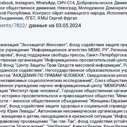
Facebook, Instagram, WhatsApp, СИЧ-С14, Добровольческое Движ
ское общественное движение, Невоград, Молодежное Демократ
ой Республики, Конгресс ойрат-калмыцкого народа, Исполнит
бъединение, ЛГБТ, Я.МЫ Сергей Фургал
uments/7822/
данные на
03.05.2024
Общество с ограниченной ответственностью "Радио Свободная Европа/Радио Свобода", Чешское информационное агентство "MEDIUM-ORIENT", Красноярская региональная общественная организация "Мы против СПИДа", Камалягин Денис Николаевич, Маркелов Сергей Евгеньевич, Пономарев Лев Александрович, Савицкая Людмила Алексеевна, Автономная некоммерческая организация "Центр по работе с проблемой насилия "НАСИЛИЮ.НЕТ", Межрегиональный профессиональный союз работников здравоохранения "Альянс врачей", Юридическое лицо, зарегистрированное в Латвийской Республике, SIA "Medusa Project" (регистрационный номер 40103797863, дата регистрации 10.06.2014), Некоммерческая организация "Фонд по борьбе с коррупцией", Автономная некоммерческая организация "Институт права и публичной политики", Баданин Роман Сергеевич, Гликин Максим Александрович, Железнова Мария Михайловна, Лукьянова Юлия Сергеевна, Маетная Елизавета Витальевна, Маняхин Петр Борисович, Чуракова Ольга Владимировна, Ярош Юлия Петровна, Юридическое лицо "The Insider SIA", зарегистрированное в Риге, Латвийская Республика (дата регистрации 26.06.2015), являющееся администратором доменного имени интернет-издания "The Insider SIA", https://theins.ru, Постернак Алексей Евгеньевич, Рубин Михаил Аркадьевич, Анин Роман Александрович, Юридическое лицо Istories fonds, зарегистрированное в Латвийской Республике (регистрационный номер 50008295751, дата регистрации 24.02.2020), Великовский Дмитрий Александрович, Долинина Ирина Николаевна, Мароховская Алеся Алексеевна, Шлейнов Роман Юрьевич, Шмагун Олеся Валентиновна, Общество с ограниченной ответственностью "Альтаир 2021", Общество с ограниченной ответственностью "Вега 2021", Общество с ограниченной ответственностью "Главный редактор 2021", Общество с ограниченной ответственностью "Ромашки монолит", Важенков Артем Валерьевич, Ивановская областная общественная организация "Центр гендерных исследований", Гурман Юрий Альбертович, Медиапроект "ОВД-Инфо", Егоров Владимир Владимирович, Жилинский Владимир Александрович, Общество с ограниченной ответственностью "ЗП", Иванова София Юрьевна, Карезина Инна Павловна, Кильтау Екатерина Викторовна, Петров Алексей Викторович, Пискунов Сергей Евгеньевич, Смирнов Сергей Сергеевич, Тихонов Михаил Сергеевич, Общество с ограниченной ответственностью "ЖУРНАЛИСТ-ИНОСТРАННЫЙ АГЕНТ", Арапова Галина Юрьевна, Вольтская Татьяна Анатольевна, Американская компания "Mason G.E.S. Anonymous Foundation" (США), являющаяся владельцем интернет-издания https://mnews.world/, Компания "Stichting Bellingcat", зарегистрированная в Нидерландах (дата регистрации 11.07.2018), Захаров Андрей Вячеславович, Клепиковская Екатерина Дмитриевна, Общество с ограниченной ответственностью "МЕМО", Перл Роман Александрович, Симонов Евгений Алексеевич, Соловьева Елена Анатольевна, Сотников Даниил Владимирович, Сурначева Елизавета Дмитриевна, Автономная некоммерческая организация по защите прав человека и информированию населения "Якутия – Наше Мнение", Общество с ограниченной ответственностью "Москоу диджитал медиа", с 26.01.2023 Общество с ограниченной ответственностью "Чайка Белые сады", Ветошкина Валерия Валерьевна, Заговора Максим Александрович, Межрегиональное общественное движение "Российская ЛГБТ - сеть", Оленичев Максим Владимирович, Павлов Иван Юрьевич, Скворцова Елена Сергеевна, Общество с ограниченной ответственностью "Как бы инагент", Кочетков Игорь Викторович, Общество с ограниченной ответственностью "Честные выборы", Еланчик Олег Александрович, Общество с ограниченной ответственностью "Нобелевский призыв", Гималова Регина Эмилевна, Григорьев Андрей Валерьевич, Григорьева Алина Александровна, Ассоциация по содействию защите прав призывников, альтернативнослужащих и военнослужащих "Правозащитная группа "Гражданин.Армия.Право", Хисамова Регина Фаритовна, Автономная некоммерческая организация по реализа