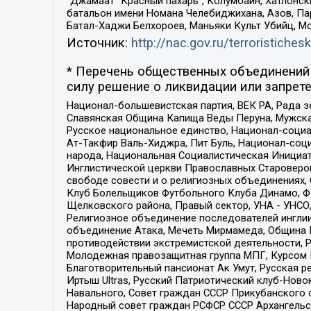
“Джамаат “Красный пахарь”, Колумбайн, Хатлонск
батальон имени Номана Челебиджихана, Азов, Па
Батал-Хаджи Белхороев, Маньяки Культ Убийц, М
Источник:
http://nac.gov.ru/terroristichesk
* Перечень общественных объединений 
силу решение о ликвидации или запрете
Национал-большевистская партия, ВЕК РА, Рада 
Славянская Община Капища Веды Перуна, Мужская
Русское национальное единство, Национал-социа
Ат-Такфир Валь-Хиджра, Пит Буль, Национал-соц
народа, Национальная Социалистическая Инициат
Инглистической церкви Православных Староверов
свободе совести и о религиозных объединениях,
Клуб Болельщиков Футбольного Клуба Динамо, Фа
Щелковского района, Правый сектор, УНА - УНСО, У
Религиозное объединение последователей инглии
объединение Атака, Мечеть Мирмамеда, Община К
противодействии экстремистской деятельности, 
Молодежная правозащитная группа МПГ, Курсом П
Благотворительный пансионат Ак Умут, Русская ре
Иртыш Ultras, Русский Патриотический клуб-Нов
Навального, Совет граждан СССР Прикубанского 
Народный совет граждан РСФСР СССР Архангельск