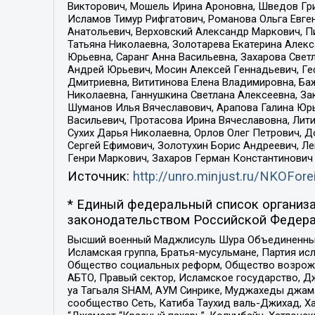
Викторович, Мошель Ирина Ароновна, Шведов Гри
Исламов Тимур Рифгатович, Романова Ольга Евге
Анатольевич, Верховский Александр Маркович, П
Татьяна Николаевна, Золотарева Екатерина Алек
Юрьевна, Саранг Анна Васильевна, Захарова Свет
Андрей Юрьевич, Мосин Алексей Геннадьевич, Ге
Дмитриевна, Вититинова Елена Владимировна, Ба
Николаевна, Ганнушкина Светлана Алексеевна, За
Шуманов Илья Вячеславович, Арапова Галина Юрь
Васильевич, Протасова Ирина Вячеславовна, Лит
Сухих Дарья Николаевна, Орлов Олег Петрович, 
Сергей Ефимович, Золотухин Борис Андреевич, Л
Генри Маркович, Захаров Герман Константинович
Источник:
http://unro.minjust.ru/NKOFore
* Единый федеральный список организа
законодательством Российской Федера
Высший военный Маджлисуль Шура Объединенных с
Исламская группа, Братья-мусульмане, Партия ис
Общество социальных реформ, Общество возрожд
АБТО, Правый сектор, Исламское государство, Д
уа Тагьаля SHAM, АУМ Синрике, Муджахеды джама
сообщество Сеть, Катиба Таухид валь-Джихад, Хай