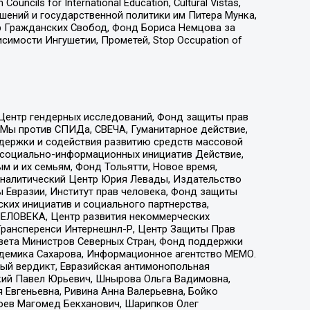
ls for International Education, Cultural Vistas,
ошений и государственной политики им Питера Мунка,
 Гражданских Свобод, Фонд Бориса Немцова за
имости Ингушетии, Прометей, Stop Occupation of
 Центр гендерных исследований, Фонд защиты прав
 Мы против СПИДа, СВЕЧА, Гуманитарное действие,
ддержки и содействия развитию средств массовой
р социально-информационных инициатив Действие,
 и их семьям, Фонд Тольятти, Новое время,
, Аналитический Центр Юрия Левады, Издательство
 Евразии, Институт прав человека, Фонд защиты
ких инициатив и социального партнерства,
ЕЛОВЕКА, Центр развития некоммерческих
 Трансперенси Интернешнл-Р, Центр Защиты Прав
овета Министров Северных Стран, Фонд поддержки
адемика Сахарова, Информационное агентство МЕМО.
ый вердикт, Евразийская антимонопольная
кий Павел Юрьевич, Шнырова Ольга Вадимовна,
 Евгеньевна, Ривина Анна Валерьевна, Бойко
хоев Магомед Бекханович, Шарипков Олег