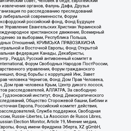
нтический совет, Человек в беде, Европейский
 извлечения органов, Фалунь Дафа, Друзья
рганизация по расследованию преследований
тр либеральной современности, Форум
 Оксфордский российский фонд, Фонд Будущее
е Управление Евангельских Христиан Украинской
еждународное христианское движение, Всемирный
людению за выборами, Республика Польша,
народных Отношений, КРИМСЬКА ПРАВОЗАХИСНА
ы Центральной и Восточной Европы, Фонд Открытой
иональная федерация Канады, Декабристы,
тр , Риддл, Русский антивоенный комитет в
nternational, Форум Свободных Народов ПостРоссии,
дарственного управления, Форум гражданского
рнешнл, Фонд борьбы с коррупцией Инк, Завет
прав человека Чернигов, Фонд Дом Прав Человека,
н, Дом прав человека Крым, Центр дикого лосося,
стов расследователей, АЛЛАТРА, За свободную
д, Гудзоновский институт, Фонд Демократического
сследований, Общество Сторожевой башни, Библии и
сточная Европа, Российский комитет действия,
-расследователей, Служба поддержки, Свободная
 Russie-Libertes, La Asocicion de Rusos Libres,
an Election Monitor, Article 19, Мнение медиа,
Европы, Фонд имени Фридриха Эберта, XZ gGmbH,