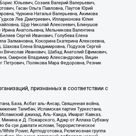
Борис Юльевич, Созаев Валерий Валерьевич,
тович, Гасан Ольга Павловна, Паутов Юрий
ровна, Чуркина Наталья Валерьевна, Акимова
 Гудков Лев Дмитриевич, Илларионова Юлия
ихайловна, Щур Николай Алексеевич, Блинушов
е Ирина Анатольевна, Мельникова Валентина
Беляев Сергей Иванович, Голубева Елена
ила Залмановна, Кокорина Екатерина Алексеевна,
, Шахова Елена Владимировна, Подузов Сергей
ин Вячеслав Иванович, Шабад Анатолий Ефимович,
вна, Смирнов Владимир Александрович, Вицин
ег Петрович, Полякова Мара Федоровна, Резник
ганизаций, признанных в соответствии с
на, База, Асбат аль-Ансар, Священная война,
ижение Талибан, Исламская партия Туркестана,
Исламский джихад, Аль-Каида, Имарат Кавказ,
 Минина и Д. Пожарского, Аджр от Аллаха Субхану
о ба суи давлати исломи, Террористическое
/White Power, Артподготовка, Религиозная группа