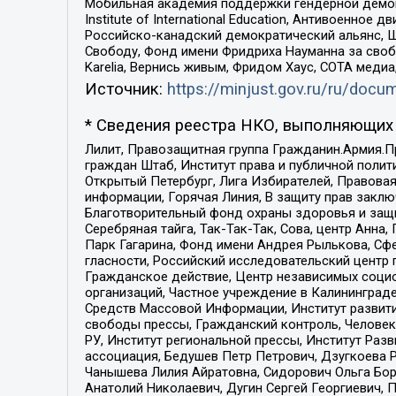
Мобильная академия поддержки гендерной демократи
Institute of International Education, Антивоенн
Российско-канадский демократический альянс, 
Свободу, Фонд имени Фридриха Науманна за свобо
Karelia, Вернись живым, Фридом Хаус, СОТА меди
Источник:
https://minjust.gov.ru/ru/doc
* Сведения реестра НКО, выполняющих 
Лилит, Правозащитная группа Гражданин.Армия.П
граждан Штаб, Институт права и публичной поли
Открытый Петербург, Лига Избирателей, Правова
информации, Горячая Линия, В защиту прав закл
Благотворительный фонд охраны здоровья и защи
Серебряная тайга, Так-Так-Так, Сова, центр Анн
Парк Гагарина, Фонд имени Андрея Рылькова, Сф
гласности, Российский исследовательский центр 
Гражданское действие, Центр независимых соци
организаций, Частное учреждение в Калининград
Средств Массовой Информации, Институт развити
свободы прессы, Гражданский контроль, Человек
РУ, Институт региональной прессы, Институт Ра
ассоциация, Бедушев Петр Петрович, Дзугкоева 
Чанышева Лилия Айратовна, Сидорович Ольга Бори
Анатолий Николаевич, Дугин Сергей Георгиевич, 