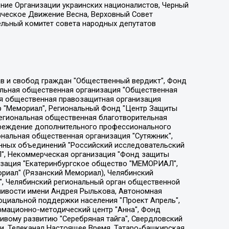
ение Организации украинских националистов, Черный
ическое Движение Весна, Верховный Совет
ельный комитет совета народных депутатов
ции социально-правовых программ "Лилит", Дальневосточное общественное движение "Маяк", Санкт-Петербургская ЛГБТ-инициативная группа "Выход", Инициативная группа ЛГБТ+ "Реверс", Алексеев Андрей Викторович, Бекбулатова Таисия Львовна, Беляев Иван Михайлович, Владыкина Елена Сергеевна, Гельман Марат Александрович, Никульшина Вероника Юрьевна, Толоконникова Надежда Андреевна, Шендерович Виктор Анатольевич, Общество с ограниченной ответственностью "Данное сообщение", Общество с ограниченной ответственностью Издательский дом "Новая глава", Айнбиндер Александра Александровна, Московский комьюнити-центр для ЛГБТ+инициатив, Благотворительный фонд развития филантропии, Deutsche Welle (Германия, Kurt-Schumacher-Strasse 3, 53113 Bonn), Борзунова Мария Михайловна, Воробьев Виктор Викторович, Голубева Анна Львовна, Константинова Алла Михайловна, Малкова Ирина Владимировна, Мурадов Мурад Абдулгалимович, Осетинская Елизавета Николаевна, Понасенков Евгений Николаевич, Ганапольский Матвей Юрьевич, Киселев Евгений Алексеевич, Борухович Ирина Григорьевна, Дремин Иван Тимофеевич, Дубровский Дмитрий Викторович, Красноярская региональная общественная организация поддержки и развития альтернативных образовательных технологий и межкультурных коммуникаций "ИНТЕРРА", Маяковская Екатерина Алексеевна, Фейгин Марк Захарович, Филимонов Андрей Викторович, Дзугкоева Регина Николаевна, Доброхотов Роман Александрович, Дудь Юрий Александрович, Елкин Сергей Владимирович, Кругликов Кирилл Игоревич, Сабунаева Мария Леонидовна, Семенов Алексей Владимирович, Шаинян Карен Багратович, Шульман Екатерина Михайловна, Асафьев Артур Валерьевич, Вахштайн Виктор Семенович, Венедиктов Алексей Алексеевич, Лушникова Екатерина Евгеньевна, Волков Леонид Михайлович, Невзоров Александр Глебович, Пархоменко Сергей Борисович, Сироткин Ярослав Николаевич, Кара-Мурза Владимир Владимирович, Баранова Наталья Владимировна, Гозман Леонид Яковлевич, Кагарлицкий Борис Юльевич, Климарев Михаил Валерьевич, Милов Владимир Станиславович, Автономная некоммерческая организация Краснодарский центр современного искусства "Типография", Моргенштерн Алишер Тагирович, Соболь Любовь Эдуардовна, Общество с ограниченной ответственностью "ЛИЗА НОРМ", Каспаров Гарри Кимович, Ходорковский Михаил Борисович, Общество с ограниченной ответственностью "Апрельские тезисы", Данилович Ирина Брониславовна, Кашин Олег Владимирович, Петров Николай Владимирович, Пивоваров Алексей Владимирович, Соколов Михаил Владимирович, Цветкова Юлия Владимировна, Чичваркин Евгений Александрович, Комитет против пыток/Команда против пыток, Общество с ограниченной ответственностью "Первый научный", Общество с ограниченной ответственностью "Вертолет и ко", Белоцерковская Вероника Борисовна, Кац Максим Евгеньевич, Лазарева Татьяна Юрьевна, Шаведдинов Руслан Табризович, Яшин Илья Валерьевич, Общество с ограниченной ответственностью "Иноагент ААВ", Алешковский Дмитрий Петрович, Альбац Евгения Марковна, Быков Дмитрий Львович, Галямина Юлия Евгеньевна, Лойко Сергей Леонидович, Мартынов Кирилл Константинович, Медведев Сергей Александрович, Крашенинников Федор Геннадиевич, Гордеева Катерина Вл