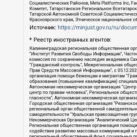
Социалистических Районов, Meta Platforms Inc, 
Комитет, Татарстанское Региональное Всетатар
Татарской Автономной Советской Социалистическ
Красноярского края, Этническое национальное о
Источник:
https://minjust.gov.ru/ru/doc
* Реестр иностранных агентов:
Калининградская региональная общественная организация "Экозащита!-Женсовет", Фонд содействия защите прав и свобод граждан "Общественный вердикт", Фонд "Институт Развития Свободы Информации", Частное учреждение "Информационное агентство МЕМО. РУ", Региональная общественная организация "Общественная комиссия по сохранению наследия академика Сахарова", Фонд поддержки свободы прессы, Санкт-Петербургская общественная правозащитная организация "Гражданский контроль", Межрегиональная общественная организация "Информационно-просветительский центр "Мемориал", Региональный Фонд "Центр Защиты Прав Средств Массовой Информации", с 05.12.2023 Фонд "Центр Защиты Прав Средств массовой информации", Региональная общественная благотворительная организация помощи беженцам и мигрантам "Гражданское содействие", Негосударственное образовательное учреждение дополнительного профессионального образования (повышение квалификации) специалистов "АКАДЕМИЯ ПО ПРАВАМ ЧЕЛОВЕКА", Свердловская региональная общественная организация "Сутяжник", Автономная некоммерческая организация "Центр независимых социологических исследований", Союз общественных объединений "Российский исследовательский центр по правам человека", Региональное общественное учреждение научно-информационный центр "МЕМОРИАЛ", Некоммерческая организация "Фонд защиты гласности", Автономная некоммерческая организация "Институт прав человека", Городская общественная организация "Екатеринбургское общество "МЕМОРИАЛ", Городская общественная организация "Рязанское историко-просветительское и правозащитное общество "Мемориал" (Рязанский Мемориал), Челябинский региональный орган общественной самодеятельности – женское общественное объединение "Женщины Евразии", Челябинский региональный орган общественной самодеятельности "Уральская правозащитная группа", Фонд содействия защите здоровья и социальной справедливости имени Андрея Рылькова, Автономная Некоммерческая Организация "Аналитический Центр Юрия Левады", Автономная некоммерческая организация социальной поддержки населения "Проект Апрель", Региональная общественная организация помощи женщинам и детям, находящимся в кризисной ситуации "Информационно-методический центр "Анна", Фонд содействия развитию массовых коммуникаций и правовому просвещению "Так-так-Так", Фонд содействия устойчивому развитию "Серебряная тайга", Свердловский региональный общественный фонд социальных проектов "Новое время", "Idel.Реалии", Кавказ.Реалии, Крым.Реалии, Телеканал Настоящее Время, Татаро-башкирская служба Радио Свобода (Azatliq Radiosi), Радио Свободная Европа/Радио Свобода (PCE/PC), "Сибирь.Реалии", "Фактограф", Благотворительный фонд помощи осужденным и их семьям, Автономная некоммерческая организация "Институт глобализации и социальных движений", Фонд "В защиту прав заключенных", Частное учреждение "Центр поддержки и содействия развитию средств массовой информации", Пензенский региональный общественный благотворительный фонд "Гражданский союз", "Север.Реалии", Некоммерческая организация Фонд "Правовая инициатива", 