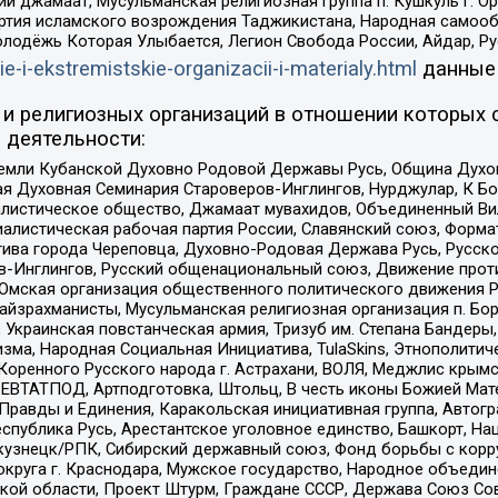
ий джамаат, Мусульманская религиозная группа п. Кушкуль г. 
ртия исламского возрождения Таджикистана, Народная самооб
олодёжь Которая Улыбается, Легион Свобода России, Айдар, Р
ie-i-ekstremistskie-organizacii-i-materialy.html
данные
и религиозных организаций в отношении которых 
 деятельности:
земли Кубанской Духовно Родовой Державы Русь, Община Духо
 Духовная Семинария Староверов-Инглингов, Нурджулар, К Бо
листическое общество, Джамаат мувахидов, Объединенный Вил
иалистическая рабочая партия России, Славянский союз, Форма
ива города Череповца, Духовно-Родовая Держава Русь, Русск
-Инглингов, Русский общенациональный союз, Движение против
 Омская организация общественного политического движения Р
йзрахманисты, Мусульманская религиозная организация п. Бо
краинская повстанческая армия, Тризуб им. Степана Бандеры, Бр
зма, Народная Социальная Инициатива, TulaSkins, Этнополитич
оренного Русского народа г. Астрахани, ВОЛЯ, Меджлис крымс
РЕВТАТПОД, Артподготовка, Штольц, В честь иконы Божией Мате
равды и Единения, Каракольская инициативная группа, Автогра
спублика Русь, Арестантское уголовное единство, Башкорт, Наци
окузнецк/РПК, Сибирский державный союз, Фонд борьбы с кор
округа г. Краснодара, Мужское государство, Народное объедин
ой области, Проект Штурм, Граждане СССР, Держава Союз Сов