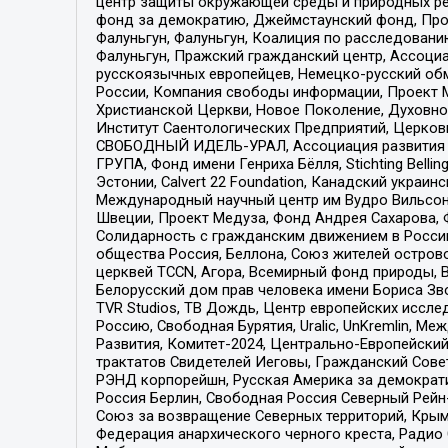
центр защиты окружающей среды и природных ресу
фонд за демократию, Джеймстаунский фонд, Прож
Фалуньгун, Фалуньгун, Коалиция по расследован
Фалуньгун, Пражский гражданский центр, Ассоци
русскоязычных европейцев, Немецко-русский об
России, Компания свободы информации, Проект М
Христианской Церкви, Новое Поколение, Духовн
Институт Саентологических Предприятий, Церков
СВОБОДНЫЙ ИДЕЛЬ-УРАЛ, Ассоциация развития ж
ГРУПА, Фонд имени Генриха Бёлля, Stichting Bellin
Эстонии, Calvert 22 Foundation, Канадский укра
Международный научный центр им Вудро Вильсона
Швеции, Проект Медуза, Фонд Андрея Сахарова, Ф
Солидарность с гражданским движением в России 
общества Россия, Беллона, Союз жителей острово
церквей TCCN, Агора, Всемирный фонд природы, B
Белорусский дом прав человека имени Бориса Зво
TVR Studios, ТВ Дождь, Центр европейских иссл
Россию, Свободная Бурятия, Uralic, UnKremlin, 
Развития, Комитет-2024, Центрально-Европейски
трактатов Свидетелей Иеговы, Гражданский Совет
РЭНД корпорейшн, Русская Америка за демократи
Россия Берлин, Свободная Россия Северный Рейн-В
Союз за возвращение Северных территорий, Крымско
Федерация анархического черного креста, Радио