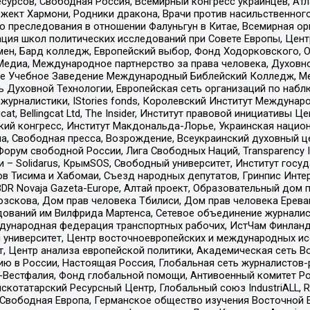
рсов, Свободная Россия, Всемирный конгресс украинцев, Атла
ект Хармони, Родники дракона, Врачи против насильственного
ию преследования в отношении Фалуньгун в Китае, Всемирная о
ация школ политических исследований при Совете Европы, Цен
мен, Бард колледж, Европейский выбор, Фонд Ходорковского,
едиа, Международное партнерство за права человека, Духовно
ое Учебное Заведение Международный Библейский Колледж, М
ь Духовной Технологии, Европейская сеть организаций по наб
урналистики, IStories fonds, Королевский Институт Между
gcat, Bellingcat Ltd, The Insider, Институт правовой инициатив
инский конгресс, Институт Макдональда-Лорье, Украинская нац
, Свободная пресса, Возрождение, Всеукраинский духовный цен
орум свободной России, Лига Свободных Наций, Transparеncy I
– Solidarus, КрымSOS, Свободный университет, Институт госу
в Тисима и Хабомаи, Съезд народных депутатов, Гринпис Инте
DR Novaja Gazeta-Europe, Алтай проект, Образовательный дом 
зскова, Дом прав человека Тбилиси, Дом прав человека Ерева
едований им Вилфрида Мартенса, Сетевое объединение журнали
Международная федерация транспортных рабочих, ИстЧам Финлан
й университет, Центр восточноевропейских и международных и
, Центр анализа европейской политики, Академическая сеть Во
ю в России, Настоящая Россия, Глобальная сеть журналистов
естфалия, Фонд глобальной помощи, Антивоенный комитет России,
татарский Ресурсный Центр, Глобальный союз IndustriALL, Russi
 Свободная Европа, Германское общество изучения Восточной 