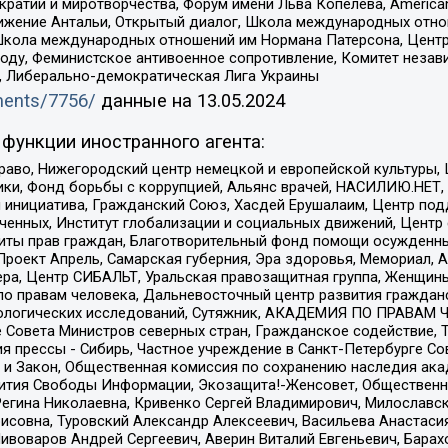
и и миротворчества, Форум имени Льва Копелева, American Counci
ое движение Антальи, Открытый диалог, Школа международных отн
Школа международных отношений им Нормана Патерсона, Центр
ду, Феминистское антивоенное сопротивление, Комитет независ
а, Либерально-демократическая Лига Украины
uments/7756/
данные на
13.05.2024
функции иностранного агента:
раво, Нижегородский центр немецкой и европейской культуры,
тики, Фонд борьбы с коррупцией, Альянс врачей, НАСИЛИЮ.НЕТ,
я инициатива, Гражданский Союз, Хасдей Ерушалаим, Центр по
юченных, Институт глобализации и социальных движений, Цент
ты прав граждан, Благотворительный фонд помощи осужденным
а, Проект Апрель, Самарская губерния, Эра здоровья, Мемориал
ера, Центр СИБАЛЬТ, Уральская правозащитная группа, Женщины
по правам человека, Дальневосточный центр развития гражданс
ологических исследований, Сутяжник, АКАДЕМИЯ ПО ПРАВАМ Ч
е Совета Министров северных стран, Гражданское содействие,
я прессы - Сибирь, Частное учреждение в Санкт-Петербурге С
 и Закон, Общественная комиссия по сохранению наследия ак
звития Свободы Информации, Экозащита!-Женсовет, Общественн
Регина Николаевна, Кривенко Сергей Владимирович, Милославс
совна, Туровский Александр Алексеевич, Васильева Анастасия
Пивоваров Андрей Сергеевич, Аверин Виталий Евгеньевич, Бара