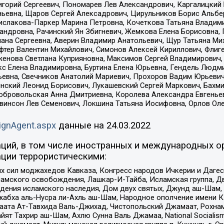
горий Сергеевич, Пономарев Лев Александрович, Каргалицкий 
ньевна, Щаров Сергей Алексадрович, Цирульников Борис Альбер
ислакова-Паркер Марина Петровна, Кочеткова Татьяна Владими
сандровна, Рачинский Ян Збигневич, Жемкова Елена Борисовна,
лана Сергеевна, Аверин Владимир Анатольевич, Щур Татьяна М
фтер Валентин Михайлович, Симонов Алексей Кириллович, Флиг
женова Светлана Куприяновна, Максимов Сергей Владимирович, 
кс Елена Владимировна, Буртина Елена Юрьевна, Гендель Людм
евна, Свечников Анатолий Мариевич, Прохоров Вадим Юрьевич
инский Леонид Борисович, Лукашевский Сергей Маркович, Бахм
Добровольская Анна Дмитриевна, Королева Александра Евгенье
евинсон Лев Семенович, Локшина Татьяна Иосифовна, Орлов Ол
ignAgent.aspx
данные на
24.03.2022
ций, в том числе иностранных и международных ор
ции террористическими:
ил моджахедов Кавказа, Конгресс народов Ичкерии и Дагеста
ламского освобождения, Лашкар-И-Тайба, Исламская группа, Дв
ения исламского наследия, Дом двух святых, Джунд аш-Шам, 
жабха аль-Нусра ли-Ахль аш-Шам, Народное ополчение имени К.
ата Ат-Тавхида Валь-Джихад, Чистопольский Джамаат, Рохнам
ят Тахрир аш-Шам, Ахлю Сунна Валь Джамаа, National Socialism