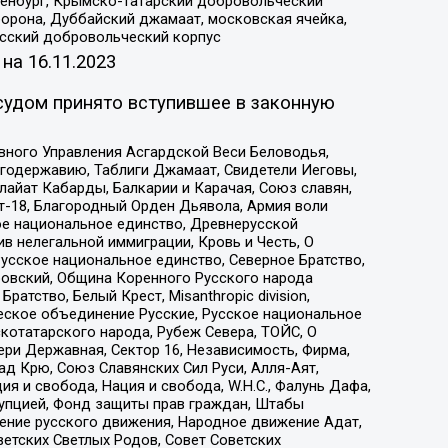
Оренбург, Крымско-татарский добровольческий
орона, Дуббайский джамаат, московская ячейка,
усский добровольческий корпус
 на
16.11.2023
судом принято вступившее в законную
вного Управления Асгардской Веси Беловодья,
годержавию, Таблиги Джамаат, Свидетели Иеговы,
айат Кабарды, Балкарии и Карачая, Союз славян,
т-18, Благородный Орден Дьявола, Армия воли
ое национальное единство, Древнерусской
 нелегальной иммиграции, Кровь и Честь, О
усское национальное единство, Северное Братство,
ровский, Община Коренного Русского народа
атство, Белый Крест, Misanthropic division,
еское объединение Русские, Русское национальное
котатарского народа, Рубеж Севера, ТОЙС, О
ри Державная, Сектор 16, Независимость, Фирма,
д Крю, Союз Славянских Сил Руси, Алля-Аят,
я и свобода, Нация и свобода, W.H.С., Фалунь Дафа,
рупцией, Фонд защиты прав граждан, Штабы
ение русского движения, Народное движение Адат,
етских Светлых Родов, Совет Советских