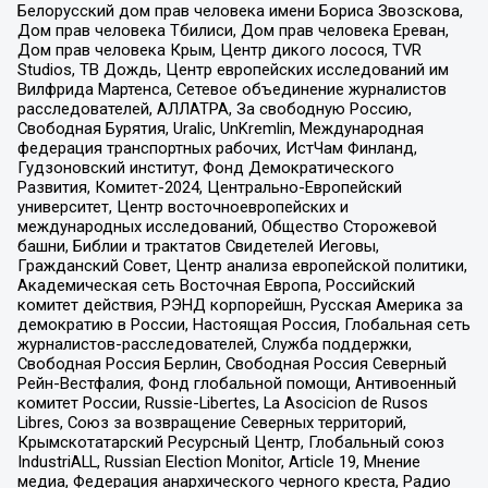
Белорусский дом прав человека имени Бориса Звозскова,
Дом прав человека Тбилиси, Дом прав человека Ереван,
Дом прав человека Крым, Центр дикого лосося, TVR
Studios, ТВ Дождь, Центр европейских исследований им
Вилфрида Мартенса, Сетевое объединение журналистов
расследователей, АЛЛАТРА, За свободную Россию,
Свободная Бурятия, Uralic, UnKremlin, Международная
федерация транспортных рабочих, ИстЧам Финланд,
Гудзоновский институт, Фонд Демократического
Развития, Комитет-2024, Центрально-Европейский
университет, Центр восточноевропейских и
международных исследований, Общество Сторожевой
башни, Библии и трактатов Свидетелей Иеговы,
Гражданский Совет, Центр анализа европейской политики,
Академическая сеть Восточная Европа, Российский
комитет действия, РЭНД корпорейшн, Русская Америка за
демократию в России, Настоящая Россия, Глобальная сеть
журналистов-расследователей, Служба поддержки,
Свободная Россия Берлин, Свободная Россия Северный
Рейн-Вестфалия, Фонд глобальной помощи, Антивоенный
комитет России, Russie-Libertes, La Asocicion de Rusos
Libres, Союз за возвращение Северных территорий,
Крымскотатарский Ресурсный Центр, Глобальный союз
IndustriALL, Russian Election Monitor, Article 19, Мнение
медиа, Федерация анархического черного креста, Радио