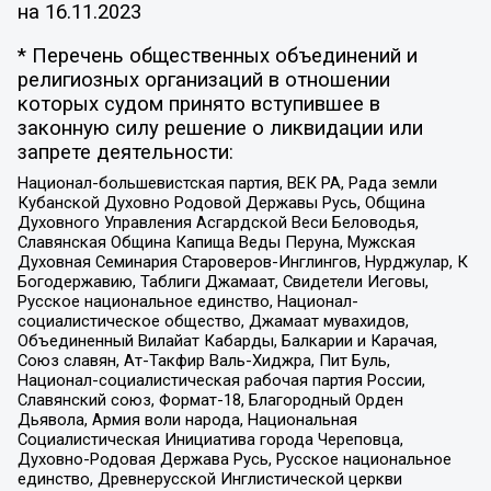
на
16.11.2023
* Перечень общественных объединений и
религиозных организаций в отношении
которых судом принято вступившее в
законную силу решение о ликвидации или
запрете деятельности:
Национал-большевистская партия, ВЕК РА, Рада земли
Кубанской Духовно Родовой Державы Русь, Община
Духовного Управления Асгардской Веси Беловодья,
Славянская Община Капища Веды Перуна, Мужская
Духовная Семинария Староверов-Инглингов, Нурджулар, К
Богодержавию, Таблиги Джамаат, Свидетели Иеговы,
Русское национальное единство, Национал-
социалистическое общество, Джамаат мувахидов,
Объединенный Вилайат Кабарды, Балкарии и Карачая,
Союз славян, Ат-Такфир Валь-Хиджра, Пит Буль,
Национал-социалистическая рабочая партия России,
Славянский союз, Формат-18, Благородный Орден
Дьявола, Армия воли народа, Национальная
Социалистическая Инициатива города Череповца,
Духовно-Родовая Держава Русь, Русское национальное
единство, Древнерусской Инглистической церкви