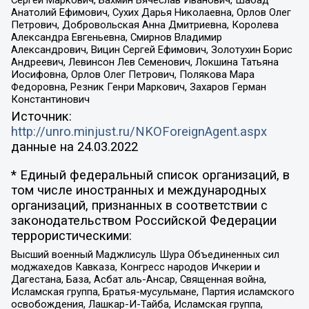
Анатолий Ефимович, Сухих Дарья Николаевна, Орлов Олег
Петрович, Добровольская Анна Дмитриевна, Королева
Александра Евгеньевна, Смирнов Владимир
Александрович, Вицин Сергей Ефимович, Золотухин Борис
Андреевич, Левинсон Лев Семенович, Локшина Татьяна
Иосифовна, Орлов Олег Петрович, Полякова Мара
Федоровна, Резник Генри Маркович, Захаров Герман
Константинович
Источник:
http://unro.minjust.ru/NKOForeignAgent.aspx
данные на
24.03.2022
* Единый федеральный список организаций, в
том числе иностранных и международных
организаций, признанных в соответствии с
законодательством Российской Федерации
террористическими:
Высший военный Маджлисуль Шура Объединенных сил
моджахедов Кавказа, Конгресс народов Ичкерии и
Дагестана, База, Асбат аль-Ансар, Священная война,
Исламская группа, Братья-мусульмане, Партия исламского
освобождения, Лашкар-И-Тайба, Исламская группа,