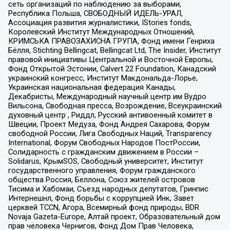
сеть организаций по наблюдению за выборами,
Республика Польша, СВОБОДНЫЙ ИДЕЛЬ-УРАЛ,
Ассоциация развития журналистики, IStories fonds,
Королевский Институт Международных Отношений,
КРИМСЬКА ПРАВОЗАХИСНА ГРУПА, Фонд имени Генриха
Бёлля, Stichting Bellingcat, Bellingcat Ltd, The Insider, Институт
правовой инициативы Центральной и Восточной Европы,
Фонд Открытой Эстонии, Calvert 22 Foundation, Канадский
украинский конгресс, Институт Макдональда-Лорье,
Украинская национальная федерация Канады,
Декабристы, Международный научный центр им Вудро
Вильсона, Свободная пресса, Возрождение, Всеукраинский
духовный центр , Риддл, Русский антивоенный комитет в
Швеции, Проект Медуза, Фонд Андрея Сахарова, Форум
свободной России, Лига Свободных Наций, Transparеncy
International, Форум Свободных Народов ПостРоссии,
Солидарность с гражданским движением в России –
Solidarus, КрымSOS, Свободный университет, Институт
государственного управления, Форум гражданского
общества Россия, Беллона, Союз жителей островов
Тисима и Хабомаи, Съезд народных депутатов, Гринпис
Интернешнл, Фонд борьбы с коррупцией Инк, Завет
церквей TCCN, Агора, Всемирный фонд природы, BDR
Novaja Gazeta-Europe, Алтай проект, Образовательный дом
прав человека Чернигов, Фонд Дом Прав Человека,