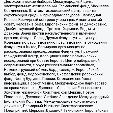
Демократические Выборы, Международный центр
электоральных исследований, Германский фонд Маршалла
Соединенных Штатов, Тихоокеанский центр защиты
окружающей среды и природных ресурсов, Свободная
Россия, Всемирный конгресс украинцев, Атлантический
совет, Человек в беде, Европейский фонд за демократию,
Джеймстаунский фонд, Прожект Хармони, Родники
дракона, Врачи против насильственного извлечения
органов, Фалунь Дафа, Друзья Фалуньгун, Фалуньгун,
Коалиция по расследованию преследования в отношении
Фалуньгун в Китае, Всемирная организация по
расследованию преследований Фалуньгун, Пражский
гражданский центр, Ассоциация школ политических
исследований при Совете Европы, Центр либеральной
современности, Форум русскоязычных европейцев,
Немецко-русский обмен, Бард колледж, Европейский
выбор, Фонд Ходорковского, Оксфордский российский
фонд, Фонд Будущее России, Компания свободы
информации, Проект Медиа, Международное партнерство
за права человека, Духовное Управление Евангельских
Христиан Украинской Христианской Церкви, Новое
Поколение, Духовное Учебное Заведение Международный
Библейский Колледж, Международное христианское
движение, Всемирный Институт Саентологических
Предприятий, Церковь Духовной Технологии, Европейская