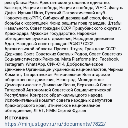
республика Русь, Арестантское уголовное единство,
Башкорт, Нация и свобода, Нация и свобода, W.H.С., Фалунь
Дафа, Иртыш Ultras, Русский Патриотический клуб-
Новокузнецк/РПК, Сибирский державный союз, Фонд
борьбы с коррупцией, Фонд защиты прав граждан, Штабы
Навального, Совет граждан СССР Прикубанского округа г.
Краснодара, Мужское государство, Народное
объединение русского движения, Народное движение
Адат, Народный совет граждан РСФСР СССР
Архангельской области, Проект Штурм, Граждане СССР,
Держава Союз Советских Светлых Родов, Совет Советских
Социалистических Районов, Meta Platforms Inc, Facebook,
Instagram, WhatsApp, СИЧ-С14, Добровольческое
Движение Организации украинских националистов, Черный
Комитет, Татарстанское Региональное Всетатарское
общественное движение, Невоград, Молодежное
Демократическое Движение Весна, Верховный Совет
Татарской Автономной Советской Социалистической
Республики, Конгресс ойрат-калмыцкого народа,
Исполнительный комитет совета народных депутатов
Красноярского края, Этническое национальное
объединение, ЛГБТ, Я.МЫ Сергей Фургал
Источник:
https://minjust.gov.ru/ru/documents/7822/