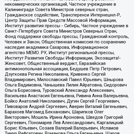
некоммерческих организаций, Частное учреждение в
Калининграде Совета Министров северных стран,
Гражданское содействие, Трансперенси Интернешнл-Р,
Центр Защиты Прав Средств Массовой Информации,
Институт развития прессы - Сибирь, Частное учреждение в
Санкт-Петербурге Совета Министров Северных Стран,
Фонд поддержки свободы прессы, Гражданский контроль,
Человек и Закон, Общественная комиссия по сохранению
наследия академика Сахарова, Информационное
агентство МЕМО. РУ, Институт региональной прессы,
Институт Развития Свободы Информации, Экозащита!-
Женсовет, Общественный вердикт, Евразийская
антимонопольная ассоциация, Бедушев Петр Петрович,
Дзугкоева Регина Николаевна, Кривенко Сергей
Владимирович, Милославский Павел Юрьевич, Шнырова
Ольга Вадимовна, Чанышева Лилия Айратовна, Сидорович
Ольга Борисовна, Туровский Александр Алексеевич,
Васильева Анастасия Евгеньевна, Ривина Анна Валерьевна,
Бойко Анатолий Николаевич, Дугин Сергей Георгиевич,
Пивоваров Андрей Сергеевич, Аверин Виталий Евгеньевич,
Барахоев Магомед Бекханович, Шарипков Олег
Викторович, Мошель Ирина Ароновна, Шведов Григорий
Сергеевич, Пономарев Лев Александрович, Каргалицкий
Борис Юльевич, Созаев Валерий Валерьевич, Исламов
Тимур Рифгатович, Романова Ольга Евгеньевна, Щаров