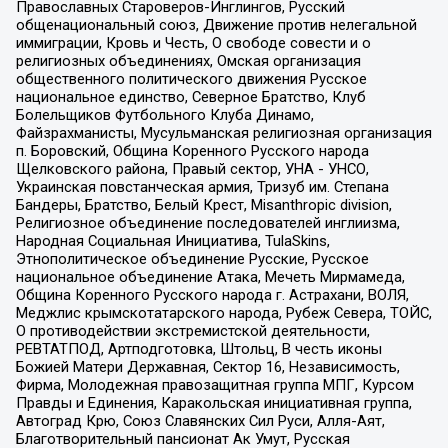
Православных Староверов-Инглингов, Русский
общенациональный союз, Движение против нелегальной
иммиграции, Кровь и Честь, О свободе совести и о
религиозных объединениях, Омская организация
общественного политического движения Русское
национальное единство, Северное Братство, Клуб
Болельщиков Футбольного Клуба Динамо,
Файзрахманисты, Мусульманская религиозная организация
п. Боровский, Община Коренного Русского народа
Щелковского района, Правый сектор, УНА - УНСО,
Украинская повстанческая армия, Тризуб им. Степана
Бандеры, Братство, Белый Крест, Misanthropic division,
Религиозное объединение последователей инглиизма,
Народная Социальная Инициатива, TulaSkins,
Этнополитическое объединение Русские, Русское
национальное объединение Атака, Мечеть Мирмамеда,
Община Коренного Русского народа г. Астрахани, ВОЛЯ,
Меджлис крымскотатарского народа, Рубеж Севера, ТОЙС,
О противодействии экстремистской деятельности,
РЕВТАТПОД, Артподготовка, Штольц, В честь иконы
Божией Матери Державная, Сектор 16, Независимость,
Фирма, Молодежная правозащитная группа МПГ, Курсом
Правды и Единения, Каракольская инициативная группа,
Автоград Крю, Союз Славянских Сил Руси, Алля-Аят,
Благотворительный пансионат Ак Умут, Русская