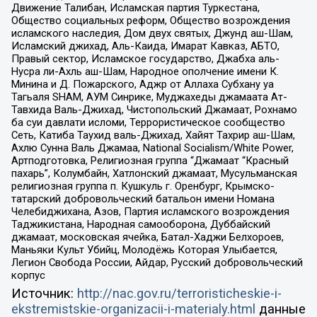
Движение Талибан, Исламская партия Туркестана,
Общество социальных реформ, Общество возрождения
исламского наследия, Дом двух святых, Джунд аш-Шам,
Исламский джихад, Аль-Каида, Имарат Кавказ, АБТО,
Правый сектор, Исламское государство, Джабха аль-
Нусра ли-Ахль аш-Шам, Народное ополчение имени К.
Минина и Д. Пожарского, Аджр от Аллаха Субхану уа
Тагьаля SHAM, АУМ Синрике, Муджахеды джамаата Ат-
Тавхида Валь-Джихад, Чистопольский Джамаат, Рохнамо
ба суи давлати исломи, Террористическое сообщество
Сеть, Катиба Таухид валь-Джихад, Хайят Тахрир аш-Шам,
Ахлю Сунна Валь Джамаа, National Socialism/White Power,
Артподготовка, Религиозная группа “Джамаат “Красный
пахарь”, Колумбайн, Хатлонский джамаат, Мусульманская
религиозная группа п. Кушкуль г. Оренбург, Крымско-
татарский добровольческий батальон имени Номана
Челебиджихана, Азов, Партия исламского возрождения
Таджикистана, Народная самооборона, Дуббайский
джамаат, московская ячейка, Батал-Хаджи Белхороев,
Маньяки Культ Убийц, Молодёжь Которая Улыбается,
Легион Свобода России, Айдар, Русский добровольческий
корпус
Источник:
http://nac.gov.ru/terroristicheskie-i-
ekstremistskie-organizacii-i-materialy.html
данные