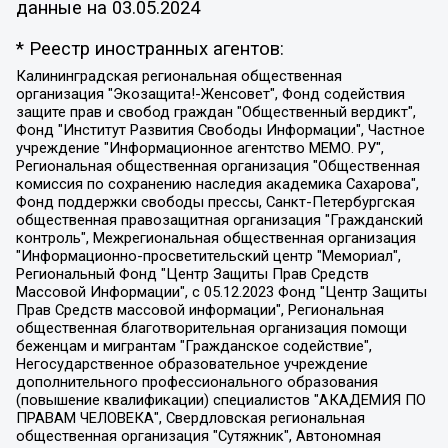
данные на
03.05.2024
* Реестр иностранных агентов:
Калининградская региональная общественная организация "Экозащита!-Женсовет", Фонд содействия защите прав и свобод граждан "Общественный вердикт", Фонд "Институт Развития Свободы Информации", Частное учреждение "Информационное агентство МЕМО. РУ", Региональная общественная организация "Общественная комиссия по сохранению наследия академика Сахарова", Фонд поддержки свободы прессы, Санкт-Петербургская общественная правозащитная организация "Гражданский контроль", Межрегиональная общественная организация "Информационно-просветительский центр "Мемориал", Региональный Фонд "Центр Защиты Прав Средств Массовой Информации", с 05.12.2023 Фонд "Центр Защиты Прав Средств массовой информации", Региональная общественная благотворительная организация помощи беженцам и мигрантам "Гражданское содействие", Негосударственное образовательное учреждение дополнительного профессионального образования (повышение квалификации) специалистов "АКАДЕМИЯ ПО ПРАВАМ ЧЕЛОВЕКА", Свердловская региональная общественная организация "Сутяжник", Автономная некоммерческая организация "Центр независимых социологических исследований", Союз общественных объединений "Российский исследовательский центр по правам человека", Региональное общественное учреждение научно-информационный центр "МЕМОРИАЛ", Некоммерческая организация "Фонд защиты гласности", Автономная некоммерческая организация "Институт прав человека", Городская общественная организация "Екатеринбургское общество "МЕМОРИАЛ", Городская общественная организация "Рязанское историко-просветительское и правозащитное общество "Мемориал" (Рязанский Мемориал), Челябинский региональный орган общественной самодеятельности – женское общественное объединение "Женщины Евразии", Челябинский региональный орган общественной самодеятельности "Уральская правозащитная группа", Фонд содействия защите здоровья и социальной справедливости имени Андрея Рылькова, Автономная Некоммерческая Организация "Аналитический Центр Юрия Левады", Автономная некоммерческая организация социальной поддержки населения "Проект Апрель", Региональная общественная организация помощи женщинам и детям, находящимся в кризисной ситуации "Информационно-методический центр "Анна", Фонд содействия развитию массовых коммуникаций и правовому просвещению "Так-так-Так", Фонд содействия устойчивому развитию "Серебряная тайга", Свердловский региональный общественный фонд социальных проектов "Новое время", "Idel.Реалии", Кавказ.Реалии, Крым.Реалии, Телеканал Настоящее Время, Татаро-башкирская служба Радио Свобода (Azatliq Radiosi), Радио Свободная Европа/Радио Свобода (PCE/PC), "Сибирь.Реалии", "Фактограф", Благотворительный фонд помощи осужденным и их семьям, Автономная некоммерческая организация "Институт глобализации и социальных движений", Фонд "В защиту прав заключенных", Частное учреждение "Центр поддержки и содействия развитию средств массовой информации", Пензенский региональный общественный благотворительный фонд "Гражданский союз", "Север.Реалии", Некоммерческая организация Фонд "Правовая инициатива", Общество с ограниченной ответственностью "Радио Свободная Европа/Радио Свобода", Чешское информационное агентство "MEDIUM-ORIENT", Красноярская региональная общественная организация "Мы против СПИДа", Камалягин Денис Николаевич, Маркелов Сергей Евгеньевич, Пономарев Лев Александрович, Савицкая Людмила Алексеевна, Автономная некоммерческая организация "Центр по работе с проблемой насилия "НАСИЛИЮ.НЕТ", Межрегиональный профессиональный союз работников здравоохранения "Альянс врачей", Юридическое лицо, зарегистрированное в Латвийской Республике, SIA "Medusa Project" (регистрационный номер 40103797863, дата регистрации 10.06.2014), Некоммерческая организация "Фонд по борьбе с коррупцией", Автономная некоммерческая организация "Институт права и публичной политики", Баданин Роман Сергеевич, Гликин Максим Александрович, Железнова Мария Михайловна, Лукьянова Юлия Сергеевна, Маетная Елизавета Витальевна, Маняхин Петр Борисович, Чуракова Ольга Владимировна, Ярош Юлия Петровна, Юридическое лицо "The Insider SIA", зарегистрированное в Риге, Латвийская Республика (дата регистрации 26.06.2015), являющееся администратором доменного имени интернет-издания "The Insider SIA", https://theins.ru, Постернак Алексей Евгеньевич, Рубин Михаил Аркадьевич, Анин Роман Александрович, Юридическое лицо Istories fonds, зарегистрированное в Латвийской Республике (регистрационный номер 50008295751, дата регистрации 24.02.2020), Великовский Дмитрий Александрович, Долинина Ирина Николаевна, Мароховская Алеся Алексеевна, Шлейнов Роман Юрьевич, Шмагун Олеся Валентиновна, Общество с ограниченной ответственностью "Альтаир 2021", Общество с ограниченной ответственностью "Вега 2021", Общество с ограниченной ответственностью "Главный редактор 2021", Общество с ограниченной ответственностью "Ромашки монолит", Важенков Артем Валерьевич, Ивановская областная общественная организация "Центр гендерных исследований", Гурман Юрий Альбертович, Медиапроект "ОВД-Инфо", Егоров Владимир Владимирович, Жилинский Владимир Александрович, Общество с ограниченной ответственностью "ЗП", Иванова София Юрьевна, Карезина Инна Павловна, Кильтау Екатерина Викторовна, Петров Алексей Викторович, Пискунов Сергей Евгеньевич, Смирнов Сергей Сергеевич, Тихонов Михаил Сергеевич, Общество с ограниченной ответственностью "ЖУРНАЛИСТ-ИНОСТРАННЫЙ АГЕНТ", Арапова Галина Юрьевна, Вольтская Татьяна Анатольевна, Американская компания "Mason G.E.S. Anonymous Foundation" (США), являющаяся владельцем интернет-издания https://mnews.world/, Компания "Stichting Bellingcat", зарегистрированная в Нидерландах (дата регистрации 11.07.2018), Захаров Андрей Вячеславович, Клепиковская Екатерина Дмитриевна, Общество с ограниченной ответственностью "МЕМО", Перл Роман Александрович, Симонов Евгений Алексеевич, Соловьева Елена Анатольевна, Сотников Даниил Владимирович, Сурначева Елизавета Дмитриевна, Автономная некоммерческая организация по защите прав человека и информированию населения "Якутия – Наше Мнение", Общество с ограниченной ответственностью "Москоу диджитал медиа", с 26.01.2023 Общество с ограниченной ответственностью "Чайка Белые сады", Ветошкина Валерия Валерьевна, Заговора Максим Александрович, Межрегиональное общественное движение "Российская ЛГБТ - сеть", Оленичев Максим Владимирович, Павлов Иван Юрьевич, Скворцова Елена Сергеевна, Общество с ограниченной ответственностью "Как бы инагент", Кочетков Игорь Викторович, Общество с ограниченной ответственностью "Честные выборы", Еланчик Олег Александрович, Общество с ограниченной ответственностью "Нобелевский призыв", Гималова Регина Эмилевна, Григорьев Андрей Валерьевич, Григорьева Алина Александровна, Ассоциация по содействию защите прав призывников, альтернативнослужащих и военнослужащих "Правозащитная группа "Гражданин.Армия.Право", Хисамова Регина Фаритовна, Автономная некоммерческая организация по реализации социально-правовых программ "Лилит", Дальневосточное общественное движение "Маяк", Санкт-Петербургская ЛГБТ-инициативная группа "Выход", Инициативная группа ЛГБТ+ "Реверс", Алексеев Андрей Викторович, Бекбулатова Таисия Львовна, Беляев Иван Михайлович, Владыкина Елена Сергеевна, Гельман Марат Александрович, Никульшина Вероника Юрьевна, Толоконникова Надежда Андреевна, Шендерович Виктор Анатольевич, Общество с ограниченной ответственностью "Данное сообщение", Общество с ограниченной ответственностью Издательский дом "Новая глава", Айнбиндер Александра Александровна, Московский комьюнити-центр для ЛГБТ+инициатив, Благотворительный фонд развития филантропии, Deutsche Welle (Германия, Kurt-Schumacher-Strasse 3, 53113 Bonn), Борзунова Мария Михайловна, Воробьев Виктор Викторович, Голубева Анна Львовна, Константинова Алла Михайловна, Малкова Ирина Владимировна, Мурадов Мурад Абдулгалимович, Осетинская Елизавета Николаевна, Понасенков Евгений Николаевич, Ганапольский Матвей Юрьевич, Киселев Евгений Алексеевич, Борухович Ирина Григорьевна, Дремин Иван Тимофеевич, Дубровский Дмитрий Викторович, Красноярская региональная общественная организация поддержки и развития альтернативных образовательных технологий и межкультурных коммуникаций "ИНТЕРРА", Маяковская Екатерина Алексеевна, Фейгин Марк Захарович, Филимонов Андрей Викторович, Дзугкоева Регина Николаевна, Доброхотов Роман Александрович, Дудь Юрий Александрович, Елкин Сергей Владимирович, Кругликов Кирилл Игоревич, Сабунаева Мария Леонидовна, Семенов Алексей Владимирович, Шаинян Карен Багратович, Шульман Екатерина Михайловна, Асафьев Артур Валерьевич, Вахштайн Виктор Семенович, Венедиктов Алексей Алексеевич, Лушникова Екатерина Евгеньевна, Волков Леонид Михайлович, Невзоров Александр Глебович, Пархоменко Сергей Борисович, Сироткин Ярослав Николаевич, Кара-Мурза Владимир Владимирович, Баранова Наталья Владимировна, Гозман Леонид Яковлевич, Кагарлицкий Борис Юльевич, Климарев Михаил Валерьевич, Милов Владимир Станиславович, Автономная некоммерческая организация Краснодарский центр современного искусства "Типография", Моргенштерн Алишер Тагирович, Соболь Любовь Эдуардовна, Общество с ограниченной ответственностью "ЛИЗА НОРМ", Каспаров Гарри Кимович, Ходорковский Михаил Борисович, Общество с ограниченной ответственностью "Апрельские тезисы", Данилович Ирина Брониславовна, Кашин Олег Владимирович, Петров Николай Владимирович, Пивоваров Алексей Владимирович, Соколов Михаил Владимирович, Цветкова Юлия Владимировна, Чичваркин Евгений Александрович, Комитет против пыток/Команда против пыток, Общество с ограниченной ответственностью "Первый научный", Общество с ограниченной ответственностью "Вертолет и ко", Белоцерковская Вероника Борисовна, Кац Максим Евгеньевич, Лазарева Татьяна Юрьевна, Шаведдинов Руслан Табризович, Яшин Илья Валерьевич, Общество с ограниченной ответственностью "Иноагент ААВ", Алешковский Дмитрий Петрович, Альбац Евгения Марковна, Быков Дмитрий Львович, Галямина Юлия Евгеньевна, Лойко Сергей Леонидович, Мартынов Кирилл Константинович, Медведев Сергей Александрович, Крашенинников Федор Геннадиевич, Гордеева Катерина Вл