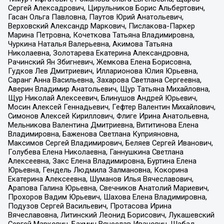
Сергей Алексадрович, Цирульников Борис Альбертович,
Гасан Ольга Павловна, Паутов Юрий Анатольевич,
Верховский Александр Маркович, Пислакова-Паркер
Марина Петровна, Кочеткова Татьяна Владимировна,
Чуркина Наталья Валерьевна, Акимова Татьяна
Николаевна, Золотарева Екатерина Александровна,
Рачинский Ян Збигневич, Жемкова Елена Борисовна,
Гудков Лев Дмитриевич, Илларионова Юлия Юрьевна,
Саранг Анна Васильевна, Захарова Светлана Сергеевна,
Аверин Владимир Анатольевич, Щур Татьяна Михайловна,
Щур Николай Алексеевич, Блинушов Андрей Юрьевич,
Мосин Алексей Геннадьевич, Гефтер Валентин Михайлович,
Симонов Алексей Кириллович, Флиге Ирина Анатольевна,
Мельникова Валентина Дмитриевна, Вититинова Елена
Владимировна, Баженова Светлана Куприяновна,
Максимов Сергей Владимирович, Беляев Сергей Иванович,
Голубева Елена Николаевна, Ганнушкина Светлана
Алексеевна, Закс Елена Владимировна, Буртина Елена
Юрьевна, Гендель Людмила Залмановна, Кокорина
Екатерина Алексеевна, Шуманов Илья Вячеславович,
Арапова Галина Юрьевна, Свечников Анатолий Мариевич,
Прохоров Вадим Юрьевич, Шахова Елена Владимировна,
Подузов Сергей Васильевич, Протасова Ирина
Вячеславовна, Литинский Леонид Борисович, Лукашевский
Сергей Маркович, Бахмин Вячеслав Иванович, Шабад