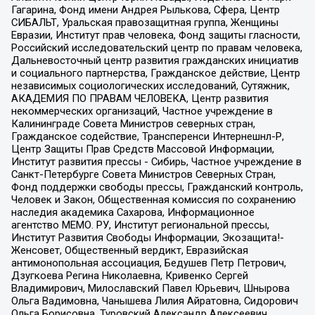
Гагарина, Фонд имени Андрея Рылькова, Сфера, Центр
СИБАЛЬТ, Уральская правозащитная группа, Женщины
Евразии, Институт прав человека, Фонд защиты гласности,
Российский исследовательский центр по правам человека,
Дальневосточный центр развития гражданских инициатив
и социального партнерства, Гражданское действие, Центр
независимых социологических исследований, Сутяжник,
АКАДЕМИЯ ПО ПРАВАМ ЧЕЛОВЕКА, Центр развития
некоммерческих организаций, Частное учреждение в
Калининграде Совета Министров северных стран,
Гражданское содействие, Трансперенси Интернешнл-Р,
Центр Защиты Прав Средств Массовой Информации,
Институт развития прессы - Сибирь, Частное учреждение в
Санкт-Петербурге Совета Министров Северных Стран,
Фонд поддержки свободы прессы, Гражданский контроль,
Человек и Закон, Общественная комиссия по сохранению
наследия академика Сахарова, Информационное
агентство МЕМО. РУ, Институт региональной прессы,
Институт Развития Свободы Информации, Экозащита!-
Женсовет, Общественный вердикт, Евразийская
антимонопольная ассоциация, Бедушев Петр Петрович,
Дзугкоева Регина Николаевна, Кривенко Сергей
Владимирович, Милославский Павел Юрьевич, Шнырова
Ольга Вадимовна, Чанышева Лилия Айратовна, Сидорович
Ольга Борисовна, Туровский Александр Алексеевич,