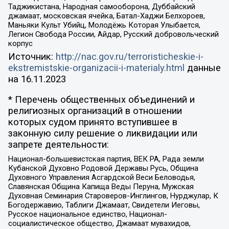
Таджикистана, Народная самооборона, Дуббайский
джамаат, московская ячейка, Батал-Хаджи Белхороев,
Маньяки Культ Убийц, Молодёжь Которая Улыбается,
Легион Свобода России, Айдар, Русский добровольческий
корпус
Источник:
http://nac.gov.ru/terroristicheskie-i-
ekstremistskie-organizacii-i-materialy.html
данные
на
16.11.2023
* Перечень общественных объединений и
религиозных организаций в отношении
которых судом принято вступившее в
законную силу решение о ликвидации или
запрете деятельности:
Национал-большевистская партия, ВЕК РА, Рада земли
Кубанской Духовно Родовой Державы Русь, Община
Духовного Управления Асгардской Веси Беловодья,
Славянская Община Капища Веды Перуна, Мужская
Духовная Семинария Староверов-Инглингов, Нурджулар, К
Богодержавию, Таблиги Джамаат, Свидетели Иеговы,
Русское национальное единство, Национал-
социалистическое общество, Джамаат мувахидов,