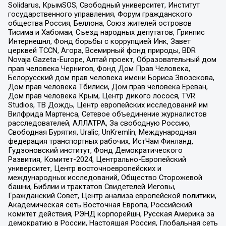
Solidarus, КрымSOS, Свободный университет, Институт
государственного управления, Форум гражданского
общества Россия, Беллона, Союз жителей островов
Тисима и Хабомаи, Съезд народных депутатов, Гринпис
Интернешнл, Фонд борьбы с коррупцией Инк, Завет
церквей TCCN, Агора, Всемирный фонд природы, BDR
Novaja Gazeta-Europe, Алтай проект, Образовательный дом
прав человека Чернигов, Фонд Дом Прав Человека,
Белорусский дом прав человека имени Бориса Звозскова,
Дом прав человека Тбилиси, Дом прав человека Ереван,
Дом прав человека Крым, Центр дикого лосося, TVR
Studios, ТВ Дождь, Центр европейских исследований им
Вилфрида Мартенса, Сетевое объединение журналистов
расследователей, АЛЛАТРА, За свободную Россию,
Свободная Бурятия, Uralic, UnKremlin, Международная
федерация транспортных рабочих, ИстЧам Финланд,
Гудзоновский институт, Фонд Демократического
Развития, Комитет-2024, Центрально-Европейский
университет, Центр восточноевропейских и
международных исследований, Общество Сторожевой
башни, Библии и трактатов Свидетелей Иеговы,
Гражданский Совет, Центр анализа европейской политики,
Академическая сеть Восточная Европа, Российский
комитет действия, РЭНД корпорейшн, Русская Америка за
демократию в России, Настоящая Россия, Глобальная сеть