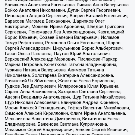
Васильева Анастасия Евгеньевна, Ривина Анна Валерьевна,
Бойко Анатолий Николаевич, Дугин Сергей Георгиевич,
Пивоваров Андрей Сергеевич, Аверин Виталий Евгеньевич,
Барахоев Магомед Бекханович, Шарипков Олег
Викторович, Мошель Ирина Ароновна, Шведов Григорий
Сергеевич, Пономарев Лев Александрович, Каргалицкий
Борис Юльевич, Созаев Валерий Валерьевич, Исламов
Тимур Рифгатович, Романова Ольга Евгеньевна, Щаров
Сергей Алексадрович, Цирульников Борис Альбертович,
Гасан Ольга Павловна, Паутов Юрий Анатольевич,
Верховский Александр Маркович, Пислакова-Паркер
Марина Петровна, Кочеткова Татьяна Владимировна,
Чуркина Наталья Валерьевна, Акимова Татьяна
Николаевна, Золотарева Екатерина Александровна,
Рачинский Ян Збигневич, Жемкова Елена Борисовна,
Гудков Лев Дмитриевич, Илларионова Юлия Юрьевна,
Саранг Анна Васильевна, Захарова Светлана Сергеевна,
Аверин Владимир Анатольевич, Щур Татьяна Михайловна,
Щур Николай Алексеевич, Блинушов Андрей Юрьевич,
Мосин Алексей Геннадьевич, Гефтер Валентин Михайлович,
Симонов Алексей Кириллович, Флиге Ирина Анатольевна,
Мельникова Валентина Дмитриевна, Вититинова Елена
Владимировна, Баженова Светлана Куприяновна,
Максимов Сергей Владимирович, Беляев Сергей Иванович,
Голубева Елена Николаевна, Ганнушкина Светлана