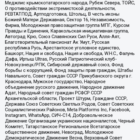
Меджлис крымскотатарского народа, Рубеж Севера, ТОЙС,
О противодействии экстремистской деятельности,
РЕВТАТПОД, Артподготовка, Штольц, В честь иконы
Божией Матери Державная, Сектор 16, Независимость,
Фирма, Молодежная правозащитная группа МПГ, Курсом
Правды и Единения, Каракольская инициативная группа,
Автоград Крю, Союз Славянских Сил Руси, Алля-Аят,
Благотворительный пансионат Ак Умут, Русская
республика Русь, Арестантское уголовное единство,
Башкорт, Нация и свобода, Нация и свобода, W.H.С., Фалунь
Дафа, Иртыш Ultras, Русский Патриотический клуб-
Новокузнецк/РПК, Сибирский державный союз, Фонд
борьбы с коррупцией, Фонд защиты прав граждан, Штабы
Навального, Совет граждан СССР Прикубанского округа г.
Краснодара, Мужское государство, Народное
объединение русского движения, Народное движение
Адат, Народный совет граждан РСФСР СССР
Архангельской области, Проект Штурм, Граждане СССР,
Держава Союз Советских Светлых Родов, Совет Советских
Социалистических Районов, Meta Platforms Inc, Facebook,
Instagram, WhatsApp, СИЧ-С14, Добровольческое
Движение Организации украинских националистов, Черный
Комитет, Татарстанское Региональное Всетатарское
общественное движение, Невоград, Молодежное
Демократическое Движение Весна, Верховный Совет