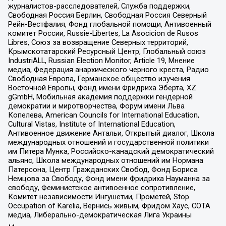
журналистов-расследователей, Служба поддержки,
Свободная Россия Берлин, Свободная Россия Северный
Рейн-Вестфалия, Фонд глобальной помощи, Антивоенный
комитет России, Russie-Libertes, La Asocicion de Rusos
Libres, Союз за возвращение Северных территорий,
Крымскотатарский Ресурсный Центр, Глобальный союз
IndustriALL, Russian Election Monitor, Article 19, Мнение
медиа, Федерация анархического черного креста, Радио
Свободная Европа, Германское общество изучения
Восточной Европы, Фонд имени Фридриха Эберта, XZ
gGmbH, Мобильная академия поддержки гендерной
демократии и миротворчества, Форум имени Льва
Копелева, American Councils for International Education,
Cultural Vistas, Institute of International Education,
Антивоенное движение Антальи, Открытый диалог, Школа
международных отношений и государственной политики
им Питера Мунка, Российско-канадский демократический
альянс, Школа международных отношений им Нормана
Патерсона, Центр Гражданских Свобод, Фонд Бориса
Немцова за Свободу, Фонд имени Фридриха Науманна за
свободу, Феминистское антивоенное сопротивление,
Комитет независимости Ингушетии, Прометей, Stop
Occupation of Karelia, Вернись живым, Фридом Хаус, СОТА
медиа, Либерально-демократическая Лига Украины