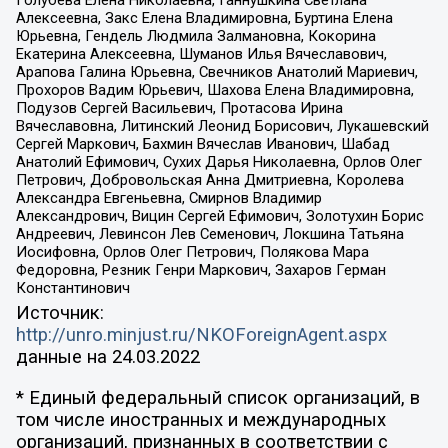
Алексеевна, Закс Елена Владимировна, Буртина Елена
Юрьевна, Гендель Людмила Залмановна, Кокорина
Екатерина Алексеевна, Шуманов Илья Вячеславович,
Арапова Галина Юрьевна, Свечников Анатолий Мариевич,
Прохоров Вадим Юрьевич, Шахова Елена Владимировна,
Подузов Сергей Васильевич, Протасова Ирина
Вячеславовна, Литинский Леонид Борисович, Лукашевский
Сергей Маркович, Бахмин Вячеслав Иванович, Шабад
Анатолий Ефимович, Сухих Дарья Николаевна, Орлов Олег
Петрович, Добровольская Анна Дмитриевна, Королева
Александра Евгеньевна, Смирнов Владимир
Александрович, Вицин Сергей Ефимович, Золотухин Борис
Андреевич, Левинсон Лев Семенович, Локшина Татьяна
Иосифовна, Орлов Олег Петрович, Полякова Мара
Федоровна, Резник Генри Маркович, Захаров Герман
Константинович
Источник:
http://unro.minjust.ru/NKOForeignAgent.aspx
данные на
24.03.2022
* Единый федеральный список организаций, в
том числе иностранных и международных
организаций, признанных в соответствии с