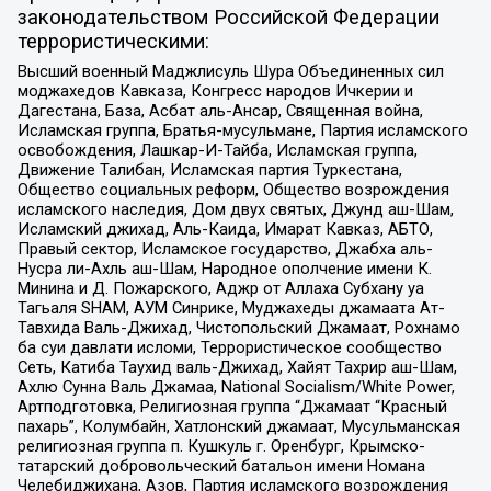
законодательством Российской Федерации
террористическими:
Высший военный Маджлисуль Шура Объединенных сил
моджахедов Кавказа, Конгресс народов Ичкерии и
Дагестана, База, Асбат аль-Ансар, Священная война,
Исламская группа, Братья-мусульмане, Партия исламского
освобождения, Лашкар-И-Тайба, Исламская группа,
Движение Талибан, Исламская партия Туркестана,
Общество социальных реформ, Общество возрождения
исламского наследия, Дом двух святых, Джунд аш-Шам,
Исламский джихад, Аль-Каида, Имарат Кавказ, АБТО,
Правый сектор, Исламское государство, Джабха аль-
Нусра ли-Ахль аш-Шам, Народное ополчение имени К.
Минина и Д. Пожарского, Аджр от Аллаха Субхану уа
Тагьаля SHAM, АУМ Синрике, Муджахеды джамаата Ат-
Тавхида Валь-Джихад, Чистопольский Джамаат, Рохнамо
ба суи давлати исломи, Террористическое сообщество
Сеть, Катиба Таухид валь-Джихад, Хайят Тахрир аш-Шам,
Ахлю Сунна Валь Джамаа, National Socialism/White Power,
Артподготовка, Религиозная группа “Джамаат “Красный
пахарь”, Колумбайн, Хатлонский джамаат, Мусульманская
религиозная группа п. Кушкуль г. Оренбург, Крымско-
татарский добровольческий батальон имени Номана
Челебиджихана, Азов, Партия исламского возрождения