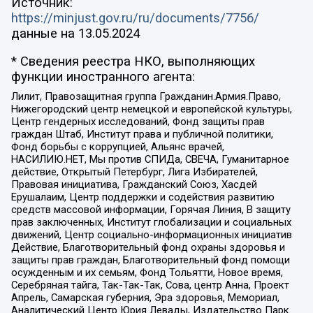
Источник:
https://minjust.gov.ru/ru/documents/7756/
данные на
13.05.2024
* Сведения реестра НКО, выполняющих
функции иностранного агента:
Лилит, Правозащитная группа Гражданин.Армия.Право,
Нижегородский центр немецкой и европейской культуры,
Центр гендерных исследований, Фонд защиты прав
граждан Штаб, Институт права и публичной политики,
Фонд борьбы с коррупцией, Альянс врачей,
НАСИЛИЮ.НЕТ, Мы против СПИДа, СВЕЧА, Гуманитарное
действие, Открытый Петербург, Лига Избирателей,
Правовая инициатива, Гражданский Союз, Хасдей
Ерушалаим, Центр поддержки и содействия развитию
средств массовой информации, Горячая Линия, В защиту
прав заключенных, Институт глобализации и социальных
движений, Центр социально-информационных инициатив
Действие, Благотворительный фонд охраны здоровья и
защиты прав граждан, Благотворительный фонд помощи
осужденным и их семьям, Фонд Тольятти, Новое время,
Серебряная тайга, Так-Так-Так, Сова, центр Анна, Проект
Апрель, Самарская губерния, Эра здоровья, Мемориал,
Аналитический Центр Юрия Левады, Издательство Парк