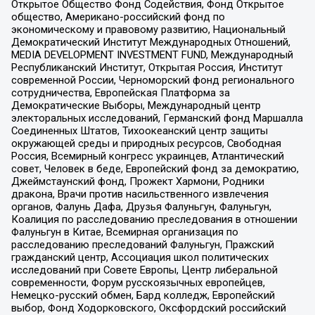
Открытое Общество Фонд Содействия, Фонд Открытое
общество, Американо-российский фонд по
экономическому и правовому развитию, Национальный
Демократический Институт Международных Отношений,
MEDIA DEVELOPMENT INVESTMENT FUND, Международный
Республиканский Институт, Открытая Россия, Институт
современной России, Черноморский фонд регионального
сотрудничества, Европейская Платформа за
Демократические Выборы, Международный центр
электоральных исследований, Германский фонд Маршалла
Соединенных Штатов, Тихоокеанский центр защиты
окружающей среды и природных ресурсов, Свободная
Россия, Всемирный конгресс украинцев, Атлантический
совет, Человек в беде, Европейский фонд за демократию,
Джеймстаунский фонд, Прожект Хармони, Родники
дракона, Врачи против насильственного извлечения
органов, Фалунь Дафа, Друзья Фалуньгун, Фалуньгун,
Коалиция по расследованию преследования в отношении
Фалуньгун в Китае, Всемирная организация по
расследованию преследований Фалуньгун, Пражский
гражданский центр, Ассоциация школ политических
исследований при Совете Европы, Центр либеральной
современности, Форум русскоязычных европейцев,
Немецко-русский обмен, Бард колледж, Европейский
выбор, Фонд Ходорковского, Оксфордский российский