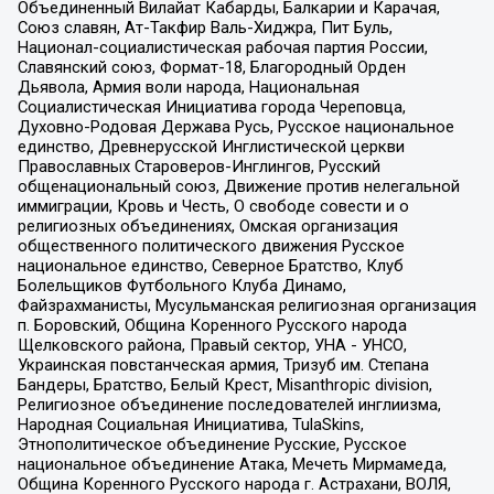
Объединенный Вилайат Кабарды, Балкарии и Карачая,
Союз славян, Ат-Такфир Валь-Хиджра, Пит Буль,
Национал-социалистическая рабочая партия России,
Славянский союз, Формат-18, Благородный Орден
Дьявола, Армия воли народа, Национальная
Социалистическая Инициатива города Череповца,
Духовно-Родовая Держава Русь, Русское национальное
единство, Древнерусской Инглистической церкви
Православных Староверов-Инглингов, Русский
общенациональный союз, Движение против нелегальной
иммиграции, Кровь и Честь, О свободе совести и о
религиозных объединениях, Омская организация
общественного политического движения Русское
национальное единство, Северное Братство, Клуб
Болельщиков Футбольного Клуба Динамо,
Файзрахманисты, Мусульманская религиозная организация
п. Боровский, Община Коренного Русского народа
Щелковского района, Правый сектор, УНА - УНСО,
Украинская повстанческая армия, Тризуб им. Степана
Бандеры, Братство, Белый Крест, Misanthropic division,
Религиозное объединение последователей инглиизма,
Народная Социальная Инициатива, TulaSkins,
Этнополитическое объединение Русские, Русское
национальное объединение Атака, Мечеть Мирмамеда,
Община Коренного Русского народа г. Астрахани, ВОЛЯ,