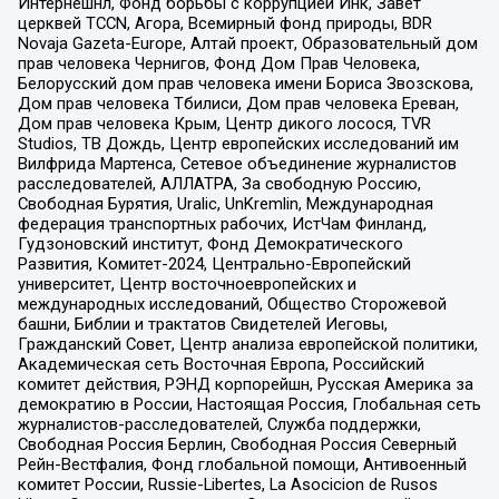
Интернешнл, Фонд борьбы с коррупцией Инк, Завет
церквей TCCN, Агора, Всемирный фонд природы, BDR
Novaja Gazeta-Europe, Алтай проект, Образовательный дом
прав человека Чернигов, Фонд Дом Прав Человека,
Белорусский дом прав человека имени Бориса Звозскова,
Дом прав человека Тбилиси, Дом прав человека Ереван,
Дом прав человека Крым, Центр дикого лосося, TVR
Studios, ТВ Дождь, Центр европейских исследований им
Вилфрида Мартенса, Сетевое объединение журналистов
расследователей, АЛЛАТРА, За свободную Россию,
Свободная Бурятия, Uralic, UnKremlin, Международная
федерация транспортных рабочих, ИстЧам Финланд,
Гудзоновский институт, Фонд Демократического
Развития, Комитет-2024, Центрально-Европейский
университет, Центр восточноевропейских и
международных исследований, Общество Сторожевой
башни, Библии и трактатов Свидетелей Иеговы,
Гражданский Совет, Центр анализа европейской политики,
Академическая сеть Восточная Европа, Российский
комитет действия, РЭНД корпорейшн, Русская Америка за
демократию в России, Настоящая Россия, Глобальная сеть
журналистов-расследователей, Служба поддержки,
Свободная Россия Берлин, Свободная Россия Северный
Рейн-Вестфалия, Фонд глобальной помощи, Антивоенный
комитет России, Russie-Libertes, La Asocicion de Rusos