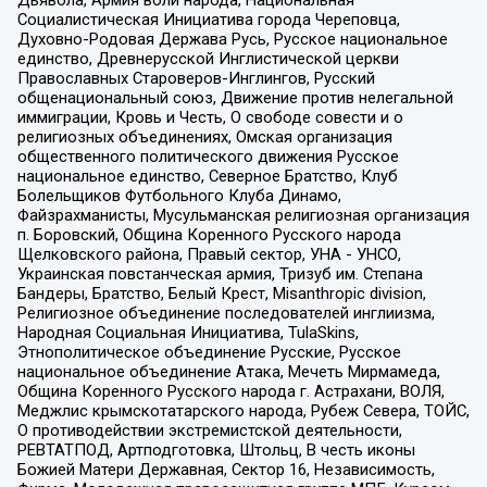
Социалистическая Инициатива города Череповца,
Духовно-Родовая Держава Русь, Русское национальное
единство, Древнерусской Инглистической церкви
Православных Староверов-Инглингов, Русский
общенациональный союз, Движение против нелегальной
иммиграции, Кровь и Честь, О свободе совести и о
религиозных объединениях, Омская организация
общественного политического движения Русское
национальное единство, Северное Братство, Клуб
Болельщиков Футбольного Клуба Динамо,
Файзрахманисты, Мусульманская религиозная организация
п. Боровский, Община Коренного Русского народа
Щелковского района, Правый сектор, УНА - УНСО,
Украинская повстанческая армия, Тризуб им. Степана
Бандеры, Братство, Белый Крест, Misanthropic division,
Религиозное объединение последователей инглиизма,
Народная Социальная Инициатива, TulaSkins,
Этнополитическое объединение Русские, Русское
национальное объединение Атака, Мечеть Мирмамеда,
Община Коренного Русского народа г. Астрахани, ВОЛЯ,
Меджлис крымскотатарского народа, Рубеж Севера, ТОЙС,
О противодействии экстремистской деятельности,
РЕВТАТПОД, Артподготовка, Штольц, В честь иконы
Божией Матери Державная, Сектор 16, Независимость,