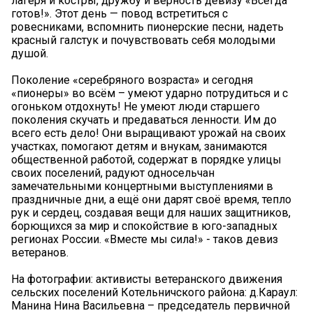
лагеря и костры, дружбу и верность девизу «Всегда
готов!». Этот день — повод встретиться с
ровесниками, вспомнить пионерские песни, надеть
красный галстук и почувствовать себя молодыми
душой.
Поколение «серебряного возраста» и сегодня
«пионеры» во всём – умеют ударно потрудиться и с
огоньком отдохнуть! Не умеют люди старшего
поколения скучать и предаваться ленности. Им до
всего есть дело! Они выращивают урожай на своих
участках, помогают детям и внукам, занимаются
общественной работой, содержат в порядке улицы
своих поселений, радуют односельчан
замечательными концертными выступлениями в
праздничные дни, а ещё они дарят своё время, тепло
рук и сердец, создавая вещи для наших защитников,
борющихся за мир и спокойствие в юго-западных
регионах России. «Вместе мы сила!» - таков девиз
ветеранов.
На фотографии: активисты ветеранского движения
сельских поселений Котельничского района: д.Караул:
Манина Нина Васильевна – председатель первичной