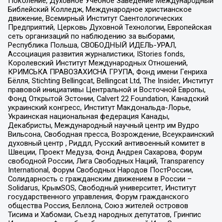
Поколение, Духовное Учебное Заведение Международный
Библейский Колледж, Международное христианское
движение, Всемирный Институт Саентологических
Предприятий, Церковь Духовной Технологии, Европейская
сеть организаций по наблюдению за выборами,
Республика Польша, СВОБОДНЫЙ ИДЕЛЬ-УРАЛ,
Ассоциация развития журналистики, IStories fonds,
Королевский Институт Международных Отношений,
КРИМСЬКА ПРАВОЗАХИСНА ГРУПА, Фонд имени Генриха
Бёлля, Stichting Bellingcat, Bellingcat Ltd, The Insider, Институт
правовой инициативы Центральной и Восточной Европы,
Фонд Открытой Эстонии, Calvert 22 Foundation, Канадский
украинский конгресс, Институт Макдональда-Лорье,
Украинская национальная федерация Канады,
Декабристы, Международный научный центр им Вудро
Вильсона, Свободная пресса, Возрождение, Всеукраинский
духовный центр , Риддл, Русский антивоенный комитет в
Швеции, Проект Медуза, Фонд Андрея Сахарова, Форум
свободной России, Лига Свободных Наций, Transparеncy
International, Форум Свободных Народов ПостРоссии,
Солидарность с гражданским движением в России –
Solidarus, КрымSOS, Свободный университет, Институт
государственного управления, Форум гражданского
общества Россия, Беллона, Союз жителей островов
Тисима и Хабомаи, Съезд народных депутатов, Гринпис