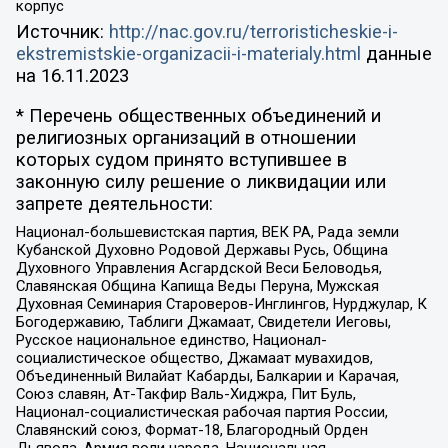
корпус
Источник:
http://nac.gov.ru/terroristicheskie-i-
ekstremistskie-organizacii-i-materialy.html
данные
на
16.11.2023
* Перечень общественных объединений и
религиозных организаций в отношении
которых судом принято вступившее в
законную силу решение о ликвидации или
запрете деятельности:
Национал-большевистская партия, ВЕК РА, Рада земли
Кубанской Духовно Родовой Державы Русь, Община
Духовного Управления Асгардской Веси Беловодья,
Славянская Община Капища Веды Перуна, Мужская
Духовная Семинария Староверов-Инглингов, Нурджулар, К
Богодержавию, Таблиги Джамаат, Свидетели Иеговы,
Русское национальное единство, Национал-
социалистическое общество, Джамаат мувахидов,
Объединенный Вилайат Кабарды, Балкарии и Карачая,
Союз славян, Ат-Такфир Валь-Хиджра, Пит Буль,
Национал-социалистическая рабочая партия России,
Славянский союз, Формат-18, Благородный Орден
Дьявола, Армия воли народа, Национальная