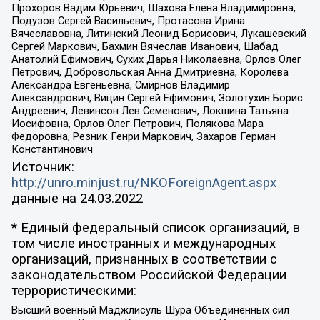
Прохоров Вадим Юрьевич, Шахова Елена Владимировна,
Подузов Сергей Васильевич, Протасова Ирина
Вячеславовна, Литинский Леонид Борисович, Лукашевский
Сергей Маркович, Бахмин Вячеслав Иванович, Шабад
Анатолий Ефимович, Сухих Дарья Николаевна, Орлов Олег
Петрович, Добровольская Анна Дмитриевна, Королева
Александра Евгеньевна, Смирнов Владимир
Александрович, Вицин Сергей Ефимович, Золотухин Борис
Андреевич, Левинсон Лев Семенович, Локшина Татьяна
Иосифовна, Орлов Олег Петрович, Полякова Мара
Федоровна, Резник Генри Маркович, Захаров Герман
Константинович
Источник:
http://unro.minjust.ru/NKOForeignAgent.aspx
данные на
24.03.2022
* Единый федеральный список организаций, в
том числе иностранных и международных
организаций, признанных в соответствии с
законодательством Российской Федерации
террористическими:
Высший военный Маджлисуль Шура Объединенных сил