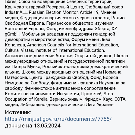
Libres, Союз за возвращение Северных территорий,
Крымскотатарский Ресурсный Центр, Глобальный союз
IndustriALL, Russian Election Monitor, Article 19, Мнение
медиа, Федерация анархического черного креста, Радио
Свободная Европа, Германское общество изучения
Восточной Европы, Фонд имени Фридриха Эберта, XZ
gGmbH, Мобильная академия поддержки гендерной
демократии и миротворчества, Форум имени Льва
Копелева, American Councils for International Education,
Cultural Vistas, Institute of International Education,
Антивоенное движение Антальи, Открытый диалог, Школа
международных отношений и государственной политики
им Питера Мунка, Российско-канадский демократический
альянс, Школа международных отношений им Нормана
Патерсона, Центр Гражданских Свобод, Фонд Бориса
Немцова за Свободу, Фонд имени Фридриха Науманна за
свободу, Феминистское антивоенное сопротивление,
Комитет независимости Ингушетии, Прометей, Stop
Occupation of Karelia, Вернись живым, Фридом Хаус, СОТА
медиа, Либерально-демократическая Лига Украины
Источник:
https://minjust.gov.ru/ru/documents/7756/
данные на
13.05.2024