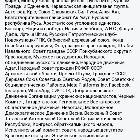
Фирма, Молодежная правозащитная группа МПГ, Курсом
Правды и Единения, Каракольская инициативная группа,
Автоград Крю, Союз Славянских Сил Руси, Алля-Аят,
Благотворительный пансионат Ак Умут, Русская
республика Русь, Арестантское уголовное единство,
Башкорт, Нация и свобода, Нация и свобода, W.H.С., Фалунь
Дафа, Иртыш Ultras, Русский Патриотический клуб-
Новокузнецк/РПК, Сибирский державный союз, Фонд
борьбы с коррупцией, Фонд защиты прав граждан, Штабы
Навального, Совет граждан СССР Прикубанского округа г.
Краснодара, Мужское государство, Народное
объединение русского движения, Народное движение
Адат, Народный совет граждан РСФСР СССР
Архангельской области, Проект Штурм, Граждане СССР,
Держава Союз Советских Светлых Родов, Совет Советских
Социалистических Районов, Meta Platforms Inc, Facebook,
Instagram, WhatsApp, СИЧ-С14, Добровольческое
Движение Организации украинских националистов, Черный
Комитет, Татарстанское Региональное Всетатарское
общественное движение, Невоград, Молодежное
Демократическое Движение Весна, Верховный Совет
Татарской Автономной Советской Социалистической
Республики, Конгресс ойрат-калмыцкого народа,
Исполнительный комитет совета народных депутатов
Красноярского края, Этническое национальное