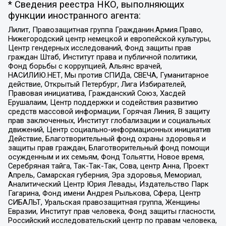
* Сведения реестра НКО, выполняющих
функции иностранного агента:
Лилит, Правозащитная группа Гражданин.Армия.Право,
Нижегородский центр немецкой и европейской культуры,
Центр гендерных исследований, Фонд защиты прав
граждан Штаб, Институт права и публичной политики,
Фонд борьбы с коррупцией, Альянс врачей,
НАСИЛИЮ.НЕТ, Мы против СПИДа, СВЕЧА, Гуманитарное
действие, Открытый Петербург, Лига Избирателей,
Правовая инициатива, Гражданский Союз, Хасдей
Ерушалаим, Центр поддержки и содействия развитию
средств массовой информации, Горячая Линия, В защиту
прав заключенных, Институт глобализации и социальных
движений, Центр социально-информационных инициатив
Действие, Благотворительный фонд охраны здоровья и
защиты прав граждан, Благотворительный фонд помощи
осужденным и их семьям, Фонд Тольятти, Новое время,
Серебряная тайга, Так-Так-Так, Сова, центр Анна, Проект
Апрель, Самарская губерния, Эра здоровья, Мемориал,
Аналитический Центр Юрия Левады, Издательство Парк
Гагарина, Фонд имени Андрея Рылькова, Сфера, Центр
СИБАЛЬТ, Уральская правозащитная группа, Женщины
Евразии, Институт прав человека, Фонд защиты гласности,
Российский исследовательский центр по правам человека,