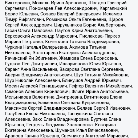
Викторович, Мошель Ирина Ароновна, Шведов Григорий
Сергеевич, Пономарев Лев Александрович, Каргалицкий
Борис Юльевич, Созаев Валерий Валерьевич, Исламов
Тимур Рифгатович, Романова Ольга Евгеньевна, Щаров
Сергей Алексадрович, Цирульников Борис Альбертович,
Гасан Ольга Павловна, Паутов Юрий Анатольевич,
Верховский Александр Маркович, Пислакова-Паркер
Марина Петровна, Кочеткова Татьяна Владимировна,
Чуркина Наталья Валерьевна, Акимова Татьяна
Николаевна, Золотарева Екатерина Александровна,
Рачинский Ян Збигневич, Жемкова Елена Борисовна,
Гудков Лев Дмитриевич, Илларионова Юлия Юрьевна,
Саранг Анна Васильевна, Захарова Светлана Сергеевна,
Аверин Владимир Анатольевич, Щур Татьяна Михайловна,
Щур Николай Алексеевич, Блинушов Андрей Юрьевич,
Мосин Алексей Геннадьевич, Гефтер Валентин Михайлович,
Симонов Алексей Кириллович, Флиге Ирина Анатольевна,
Мельникова Валентина Дмитриевна, Вититинова Елена
Владимировна, Баженова Светлана Куприяновна,
Максимов Сергей Владимирович, Беляев Сергей Иванович,
Голубева Елена Николаевна, Ганнушкина Светлана
Алексеевна, Закс Елена Владимировна, Буртина Елена
Юрьевна, Гендель Людмила Залмановна, Кокорина
Екатерина Алексеевна, Шуманов Илья Вячеславович,
Арапова Галина Юрьевна, Свечников Анатолий Мариевич,