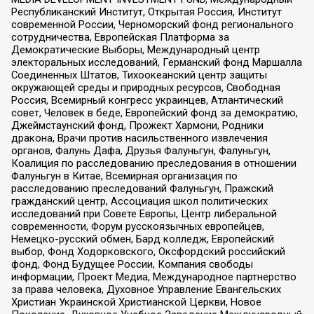
Республиканский Институт, Открытая Россия, Институт
современной России, Черноморский фонд регионального
сотрудничества, Европейская Платформа за
Демократические Выборы, Международный центр
электоральных исследований, Германский фонд Маршалла
Соединенных Штатов, Тихоокеанский центр защиты
окружающей среды и природных ресурсов, Свободная
Россия, Всемирный конгресс украинцев, Атлантический
совет, Человек в беде, Европейский фонд за демократию,
Джеймстаунский фонд, Прожект Хармони, Родники
дракона, Врачи против насильственного извлечения
органов, Фалунь Дафа, Друзья Фалуньгун, Фалуньгун,
Коалиция по расследованию преследования в отношении
Фалуньгун в Китае, Всемирная организация по
расследованию преследований Фалуньгун, Пражский
гражданский центр, Ассоциация школ политических
исследований при Совете Европы, Центр либеральной
современности, Форум русскоязычных европейцев,
Немецко-русский обмен, Бард колледж, Европейский
выбор, Фонд Ходорковского, Оксфордский российский
фонд, Фонд Будущее России, Компания свободы
информации, Проект Медиа, Международное партнерство
за права человека, Духовное Управление Евангельских
Христиан Украинской Христианской Церкви, Новое