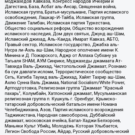
моджахедов Кавказа, Конгресс народов Ичкерии и
Дагестана, База, Асбат аль-Ансар, Священная война,
Исламская группа, Братья-мусульмане, Партия исламского
освобождения, Лашкар-И-Тайба, Исламская группа,
Движение Талибан, Исламская партия Туркестана,
Общество социальных реформ, Общество возрождения
исламского наследия, Дом двух святых, Джунд аш-Шам,
Исламский джихад, Аль-Каида, Имарат Кавказ, АБТО,
Правый сектор, Исламское государство, Джабха аль-
Нусра ли-Ахль аш-Шам, Народное ополчение имени К.
Минина и Д. Пожарского, Аджр от Аллаха Субхану уа
Тагьаля SHAM, АУМ Синрике, Муджахеды джамаата Ат-
Тавхида Валь-Джихад, Чистопольский Джамаат, Рохнамо
ба суи давлати исломи, Террористическое сообщество
Сеть, Катиба Таухид валь-Джихад, Хайят Тахрир аш-Шам,
Ахлю Сунна Валь Джамаа, National Socialism/White Power,
Артподготовка, Религиозная группа “Джамаат “Красный
пахарь”, Колумбайн, Хатлонский джамаат, Мусульманская
религиозная группа п. Кушкуль г. Оренбург, Крымско-
татарский добровольческий батальон имени Номана
Челебиджихана, Азов, Партия исламского возрождения
Таджикистана, Народная самооборона, Дуббайский
джамаат, московская ячейка, Батал-Хаджи Белхороев,
Маньяки Культ Убийц, Молодёжь Которая Улыбается,
Легион Свобода России, Айдар, Русский добровольческий