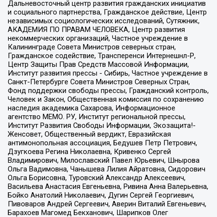
Дальневосточный центр развития гражданских инициатив
и социального партнерства, Гражданское действие, Центр
независимых социологических исследований, Сутяжник,
АКАДЕМИЯ ПО ПРАВАМ ЧЕЛОВЕКА, Центр развития
некоммерческих организаций, Частное учреждение в
Калининграде Совета Министров северных стран,
Гражданское содействие, Трансперенси Интернешнл-Р,
Центр Защиты Прав Средств Массовой Информации,
Институт развития прессы - Сибирь, Частное учреждение в
Санкт-Петербурге Совета Министров Северных Стран,
Фонд поддержки свободы прессы, Гражданский контроль,
Человек и Закон, Общественная комиссия по сохранению
наследия академика Сахарова, Информационное
агентство МЕМО. РУ, Институт региональной прессы,
Институт Развития Свободы Информации, Экозащита!-
Женсовет, Общественный вердикт, Евразийская
антимонопольная ассоциация, Бедушев Петр Петрович,
Дзугкоева Регина Николаевна, Кривенко Сергей
Владимирович, Милославский Павел Юрьевич, Шнырова
Ольга Вадимовна, Чанышева Лилия Айратовна, Сидорович
Ольга Борисовна, Туровский Александр Алексеевич,
Васильева Анастасия Евгеньевна, Ривина Анна Валерьевна,
Бойко Анатолий Николаевич, Дугин Сергей Георгиевич,
Пивоваров Андрей Сергеевич, Аверин Виталий Евгеньевич,
Барахоев Магомед Бекханович, Шарипков Олег