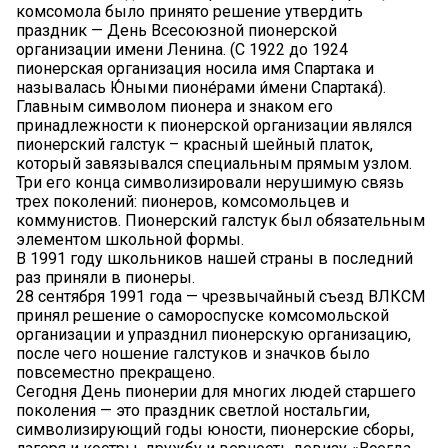
комсомола было принято решение утвердить
праздник — День Всесоюзной пионерской
организации имени Ленина. (С 1922 до 1924
пионерская организация носила имя Спартака и
называлась Ю́ными пионе́рами и́мени Спартака́).
Главным символом пионера и знаком его
принадлежности к пионерской организации являлся
пионерский галстук – красный шейный платок,
который завязывался специальным прямым узлом.
Три его конца символизировали нерушимую связь
трех поколений: пионеров, комсомольцев и
коммунистов. Пионерский галстук был обязательным
элементом школьной формы.
В 1991 году школьников нашей страны в последний
раз приняли в пионеры.
28 сентября 1991 года — чрезвычайный съезд ВЛКСМ
принял решение о самороспуске комсомольской
организации и упразднил пионерскую организацию,
после чего ношение галстуков и значков было
повсеместно прекращено.
Сегодня День пионерии для многих людей старшего
поколения — это праздник светлой ностальгии,
символизирующий годы юности, пионерские сборы,