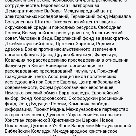
современной России, Черноморский фонд регионального
сотрудничества, Европейская Платформа за
Демократические Выборы, Международный центр
электоральных исследований, Германский фонд Маршалла
Соединенных Штатов, Тихоокеанский центр защиты
окружающей среды и природных ресурсов, Свободная
Россия, Всемирный конгресс украинцев, Атлантический
совет, Человек в беде, Европейский фонд за демократию,
Джеймстаунский фонд, Прожект Хармони, Родники
дракона, Врачи против насильственного извлечения
органов, Фалунь Дафа, Друзья Фалуньгун, Фалуньгун,
Коалиция по расследованию преследования в отношении
Фалуньгун в Китае, Всемирная организация по
расследованию преследований Фалуньгун, Пражский
гражданский центр, Ассоциация школ политических
исследований при Совете Европы, Центр либеральной
современности, Форум русскоязычных европейцев,
Немецко-русский обмен, Бард колледж, Европейский
выбор, Фонд Ходорковского, Оксфордский российский
фонд, Фонд Будущее России, Компания свободы
информации, Проект Медиа, Международное партнерство
за права человека, Духовное Управление Евангельских
Христиан Украинской Христианской Церкви, Новое
Поколение, Духовное Учебное Заведение Международный
Библейский Колледж, Международное христианское