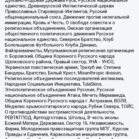
Духовно-Родовая Держава Русь, Русское национальное
единство, Древнерусской Инглистической церкви
Православных Староверов-Инглингов, Русский
общенациональный союз, Движение против нелегальной
иммиграции, Кровь и Честь, О свободе совести и о
религиозных объединениях, Омская организация
общественного политического движения Русское
национальное единство, Северное Братство, Клуб
Болельщиков Футбольного Клуба Динамо,
Файзрахманисты, Мусульманская религиозная организация
п. Боровский, Община Коренного Русского народа
Щелковского района, Правый сектор, УНА - УНСО,
Украинская повстанческая армия, Тризуб им. Степана
Бандеры, Братство, Белый Крест, Misanthropic division,
Религиозное объединение последователей инглиизма,
Народная Социальная Инициатива, TulaSkins,
Этнополитическое объединение Русские, Русское
национальное объединение Атака, Мечеть Мирмамеда,
Община Коренного Русского народа г. Астрахани, ВОЛЯ,
Меджлис крымскотатарского народа, Рубеж Севера, ТОЙС,
О противодействии экстремистской деятельности,
РЕВТАТПОД, Артподготовка, Штольц, В честь иконы
Божией Матери Державная, Сектор 16, Независимость,
Фирма, Молодежная правозащитная группа МПГ, Курсом
Правды и Единения, Каракольская инициативная группа,