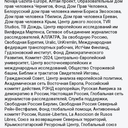
Novaja Gazeta-Europe, Алтай проект, Образовательный дом
прав человека Чернигов, Фонд Дом Прав Человека,
Белорусский дом прав человека имени Бориса Звозскова,
Дом прав человека Тбилиси, Дом прав человека Ереван,
Дом прав человека Крым, Центр дикого лосося, TVR
Studios, ТВ Дождь, Центр европейских исследований им
Вилфрида Мартенса, Сетевое объединение журналистов
расследователей, АЛЛАТРА, За свободную Россию,
Свободная Бурятия, Uralic, UnKremlin, Международная
федерация транспортных рабочих, ИстЧам Финланд,
Гудзоновский институт, Фонд Демократического
Развития, Комитет-2024, Центрально-Европейский
университет, Центр восточноевропейских и
международных исследований, Общество Сторожевой
башни, Библии и трактатов Свидетелей Иеговы,
Гражданский Совет, Центр анализа европейской политики,
Академическая сеть Восточная Европа, Российский
комитет действия, РЭНД корпорейшн, Русская Америка за
демократию в России, Настоящая Россия, Глобальная сеть
журналистов-расследователей, Служба поддержки,
Свободная Россия Берлин, Свободная Россия Северный
Рейн-Вестфалия, Фонд глобальной помощи, Антивоенный
комитет России, Russie-Libertes, La Asocicion de Rusos
Libres, Союз за возвращение Северных территорий,
Крымскотатарский Ресурсный Центр, Глобальный союз