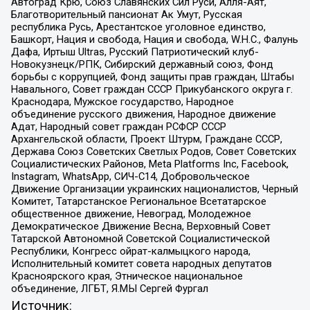
Автоград Крю, Союз Славянских Сил Руси, Алля-Аят,
Благотворительный пансионат Ак Умут, Русская
республика Русь, Арестантское уголовное единство,
Башкорт, Нация и свобода, Нация и свобода, W.H.С., Фалунь
Дафа, Иртыш Ultras, Русский Патриотический клуб-
Новокузнецк/РПК, Сибирский державный союз, Фонд
борьбы с коррупцией, Фонд защиты прав граждан, Штабы
Навального, Совет граждан СССР Прикубанского округа г.
Краснодара, Мужское государство, Народное
объединение русского движения, Народное движение
Адат, Народный совет граждан РСФСР СССР
Архангельской области, Проект Штурм, Граждане СССР,
Держава Союз Советских Светлых Родов, Совет Советских
Социалистических Районов, Meta Platforms Inc, Facebook,
Instagram, WhatsApp, СИЧ-С14, Добровольческое
Движение Организации украинских националистов, Черный
Комитет, Татарстанское Региональное Всетатарское
общественное движение, Невоград, Молодежное
Демократическое Движение Весна, Верховный Совет
Татарской Автономной Советской Социалистической
Республики, Конгресс ойрат-калмыцкого народа,
Исполнительный комитет совета народных депутатов
Красноярского края, Этническое национальное
объединение, ЛГБТ, Я.МЫ Сергей Фургал
Источник: