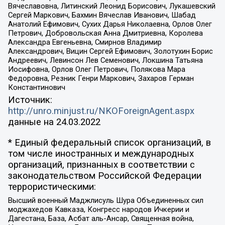
Вячеславовна, Литинский Леонид Борисович, Лукашевский
Сергей Маркович, Бахмин Вячеслав Иванович, Шабад
Анатолий Ефимович, Сухих Дарья Николаевна, Орлов Олег
Петрович, Добровольская Анна Дмитриевна, Королева
Александра Евгеньевна, Смирнов Владимир
Александрович, Вицин Сергей Ефимович, Золотухин Борис
Андреевич, Левинсон Лев Семенович, Локшина Татьяна
Иосифовна, Орлов Олег Петрович, Полякова Мара
Федоровна, Резник Генри Маркович, Захаров Герман
Константинович
Источник:
http://unro.minjust.ru/NKOForeignAgent.aspx
данные на
24.03.2022
* Единый федеральный список организаций, в
том числе иностранных и международных
организаций, признанных в соответствии с
законодательством Российской Федерации
террористическими:
Высший военный Маджлисуль Шура Объединенных сил
моджахедов Кавказа, Конгресс народов Ичкерии и
Дагестана, База, Асбат аль-Ансар, Священная война,