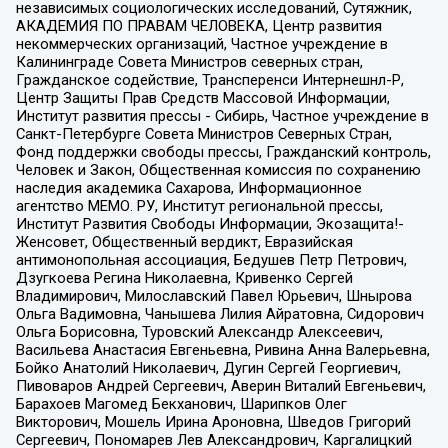
независимых социологических исследований, Сутяжник,
АКАДЕМИЯ ПО ПРАВАМ ЧЕЛОВЕКА, Центр развития
некоммерческих организаций, Частное учреждение в
Калининграде Совета Министров северных стран,
Гражданское содействие, Трансперенси Интернешнл-Р,
Центр Защиты Прав Средств Массовой Информации,
Институт развития прессы - Сибирь, Частное учреждение в
Санкт-Петербурге Совета Министров Северных Стран,
Фонд поддержки свободы прессы, Гражданский контроль,
Человек и Закон, Общественная комиссия по сохранению
наследия академика Сахарова, Информационное
агентство МЕМО. РУ, Институт региональной прессы,
Институт Развития Свободы Информации, Экозащита!-
Женсовет, Общественный вердикт, Евразийская
антимонопольная ассоциация, Бедушев Петр Петрович,
Дзугкоева Регина Николаевна, Кривенко Сергей
Владимирович, Милославский Павел Юрьевич, Шнырова
Ольга Вадимовна, Чанышева Лилия Айратовна, Сидорович
Ольга Борисовна, Туровский Александр Алексеевич,
Васильева Анастасия Евгеньевна, Ривина Анна Валерьевна,
Бойко Анатолий Николаевич, Дугин Сергей Георгиевич,
Пивоваров Андрей Сергеевич, Аверин Виталий Евгеньевич,
Барахоев Магомед Бекханович, Шарипков Олег
Викторович, Мошель Ирина Ароновна, Шведов Григорий
Сергеевич, Пономарев Лев Александрович, Каргалицкий