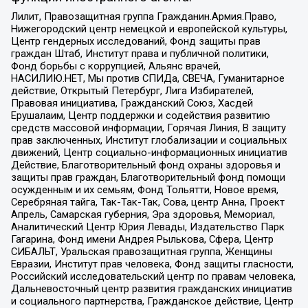
Лилит, Правозащитная группа Гражданин.Армия.Право,
Нижегородский центр немецкой и европейской культуры,
Центр гендерных исследований, Фонд защиты прав
граждан Штаб, Институт права и публичной политики,
Фонд борьбы с коррупцией, Альянс врачей,
НАСИЛИЮ.НЕТ, Мы против СПИДа, СВЕЧА, Гуманитарное
действие, Открытый Петербург, Лига Избирателей,
Правовая инициатива, Гражданский Союз, Хасдей
Ерушалаим, Центр поддержки и содействия развитию
средств массовой информации, Горячая Линия, В защиту
прав заключенных, Институт глобализации и социальных
движений, Центр социально-информационных инициатив
Действие, Благотворительный фонд охраны здоровья и
защиты прав граждан, Благотворительный фонд помощи
осужденным и их семьям, Фонд Тольятти, Новое время,
Серебряная тайга, Так-Так-Так, Сова, центр Анна, Проект
Апрель, Самарская губерния, Эра здоровья, Мемориал,
Аналитический Центр Юрия Левады, Издательство Парк
Гагарина, Фонд имени Андрея Рылькова, Сфера, Центр
СИБАЛЬТ, Уральская правозащитная группа, Женщины
Евразии, Институт прав человека, Фонд защиты гласности,
Российский исследовательский центр по правам человека,
Дальневосточный центр развития гражданских инициатив
и социального партнерства, Гражданское действие, Центр