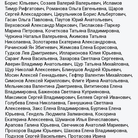
Борис Юльевич, Созаев Валерий Валерьевич, Исламов
Тимур Рифгатович, Романова Ольга Евгеньевна, Щаров
Сергей Алексадрович, Цирульников Борис Альбертович,
Гасан Ольга Павловна, Паутов Юрий Анатольевич,
Верховский Александр Маркович, Пислакова-Паркер
Марина Петровна, Кочеткова Татьяна Владимировна,
Чуркина Наталья Валерьевна, Акимова Татьяна
Николаевна, Золотарева Екатерина Александровна,
Рачинский Ян Збигневич, Жемкова Елена Борисовна,
Гудков Лев Дмитриевич, Илларионова Юлия Юрьевна,
Саранг Анна Васильевна, Захарова Светлана Сергеевна,
Аверин Владимир Анатольевич, Щур Татьяна Михайловна,
Щур Николай Алексеевич, Блинушов Андрей Юрьевич,
Мосин Алексей Геннадьевич, Гефтер Валентин Михайлович,
Симонов Алексей Кириллович, Флиге Ирина Анатольевна,
Мельникова Валентина Дмитриевна, Вититинова Елена
Владимировна, Баженова Светлана Куприяновна,
Максимов Сергей Владимирович, Беляев Сергей Иванович,
Голубева Елена Николаевна, Ганнушкина Светлана
Алексеевна, Закс Елена Владимировна, Буртина Елена
Юрьевна, Гендель Людмила Залмановна, Кокорина
Екатерина Алексеевна, Шуманов Илья Вячеславович,
Арапова Галина Юрьевна, Свечников Анатолий Мариевич,
Прохоров Вадим Юрьевич, Шахова Елена Владимировна,
Подузов Сергей Васильевич, Протасова Ирина