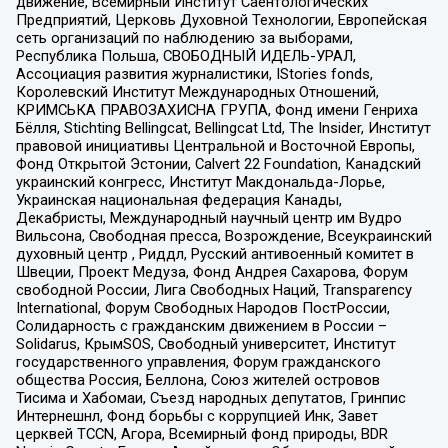
движение, Всемирный Институт Саентологических
Предприятий, Церковь Духовной Технологии, Европейская
сеть организаций по наблюдению за выборами,
Республика Польша, СВОБОДНЫЙ ИДЕЛЬ-УРАЛ,
Ассоциация развития журналистики, IStories fonds,
Королевский Институт Международных Отношений,
КРИМСЬКА ПРАВОЗАХИСНА ГРУПА, Фонд имени Генриха
Бёлля, Stichting Bellingcat, Bellingcat Ltd, The Insider, Институт
правовой инициативы Центральной и Восточной Европы,
Фонд Открытой Эстонии, Calvert 22 Foundation, Канадский
украинский конгресс, Институт Макдональда-Лорье,
Украинская национальная федерация Канады,
Декабристы, Международный научный центр им Вудро
Вильсона, Свободная пресса, Возрождение, Всеукраинский
духовный центр , Риддл, Русский антивоенный комитет в
Швеции, Проект Медуза, Фонд Андрея Сахарова, Форум
свободной России, Лига Свободных Наций, Transparеncy
International, Форум Свободных Народов ПостРоссии,
Солидарность с гражданским движением в России –
Solidarus, КрымSOS, Свободный университет, Институт
государственного управления, Форум гражданского
общества Россия, Беллона, Союз жителей островов
Тисима и Хабомаи, Съезд народных депутатов, Гринпис
Интернешнл, Фонд борьбы с коррупцией Инк, Завет
церквей TCCN, Агора, Всемирный фонд природы, BDR