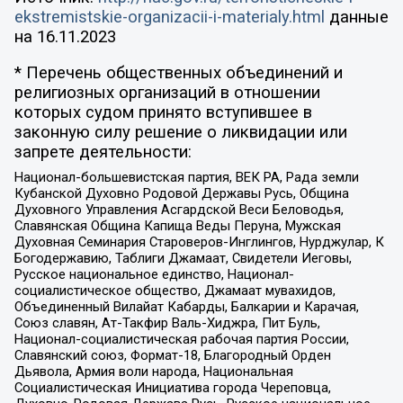
ekstremistskie-organizacii-i-materialy.html
данные
на
16.11.2023
* Перечень общественных объединений и
религиозных организаций в отношении
которых судом принято вступившее в
законную силу решение о ликвидации или
запрете деятельности:
Национал-большевистская партия, ВЕК РА, Рада земли
Кубанской Духовно Родовой Державы Русь, Община
Духовного Управления Асгардской Веси Беловодья,
Славянская Община Капища Веды Перуна, Мужская
Духовная Семинария Староверов-Инглингов, Нурджулар, К
Богодержавию, Таблиги Джамаат, Свидетели Иеговы,
Русское национальное единство, Национал-
социалистическое общество, Джамаат мувахидов,
Объединенный Вилайат Кабарды, Балкарии и Карачая,
Союз славян, Ат-Такфир Валь-Хиджра, Пит Буль,
Национал-социалистическая рабочая партия России,
Славянский союз, Формат-18, Благородный Орден
Дьявола, Армия воли народа, Национальная
Социалистическая Инициатива города Череповца,