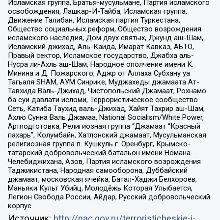
Исламская группа, Братья-мусульмане, Партия исламского
освобождения, Лашкар-И-Тайба, Исламская группа,
Движение Талибан, Исламская партия Туркестана,
Общество социальных реформ, Общество возрождения
исламского наследия, Дом двух святых, Джунд аш-Шам,
Исламский джихад, Аль-Каида, Имарат Кавказ, АБТО,
Правый сектор, Исламское государство, Джабха аль-
Нусра ли-Ахль аш-Шам, Народное ополчение имени К.
Минина и Д. Пожарского, Аджр от Аллаха Субхану уа
Тагьаля SHAM, АУМ Синрике, Муджахеды джамаата Ат-
Тавхида Валь-Джихад, Чистопольский Джамаат, Рохнамо
ба суи давлати исломи, Террористическое сообщество
Сеть, Катиба Таухид валь-Джихад, Хайят Тахрир аш-Шам,
Ахлю Сунна Валь Джамаа, National Socialism/White Power,
Артподготовка, Религиозная группа “Джамаат “Красный
пахарь”, Колумбайн, Хатлонский джамаат, Мусульманская
религиозная группа п. Кушкуль г. Оренбург, Крымско-
татарский добровольческий батальон имени Номана
Челебиджихана, Азов, Партия исламского возрождения
Таджикистана, Народная самооборона, Дуббайский
джамаат, московская ячейка, Батал-Хаджи Белхороев,
Маньяки Культ Убийц, Молодёжь Которая Улыбается,
Легион Свобода России, Айдар, Русский добровольческий
корпус
Источник:
http://nac.gov.ru/terroristicheskie-i-