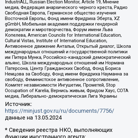
IndustriALL, Russian Election Monitor, Article 19, Мнение
медиа, Федерация анархического черного креста, Радио
Свободная Европа, Германское общество изучения
Восточной Европы, Фонд имени Фридриха Эберта, XZ
gGmbH, Мобильная академия поддержки гендерной
демократии и миротворчества, Форум имени Льва
Копелева, American Councils for International Education,
Cultural Vistas, Institute of International Education,
Антивоенное движение Антальи, Открытый диалог, Школа
международных отношений и государственной политики
им Питера Мунка, Российско-канадский демократический
альянс, Школа международных отношений им Нормана
Патерсона, Центр Гражданских Свобод, Фонд Бориса
Немцова за Свободу, Фонд имени Фридриха Науманна за
свободу, Феминистское антивоенное сопротивление,
Комитет независимости Ингушетии, Прометей, Stop
Occupation of Karelia, Вернись живым, Фридом Хаус, СОТА
медиа, Либерально-демократическая Лига Украины
Источник:
https://minjust.gov.ru/ru/documents/7756/
данные на
13.05.2024
* Сведения реестра НКО, выполняющих
функции иностранного агента: