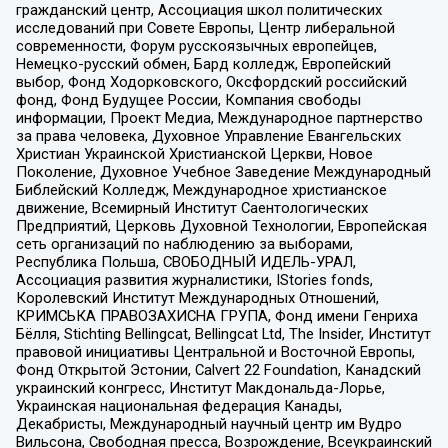
гражданский центр, Ассоциация школ политических
исследований при Совете Европы, Центр либеральной
современности, Форум русскоязычных европейцев,
Немецко-русский обмен, Бард колледж, Европейский
выбор, Фонд Ходорковского, Оксфордский российский
фонд, Фонд Будущее России, Компания свободы
информации, Проект Медиа, Международное партнерство
за права человека, Духовное Управление Евангельских
Христиан Украинской Христианской Церкви, Новое
Поколение, Духовное Учебное Заведение Международный
Библейский Колледж, Международное христианское
движение, Всемирный Институт Саентологических
Предприятий, Церковь Духовной Технологии, Европейская
сеть организаций по наблюдению за выборами,
Республика Польша, СВОБОДНЫЙ ИДЕЛЬ-УРАЛ,
Ассоциация развития журналистики, IStories fonds,
Королевский Институт Международных Отношений,
КРИМСЬКА ПРАВОЗАХИСНА ГРУПА, Фонд имени Генриха
Бёлля, Stichting Bellingcat, Bellingcat Ltd, The Insider, Институт
правовой инициативы Центральной и Восточной Европы,
Фонд Открытой Эстонии, Calvert 22 Foundation, Канадский
украинский конгресс, Институт Макдональда-Лорье,
Украинская национальная федерация Канады,
Декабристы, Международный научный центр им Вудро
Вильсона, Свободная пресса, Возрождение, Всеукраинский