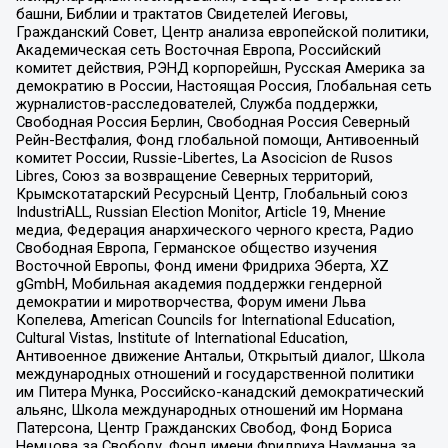
башни, Библии и трактатов Свидетелей Иеговы,
Гражданский Совет, Центр анализа европейской политики,
Академическая сеть Восточная Европа, Российский
комитет действия, РЭНД корпорейшн, Русская Америка за
демократию в России, Настоящая Россия, Глобальная сеть
журналистов-расследователей, Служба поддержки,
Свободная Россия Берлин, Свободная Россия Северный
Рейн-Вестфалия, Фонд глобальной помощи, Антивоенный
комитет России, Russie-Libertes, La Asocicion de Rusos
Libres, Союз за возвращение Северных территорий,
Крымскотатарский Ресурсный Центр, Глобальный союз
IndustriALL, Russian Election Monitor, Article 19, Мнение
медиа, Федерация анархического черного креста, Радио
Свободная Европа, Германское общество изучения
Восточной Европы, Фонд имени Фридриха Эберта, XZ
gGmbH, Мобильная академия поддержки гендерной
демократии и миротворчества, Форум имени Льва
Копелева, American Councils for International Education,
Cultural Vistas, Institute of International Education,
Антивоенное движение Антальи, Открытый диалог, Школа
международных отношений и государственной политики
им Питера Мунка, Российско-канадский демократический
альянс, Школа международных отношений им Нормана
Патерсона, Центр Гражданских Свобод, Фонд Бориса
Немцова за Свободу, Фонд имени Фридриха Науманна за