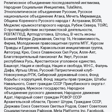
Религиозное объединение последователей инглиизма,
Народная Социальная Инициатива, TulaSkins,
Этнополитическое объединение Русские, Русское
национальное объединение Атака, Мечеть Мирмамеда,
Община Коренного Русского народа г. Астрахани, ВОЛЯ,
Меджлис крымскотатарского народа, Рубеж Севера, ТОЙС,
О противодействии экстремистской деятельности,
РЕВТАТПОД, Артподготовка, Штольц, В честь иконы
Божией Матери Державная, Сектор 16, Независимость,
Фирма, Молодежная правозащитная группа МПГ, Курсом
Правды и Единения, Каракольская инициативная группа,
Автоград Крю, Союз Славянских Сил Руси, Алля-Аят,
Благотворительный пансионат Ак Умут, Русская
республика Русь, Арестантское уголовное единство,
Башкорт, Нация и свобода, Нация и свобода, W.H.С., Фалунь
Дафа, Иртыш Ultras, Русский Патриотический клуб-
Новокузнецк/РПК, Сибирский державный союз, Фонд
борьбы с коррупцией, Фонд защиты прав граждан, Штабы
Навального, Совет граждан СССР Прикубанского округа г.
Краснодара, Мужское государство, Народное
объединение русского движения, Народное движение
Адат, Народный совет граждан РСФСР СССР
Архангельской области, Проект Штурм, Граждане СССР,
Держава Союз Советских Светлых Родов, Совет Советских
Социалистических Районов, Meta Platforms Inc, Facebook,