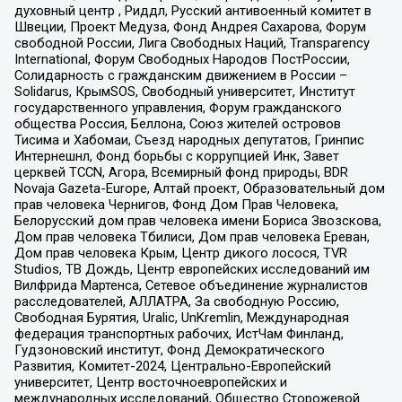
духовный центр , Риддл, Русский антивоенный комитет в
Швеции, Проект Медуза, Фонд Андрея Сахарова, Форум
свободной России, Лига Свободных Наций, Transparеncy
International, Форум Свободных Народов ПостРоссии,
Солидарность с гражданским движением в России –
Solidarus, КрымSOS, Свободный университет, Институт
государственного управления, Форум гражданского
общества Россия, Беллона, Союз жителей островов
Тисима и Хабомаи, Съезд народных депутатов, Гринпис
Интернешнл, Фонд борьбы с коррупцией Инк, Завет
церквей TCCN, Агора, Всемирный фонд природы, BDR
Novaja Gazeta-Europe, Алтай проект, Образовательный дом
прав человека Чернигов, Фонд Дом Прав Человека,
Белорусский дом прав человека имени Бориса Звозскова,
Дом прав человека Тбилиси, Дом прав человека Ереван,
Дом прав человека Крым, Центр дикого лосося, TVR
Studios, ТВ Дождь, Центр европейских исследований им
Вилфрида Мартенса, Сетевое объединение журналистов
расследователей, АЛЛАТРА, За свободную Россию,
Свободная Бурятия, Uralic, UnKremlin, Международная
федерация транспортных рабочих, ИстЧам Финланд,
Гудзоновский институт, Фонд Демократического
Развития, Комитет-2024, Центрально-Европейский
университет, Центр восточноевропейских и
международных исследований, Общество Сторожевой