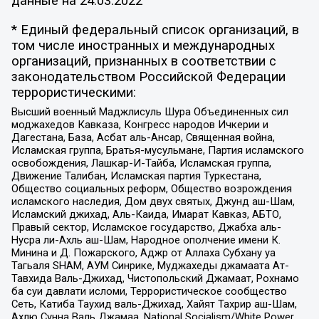
данные на
24.03.2022
* Единый федеральный список организаций, в
том числе иностранных и международных
организаций, признанных в соответствии с
законодательством Российской Федерации
террористическими:
Высший военный Маджлисуль Шура Объединенных сил
моджахедов Кавказа, Конгресс народов Ичкерии и
Дагестана, База, Асбат аль-Ансар, Священная война,
Исламская группа, Братья-мусульмане, Партия исламского
освобождения, Лашкар-И-Тайба, Исламская группа,
Движение Талибан, Исламская партия Туркестана,
Общество социальных реформ, Общество возрождения
исламского наследия, Дом двух святых, Джунд аш-Шам,
Исламский джихад, Аль-Каида, Имарат Кавказ, АБТО,
Правый сектор, Исламское государство, Джабха аль-
Нусра ли-Ахль аш-Шам, Народное ополчение имени К.
Минина и Д. Пожарского, Аджр от Аллаха Субхану уа
Тагьаля SHAM, АУМ Синрике, Муджахеды джамаата Ат-
Тавхида Валь-Джихад, Чистопольский Джамаат, Рохнамо
ба суи давлати исломи, Террористическое сообщество
Сеть, Катиба Таухид валь-Джихад, Хайят Тахрир аш-Шам,
Ахлю Сунна Валь Джамаа, National Socialism/White Power,