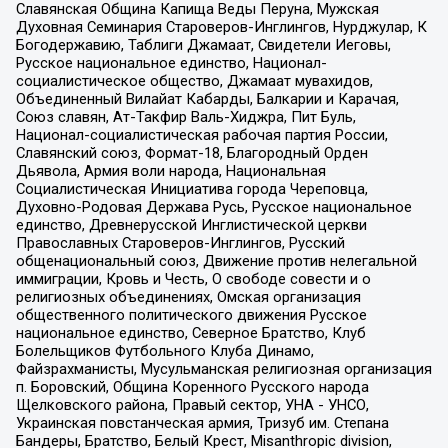
Славянская Община Капища Веды Перуна, Мужская
Духовная Семинария Староверов-Инглингов, Нурджулар, К
Богодержавию, Таблиги Джамаат, Свидетели Иеговы,
Русское национальное единство, Национал-
социалистическое общество, Джамаат мувахидов,
Объединенный Вилайат Кабарды, Балкарии и Карачая,
Союз славян, Ат-Такфир Валь-Хиджра, Пит Буль,
Национал-социалистическая рабочая партия России,
Славянский союз, Формат-18, Благородный Орден
Дьявола, Армия воли народа, Национальная
Социалистическая Инициатива города Череповца,
Духовно-Родовая Держава Русь, Русское национальное
единство, Древнерусской Инглистической церкви
Православных Староверов-Инглингов, Русский
общенациональный союз, Движение против нелегальной
иммиграции, Кровь и Честь, О свободе совести и о
религиозных объединениях, Омская организация
общественного политического движения Русское
национальное единство, Северное Братство, Клуб
Болельщиков Футбольного Клуба Динамо,
Файзрахманисты, Мусульманская религиозная организация
п. Боровский, Община Коренного Русского народа
Щелковского района, Правый сектор, УНА - УНСО,
Украинская повстанческая армия, Тризуб им. Степана
Бандеры, Братство, Белый Крест, Misanthropic division,