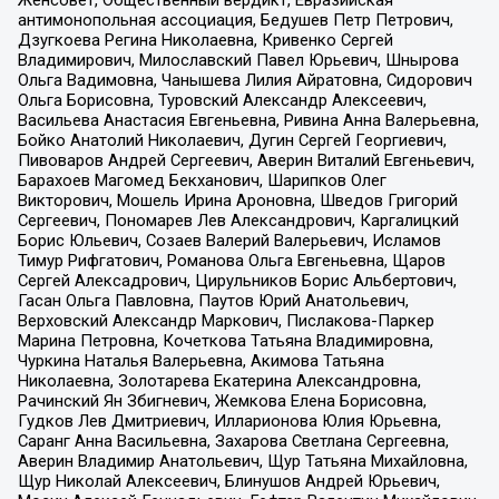
антимонопольная ассоциация, Бедушев Петр Петрович,
Дзугкоева Регина Николаевна, Кривенко Сергей
Владимирович, Милославский Павел Юрьевич, Шнырова
Ольга Вадимовна, Чанышева Лилия Айратовна, Сидорович
Ольга Борисовна, Туровский Александр Алексеевич,
Васильева Анастасия Евгеньевна, Ривина Анна Валерьевна,
Бойко Анатолий Николаевич, Дугин Сергей Георгиевич,
Пивоваров Андрей Сергеевич, Аверин Виталий Евгеньевич,
Барахоев Магомед Бекханович, Шарипков Олег
Викторович, Мошель Ирина Ароновна, Шведов Григорий
Сергеевич, Пономарев Лев Александрович, Каргалицкий
Борис Юльевич, Созаев Валерий Валерьевич, Исламов
Тимур Рифгатович, Романова Ольга Евгеньевна, Щаров
Сергей Алексадрович, Цирульников Борис Альбертович,
Гасан Ольга Павловна, Паутов Юрий Анатольевич,
Верховский Александр Маркович, Пислакова-Паркер
Марина Петровна, Кочеткова Татьяна Владимировна,
Чуркина Наталья Валерьевна, Акимова Татьяна
Николаевна, Золотарева Екатерина Александровна,
Рачинский Ян Збигневич, Жемкова Елена Борисовна,
Гудков Лев Дмитриевич, Илларионова Юлия Юрьевна,
Саранг Анна Васильевна, Захарова Светлана Сергеевна,
Аверин Владимир Анатольевич, Щур Татьяна Михайловна,
Щур Николай Алексеевич, Блинушов Андрей Юрьевич,