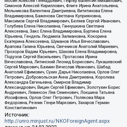
Мосин Алексей Геннадьевич, Гефтер Валентин Михайлович,
Симонов Алексей Кириллович, Флиге Ирина Анатольевна,
Мельникова Валентина Дмитриевна, Вититинова Елена
Владимировна, Баженова Светлана Куприяновна,
Максимов Сергей Владимирович, Беляев Сергей Иванович,
Голубева Елена Николаевна, Ганнушкина Светлана
Алексеевна, Закс Елена Владимировна, Буртина Елена
Юрьевна, Гендель Людмила Залмановна, Кокорина
Екатерина Алексеевна, Шуманов Илья Вячеславович,
Арапова Галина Юрьевна, Свечников Анатолий Мариевич,
Прохоров Вадим Юрьевич, Шахова Елена Владимировна,
Подузов Сергей Васильевич, Протасова Ирина
Вячеславовна, Литинский Леонид Борисович, Лукашевский
Сергей Маркович, Бахмин Вячеслав Иванович, Шабад
Анатолий Ефимович, Сухих Дарья Николаевна, Орлов Олег
Петрович, Добровольская Анна Дмитриевна, Королева
Александра Евгеньевна, Смирнов Владимир
Александрович, Вицин Сергей Ефимович, Золотухин Борис
Андреевич, Левинсон Лев Семенович, Локшина Татьяна
Иосифовна, Орлов Олег Петрович, Полякова Мара
Федоровна, Резник Генри Маркович, Захаров Герман
Константинович
Источник:
http://unro.minjust.ru/NKOForeignAgent.aspx