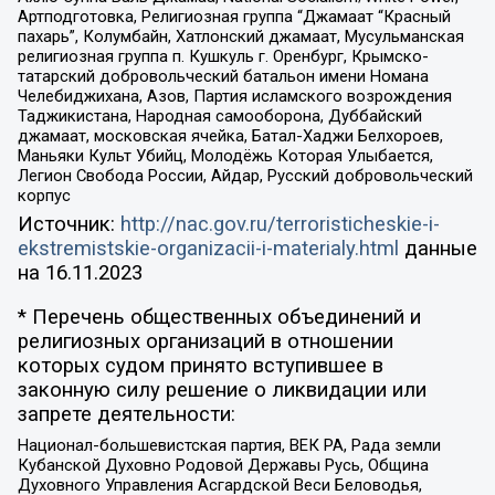
Артподготовка, Религиозная группа “Джамаат “Красный
пахарь”, Колумбайн, Хатлонский джамаат, Мусульманская
религиозная группа п. Кушкуль г. Оренбург, Крымско-
татарский добровольческий батальон имени Номана
Челебиджихана, Азов, Партия исламского возрождения
Таджикистана, Народная самооборона, Дуббайский
джамаат, московская ячейка, Батал-Хаджи Белхороев,
Маньяки Культ Убийц, Молодёжь Которая Улыбается,
Легион Свобода России, Айдар, Русский добровольческий
корпус
Источник:
http://nac.gov.ru/terroristicheskie-i-
ekstremistskie-organizacii-i-materialy.html
данные
на
16.11.2023
* Перечень общественных объединений и
религиозных организаций в отношении
которых судом принято вступившее в
законную силу решение о ликвидации или
запрете деятельности:
Национал-большевистская партия, ВЕК РА, Рада земли
Кубанской Духовно Родовой Державы Русь, Община
Духовного Управления Асгардской Веси Беловодья,