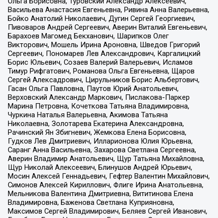
Ольга Борисовна, Туровский Александр Алексеевич,
Васильева Анастасия Евгеньевна, Ривина Анна Валерьевна,
Бойко Анатолий Николаевич, Дугин Сергей Георгиевич,
Пивоваров Андрей Сергеевич, Аверин Виталий Евгеньевич,
Барахоев Магомед Бекханович, Шарипков Олег
Викторович, Мошель Ирина Ароновна, Шведов Григорий
Сергеевич, Пономарев Лев Александрович, Каргалицкий
Борис Юльевич, Созаев Валерий Валерьевич, Исламов
Тимур Рифгатович, Романова Ольга Евгеньевна, Щаров
Сергей Алексадрович, Цирульников Борис Альбертович,
Гасан Ольга Павловна, Паутов Юрий Анатольевич,
Верховский Александр Маркович, Пислакова-Паркер
Марина Петровна, Кочеткова Татьяна Владимировна,
Чуркина Наталья Валерьевна, Акимова Татьяна
Николаевна, Золотарева Екатерина Александровна,
Рачинский Ян Збигневич, Жемкова Елена Борисовна,
Гудков Лев Дмитриевич, Илларионова Юлия Юрьевна,
Саранг Анна Васильевна, Захарова Светлана Сергеевна,
Аверин Владимир Анатольевич, Щур Татьяна Михайловна,
Щур Николай Алексеевич, Блинушов Андрей Юрьевич,
Мосин Алексей Геннадьевич, Гефтер Валентин Михайлович,
Симонов Алексей Кириллович, Флиге Ирина Анатольевна,
Мельникова Валентина Дмитриевна, Вититинова Елена
Владимировна, Баженова Светлана Куприяновна,
Максимов Сергей Владимирович, Беляев Сергей Иванович,