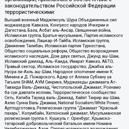
законодательством Российской Федерации
террористическими:
Высший военный Маджлисуль Шура Объединенных сил
моджахедов Кавказа, Конгресс народов Ичкерии и
Дагестана, База, Асбат аль-Ансар, Священная война,
Исламская группа, Братья-мусульмане, Партия исламского
освобождения, Лашкар-И-Тайба, Исламская группа,
Движение Талибан, Исламская партия Туркестана,
Общество социальных реформ, Общество возрождения
исламского наследия, Дом двух святых, Джунд аш-Шам,
Исламский джихад, Аль-Каида, Имарат Кавказ, АБТО,
Правый сектор, Исламское государство, Джабха аль-
Нусра ли-Ахль аш-Шам, Народное ополчение имени К.
Минина и Д. Пожарского, Аджр от Аллаха Субхану уа
Тагьаля SHAM, АУМ Синрике, Муджахеды джамаата Ат-
Тавхида Валь-Джихад, Чистопольский Джамаат, Рохнамо
ба суи давлати исломи, Террористическое сообщество
Сеть, Катиба Таухид валь-Джихад, Хайят Тахрир аш-Шам,
Ахлю Сунна Валь Джамаа, National Socialism/White Power,
Артподготовка, Религиозная группа “Джамаат “Красный
пахарь”, Колумбайн, Хатлонский джамаат, Мусульманская
религиозная группа п. Кушкуль г. Оренбург, Крымско-
татарский добровольческий батальон имени Номана
Челебиджихана, Азов, Партия исламского возрождения