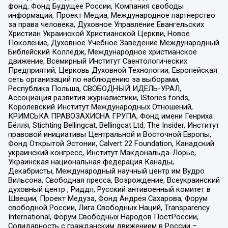
фонд, Фонд Будущее России, Компания свободы
информации, Проект Медиа, Международное партнерство
за права человека, Духовное Управление Евангельских
Христиан Украинской Христианской Церкви, Новое
Поколение, Духовное Учебное Заведение Международный
Библейский Колледж, Международное христианское
движение, Всемирный Институт Саентологических
Предприятий, Церковь Духовной Технологии, Европейская
сеть организаций по наблюдению за выборами,
Республика Польша, СВОБОДНЫЙ ИДЕЛЬ-УРАЛ,
Ассоциация развития журналистики, IStories fonds,
Королевский Институт Международных Отношений,
КРИМСЬКА ПРАВОЗАХИСНА ГРУПА, Фонд имени Генриха
Бёлля, Stichting Bellingcat, Bellingcat Ltd, The Insider, Институт
правовой инициативы Центральной и Восточной Европы,
Фонд Открытой Эстонии, Calvert 22 Foundation, Канадский
украинский конгресс, Институт Макдональда-Лорье,
Украинская национальная федерация Канады,
Декабристы, Международный научный центр им Вудро
Вильсона, Свободная пресса, Возрождение, Всеукраинский
духовный центр , Риддл, Русский антивоенный комитет в
Швеции, Проект Медуза, Фонд Андрея Сахарова, Форум
свободной России, Лига Свободных Наций, Transparеncy
International, Форум Свободных Народов ПостРоссии,
Солидарность с гражданским движением в России –