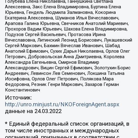
Голубева Елена Николаевна, Ганнушкина Светлана
Алексеевна, Закс Елена Владимировна, Буртина Елена
Юрьевна, Гендель Людмила Залмановна, Кокорина
Екатерина Алексеевна, Шуманов Илья Вячеславович,
Арапова Галина Юрьевна, Свечников Анатолий Мариевич,
Прохоров Вадим Юрьевич, Шахова Елена Владимировна,
Подузов Сергей Васильевич, Протасова Ирина
Вячеславовна, Литинский Леонид Борисович, Лукашевский
Сергей Маркович, Бахмин Вячеслав Иванович, Шабад
Анатолий Ефимович, Сухих Дарья Николаевна, Орлов Олег
Петрович, Добровольская Анна Дмитриевна, Королева
Александра Евгеньевна, Смирнов Владимир
Александрович, Вицин Сергей Ефимович, Золотухин Борис
Андреевич, Левинсон Лев Семенович, Локшина Татьяна
Иосифовна, Орлов Олег Петрович, Полякова Мара
Федоровна, Резник Генри Маркович, Захаров Герман
Константинович
Источник:
http://unro.minjust.ru/NKOForeignAgent.aspx
данные на
24.03.2022
* Единый федеральный список организаций, в
том числе иностранных и международных
организаций, признанных в соответствии с