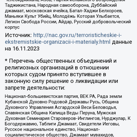
Таджикистана, Народная самооборона, Дуббайский
джамаат, московская ячейка, Батал-Хаджи Белхороев,
Маньяки Культ Убийц, Молодёжь Которая Улыбается,
Легион Свобода России, Айдар, Русский добровольческий
корпус
Источник:
http://nac.gov.ru/terroristicheskie-i-
ekstremistskie-organizacii-i-materialy.html
данные
на
16.11.2023
* Перечень общественных объединений и
религиозных организаций в отношении
которых судом принято вступившее в
законную силу решение о ликвидации или
запрете деятельности:
Национал-большевистская партия, ВЕК РА, Рада земли
Кубанской Духовно Родовой Державы Русь, Община
Духовного Управления Асгардской Веси Беловодья,
Славянская Община Капища Веды Перуна, Мужская
Духовная Семинария Староверов-Инглингов, Нурджулар, К
Богодержавию, Таблиги Джамаат, Свидетели Иеговы,
Русское национальное единство, Национал-
социалистическое общество, Джамаат мувахидов,