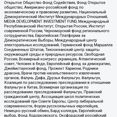
Открытое Общество Фонд Содействия, Фонд Открытое
общество, Американо-российский фонд по
экономическому и правовому развитию, Национальный
Демократический Институт Международных Отношений,
MEDIA DEVELOPMENT INVESTMENT FUND, Международный
Республиканский Институт, Открытая Россия, Институт
современной России, Черноморский фонд регионального
сотрудничества, Европейская Платформа за
Демократические Выборы, Международный центр
электоральных исследований, Германский фонд Маршалла
Соединенных Штатов, Тихоокеанский центр защиты
окружающей среды и природных ресурсов, Свободная
Россия, Всемирный конгресс украинцев, Атлантический
совет, Человек в беде, Европейский фонд за демократию,
Джеймстаунский фонд, Прожект Хармони, Родники
дракона, Врачи против насильственного извлечения
органов, Фалунь Дафа, Друзья Фалуньгун, Фалуньгун,
Коалиция по расследованию преследования в отношении
Фалуньгун в Китае, Всемирная организация по
расследованию преследований Фалуньгун, Пражский
гражданский центр, Ассоциация школ политических
исследований при Совете Европы, Центр либеральной
современности, Форум русскоязычных европейцев,
Немецко-русский обмен, Бард колледж, Европейский
выбор, Фонд Ходорковского, Оксфордский российский