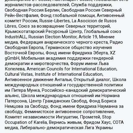
журналистов-расследователей, Служба поддержки,
Свободная Россия Берлин, Свободная Россия Северный
Рейн-Вестфалия, Фонд глобальной помощи, Антивоенный
комитет России, Russie-Libertes, La Asocicion de Rusos
Libres, Союз за возвращение Северных территорий,
Крымскотатарский Ресурсный Центр, Глобальный союз
IndustriALL, Russian Election Monitor, Article 19, Мнение
медиа, Федерация анархического черного креста, Радио
Свободная Европа, Германское общество изучения
Восточной Европы, Фонд имени Фридриха Эберта, XZ
gGmbH, Мобильная академия поддержки гендерной
демократии и миротворчества, Форум имени Льва
Копелева, American Councils for International Education,
Cultural Vistas, Institute of International Education,
Антивоенное движение Антальи, Открытый диалог, Школа
международных отношений и государственной политики
им Питера Мунка, Российско-канадский демократический
альянс, Школа международных отношений им Нормана
Патерсона, Центр Гражданских Свобод, Фонд Бориса
Немцова за Свободу, Фонд имени Фридриха Науманна за
свободу, Феминистское антивоенное сопротивление,
Комитет независимости Ингушетии, Прометей, Stop
Occupation of Karelia, Вернись живым, Фридом Хаус, СОТА
медиа, Либерально-демократическая Лига Украины