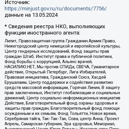
Источник:
https://minjust.gov.ru/ru/documents/7756/
данные на
13.05.2024
* Сведения реестра НКО, выполняющих
функции иностранного агента:
Лилит, Правозащитная группа Гражданин.Армия.Право,
Нижегородский центр немецкой и европейской культуры,
Центр гендерных исследований, Фонд защиты прав
граждан Штаб, Институт права и публичной политики,
Фонд борьбы с коррупцией, Альянс врачей,
НАСИЛИЮ.НЕТ, Мы против СПИДа, СВЕЧА, Гуманитарное
действие, Открытый Петербург, Лига Избирателей,
Правовая инициатива, Гражданский Союз, Хасдей
Ерушалаим, Центр поддержки и содействия развитию
средств массовой информации, Горячая Линия, В защиту
прав заключенных, Институт глобализации и социальных
движений, Центр социально-информационных инициатив
Действие, Благотворительный фонд охраны здоровья и
защиты прав граждан, Благотворительный фонд помощи
осужденным и их семьям, Фонд Тольятти, Новое время,
Серебряная тайга, Так-Так-Так, Сова, центр Анна, Проект
Апрель, Самарская губерния, Эра здоровья, Мемориал,
Аналитический Центр Юрия Левады, Издательство Парк