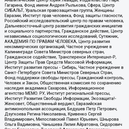
Гагарина, Фонд имени Андрея Рылькова, Сфера, Центр
СИБАЛЬТ, Уральская правозащитная группа, Женщины
Евразии, Институт прав человека, Фонд защиты гласности,
Российский исследовательский центр по правам человека,
Дальневосточный центр развития гражданских инициатив
и социального партнерства, Гражданское действие, Центр
независимых социологических исследований, Сутяжник,
АКАДЕМИЯ ПО ПРАВАМ ЧЕЛОВЕКА, Центр развития
некоммерческих организаций, Частное учреждение в
Калининграде Совета Министров северных стран,
Гражданское содействие, Трансперенси Интернешнл-Р,
Центр Защиты Прав Средств Массовой Информации,
Институт развития прессы - Сибирь, Частное учреждение в
Санкт-Петербурге Совета Министров Северных Стран,
Фонд поддержки свободы прессы, Гражданский контроль,
Человек и Закон, Общественная комиссия по сохранению
наследия академика Сахарова, Информационное
агентство МЕМО. РУ, Институт региональной прессы,
Институт Развития Свободы Информации, Экозащита!-
Женсовет, Общественный вердикт, Евразийская
антимонопольная ассоциация, Бедушев Петр Петрович,
Дзугкоева Регина Николаевна, Кривенко Сергей
Владимирович, Милославский Павел Юрьевич, Шнырова
Ольга Вадимовна, Чанышева Лилия Айратовна, Сидорович