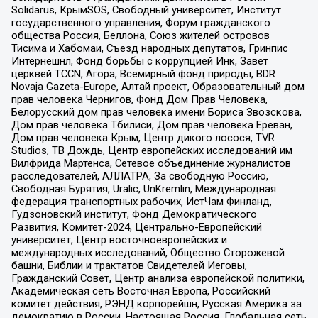
Solidarus, КрымSOS, Свободный университет, Институт
государственного управления, Форум гражданского
общества Россия, Беллона, Союз жителей островов
Тисима и Хабомаи, Съезд народных депутатов, Гринпис
Интернешнл, Фонд борьбы с коррупцией Инк, Завет
церквей TCCN, Агора, Всемирный фонд природы, BDR
Novaja Gazeta-Europe, Алтай проект, Образовательный дом
прав человека Чернигов, Фонд Дом Прав Человека,
Белорусский дом прав человека имени Бориса Звозскова,
Дом прав человека Тбилиси, Дом прав человека Ереван,
Дом прав человека Крым, Центр дикого лосося, TVR
Studios, ТВ Дождь, Центр европейских исследований им
Вилфрида Мартенса, Сетевое объединение журналистов
расследователей, АЛЛАТРА, За свободную Россию,
Свободная Бурятия, Uralic, UnKremlin, Международная
федерация транспортных рабочих, ИстЧам Финланд,
Гудзоновский институт, Фонд Демократического
Развития, Комитет-2024, Центрально-Европейский
университет, Центр восточноевропейских и
международных исследований, Общество Сторожевой
башни, Библии и трактатов Свидетелей Иеговы,
Гражданский Совет, Центр анализа европейской политики,
Академическая сеть Восточная Европа, Российский
комитет действия, РЭНД корпорейшн, Русская Америка за
демократию в России, Настоящая Россия, Глобальная сеть