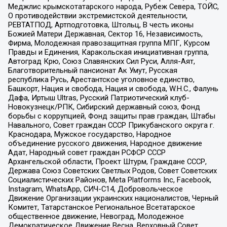
Меджлис крымскотатарского народа, Рубеж Севера, ТОЙС,
О противодействии экстремистской деятельности,
РЕВТАТПОД, Артподготовка, Штольц, В честь иконы
Божией Матери Державная, Сектор 16, Независимость,
Фирма, Молодежная правозащитная группа МПГ, Курсом
Правды и Единения, Каракольская инициативная группа,
Автоград Крю, Союз Славянских Сил Руси, Алля-Аят,
Благотворительный пансионат Ак Умут, Русская
республика Русь, Арестантское уголовное единство,
Башкорт, Нация и свобода, Нация и свобода, W.H.С., Фалунь
Дафа, Иртыш Ultras, Русский Патриотический клуб-
Новокузнецк/РПК, Сибирский державный союз, Фонд
борьбы с коррупцией, Фонд защиты прав граждан, Штабы
Навального, Совет граждан СССР Прикубанского округа г.
Краснодара, Мужское государство, Народное
объединение русского движения, Народное движение
Адат, Народный совет граждан РСФСР СССР
Архангельской области, Проект Штурм, Граждане СССР,
Держава Союз Советских Светлых Родов, Совет Советских
Социалистических Районов, Meta Platforms Inc, Facebook,
Instagram, WhatsApp, СИЧ-С14, Добровольческое
Движение Организации украинских националистов, Черный
Комитет, Татарстанское Региональное Всетатарское
общественное движение, Невоград, Молодежное
Демократическое Движение Весна, Верховный Совет