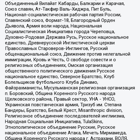
Объединенный Вилайат Кабарды, Балкарии и Карачая,
Союз славян, Ат-Такфир Валь-Хиджра, Пит Буль,
Национал-социалистическая рабочая партия России,
Славянский союз, Формат-18, Благородный Орден
Дьявола, Армия воли народа, Национальная
Социалистическая Инициатива города Череповца,
Духовно-Родовая Держава Русь, Русское национальное
единство, Древнерусской Инглистической церкви
Православных Староверов-Инглингов, Русский
общенациональный союз, Движение против нелегальной
иммиграции, Кровь и Честь, О свободе совести и о
религиозных объединениях, Омская организация
общественного политического движения Русское
национальное единство, Северное Братство, Клуб
Болельщиков Футбольного Клуба Динамо,
Файзрахманисты, Мусульманская религиозная организация
п. Боровский, Община Коренного Русского народа
Щелковского района, Правый сектор, УНА - УНСО,
Украинская повстанческая армия, Тризуб им. Степана
Бандеры, Братство, Белый Крест, Misanthropic division,
Религиозное объединение последователей инглиизма,
Народная Социальная Инициатива, TulaSkins,
Этнополитическое объединение Русские, Русское
национальное объединение Атака, Мечеть Мирмамеда,
Община Коренного Русского народа г. Астрахани, ВОЛЯ,