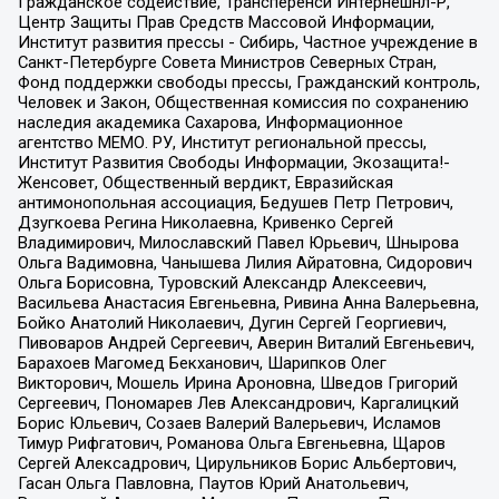
Гражданское содействие, Трансперенси Интернешнл-Р,
Центр Защиты Прав Средств Массовой Информации,
Институт развития прессы - Сибирь, Частное учреждение в
Санкт-Петербурге Совета Министров Северных Стран,
Фонд поддержки свободы прессы, Гражданский контроль,
Человек и Закон, Общественная комиссия по сохранению
наследия академика Сахарова, Информационное
агентство МЕМО. РУ, Институт региональной прессы,
Институт Развития Свободы Информации, Экозащита!-
Женсовет, Общественный вердикт, Евразийская
антимонопольная ассоциация, Бедушев Петр Петрович,
Дзугкоева Регина Николаевна, Кривенко Сергей
Владимирович, Милославский Павел Юрьевич, Шнырова
Ольга Вадимовна, Чанышева Лилия Айратовна, Сидорович
Ольга Борисовна, Туровский Александр Алексеевич,
Васильева Анастасия Евгеньевна, Ривина Анна Валерьевна,
Бойко Анатолий Николаевич, Дугин Сергей Георгиевич,
Пивоваров Андрей Сергеевич, Аверин Виталий Евгеньевич,
Барахоев Магомед Бекханович, Шарипков Олег
Викторович, Мошель Ирина Ароновна, Шведов Григорий
Сергеевич, Пономарев Лев Александрович, Каргалицкий
Борис Юльевич, Созаев Валерий Валерьевич, Исламов
Тимур Рифгатович, Романова Ольга Евгеньевна, Щаров
Сергей Алексадрович, Цирульников Борис Альбертович,
Гасан Ольга Павловна, Паутов Юрий Анатольевич,