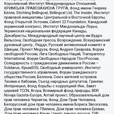
Королевский Институт Международных Отношений,
КРИМСЬКА ПРАВОЗАХИСНА ГРУПА, Фонд имени Генриха
Бёлля, Stichting Bellingcat, Bellingcat Ltd, The Insider, Институт
правовой инициативы Центральной и Восточной Европы,
Фонд Открытой Эстонии, Calvert 22 Foundation, Канадский
украинский конгресс, Институт Макдональда-Лорье,
Украинская национальная федерация Канады,
Декабристы, Международный научный центр им Вудро
Вильсона, Свободная пресса, Возрождение, Всеукраинский
духовный центр , Риддл, Русский антивоенный комитет в
Швеции, Проект Медуза, Фонд Андрея Сахарова, Форум
свободной России, Лига Свободных Наций, Transparеncy
International, Форум Свободных Народов ПостРоссии,
Солидарность с гражданским движением в России –
Solidarus, КрымSOS, Свободный университет, Институт
государственного управления, Форум гражданского
общества Россия, Беллона, Союз жителей островов
Тисима и Хабомаи, Съезд народных депутатов, Гринпис
Интернешнл, Фонд борьбы с коррупцией Инк, Завет
церквей TCCN, Агора, Всемирный фонд природы, BDR
Novaja Gazeta-Europe, Алтай проект, Образовательный дом
прав человека Чернигов, Фонд Дом Прав Человека,
Белорусский дом прав человека имени Бориса Звозскова,
Дом прав человека Тбилиси, Дом прав человека Ереван,
Дом прав человека Крым, Центр дикого лосося, TVR