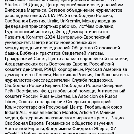
Studios, ТВ Дождь, Центр европейских исследований им
Вилфрида Мартенса, Сетевое объединение журналистов
расследователей, АЛЛАТРА, За свободную Россию,
Свободная Бурятия, Uralic, UnKremlin, Международная
федерация транспортных рабочих, ИстЧам Финланд,
Гудзоновский институт, Фонд Демократического
Развития, Комитет-2024, Центрально-Европейский
университет, Центр восточноевропейских и
международных исследований, Общество Сторожевой
башни, Библии и трактатов Свидетелей Иеговы,
Гражданский Совет, Центр анализа европейской политики,
Академическая сеть Восточная Европа, Российский
комитет действия, РЭНД корпорейшн, Русская Америка за
демократию в России, Настоящая Россия, Глобальная сеть
журналистов-расследователей, Служба поддержки,
Свободная Россия Берлин, Свободная Россия Северный
Рейн-Вестфалия, Фонд глобальной помощи, Антивоенный
комитет России, Russie-Libertes, La Asocicion de Rusos
Libres, Союз за возвращение Северных территорий,
Крымскотатарский Ресурсный Центр, Глобальный союз
IndustriALL, Russian Election Monitor, Article 19, Мнение
медиа, Федерация анархического черного креста, Радио
Свободная Европа, Германское общество изучения
Восточной Европы, Фонд имени Фридриха Эберта, XZ