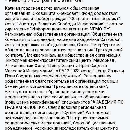
* Реестр иностранных агентов:
Калининградская региональная общественная организация "Экозащита!-Женсовет", Фонд содействия защите прав и свобод граждан "Общественный вердикт", Фонд "Институт Развития Свободы Информации", Частное учреждение "Информационное агентство МЕМО. РУ", Региональная общественная организация "Общественная комиссия по сохранению наследия академика Сахарова", Фонд поддержки свободы прессы, Санкт-Петербургская общественная правозащитная организация "Гражданский контроль", Межрегиональная общественная организация "Информационно-просветительский центр "Мемориал", Региональный Фонд "Центр Защиты Прав Средств Массовой Информации", с 05.12.2023 Фонд "Центр Защиты Прав Средств массовой информации", Региональная общественная благотворительная организация помощи беженцам и мигрантам "Гражданское содействие", Негосударственное образовательное учреждение дополнительного профессионального образования (повышение квалификации) специалистов "АКАДЕМИЯ ПО ПРАВАМ ЧЕЛОВЕКА", Свердловская региональная общественная организация "Сутяжник", Автономная некоммерческая организация "Центр независимых социологических исследований", Союз общественных объединений "Российский исследовательский центр по правам человека", Региональное общественное учреждение научно-информационный центр "МЕМОРИАЛ", Некоммерческая организация "Фонд защиты гласности", Автономная некоммерческая организация "Институт прав человека", Городская общественная организация "Екатеринбургское общество "МЕМОРИАЛ", Городская общественная организация "Рязанское историко-просветительское и правозащитное общество "Мемориал" (Рязанский Мемориал), Челябинский региональный орган общественной самодеятельности – женское общественное объединение "Женщины Евразии", Челябинский региональный орган общественной самодеятельности "Уральская правозащитная группа", Фонд содействия защите здоровья и социальной справедливости имени Андрея Рылькова, Автономная Некоммерческая Организация "Аналитический Центр Юрия Левады", Автономная некоммерческая организация социальной поддержки населения "Проект Апрель", Региональная общественная организация помощи женщинам и детям, находящимся в кризисной ситуации "Информационно-методический центр "Анна", Фонд содействия развитию массовых коммуникаций и правовому просвещению "Так-так-Так", Фонд содействия устойчивому развитию "Серебряная тайга", Свердловский региональный общественный фонд социальных проектов "Новое время", "Idel.Реалии", Кавказ.Реалии, Крым.Реалии, Телеканал Настоящее Время, Татаро-башкирская служба Радио Свобода (Azatliq Radiosi), Радио Свободная Европа/Радио Свобода (PCE/PC), "Сибирь.Реалии", "Фактограф", Благотворительный фонд помощи осужденным и их семьям, Автономная некоммерческая организация "Институт глобализации и социальных движений", Фонд "В защиту прав заключенных", Частное учреждение "Центр поддержки и содействия развитию средств массовой информации", Пензенский региональный общественный благотворительный фонд "Гражданский союз", "Север.Реалии", Некоммерческая организация Фонд "Правовая инициатива", Общество с ограниченной ответственностью "Радио Свободная Европа/Радио Свобода", Чешское информационное агентство "MEDIUM-ORIENT", Красноярская региональная общественная организация "Мы против СПИДа", Камалягин Денис Николаевич, Маркелов Сергей Евгеньевич, Пономарев Лев Александрович, Савицкая Людмила Алексеевна, Автономная некоммерческая организация "Центр по работе с проблемой насилия "НАСИЛИЮ.НЕТ", Межрегиональный профессиональный союз работников здравоохранения "Альянс врачей", Юридическое лицо, зарегистрированное в Латвийской Республике, SIA "Medusa Project" (регистрационный номер 40103797863, дата регистрации 10.06.2014), Некоммерческая организация "Фонд по борьбе с коррупцией", Автономная некоммерческая организация "Институт права и публичной политики", Баданин Роман Сергеевич, Гликин Максим Александрович, Железнова Мария Михайловна, Лукьянова Юлия Сергеевна, Маетная Елизавета Витальевна, Маняхин Петр Борисович, Чуракова Ольга Владимировна, Ярош Юлия Петровна, Юридическое лицо "The Insider SIA", зарегистрированное в Риге, Латвийская Республика (дата регистрации 26.06.2015), являющееся администратором доменного имени интернет-издания "The Insider SIA", https://theins.ru, Постернак Алексей Евгеньевич, Рубин Михаил Аркадьевич, Анин Роман Александрович, Юридическое лицо Istories fonds, зарегистрированное в Латвийской Республике (регистрационный номер 50008295751, дата регистрации 24.02.2020), Великовский Дмитрий Александрович, Долинина Ирина Николаевна, Мароховская Алеся Алексеевна, Шлейнов Роман Юрьевич, Шмагун Олеся Валентиновна, Общество с ограниченной ответственностью "Альтаир 2021", Общество с ограниченной ответственностью "Вега 2021", Общество с ограниченной ответственностью "Главный редактор 2021", Общество с ограниченной ответственностью "Ромашки монолит", Важенков Артем Валерьевич, Ивановская областная общественная организация "Центр гендерных исследований", Гурман Юрий Альбертович, Медиапроект "ОВД-Инфо", Егоров Владимир Владимирович, Жилинский Владимир Александрович, Общество с ограниченной ответственностью "ЗП", Иванова София Юрьевна, Карезина Инна Павловна, Кильтау Екатерина Викторовна, Петров Алексей Викторович, Пискунов Сергей Евгеньевич, Смирнов Сергей Сергеевич, Тихонов Михаил Сергеевич, Общество с ограниченной ответственностью "ЖУРНАЛИСТ-ИНОСТРАННЫЙ АГЕНТ", Арапова Галина Юрьевна, Вольтская Татьяна Анатольевна, Американская компания "Mason G.E.S. Anonymous Foundation" (США), являющаяся владельцем интернет-издания https://mnews.world/, Компания "Stichting Bellingcat", зарегистрированная в Нидерландах (дата регистрации 11.07.2018), Захаров Андрей Вячеславович, Клепиковская Екатерина Дмитриевна, Общество с ограниченной ответственностью "МЕМО", Перл Роман Александрович, Симонов Евгений Алексеевич, Соловьева Елена Анатольевна, Сотников Даниил Владимирович, Сурначева Елизавета Дмитриевна, Автономная некоммерческая организация по защите прав человека и информированию населения "Якутия – Наше Мнение", Общество с ограниченной ответственностью "Москоу диджитал медиа", с 26.01.2023 Общество с ограниченной ответственностью "Чайка Белые сады", Ветошкина Валерия Валерьевна, Заговора Максим Александрович, Межрегиональное общественное движение "Российская ЛГБТ - сеть", Оленичев Максим Владимирович, Павлов Иван Юрьевич, Скворцова Елена Сергеевна, Общество с ограниченной ответственностью "Как бы инагент", Кочетков Игорь Викторович, Общество с ограниченной ответственностью "Честные выборы", Еланчик Олег Александрович, Общество с ограниченной ответственностью "Нобелевский призыв", Гималова Регина Эмилевна, Григорьев Андрей Валерьевич, Григорьева Алина Александровна, Ассоциация по содействию защите прав призывников, альтернативнослужащих и военнослужащих "Правозащитная группа "Гражданин.Армия.Право", Хисамова Регина Фаритовна, Автономная некоммерческая организация по реализации социально-правовых программ "Лилит", Дальневосточное общественное движение "Маяк", Санкт-Петербургская ЛГБТ-инициативная группа "Выход", Инициативная группа ЛГБТ+ "Реверс", Алексеев Андрей Викторович, Бекбулатова Таисия Львовна, Беляев Иван Михайлович, Владыкина Елена Сергеевна, Гельман Марат Александрович, Никульшина Вероника Юрьевна, Толоконникова Надежда Андреевна, Шендерович Виктор Анатольевич, Общество с ограниченной ответственностью "Данное сообщение", Общество с ограниченной ответственностью Издательский дом "Новая глава", Айнбиндер Александра Александровна, Московский комьюнити-центр для ЛГБТ+инициатив, Благотворительный фонд развития филантропии, Deutsche Welle (Германия, Kurt-Schumacher-Strasse 3, 53113 Bonn), Борзунова Мария Михайловна, Воробьев Виктор Викторович, Голубева Анна Львовна, Константинова Алла Михайловна, Малкова Ирина Владимировна, Мурадов Мурад Абдулгалимович, Осетинская Елизавета Николаевна, Понасенков Евгений Николаевич, Ганапольский Матвей Юрьевич, Киселев Евгений Алексеевич, Борухович Ирина Григорьевна, Дремин Иван Тимофеевич, Дубровский Дмитрий Викторович, Красноярская региональная общественная организация поддержки и развития альтернативных образовательных технологий и межкультурных коммуникаций "ИНТЕРРА", Маяковская Екатерина Алексеевна, Фейгин Марк Захарович, Филимонов Андрей Викторович, Дзугкоева Регина Николаевна, Доброхотов Роман Александрович, Дудь Юрий Александрович, Елкин Сергей Владимирович, Кругликов Кирилл Игоревич, Сабунаева Мария Леонидовна, Семенов Алексей Владимирович, Шаинян Карен Багратович, Шульман Екатерина Михайловна, Асафьев Артур Валерьевич, Вахштайн Виктор Семенович, Венедиктов Алексей Алексеевич, Лушникова Екатерина Евгеньевна, Волков Леонид Михайлович, Невзоров Александр Глебович, Пархоменко Сергей Борисович, Сироткин Ярослав Николаевич, Кара-Мурза Владимир Владимирович, Баранова Наталья Владимировна, Гозман Леонид Яковлевич, Кагарлицкий Борис Юльевич, Климарев Михаил Валерьевич, Милов Владимир Станиславович, Автономная некоммерческая организация Краснодарский центр современного искусства "Типография", Моргенштерн Алишер Тагирович, Соболь Любовь Эдуардовна, Общество с ограниченной ответственностью "ЛИЗА НОРМ", Каспаров Гарри Кимович, Ходорковский Михаил Борисович, Общество с ограниченной ответственностью "Апрельские тезисы", Данилович Ирина Брониславовна, Кашин Олег Владимирович, Петров Николай Владимирович, Пивоваров Алексей Владимирович, Соколов Михаил Владимирович, Цветкова Юлия Владимировна, Чичваркин Евгений Александрович, Комитет против пыток/Команда против пыток, Общество с ограниченной ответственностью "Первый научный", Общество с ограниченной ответственностью "Вертолет и ко", Белоцерковская Вероника Борисовна, Кац Максим Евгеньевич, Лазарева Татьяна Юрьевна, Шаведдинов Руслан Табризович, Яшин Илья Валерьевич, Общество с ограниченной ответственностью "Иноагент ААВ", Алешковский Дмитрий Петрович, Альбац Евгения Марковна, Быков Дмитрий Львович, Галямина Юлия Евгеньевна, Лойко Сергей Леонидович, Мартынов Кирилл Константинович, Медведев Сергей Александрович, Крашенинников Федор Геннадиевич, Гордеева Катерина Вл