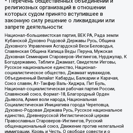
* Перечень общественных объединений и
религиозных организаций в отношении
которых судом принято вступившее в
законную силу решение о ликвидации или
запрете деятельности:
Национал-большевистская партия, ВЕК РА, Рада земли
Кубанской Духовно Родовой Державы Русь, Община
Духовного Управления Асгардской Веси Беловодья,
Славянская Община Капища Веды Перуна, Мужская
Духовная Семинария Староверов-Инглингов, Нурджулар, К
Богодержавию, Таблиги Джамаат, Свидетели Иеговы,
Русское национальное единство, Национал-
социалистическое общество, Джамаат мувахидов,
Объединенный Вилайат Кабарды, Балкарии и Карачая,
Союз славян, Ат-Такфир Валь-Хиджра, Пит Буль,
Национал-социалистическая рабочая партия России,
Славянский союз, Формат-18, Благородный Орден
Дьявола, Армия воли народа, Национальная
Социалистическая Инициатива города Череповца,
Духовно-Родовая Держава Русь, Русское национальное
единство, Древнерусской Инглистической церкви
Православных Староверов-Инглингов, Русский
общенациональный союз, Движение против нелегальной
иммиграции, Кровь и Честь, О свободе совести и о