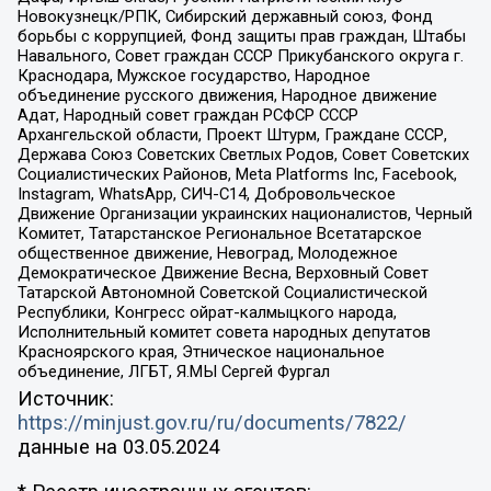
Новокузнецк/РПК, Сибирский державный союз, Фонд
борьбы с коррупцией, Фонд защиты прав граждан, Штабы
Навального, Совет граждан СССР Прикубанского округа г.
Краснодара, Мужское государство, Народное
объединение русского движения, Народное движение
Адат, Народный совет граждан РСФСР СССР
Архангельской области, Проект Штурм, Граждане СССР,
Держава Союз Советских Светлых Родов, Совет Советских
Социалистических Районов, Meta Platforms Inc, Facebook,
Instagram, WhatsApp, СИЧ-С14, Добровольческое
Движение Организации украинских националистов, Черный
Комитет, Татарстанское Региональное Всетатарское
общественное движение, Невоград, Молодежное
Демократическое Движение Весна, Верховный Совет
Татарской Автономной Советской Социалистической
Республики, Конгресс ойрат-калмыцкого народа,
Исполнительный комитет совета народных депутатов
Красноярского края, Этническое национальное
объединение, ЛГБТ, Я.МЫ Сергей Фургал
Источник:
https://minjust.gov.ru/ru/documents/7822/
данные на
03.05.2024