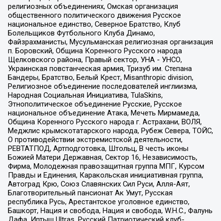
религиозных объединениях, Омская организация
общественного политического движения Русское
национальное единство, Северное Братство, Клуб
Болельщиков Футбольного Клуба Динамо,
Файзрахманисты, Мусульманская религиозная организация
п. Боровский, Община Коренного Русского народа
Щелковского района, Правый сектор, УНА - УНСО,
Украинская повстанческая армия, Тризуб им. Степана
Бандеры, Братство, Белый Крест, Misanthropic division,
Религиозное объединение последователей инглиизма,
Народная Социальная Инициатива, TulaSkins,
Этнополитическое объединение Русские, Русское
национальное объединение Атака, Мечеть Мирмамеда,
Община Коренного Русского народа г. Астрахани, ВОЛЯ,
Меджлис крымскотатарского народа, Рубеж Севера, ТОЙС,
О противодействии экстремистской деятельности,
РЕВТАТПОД, Артподготовка, Штольц, В честь иконы
Божией Матери Державная, Сектор 16, Независимость,
Фирма, Молодежная правозащитная группа МПГ, Курсом
Правды и Единения, Каракольская инициативная группа,
Автоград Крю, Союз Славянских Сил Руси, Алля-Аят,
Благотворительный пансионат Ак Умут, Русская
республика Русь, Арестантское уголовное единство,
Башкорт, Нация и свобода, Нация и свобода, W.H.С., Фалунь
Дафа, Иртыш Ultras, Русский Патриотический клуб-