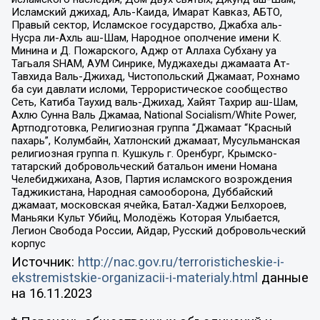
Исламский джихад, Аль-Каида, Имарат Кавказ, АБТО,
Правый сектор, Исламское государство, Джабха аль-
Нусра ли-Ахль аш-Шам, Народное ополчение имени К.
Минина и Д. Пожарского, Аджр от Аллаха Субхану уа
Тагьаля SHAM, АУМ Синрике, Муджахеды джамаата Ат-
Тавхида Валь-Джихад, Чистопольский Джамаат, Рохнамо
ба суи давлати исломи, Террористическое сообщество
Сеть, Катиба Таухид валь-Джихад, Хайят Тахрир аш-Шам,
Ахлю Сунна Валь Джамаа, National Socialism/White Power,
Артподготовка, Религиозная группа “Джамаат “Красный
пахарь”, Колумбайн, Хатлонский джамаат, Мусульманская
религиозная группа п. Кушкуль г. Оренбург, Крымско-
татарский добровольческий батальон имени Номана
Челебиджихана, Азов, Партия исламского возрождения
Таджикистана, Народная самооборона, Дуббайский
джамаат, московская ячейка, Батал-Хаджи Белхороев,
Маньяки Культ Убийц, Молодёжь Которая Улыбается,
Легион Свобода России, Айдар, Русский добровольческий
корпус
Источник:
http://nac.gov.ru/terroristicheskie-i-
ekstremistskie-organizacii-i-materialy.html
данные
на
16.11.2023