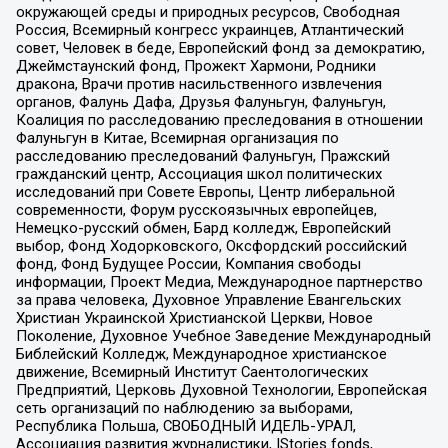
окружающей среды и природных ресурсов, Свободная
Россия, Всемирный конгресс украинцев, Атлантический
совет, Человек в беде, Европейский фонд за демократию,
Джеймстаунский фонд, Прожект Хармони, Родники
дракона, Врачи против насильственного извлечения
органов, Фалунь Дафа, Друзья Фалуньгун, Фалуньгун,
Коалиция по расследованию преследования в отношении
Фалуньгун в Китае, Всемирная организация по
расследованию преследований Фалуньгун, Пражский
гражданский центр, Ассоциация школ политических
исследований при Совете Европы, Центр либеральной
современности, Форум русскоязычных европейцев,
Немецко-русский обмен, Бард колледж, Европейский
выбор, Фонд Ходорковского, Оксфордский российский
фонд, Фонд Будущее России, Компания свободы
информации, Проект Медиа, Международное партнерство
за права человека, Духовное Управление Евангельских
Христиан Украинской Христианской Церкви, Новое
Поколение, Духовное Учебное Заведение Международный
Библейский Колледж, Международное христианское
движение, Всемирный Институт Саентологических
Предприятий, Церковь Духовной Технологии, Европейская
сеть организаций по наблюдению за выборами,
Республика Польша, СВОБОДНЫЙ ИДЕЛЬ-УРАЛ,
Ассоциация развития журналистики, IStories fonds,