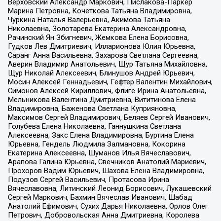
Верховский Александр Маркович, Пислакова-Паркер
Марина Петровна, Кочеткова Татьяна Владимировна,
Чуркина Наталья Валерьевна, Акимова Татьяна
Николаевна, Золотарева Екатерина Александровна,
Рачинский Ян Збигневич, Жемкова Елена Борисовна,
Гудков Лев Дмитриевич, Илларионова Юлия Юрьевна,
Саранг Анна Васильевна, Захарова Светлана Сергеевна,
Аверин Владимир Анатольевич, Щур Татьяна Михайловна,
Щур Николай Алексеевич, Блинушов Андрей Юрьевич,
Мосин Алексей Геннадьевич, Гефтер Валентин Михайлович,
Симонов Алексей Кириллович, Флиге Ирина Анатольевна,
Мельникова Валентина Дмитриевна, Вититинова Елена
Владимировна, Баженова Светлана Куприяновна,
Максимов Сергей Владимирович, Беляев Сергей Иванович,
Голубева Елена Николаевна, Ганнушкина Светлана
Алексеевна, Закс Елена Владимировна, Буртина Елена
Юрьевна, Гендель Людмила Залмановна, Кокорина
Екатерина Алексеевна, Шуманов Илья Вячеславович,
Арапова Галина Юрьевна, Свечников Анатолий Мариевич,
Прохоров Вадим Юрьевич, Шахова Елена Владимировна,
Подузов Сергей Васильевич, Протасова Ирина
Вячеславовна, Литинский Леонид Борисович, Лукашевский
Сергей Маркович, Бахмин Вячеслав Иванович, Шабад
Анатолий Ефимович, Сухих Дарья Николаевна, Орлов Олег
Петрович, Добровольская Анна Дмитриевна, Королева