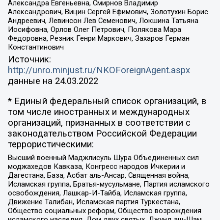
Александра Евгеньевна, Смирнов Владимир
Александрович, Вицин Сергей Ефимович, Золотухин Борис
Андреевич, Левинсон Лев Семенович, Локшина Татьяна
Иосифовна, Орлов Олег Петрович, Полякова Мара
Федоровна, Резник Генри Маркович, Захаров Герман
Константинович
Источник:
http://unro.minjust.ru/NKOForeignAgent.aspx
данные на
24.03.2022
* Единый федеральный список организаций, в
том числе иностранных и международных
организаций, признанных в соответствии с
законодательством Российской Федерации
террористическими:
Высший военный Маджлисуль Шура Объединенных сил
моджахедов Кавказа, Конгресс народов Ичкерии и
Дагестана, База, Асбат аль-Ансар, Священная война,
Исламская группа, Братья-мусульмане, Партия исламского
освобождения, Лашкар-И-Тайба, Исламская группа,
Движение Талибан, Исламская партия Туркестана,
Общество социальных реформ, Общество возрождения
исламского наследия, Дом двух святых, Джунд аш-Шам,