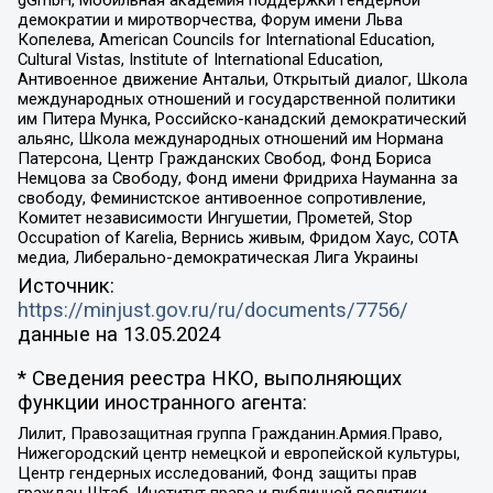
gGmbH, Мобильная академия поддержки гендерной
демократии и миротворчества, Форум имени Льва
Копелева, American Councils for International Education,
Cultural Vistas, Institute of International Education,
Антивоенное движение Антальи, Открытый диалог, Школа
международных отношений и государственной политики
им Питера Мунка, Российско-канадский демократический
альянс, Школа международных отношений им Нормана
Патерсона, Центр Гражданских Свобод, Фонд Бориса
Немцова за Свободу, Фонд имени Фридриха Науманна за
свободу, Феминистское антивоенное сопротивление,
Комитет независимости Ингушетии, Прометей, Stop
Occupation of Karelia, Вернись живым, Фридом Хаус, СОТА
медиа, Либерально-демократическая Лига Украины
Источник:
https://minjust.gov.ru/ru/documents/7756/
данные на
13.05.2024
* Сведения реестра НКО, выполняющих
функции иностранного агента:
Лилит, Правозащитная группа Гражданин.Армия.Право,
Нижегородский центр немецкой и европейской культуры,
Центр гендерных исследований, Фонд защиты прав
граждан Штаб, Институт права и публичной политики,