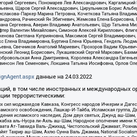
горий Сергеевич, Пономарев Лев Александрович, Каргалицкий 
ньевна, Щаров Сергей Алексадрович, Цирульников Борис Альбер
ислакова-Паркер Марина Петровна, Кочеткова Татьяна Владими
сандровна, Рачинский Ян Збигневич, Жемкова Елена Борисовна,
лана Сергеевна, Аверин Владимир Анатольевич, Щур Татьяна М
фтер Валентин Михайлович, Симонов Алексей Кириллович, Флиг
женова Светлана Куприяновна, Максимов Сергей Владимирович, 
кс Елена Владимировна, Буртина Елена Юрьевна, Гендель Людм
евна, Свечников Анатолий Мариевич, Прохоров Вадим Юрьевич
инский Леонид Борисович, Лукашевский Сергей Маркович, Бахм
Добровольская Анна Дмитриевна, Королева Александра Евгенье
евинсон Лев Семенович, Локшина Татьяна Иосифовна, Орлов Ол
ignAgent.aspx
данные на
24.03.2022
ций, в том числе иностранных и международных ор
ции террористическими:
ил моджахедов Кавказа, Конгресс народов Ичкерии и Дагеста
ламского освобождения, Лашкар-И-Тайба, Исламская группа, Дв
ения исламского наследия, Дом двух святых, Джунд аш-Шам, 
жабха аль-Нусра ли-Ахль аш-Шам, Народное ополчение имени К.
ата Ат-Тавхида Валь-Джихад, Чистопольский Джамаат, Рохнам
ят Тахрир аш-Шам, Ахлю Сунна Валь Джамаа, National Socialism