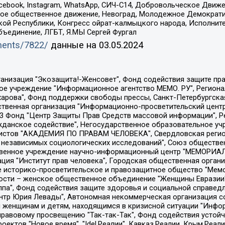
Facebook, Instagram, WhatsApp, СИЧ-С14, Добровольческое Движ
ское общественное движение, Невоград, Молодежное Демократ
ой Республики, Конгресс ойрат-калмыцкого народа, Исполнит
бъединение, ЛГБТ, Я.МЫ Сергей Фургал
uments/7822/
данные на
03.05.2024
Общество с ограниченной ответственностью "Радио Свободная Европа/Радио Свобода", Чешское информационное агентство "MEDIUM-ORIENT", Красноярская региональная общественная организация "Мы против СПИДа", Камалягин Денис Николаевич, Маркелов Сергей Евгеньевич, Пономарев Лев Александрович, Савицкая Людмила Алексеевна, Автономная некоммерческая организация "Центр по работе с проблемой насилия "НАСИЛИЮ.НЕТ", Межрегиональный профессиональный союз работников здравоохранения "Альянс врачей", Юридическое лицо, зарегистрированное в Латвийской Республике, SIA "Medusa Project" (регистрационный номер 40103797863, дата регистрации 10.06.2014), Некоммерческая организация "Фонд по борьбе с коррупцией", Автономная некоммерческая организация "Институт права и публичной политики", Баданин Роман Сергеевич, Гликин Максим Александрович, Железнова Мария Михайловна, Лукьянова Юлия Сергеевна, Маетная Елизавета Витальевна, Маняхин Петр Борисович, Чуракова Ольга Владимировна, Ярош Юлия Петровна, Юридическое лицо "The Insider SIA", зарегистрированное в Риге, Латвийская Республика (дата регистрации 26.06.2015), являющееся администратором доменного имени интернет-издания "The Insider SIA", https://theins.ru, Постернак Алексей Евгеньевич, Рубин Михаил Аркадьевич, Анин Роман Александрович, Юридическое лицо Istories fonds, зарегистрированное в Латвийской Республике (регистрационный номер 50008295751, дата регистрации 24.02.2020), Великовский Дмитрий Александрович, Долинина Ирина Николаевна, Мароховская Алеся Алексеевна, Шлейнов Роман Юрьевич, Шмагун Олеся Валентиновна, Общество с ограниченной ответственностью "Альтаир 2021", Общество с ограниченной ответственностью "Вега 2021", Общество с ограниченной ответственностью "Главный редактор 2021", Общество с ограниченной ответственностью "Ромашки монолит", Важенков Артем Валерьевич, Ивановская областная общественная организация "Центр гендерных исследований", Гурман Юрий Альбертович, Медиапроект "ОВД-Инфо", Егоров Владимир Владимирович, Жилинский Владимир Александрович, Общество с ограниченной ответственностью "ЗП", Иванова София Юрьевна, Карезина Инна Павловна, Кильтау Екатерина Викторовна, Петров Алексей Викторович, Пискунов Сергей Евгеньевич, Смирнов Сергей Сергеевич, Тихонов Михаил Сергеевич, Общество с ограниченной ответственностью "ЖУРНАЛИСТ-ИНОСТРАННЫЙ АГЕНТ", Арапова Галина Юрьевна, Вольтская Татьяна Анатольевна, Американская компания "Mason G.E.S. Anonymous Foundation" (США), являющаяся владельцем интернет-издания https://mnews.world/, Компания "Stichting Bellingcat", зарегистрированная в Нидерландах (дата регистрации 11.07.2018), Захаров Андрей Вячеславович, Клепиковская Екатерина Дмитриевна, Общество с ограниченной ответственностью "МЕМО", Перл Роман Александрович, Симонов Евгений Алексеевич, Соловьева Елена Анатольевна, Сотников Даниил Владимирович, Сурначева Елизавета Дмитриевна, Автономная некоммерческая организация по защите прав человека и информированию населения "Якутия – Наше Мнение", Общество с ограниченной ответственностью "Москоу диджитал медиа", с 26.01.2023 Общество с ограниченной ответственностью "Чайка Белые сады", Ветошкина Валерия Валерьевна, Заговора Максим Александрович, Межрегиональное общественное движение "Российская ЛГБТ - сеть", Оленичев Максим Владимирович, Павлов Иван Юрьевич, Скворцова Елена Сергеевна, Общество с ограниченной ответственностью "Как бы инагент", Кочетков Игорь Викторович, Общество с ограниченной ответственностью "Честные выборы", Еланчик Олег Александрович, Общество с ограниченной ответственностью "Нобелевский призыв", Гималова Регина Эмилевна, Григорьев Андрей Валерьевич, Григорьева Алина Александровна, Ассоциация по содействию защите прав призывников, альтернативнослужащих и военнослужащих "Правозащитная группа "Гражданин.Армия.Право", Хисамова Регина Фаритовна, Автономная некоммерческая организация по реализа