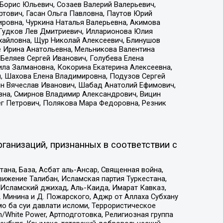
Борис Юльевич, Созаев Валерий Валерьевич,
тович, Гасан Ольга Павловна, Паутов Юрий
ровна, Чуркина Наталья Валерьевна, Акимова
 Гудков Лев Дмитриевич, Илларионова Юлия
ихайловна, Щур Николай Алексеевич, Блинушов
е Ирина Анатольевна, Мельникова Валентина
Беляев Сергей Иванович, Голубева Елена
ила Залмановна, Кокорина Екатерина Алексеевна,
, Шахова Елена Владимировна, Подузов Сергей
ин Вячеслав Иванович, Шабад Анатолий Ефимович,
вна, Смирнов Владимир Александрович, Вицин
ег Петрович, Полякова Мара Федоровна, Резник
ганизаций, признанных в соответствии с
на, База, Асбат аль-Ансар, Священная война,
ижение Талибан, Исламская партия Туркестана,
Исламский джихад, Аль-Каида, Имарат Кавказ,
 Минина и Д. Пожарского, Аджр от Аллаха Субхану
о ба суи давлати исломи, Террористическое
/White Power, Артподготовка, Религиозная группа