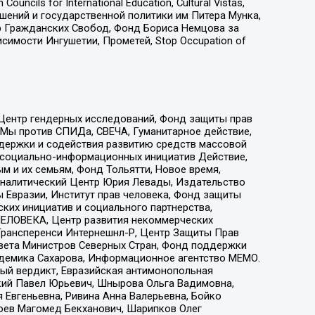
ls for International Education, Cultural Vistas,
ошений и государственной политики им Питера Мунка,
 Гражданских Свобод, Фонд Бориса Немцова за
имости Ингушетии, Прометей, Stop Occupation of
 Центр гендерных исследований, Фонд защиты прав
 Мы против СПИДа, СВЕЧА, Гуманитарное действие,
ддержки и содействия развитию средств массовой
р социально-информационных инициатив Действие,
 и их семьям, Фонд Тольятти, Новое время,
, Аналитический Центр Юрия Левады, Издательство
 Евразии, Институт прав человека, Фонд защиты
ких инициатив и социального партнерства,
ЕЛОВЕКА, Центр развития некоммерческих
 Трансперенси Интернешнл-Р, Центр Защиты Прав
овета Министров Северных Стран, Фонд поддержки
адемика Сахарова, Информационное агентство МЕМО.
ый вердикт, Евразийская антимонопольная
кий Павел Юрьевич, Шнырова Ольга Вадимовна,
 Евгеньевна, Ривина Анна Валерьевна, Бойко
хоев Магомед Бекханович, Шарипков Олег