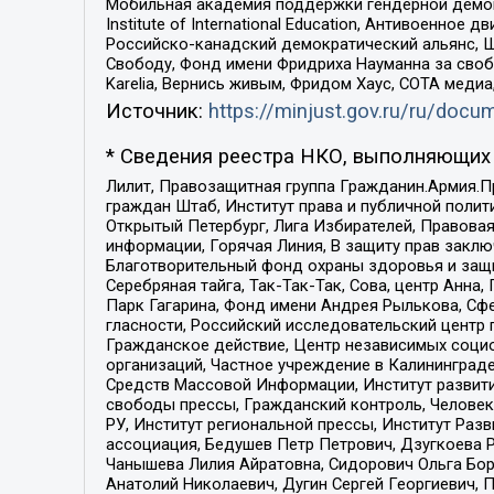
Мобильная академия поддержки гендерной демократи
Institute of International Education, Антивоенн
Российско-канадский демократический альянс, 
Свободу, Фонд имени Фридриха Науманна за свобо
Karelia, Вернись живым, Фридом Хаус, СОТА меди
Источник:
https://minjust.gov.ru/ru/doc
* Сведения реестра НКО, выполняющих 
Лилит, Правозащитная группа Гражданин.Армия.П
граждан Штаб, Институт права и публичной поли
Открытый Петербург, Лига Избирателей, Правова
информации, Горячая Линия, В защиту прав закл
Благотворительный фонд охраны здоровья и защи
Серебряная тайга, Так-Так-Так, Сова, центр Анн
Парк Гагарина, Фонд имени Андрея Рылькова, Сф
гласности, Российский исследовательский центр 
Гражданское действие, Центр независимых соци
организаций, Частное учреждение в Калининград
Средств Массовой Информации, Институт развити
свободы прессы, Гражданский контроль, Человек
РУ, Институт региональной прессы, Институт Ра
ассоциация, Бедушев Петр Петрович, Дзугкоева 
Чанышева Лилия Айратовна, Сидорович Ольга Бори
Анатолий Николаевич, Дугин Сергей Георгиевич, 