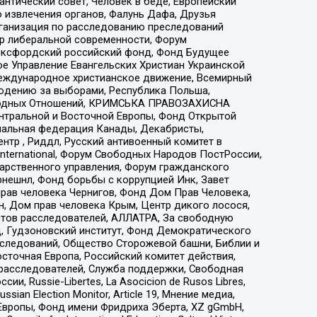
нтический совет, Человек в беде, Европейский
 извлечения органов, Фалунь Дафа, Друзья
рганизация по расследованию преследований
тр либеральной современности, Форум
 Оксфордский российский фонд, Фонд Будущее
е Управление Евангельских Христиан Украинской
еждународное христианское движение, Всемирный
людению за выборами, Республика Польша,
народных Отношений, КРИМСЬКА ПРАВОЗАХИСНА
ы Центральной и Восточной Европы, Фонд Открытой
иональная федерация Канады, Декабристы,
тр , Риддл, Русский антивоенный комитет в
nternational, Форум Свободных Народов ПостРоссии,
дарственного управления, Форум гражданского
рнешнл, Фонд борьбы с коррупцией Инк, Завет
прав человека Чернигов, Фонд Дом Прав Человека,
н, Дом прав человека Крым, Центр дикого лосося,
стов расследователей, АЛЛАТРА, За свободную
д, Гудзоновский институт, Фонд Демократического
сследований, Общество Сторожевой башни, Библии и
сточная Европа, Российский комитет действия,
-расследователей, Служба поддержки, Свободная
 Russie-Libertes, La Asocicion de Rusos Libres,
an Election Monitor, Article 19, Мнение медиа,
Европы, Фонд имени Фридриха Эберта, XZ gGmbH,