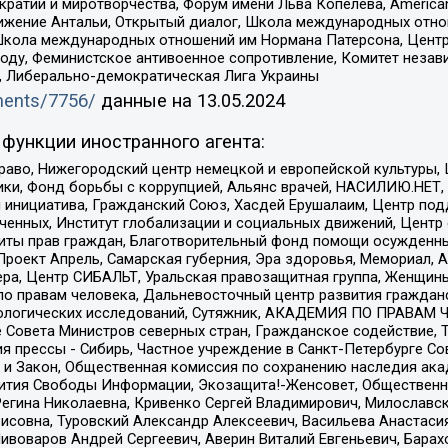
и и миротворчества, Форум имени Льва Копелева, American Counci
ое движение Антальи, Открытый диалог, Школа международных отн
Школа международных отношений им Нормана Патерсона, Центр
ду, Феминистское антивоенное сопротивление, Комитет независ
а, Либерально-демократическая Лига Украины
uments/7756/
данные на
13.05.2024
функции иностранного агента:
раво, Нижегородский центр немецкой и европейской культуры,
тики, Фонд борьбы с коррупцией, Альянс врачей, НАСИЛИЮ.НЕТ,
я инициатива, Гражданский Союз, Хасдей Ерушалаим, Центр по
юченных, Институт глобализации и социальных движений, Цент
ты прав граждан, Благотворительный фонд помощи осужденным
а, Проект Апрель, Самарская губерния, Эра здоровья, Мемориал
ера, Центр СИБАЛЬТ, Уральская правозащитная группа, Женщины
по правам человека, Дальневосточный центр развития гражданс
ологических исследований, Сутяжник, АКАДЕМИЯ ПО ПРАВАМ Ч
е Совета Министров северных стран, Гражданское содействие,
я прессы - Сибирь, Частное учреждение в Санкт-Петербурге С
 и Закон, Общественная комиссия по сохранению наследия ак
звития Свободы Информации, Экозащита!-Женсовет, Общественн
Регина Николаевна, Кривенко Сергей Владимирович, Милославс
совна, Туровский Александр Алексеевич, Васильева Анастасия
Пивоваров Андрей Сергеевич, Аверин Виталий Евгеньевич, Бара