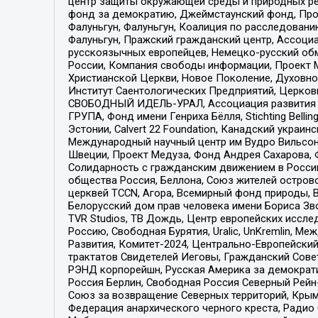
центр защиты окружающей среды и природных ресу
фонд за демократию, Джеймстаунский фонд, Прож
Фалуньгун, Фалуньгун, Коалиция по расследован
Фалуньгун, Пражский гражданский центр, Ассоци
русскоязычных европейцев, Немецко-русский об
России, Компания свободы информации, Проект М
Христианской Церкви, Новое Поколение, Духовн
Институт Саентологических Предприятий, Церков
СВОБОДНЫЙ ИДЕЛЬ-УРАЛ, Ассоциация развития ж
ГРУПА, Фонд имени Генриха Бёлля, Stichting Bellin
Эстонии, Calvert 22 Foundation, Канадский укра
Международный научный центр им Вудро Вильсона
Швеции, Проект Медуза, Фонд Андрея Сахарова, Ф
Солидарность с гражданским движением в России 
общества Россия, Беллона, Союз жителей острово
церквей TCCN, Агора, Всемирный фонд природы, B
Белорусский дом прав человека имени Бориса Зво
TVR Studios, ТВ Дождь, Центр европейских иссл
Россию, Свободная Бурятия, Uralic, UnKremlin, 
Развития, Комитет-2024, Центрально-Европейски
трактатов Свидетелей Иеговы, Гражданский Совет
РЭНД корпорейшн, Русская Америка за демократи
Россия Берлин, Свободная Россия Северный Рейн-В
Союз за возвращение Северных территорий, Крымско
Федерация анархического черного креста, Радио