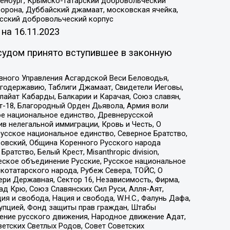
Оренбург, Крымско-татарский добровольческий
орона, Дуббайский джамаат, московская ячейка,
усский добровольческий корпус
 на
16.11.2023
судом принято вступившее в законную
вного Управления Асгардской Веси Беловодья,
годержавию, Таблиги Джамаат, Свидетели Иеговы,
айат Кабарды, Балкарии и Карачая, Союз славян,
т-18, Благородный Орден Дьявола, Армия воли
ое национальное единство, Древнерусской
 нелегальной иммиграции, Кровь и Честь, О
усское национальное единство, Северное Братство,
ровский, Община Коренного Русского народа
атство, Белый Крест, Misanthropic division,
еское объединение Русские, Русское национальное
котатарского народа, Рубеж Севера, ТОЙС, О
ри Державная, Сектор 16, Независимость, Фирма,
д Крю, Союз Славянских Сил Руси, Алля-Аят,
я и свобода, Нация и свобода, W.H.С., Фалунь Дафа,
рупцией, Фонд защиты прав граждан, Штабы
ение русского движения, Народное движение Адат,
етских Светлых Родов, Совет Советских