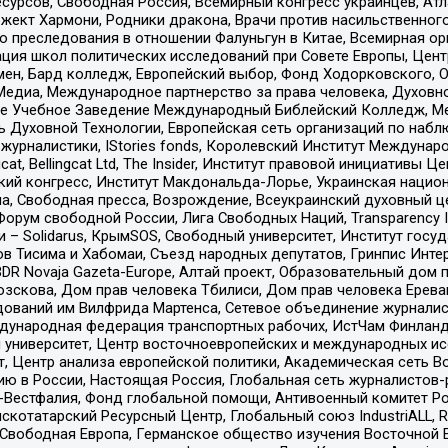
рсов, Свободная Россия, Всемирный конгресс украинцев, Атла
ект Хармони, Родники дракона, Врачи против насильственного
ию преследования в отношении Фалуньгун в Китае, Всемирная о
ация школ политических исследований при Совете Европы, Цен
мен, Бард колледж, Европейский выбор, Фонд Ходорковского,
едиа, Международное партнерство за права человека, Духовно
ое Учебное Заведение Международный Библейский Колледж, М
ь Духовной Технологии, Европейская сеть организаций по наб
урналистики, IStories fonds, Королевский Институт Между
gcat, Bellingcat Ltd, The Insider, Институт правовой инициатив
инский конгресс, Институт Макдональда-Лорье, Украинская нац
, Свободная пресса, Возрождение, Всеукраинский духовный цен
орум свободной России, Лига Свободных Наций, Transparеncy I
– Solidarus, КрымSOS, Свободный университет, Институт госу
в Тисима и Хабомаи, Съезд народных депутатов, Гринпис Инте
DR Novaja Gazeta-Europe, Алтай проект, Образовательный дом 
зскова, Дом прав человека Тбилиси, Дом прав человека Ерева
едований им Вилфрида Мартенса, Сетевое объединение журнали
Международная федерация транспортных рабочих, ИстЧам Финлан
й университет, Центр восточноевропейских и международных и
, Центр анализа европейской политики, Академическая сеть Во
ю в России, Настоящая Россия, Глобальная сеть журналистов
естфалия, Фонд глобальной помощи, Антивоенный комитет России,
татарский Ресурсный Центр, Глобальный союз IndustriALL, Russi
 Свободная Европа, Германское общество изучения Восточной 