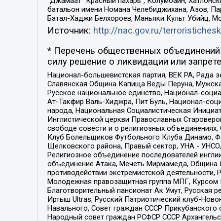
“Джамаат “Красный пахарь”, Колумбайн, Хатлонск
батальон имени Номана Челебиджихана, Азов, Па
Батал-Хаджи Белхороев, Маньяки Культ Убийц, М
Источник:
http://nac.gov.ru/terroristichesk
* Перечень общественных объединений 
силу решение о ликвидации или запрете
Национал-большевистская партия, ВЕК РА, Рада 
Славянская Община Капища Веды Перуна, Мужская
Русское национальное единство, Национал-социа
Ат-Такфир Валь-Хиджра, Пит Буль, Национал-соц
народа, Национальная Социалистическая Инициат
Инглистической церкви Православных Староверов
свободе совести и о религиозных объединениях,
Клуб Болельщиков Футбольного Клуба Динамо, Фа
Щелковского района, Правый сектор, УНА - УНСО, У
Религиозное объединение последователей инглии
объединение Атака, Мечеть Мирмамеда, Община К
противодействии экстремистской деятельности, 
Молодежная правозащитная группа МПГ, Курсом П
Благотворительный пансионат Ак Умут, Русская ре
Иртыш Ultras, Русский Патриотический клуб-Нов
Навального, Совет граждан СССР Прикубанского 
Народный совет граждан РСФСР СССР Архангельск