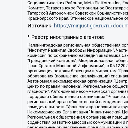
Социалистических Районов, Meta Platforms Inc, 
Комитет, Татарстанское Региональное Всетатар
Татарской Автономной Советской Социалистическ
Красноярского края, Этническое национальное о
Источник:
https://minjust.gov.ru/ru/doc
* Реестр иностранных агентов:
Калининградская региональная общественная организация "Экозащита!-Женсовет", Фонд содействия защите прав и свобод граждан "Общественный вердикт", Фонд "Институт Развития Свободы Информации", Частное учреждение "Информационное агентство МЕМО. РУ", Региональная общественная организация "Общественная комиссия по сохранению наследия академика Сахарова", Фонд поддержки свободы прессы, Санкт-Петербургская общественная правозащитная организация "Гражданский контроль", Межрегиональная общественная организация "Информационно-просветительский центр "Мемориал", Региональный Фонд "Центр Защиты Прав Средств Массовой Информации", с 05.12.2023 Фонд "Центр Защиты Прав Средств массовой информации", Региональная общественная благотворительная организация помощи беженцам и мигрантам "Гражданское содействие", Негосударственное образовательное учреждение дополнительного профессионального образования (повышение квалификации) специалистов "АКАДЕМИЯ ПО ПРАВАМ ЧЕЛОВЕКА", Свердловская региональная общественная организация "Сутяжник", Автономная некоммерческая организация "Центр независимых социологических исследований", Союз общественных объединений "Российский исследовательский центр по правам человека", Региональное общественное учреждение научно-информационный центр "МЕМОРИАЛ", Некоммерческая организация "Фонд защиты гласности", Автономная некоммерческая организация "Институт прав человека", Городская общественная организация "Екатеринбургское общество "МЕМОРИАЛ", Городская общественная организация "Рязанское историко-просветительское и правозащитное общество "Мемориал" (Рязанский Мемориал), Челябинский региональный орган общественной самодеятельности – женское общественное объединение "Женщины Евразии", Челябинский региональный орган общественной самодеятельности "Уральская правозащитная группа", Фонд содействия защите здоровья и социальной справедливости имени Андрея Рылькова, Автономная Некоммерческая Организация "Аналитический Центр Юрия Левады", Автономная некоммерческая организация социальной поддержки населения "Проект Апрель", Региональная общественная организация помощи женщинам и детям, находящимся в кризисной ситуации "Информационно-методический центр "Анна", Фонд содействия развитию массовых коммуникаций и правовому просвещению "Так-так-Так", Фонд содействия устойчивому развитию "Серебряная тайга", Свердловский региональный общественный фонд социальных проектов "Новое время", "Idel.Реалии", Кавказ.Реалии, Крым.Реалии, Телеканал Настоящее Время, Татаро-башкирская служба Радио Свобода (Azatliq Radiosi), Радио Свободная Европа/Радио Свобода (PCE/PC), "Сибирь.Реалии", "Фактограф", Благотворительный фонд помощи осужденным и их семьям, Автономная некоммерческая организация "Институт глобализации и социальных движений", Фонд "В защиту прав заключенных", Частное учреждение "Центр поддержки и содействия развитию средств массовой информации", Пензенский региональный общественный благотворительный фонд "Гражданский союз", "Север.Реалии", Некоммерческая организация Фонд "Правовая инициатива", 