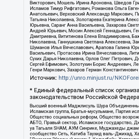
Викторович, Мошель Ирина Ароновна, Шведов Гри
Исламов Тимур Рифгатович, Романова Ольга Евге
Анатольевич, Верховский Александр Маркович, П
Татьяна Николаевна, Золотарева Екатерина Алек
Юрьевна, Саранг Анна Васильевна, Захарова Свет
Андрей Юрьевич, Мосин Алексей Геннадьевич, Ге
Дмитриевна, Вититинова Елена Владимировна, Ба
Николаевна, Ганнушкина Светлана Алексеевна, За
Шуманов Илья Вячеславович, Арапова Галина Юрь
Васильевич, Протасова Ирина Вячеславовна, Лит
Сухих Дарья Николаевна, Орлов Олег Петрович, 
Сергей Ефимович, Золотухин Борис Андреевич, Л
Генри Маркович, Захаров Герман Константинович
Источник:
http://unro.minjust.ru/NKOFore
* Единый федеральный список организа
законодательством Российской Федера
Высший военный Маджлисуль Шура Объединенных с
Исламская группа, Братья-мусульмане, Партия ис
Общество социальных реформ, Общество возрожд
АБТО, Правый сектор, Исламское государство, Д
уа Тагьаля SHAM, АУМ Синрике, Муджахеды джама
сообщество Сеть, Катиба Таухид валь-Джихад, Хай