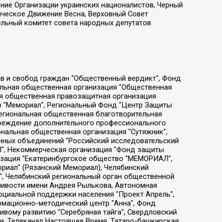
ение Организации украинских националистов, Черный
ическое Движение Весна, Верховный Совет
ельный комитет совета народных депутатов
ции социально-правовых программ "Лилит", Дальневосточное общественное движение "Маяк", Санкт-Петербургская ЛГБТ-инициативная группа "Выход", Инициативная группа ЛГБТ+ "Реверс", Алексеев Андрей Викторович, Бекбулатова Таисия Львовна, Беляев Иван Михайлович, Владыкина Елена Сергеевна, Гельман Марат Александрович, Никульшина Вероника Юрьевна, Толоконникова Надежда Андреевна, Шендерович Виктор Анатольевич, Общество с ограниченной ответственностью "Данное сообщение", Общество с ограниченной ответственностью Издательский дом "Новая глава", Айнбиндер Александра Александровна, Московский комьюнити-центр для ЛГБТ+инициатив, Благотворительный фонд развития филантропии, Deutsche Welle (Германия, Kurt-Schumacher-Strasse 3, 53113 Bonn), Борзунова Мария Михайловна, Воробьев Виктор Викторович, Голубева Анна Львовна, Константинова Алла Михайловна, Малкова Ирина Владимировна, Мурадов Мурад Абдулгалимович, Осетинская Елизавета Николаевна, Понасенков Евгений Николаевич, Ганапольский Матвей Юрьевич, Киселев Евгений Алексеевич, Борухович Ирина Григорьевна, Дремин Иван Тимофеевич, Дубровский Дмитрий Викторович, Красноярская региональная общественная организация поддержки и развития альтернативных образовательных технологий и межкультурных коммуникаций "ИНТЕРРА", Маяковская Екатерина Алексеевна, Фейгин Марк Захарович, Филимонов Андрей Викторович, Дзугкоева Регина Николаевна, Доброхотов Роман Александрович, Дудь Юрий Александрович, Елкин Сергей Владимирович, Кругликов Кирилл Игоревич, Сабунаева Мария Леонидовна, Семенов Алексей Владимирович, Шаинян Карен Багратович, Шульман Екатерина Михайловна, Асафьев Артур Валерьевич, Вахштайн Виктор Семенович, Венедиктов Алексей Алексеевич, Лушникова Екатерина Евгеньевна, Волков Леонид Михайлович, Невзоров Александр Глебович, Пархоменко Сергей Борисович, Сироткин Ярослав Николаевич, Кара-Мурза Владимир Владимирович, Баранова Наталья Владимировна, Гозман Леонид Яковлевич, Кагарлицкий Борис Юльевич, Климарев Михаил Валерьевич, Милов Владимир Станиславович, Автономная некоммерческая организация Краснодарский центр современного искусства "Типография", Моргенштерн Алишер Тагирович, Соболь Любовь Эдуардовна, Общество с ограниченной ответственностью "ЛИЗА НОРМ", Каспаров Гарри Кимович, Ходорковский Михаил Борисович, Общество с ограниченной ответственностью "Апрельские тезисы", Данилович Ирина Брониславовна, Кашин Олег Владимирович, Петров Николай Владимирович, Пивоваров Алексей Владимирович, Соколов Михаил Владимирович, Цветкова Юлия Владимировна, Чичваркин Евгений Александрович, Комитет против пыток/Команда против пыток, Общество с ограниченной ответственностью "Первый научный", Общество с ограниченной ответственностью "Вертолет и ко", Белоцерковская Вероника Борисовна, Кац Максим Евгеньевич, Лазарева Татьяна Юрьевна, Шаведдинов Руслан Табризович, Яшин Илья Валерьевич, Общество с ограниченной ответственностью "Иноагент ААВ", Алешковский Дмитрий Петрович, Альбац Евгения Марковна, Быков Дмитрий Львович, Галямина Юлия Евгеньевна, Лойко Сергей Леонидович, Мартынов Кирилл Константинович, Медведев Сергей Александрович, Крашенинников Федор Геннадиевич, Гордеева Катерина Вл