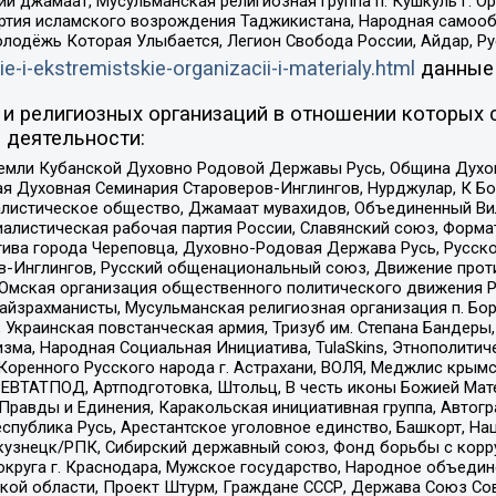
ий джамаат, Мусульманская религиозная группа п. Кушкуль г. 
ртия исламского возрождения Таджикистана, Народная самооб
олодёжь Которая Улыбается, Легион Свобода России, Айдар, Р
ie-i-ekstremistskie-organizacii-i-materialy.html
данные
и религиозных организаций в отношении которых 
 деятельности:
земли Кубанской Духовно Родовой Державы Русь, Община Духо
 Духовная Семинария Староверов-Инглингов, Нурджулар, К Бо
листическое общество, Джамаат мувахидов, Объединенный Вил
иалистическая рабочая партия России, Славянский союз, Форма
ива города Череповца, Духовно-Родовая Держава Русь, Русск
-Инглингов, Русский общенациональный союз, Движение против
 Омская организация общественного политического движения Р
йзрахманисты, Мусульманская религиозная организация п. Бо
краинская повстанческая армия, Тризуб им. Степана Бандеры, Бр
зма, Народная Социальная Инициатива, TulaSkins, Этнополитич
оренного Русского народа г. Астрахани, ВОЛЯ, Меджлис крымс
РЕВТАТПОД, Артподготовка, Штольц, В честь иконы Божией Мате
равды и Единения, Каракольская инициативная группа, Автогра
спублика Русь, Арестантское уголовное единство, Башкорт, Наци
окузнецк/РПК, Сибирский державный союз, Фонд борьбы с кор
округа г. Краснодара, Мужское государство, Народное объедин
ой области, Проект Штурм, Граждане СССР, Держава Союз Сов